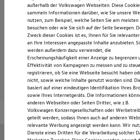
Elektrofahrzeugkonzepte
außerhalb der Volkswagen Webseiten. Diese Cookie
Probefahrt vereinbaren
ID. EVERY1
sammeln Informationen darüber, wie Sie unsere We
Reichweite
nutzen, zum Beispiel, welche Seiten Sie am meisten
Reichweite der ID. Modelle
Reichweite im Winter
besuchen oder wie Sie sich auf der Seite bewegen. D
Rekuperation
Zweck dieser Cookies ist es, Ihnen für Sie relevante
Laden
Fahrzeugangebot anfordern
an Ihre Interessen angepasste Inhalte anzubieten. S
Laden unterwegs
Laden Zuhause
werden außerdem dazu verwendet, die
Ladestationen finden
Erscheinungshäufigkeit einer Anzeige zu begrenzen 
Ladezeitensimulator
Effektivität von Kampagnen zu messen und zu steue
Batterie
Sicherheit
registrieren, ob Sie eine Webseite besucht haben od
Serviceanfrage stellen
Garantie und Lebensdauer
nicht, sowie welche Inhalte genutzt worden sind. Di
Nachhaltigkeit
basiert auf einer eindeutigen Identifikation Ihres B
Technologie
Kosten und Kauf
sowie Ihres Internetgeräts. Die Informationen kön
Verbrauchskosten
anderen Webseiten oder Seiten Dritter, wie z.B.
Kaufoptionen
Volkswagen Konzerngesellschaften oder Werbetrei
E-Auto-Förderung
Software und Konnektivität
geteilt werden, sodass Ihnen auch auf anderen Web
Die ID. Software 6
relevante Werbung angezeigt werden kann. Wir nut
ID. Software Versionen und Updates
Dienste eines Dritten für die Verarbeitung solcher D
Digitale Extras
Schnittstellen zu Ihrem ID.