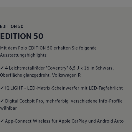
Motorenöl und Flüssigkeiten
Räder und Reifen
Pannen- und Unfallhilfe
Economy Service
Volkswagen Teile
EDITION 50
Zubehör
EDITION 50
Modellspezifisches Zubehör
Schutz und Pflege
Transport
Mit dem
Polo
EDITION 50 erhalten Sie folgende
Entertainment und Elektronik
Ausstattungshighlights:
Individualisieren
Wallbox und Ladekabel
✓
4 Leichtmetallräder "Coventry" 6,5 J x 16 in Schwarz,
Digitale Extras
Dienste für Ihr Modell finden
Oberfläche glanzgedreht,
Volkswagen
R
Volkswagen Apps, Login und Shop
Handy und Fahrzeug verbinden
✓
IQ.LIGHT - LED-Matrix-Scheinwerfer mit LED-Tagfahrlicht
Updates für Software, Karten und Radio
Über Ihr Auto
Vorgängermodelle
✓
Digital Cockpit Pro, mehrfarbig, verschiedene Info-Profile
Kundeninformationen
wählbar
Volkswagen Kundenbetreuung
Warn- und Kontrollleuchten
✓
App‑Connect
Wireless für Apple
CarPlay
und
Android
Auto
Assistenzsysteme
Digitale Betriebsanleitung
Live Beratung