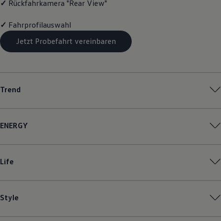
✓
Rückfahrkamera "Rear View"
Magazin
Lifestyle
✓
Fahrprofilauswahl
Transport
Familie
Jetzt Probefahrt vereinbaren
Elektromobilität
Volkswagen R
Pannen- und Unfallhilfe
Volkswagen Kundenbetreuung
Trend
ENERGY
Life
Style