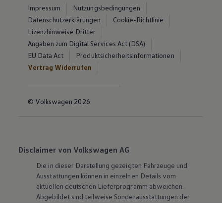
Impressum
Nutzungsbedingungen
Datenschutzerklärungen
Cookie-Richtlinie
Lizenzhinweise Dritter
Angaben zum Digital Services Act (DSA)
EU Data Act
Produktsicherheitsinformationen
Vertrag Widerrufen
© Volkswagen 2026
Disclaimer von Volkswagen AG
Die in dieser Darstellung gezeigten Fahrzeuge und
Ausstattungen können in einzelnen Details vom
aktuellen deutschen Lieferprogramm abweichen.
Abgebildet sind teilweise Sonderausstattungen der
Fahrzeuge gegen Mehrpreis.
Bitte beachten Sie auch unseren Konfigurator für eine