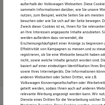
Elektrofahrzeugkonzepte
außerhalb der Volkswagen Webseiten. Diese Cookie
ID. EVERY1
sammeln Informationen darüber, wie Sie unsere We
Reichweite
nutzen, zum Beispiel, welche Seiten Sie am meisten
Reichweite der ID. Modelle
Probefahrt vereinbaren
Reichweite im Winter
besuchen oder wie Sie sich auf der Seite bewegen. D
Rekuperation
Zweck dieser Cookies ist es, Ihnen für Sie relevante
Laden
an Ihre Interessen angepasste Inhalte anzubieten. S
Laden unterwegs
Laden Zuhause
werden außerdem dazu verwendet, die
Ladestationen finden
Fahrzeugangebot anfordern
Erscheinungshäufigkeit einer Anzeige zu begrenzen 
Ladezeitensimulator
Effektivität von Kampagnen zu messen und zu steue
Batterie
Sicherheit
registrieren, ob Sie eine Webseite besucht haben od
Garantie und Lebensdauer
nicht, sowie welche Inhalte genutzt worden sind. Di
Nachhaltigkeit
basiert auf einer eindeutigen Identifikation Ihres B
Technologie
Serviceanfrage stellen
Kosten und Kauf
sowie Ihres Internetgeräts. Die Informationen kön
Verbrauchskosten
anderen Webseiten oder Seiten Dritter, wie z.B.
Kaufoptionen
Volkswagen Konzerngesellschaften oder Werbetrei
E-Auto-Förderung
Software und Konnektivität
geteilt werden, sodass Ihnen auch auf anderen Web
Die ID. Software 6
relevante Werbung angezeigt werden kann. Wir nut
ID. Software Versionen und Updates
Dienste eines Dritten für die Verarbeitung solcher D
Digitale Extras
Schnittstellen zu Ihrem ID.