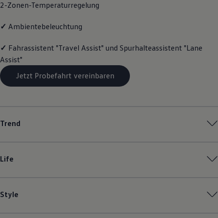
2-Zonen-Temperaturregelung
Magazin
Lifestyle
Transport
✓
Ambientebeleuchtung
Familie
Elektromobilität
✓
Fahrassistent "Travel Assist" und Spurhalteassistent "Lane
Volkswagen R
Assist"
Pannen- und Unfallhilfe
Volkswagen Kundenbetreuung
Jetzt Probefahrt vereinbaren
Trend
Life
Style