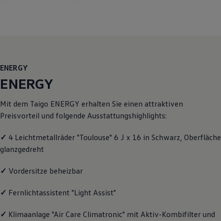
Motorenöl und Flüssigkeiten
Räder und Reifen
Pannen- und Unfallhilfe
Economy Service
Volkswagen Teile
Zubehör
Modellspezifisches Zubehör
ENERGY
Schutz und Pflege
Transport
ENERGY
Entertainment und Elektronik
Individualisieren
Mit dem Taigo
ENERGY
erhalten Sie einen attraktiven
Wallbox und Ladekabel
Digitale Extras
Preisvorteil und folgende Ausstattungshighlights:
Dienste für Ihr Modell finden
Volkswagen Apps, Login und Shop
✓
4 Leichtmetallräder "Toulouse" 6 J x 16 in Schwarz, Oberfläche
Handy und Fahrzeug verbinden
glanzgedreht
Updates für Software, Karten und Radio
Über Ihr Auto
Vorgängermodelle
✓
Vordersitze beheizbar
Kundeninformationen
Volkswagen Kundenbetreuung
✓
Fernlichtassistent "Light Assist"
Warn- und Kontrollleuchten
Assistenzsysteme
Digitale Betriebsanleitung
✓
Klimaanlage "Air Care Climatronic" mit Aktiv-Kombifilter und
Live Beratung