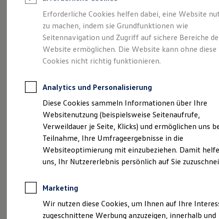
Reifenpakete
Leasing
Erforderliche Cookies helfen dabei, eine Website nu
Leasing-Angebote
zu machen, indem sie Grundfunktionen wie
Kompakt.
Gebrauchtwagen Leasing
Seitennavigation und Zugriff auf sichere Bereiche de
Junge Gebrauchtwagen-Leasing
Elektroauto Leasing
Website ermöglichen. Die Website kann ohne diese
Charismatisch. Coupé.
Kleinwagen-Leasing
Cookies nicht richtig funktionieren.
Leasing ohne Anzahlung
Der Taigo.
Finanzierung
Autokredit mit Schlussrate
Analytics und Personalisierung
Versicherungen und Garantien
Kfz-Versicherung
Diese Cookies sammeln Informationen über Ihre
Restschuldversicherungen
Websitenutzung (beispielsweise Seitenaufrufe,
Garantien
Verweildauer je Seite, Klicks) und ermöglichen uns b
Wartungsverträge
Geschäftskunden
Teilnahme, Ihre Umfrageergebnisse in die
Professional Class bei Volkswagen
Websiteoptimierung mit einzubeziehen. Damit helfe
Großkunden
uns, Ihr Nutzererlebnis persönlich auf Sie zuzuschne
Behörden
Direktkunden
Sonderfahrzeuge
Marketing
Anpfiff zum Gewinn
(
Impressum & Rechtliches
)
Elektromobilität
Wir nutzen diese Cookies, um Ihnen auf Ihre Intere
Elektroautos
zugeschnittene Werbung anzuzeigen, innerhalb und
ID. Tutorials