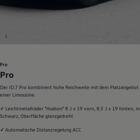
Motorenöl und Flüssigkeiten
Räder und Reifen
Pannen- und Unfallhilfe
Economy Service
Volkswagen Teile
Zubehör
1
Modellspezifisches Zubehör
Schutz und Pflege
Transport
Entertainment und Elektronik
Individualisieren
Pro
Wallbox und Ladekabel
Pro
Digitale Extras
Dienste für Ihr Modell finden
Volkswagen Apps, Login und Shop
Der ID.7 Pro kombiniert hohe Reichweite mit dem Platzangebot
Handy und Fahrzeug verbinden
einer Limousine.
Updates für Software, Karten und Radio
Über Ihr Auto
Vorgängermodelle
✓
Leichtmetallräder "Hudson" 8 J x 19 vorn, 8,5 J x 19 hinten, in
Kundeninformationen
Schwarz, Oberfläche glanzgedreht
Volkswagen Kundenbetreuung
Warn- und Kontrollleuchten
Assistenzsysteme
✓
Automatische Distanzregelung ACC
Digitale Betriebsanleitung
Live Beratung