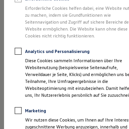
Reifenpakete
Leasing
Erforderliche Cookies helfen dabei, eine Website nu
Leasing-Angebote
zu machen, indem sie Grundfunktionen wie
Größer. Entspannter.
Gebrauchtwagen Leasing
Seitennavigation und Zugriff auf sichere Bereiche de
Junge Gebrauchtwagen-Leasing
Elektroauto Leasing
Website ermöglichen. Die Website kann ohne diese
Reichweiter.
Der ID.7.
Kleinwagen-Leasing
Cookies nicht richtig funktionieren.
Leasing ohne Anzahlung
Finanzierung
Autokredit mit Schlussrate
Analytics und Personalisierung
Versicherungen und Garantien
Kfz-Versicherung
Diese Cookies sammeln Informationen über Ihre
Restschuldversicherungen
Websitenutzung (beispielsweise Seitenaufrufe,
Garantien
Verweildauer je Seite, Klicks) und ermöglichen uns b
Wartungsverträge
Geschäftskunden
Teilnahme, Ihre Umfrageergebnisse in die
Professional Class bei Volkswagen
Websiteoptimierung mit einzubeziehen. Damit helfe
Großkunden
uns, Ihr Nutzererlebnis persönlich auf Sie zuzuschne
Behörden
(
Impressum & Rechtliches
)
Direktkunden
Sonderfahrzeuge
Marketing
Anpfiff zum Gewinn
Elektromobilität
Wir nutzen diese Cookies, um Ihnen auf Ihre Intere
Elektroautos
zugeschnittene Werbung anzuzeigen, innerhalb und
ID. Tutorials