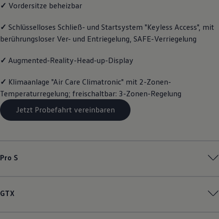
✓
Vordersitze beheizbar
Magazin
Lifestyle
Transport
✓
Schlüsselloses Schließ- und Startsystem "Keyless Access", mit
Familie
berührungsloser Ver- und Entriegelung, SAFE-Verriegelung
Elektromobilität
Volkswagen R
✓
Augmented-Reality-Head-up-Display
Pannen- und Unfallhilfe
Volkswagen Kundenbetreuung
✓
Klimaanlage "Air Care Climatronic" mit 2-Zonen-
Temperaturregelung; freischaltbar: 3-Zonen-Regelung
Jetzt Probefahrt vereinbaren
Pro S
GTX