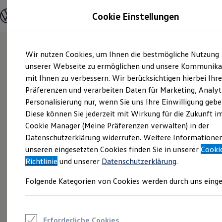
Modelle und Konfigurator
Cookie Einstellungen
Konfigurator
Modelle vergleichen
Konfiguration laden
Zum
Zum
Autosuche
Wir nutzen Cookies, um Ihnen die bestmögliche Nutzung
Hauptinhalt
Footer
Elektroautos
springen
springen
unserer Webseite zu ermöglichen und unsere Kommunika
ENERGY Sondermodelle
Nutzfahrzeuge
mit Ihnen zu verbessern. Wir berücksichtigen hierbei Ihr
SUV und CUV
Präferenzen und verarbeiten Daten für Marketing, Analyt
Familienautos
Personalisierung nur, wenn Sie uns Ihre Einwilligung gebe
Kombis
Kompaktwagen
Diese können Sie jederzeit mit Wirkung für die Zukunft i
Sportwagen
Cookie Manager (Meine Präferenzen verwalten) in der
Schnell verfügbare Fahrzeuge
Angebote und Produkte
Datenschutzerklärung widerrufen. Weitere Informatione
Aktuelle Angebote
unseren eingesetzten Cookies finden Sie in unserer
Cooki
E-Auto-Förderung
Richtlinie
und unserer
Datenschutzerklärung
.
Volkswagen Marktplatz
Die ENERGY Sondermodelle
Folgende Kategorien von Cookies werden durch uns einge
Junge Gebrauchtwagen und Gebrauchtwagen
Volkswagen Zertifizierte Gebrauchtwagen
Elektromobilität bei Gebrauchtwagen
Zubehör- und Serviceangebote
Saisonangebote
Erforderliche Cookies