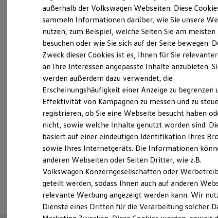
Elektrofahrzeugkonzepte
außerhalb der Volkswagen Webseiten. Diese Cookie
Probefahrt vereinbaren
ID. EVERY1
sammeln Informationen darüber, wie Sie unsere We
Reichweite
nutzen, zum Beispiel, welche Seiten Sie am meisten
Reichweite der ID. Modelle
Reichweite im Winter
besuchen oder wie Sie sich auf der Seite bewegen. D
Rekuperation
Zweck dieser Cookies ist es, Ihnen für Sie relevante
Laden
an Ihre Interessen angepasste Inhalte anzubieten. S
Fahrzeugangebot anfordern
Laden unterwegs
Laden Zuhause
werden außerdem dazu verwendet, die
Ladestationen finden
Erscheinungshäufigkeit einer Anzeige zu begrenzen 
Ladezeitensimulator
Effektivität von Kampagnen zu messen und zu steue
Batterie
Sicherheit
registrieren, ob Sie eine Webseite besucht haben od
Garantie und Lebensdauer
Servicetermin buchen
nicht, sowie welche Inhalte genutzt worden sind. Di
Nachhaltigkeit
basiert auf einer eindeutigen Identifikation Ihres B
Technologie
Kosten und Kauf
sowie Ihres Internetgeräts. Die Informationen kön
Verbrauchskosten
anderen Webseiten oder Seiten Dritter, wie z.B.
Kaufoptionen
Volkswagen Konzerngesellschaften oder Werbetrei
E-Auto-Förderung
Serviceanfrage stellen
Software und Konnektivität
geteilt werden, sodass Ihnen auch auf anderen Web
Die ID. Software 6
relevante Werbung angezeigt werden kann. Wir nut
ID. Software Versionen und Updates
Dienste eines Dritten für die Verarbeitung solcher D
Digitale Extras
Schnittstellen zu Ihrem ID.