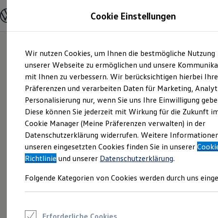
Modelle und Konfigurator
Cookie Einstellungen
Konfigurator
Modelle vergleichen
Konfiguration laden
Zum
Zum
Autosuche
Wir nutzen Cookies, um Ihnen die bestmögliche Nutzung
Hauptinhalt
Footer
Elektroautos
springen
springen
unserer Webseite zu ermöglichen und unsere Kommunika
ENERGY Sondermodelle
Nutzfahrzeuge
mit Ihnen zu verbessern. Wir berücksichtigen hierbei Ihr
SUV und CUV
Präferenzen und verarbeiten Daten für Marketing, Analyt
Familienautos
Personalisierung nur, wenn Sie uns Ihre Einwilligung gebe
Kombis
Kompaktwagen
Diese können Sie jederzeit mit Wirkung für die Zukunft i
Sportwagen
Cookie Manager (Meine Präferenzen verwalten) in der
Schnell verfügbare Fahrzeuge
Angebote und Produkte
Datenschutzerklärung widerrufen. Weitere Informatione
Aktuelle Angebote
unseren eingesetzten Cookies finden Sie in unserer
Cooki
E-Auto-Förderung
Richtlinie
und unserer
Datenschutzerklärung
.
Volkswagen Marktplatz
Die ENERGY Sondermodelle
Folgende Kategorien von Cookies werden durch uns einge
Junge Gebrauchtwagen und Gebrauchtwagen
Volkswagen Zertifizierte Gebrauchtwagen
Elektromobilität bei Gebrauchtwagen
Zubehör- und Serviceangebote
Saisonangebote
Erforderliche Cookies