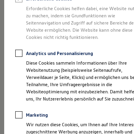
Reifenpakete
Leasing
Erforderliche Cookies helfen dabei, eine Website nu
Leasing-Angebote
zu machen, indem sie Grundfunktionen wie
Eleganzschön
Gebrauchtwagen Leasing
Seitennavigation und Zugriff auf sichere Bereiche de
Junge Gebrauchtwagen-Leasing
Elektroauto Leasing
Website ermöglichen. Die Website kann ohne diese
großartig.
Der Passat.
Kleinwagen-Leasing
Cookies nicht richtig funktionieren.
Leasing ohne Anzahlung
Finanzierung
Autokredit mit Schlussrate
Analytics und Personalisierung
Versicherungen und Garantien
Kfz-Versicherung
Diese Cookies sammeln Informationen über Ihre
Restschuldversicherungen
Websitenutzung (beispielsweise Seitenaufrufe,
Garantien
Verweildauer je Seite, Klicks) und ermöglichen uns b
Wartungsverträge
Geschäftskunden
Teilnahme, Ihre Umfrageergebnisse in die
Professional Class bei Volkswagen
Websiteoptimierung mit einzubeziehen. Damit helfe
Großkunden
uns, Ihr Nutzererlebnis persönlich auf Sie zuzuschne
Behörden
(
Impressum & Rechtliches
)
Direktkunden
Sonderfahrzeuge
Marketing
Anpfiff zum Gewinn
Elektromobilität
Wir nutzen diese Cookies, um Ihnen auf Ihre Intere
Elektroautos
zugeschnittene Werbung anzuzeigen, innerhalb und
ID. Tutorials