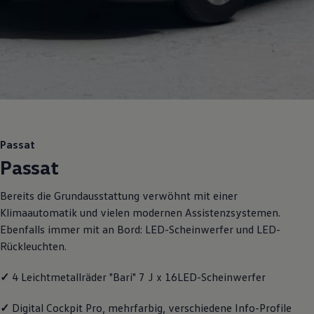
Motorenöl und Flüssigkeiten
Räder und Reifen
Pannen- und Unfallhilfe
Economy Service
Volkswagen Teile
Zubehör
Modellspezifisches Zubehör
Schutz und Pflege
Transport
Entertainment und Elektronik
Individualisieren
Passat
Wallbox und Ladekabel
Passat
Digitale Extras
Dienste für Ihr Modell finden
Volkswagen Apps, Login und Shop
Bereits die Grundausstattung verwöhnt mit einer
Handy und Fahrzeug verbinden
Klimaautomatik und vielen modernen Assistenzsystemen.
Updates für Software, Karten und Radio
Über Ihr Auto
Ebenfalls immer mit an Bord: LED-Scheinwerfer und LED-
Vorgängermodelle
Rückleuchten.
Kundeninformationen
Volkswagen Kundenbetreuung
Warn- und Kontrollleuchten
✓
4 Leichtmetallräder "Bari" 7 J x 16LED-Scheinwerfer
Assistenzsysteme
Digitale Betriebsanleitung
✓
Digital Cockpit Pro, mehrfarbig, verschiedene Info-Profile
Live Beratung