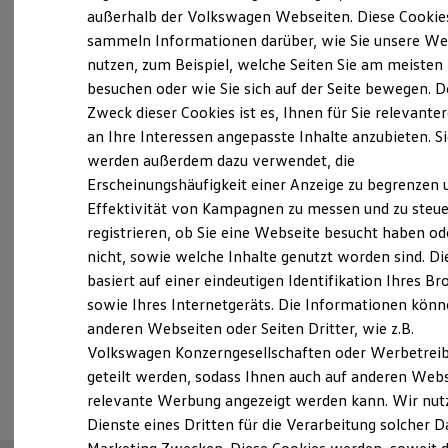
Elektrofahrzeugkonzepte
außerhalb der Volkswagen Webseiten. Diese Cookie
Probefahrt vereinbaren
ID. EVERY1
sammeln Informationen darüber, wie Sie unsere We
Reichweite
nutzen, zum Beispiel, welche Seiten Sie am meisten
Reichweite der ID. Modelle
Reichweite im Winter
besuchen oder wie Sie sich auf der Seite bewegen. D
Rekuperation
Zweck dieser Cookies ist es, Ihnen für Sie relevante
Laden
an Ihre Interessen angepasste Inhalte anzubieten. S
Fahrzeugangebot anfordern
Laden unterwegs
Laden Zuhause
werden außerdem dazu verwendet, die
Ladestationen finden
Erscheinungshäufigkeit einer Anzeige zu begrenzen 
Ladezeitensimulator
Effektivität von Kampagnen zu messen und zu steue
Batterie
Sicherheit
registrieren, ob Sie eine Webseite besucht haben od
Garantie und Lebensdauer
Servicetermin buchen
nicht, sowie welche Inhalte genutzt worden sind. Di
Nachhaltigkeit
basiert auf einer eindeutigen Identifikation Ihres B
Technologie
Kosten und Kauf
sowie Ihres Internetgeräts. Die Informationen kön
Verbrauchskosten
anderen Webseiten oder Seiten Dritter, wie z.B.
Kaufoptionen
Volkswagen Konzerngesellschaften oder Werbetrei
E-Auto-Förderung
Serviceanfrage stellen
Software und Konnektivität
geteilt werden, sodass Ihnen auch auf anderen Web
Die ID. Software 6
relevante Werbung angezeigt werden kann. Wir nut
ID. Software Versionen und Updates
Dienste eines Dritten für die Verarbeitung solcher D
Digitale Extras
Schnittstellen zu Ihrem ID.