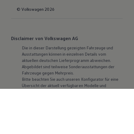
© Volkswagen 2026
Disclaimer von Volkswagen AG
Die in dieser Darstellung gezeigten Fahrzeuge und
Ausstattungen können in einzelnen Details vom
aktuellen deutschen Lieferprogramm abweichen.
Abgebildet sind teilweise Sonderausstattungen der
Fahrzeuge gegen Mehrpreis.
Bitte beachten Sie auch unseren Konfigurator für eine
Übersicht der aktuell verfügbaren Modelle und
Ausstattungen.
Die angegebenen Verbrauchs- und Emissionswerte
beziehen sich nicht auf ein einzelnes Fahrzeug und sind
nicht Bestandteil des Angebots, sondern dienen allein
Vergleichszwecken zwischen den verschiedenen
Fahrzeugtypen. Zusatzausstattungen und
Zubehör
(Anbauteile, Reifenformat usw.) können relevante