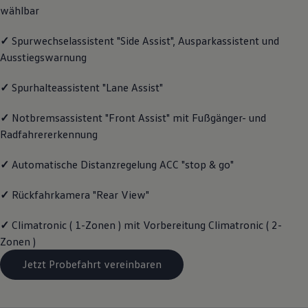
wählbar
Magazin
Lifestyle
Transport
✓
Spurwechselassistent "Side Assist", Ausparkassistent und
Familie
Ausstiegswarnung
Elektromobilität
Volkswagen R
Pannen- und Unfallhilfe
✓
Spurhalteassistent "Lane Assist"
Volkswagen Kundenbetreuung
✓
Notbremsassistent "Front Assist" mit Fußgänger- und
Radfahrererkennung
✓
Automatische Distanzregelung ACC "stop & go"
✓
Rückfahrkamera "Rear View"
✓
Climatronic ( 1-Zonen ) mit Vorbereitung Climatronic ( 2-
Zonen )
Jetzt Probefahrt vereinbaren