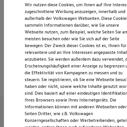
13:00
-
17:00
Uhr
Elektrofahrzeugkonzepte
Wir nutzen diese Cookies, um Ihnen auf Ihre Intere
ID. EVERY1
Samstag
Geschlossen
zugeschnittene Werbung anzuzeigen, innerhalb und
Reichweite
Sonntag
Geschlossen
außerhalb der Volkswagen Webseiten. Diese Cookie
Reichweite der ID. Modelle
Reichweite im Winter
sammeln Informationen darüber, wie Sie unsere
Rekuperation
spelle@lampa.de
Webseite nutzen, zum Beispiel, welche Seiten Sie a
Laden
meisten besuchen oder wie Sie sich auf der Seite
Laden unterwegs
+49 5977 940511
Laden Zuhause
bewegen. Der Zweck dieser Cookies ist es, Ihnen für
Ladestationen finden
relevantere und an Ihre Interessen angepasste Inhal
Ladezeitensimulator
Über WhatsApp kontaktieren
anzubieten. Sie werden außerdem dazu verwendet, d
Batterie
Sicherheit
Erscheinungshäufigkeit einer Anzeige zu begrenzen 
Garantie und Lebensdauer
die Effektivität von Kampagnen zu messen und zu
Ansprechpartner
Nachhaltigkeit
steuern. Sie registrieren, ob Sie eine Webseite besuc
Technologie
Kosten und Kauf
haben oder nicht, sowie welche Inhalte genutzt wo
Verbrauchskosten
sind. Dies basiert auf einer eindeutigen Identifikatio
Kaufoptionen
Ihres Browsers sowie Ihres Internetgeräts. Die
E-Auto-Förderung
Software und Konnektivität
Informationen können mit anderen Webseiten oder
Die ID. Software 6
Seiten Dritter, wie z.B. Volkswagen
Autohaus Lampa GmbH
ID. Software Versionen und Updates
Konzerngesellschaften oder Werbetreibenden, getei
Digitale Extras
Schnittstellen zu Ihrem ID.