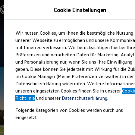
Modelle und Konfigurator
Cookie Einstellungen
Konfigurator
Modelle vergleichen
Konfiguration laden
Zum
Zum
Autosuche
Service
Wir nutzen Cookies, um Ihnen die bestmögliche Nutzung
Hauptinhalt
Footer
Elektroautos
Autohaus Lampa Spelle
springen
springen
unserer Webseite zu ermöglichen und unsere Kommunika
ENERGY Sondermodelle
Nutzfahrzeuge
mit Ihnen zu verbessern. Wir berücksichtigen hierbei Ihr
SUV und CUV
4.8
|
86 Bewertungen
Präferenzen und verarbeiten Daten für Marketing, Analyt
Familienautos
und Personalisierung nur, wenn Sie uns Ihre Einwilligung
Kombis
Kompaktwagen
geben. Diese können Sie jederzeit mit Wirkung für die Zu
Sportwagen
im Cookie Manager (Meine Präferenzen verwalten) in der
Schnell verfügbare Fahrzeuge
Angebote und Produkte
Datenschutzerklärung widerrufen. Weitere Informatione
Aktuelle Angebote
unseren eingesetzten Cookies finden Sie in unserer
Cooki
E-Auto-Förderung
Richtlinie
und unserer
Datenschutzerklärung
.
Volkswagen Marktplatz
Die ENERGY Sondermodelle
Folgende Kategorien von Cookies werden durch uns
Junge Gebrauchtwagen und Gebrauchtwagen
Volkswagen Zertifizierte Gebrauchtwagen
eingesetzt:
Elektromobilität bei Gebrauchtwagen
Zubehör- und Serviceangebote
Saisonangebote