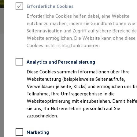
Reifenpakete
Erforderliche Cookies
Leasing
Leasing-Angebote
Erforderliche Cookies helfen dabei, eine Website
Gebrauchtwagen Leasing
nutzbar zu machen, indem sie Grundfunktionen wie
Junge Gebrauchtwagen-Leasing
Elektroauto Leasing
Seitennavigation und Zugriff auf sichere Bereiche de
Kleinwagen-Leasing
Website ermöglichen. Die Website kann ohne diese
Leasing ohne Anzahlung
Cookies nicht richtig funktionieren.
Finanzierung
Autokredit mit Schlussrate
Versicherungen und Garantien
Analytics und Personalisierung
Kfz-Versicherung
Verantwortlich für die Inhalte auf dieser Seite ist die Autohaus
Restschuldversicherungen
Diese Cookies sammeln Informationen über Ihre
Lampa Spelle GmbH
(
Impressum & Rechtliches
)
Garantien
Websitenutzung (beispielsweise Seitenaufrufe,
Wartungsverträge
Geschäftskunden
Verweildauer je Seite, Klicks) und ermöglichen uns b
Professional Class bei Volkswagen
Unsere 
Teilnahme, Ihre Umfrageergebnisse in die
Großkunden
Websiteoptimierung mit einzubeziehen. Damit helf
Behörden
Direktkunden
sie uns, Ihr Nutzererlebnis persönlich auf Sie
Sonderfahrzeuge
Rheiner Straße 64, 48480 Spelle
zuzuschneiden.
Anpfiff zum Gewinn
Elektromobilität
Montag
-
Freitag
08:00
-
12:00
Uhr
Elektroautos
Marketing
ID. Tutorials