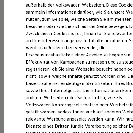
Elektrofahrzeugkonzepte
außerhalb der Volkswagen Webseiten. Diese Cookie
(
Impressum & Rechtliches
)
ID. EVERY1
sammeln Informationen darüber, wie Sie unsere We
Reichweite
nutzen, zum Beispiel, welche Seiten Sie am meisten
Reichweite der ID. Modelle
Was ist der Economy Service
Reichweite im Winter
besuchen oder wie Sie sich auf der Seite bewegen. D
und wer kann ihn nutzen?
Rekuperation
Zweck dieser Cookies ist es, Ihnen für Sie relevante
Laden
an Ihre Interessen angepasste Inhalte anzubieten. S
Laden unterwegs
Laden Zuhause
Ältere Volkswagen haben einen anderen
werden außerdem dazu verwendet, die
Ladestationen finden
Servicebedarf als neue Fahrzeuge. Der Economy
Erscheinungshäufigkeit einer Anzeige zu begrenzen 
Ladezeitensimulator
Service ist speziell für Volkswagen Modelle
Effektivität von Kampagnen zu messen und zu steue
Batterie
Sicherheit
entwickelt worden, die älter als vier Jahre sind. Er
registrieren, ob Sie eine Webseite besucht haben od
Garantie und Lebensdauer
bietet Ihnen ein vielfältiges Leistungsspektrum mit
nicht, sowie welche Inhalte genutzt worden sind. Di
Nachhaltigkeit
zeitwertgerechtem Service und hoher
basiert auf einer eindeutigen Identifikation Ihres B
Technologie
Kosten und Kauf
Ersatzteilqualität. Die Leistungen sind durch
sowie Ihres Internetgeräts. Die Informationen kön
Verbrauchskosten
Fachwissen, Volkswagen Teile und langjährige
anderen Webseiten oder Seiten Dritter, wie z.B.
Kaufoptionen
Erfahrung genau auf Ihr Fahrzeug abgestimmt und
Volkswagen Konzerngesellschaften oder Werbetrei
E-Auto-Förderung
Software und Konnektivität
decken nahezu alle Services ab. Die Preise sind
geteilt werden, sodass Ihnen auch auf anderen Web
Die ID. Software 6
speziell auf das Alter Ihres Fahrzeugs ausgelegt. Bei
relevante Werbung angezeigt werden kann. Wir nut
ID. Software Versionen und Updates
der Durchführung der im Serviceplan
Dienste eines Dritten für die Verarbeitung solcher D
Digitale Extras
Schnittstellen zu Ihrem ID.
vorgeschriebenen Leistungen wird auch die LongLife