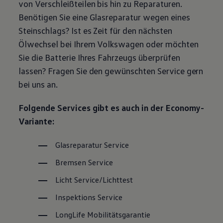
von Verschleißteilen bis hin zu Reparaturen.
Magazin
Benötigen Sie eine Glasreparatur wegen eines
Lifestyle
Transport
Steinschlags? Ist es Zeit für den nächsten
Familie
Ölwechsel bei Ihrem
Volkswagen
oder möchten
Elektromobilität
Volkswagen R
Sie die Batterie Ihres Fahrzeugs überprüfen
Pannen- und Unfallhilfe
lassen? Fragen Sie den gewünschten
Service
gern
Volkswagen Kundenbetreuung
bei uns an.
Folgende Services gibt es auch in der Economy-
Variante:
Glasreparatur
Service
Bremsen
Service
Licht
Service
/Lichttest
Inspektions
Service
LongLife
Mobilitätsgarantie