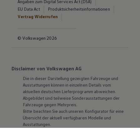
Angaben zum Digital Services Act (DSA)
EU Data Act
Produktsicherheitsinformationen
Vertrag Widerrufen
© Volkswagen 2026
Disclaimer von Volkswagen AG
Die in dieser Darstellung gezeigten Fahrzeuge und
Ausstattungen können in einzelnen Details vom
aktuellen deutschen Lieferprogramm abweichen.
Abgebildet sind teilweise Sonderausstattungen der
Fahrzeuge gegen Mehrpreis.
Bitte beachten Sie auch unseren Konfigurator für eine
Übersicht der aktuell verfügbaren Modelle und
Ausstattungen.
Die angegebenen Verbrauchs- und Emissionswerte