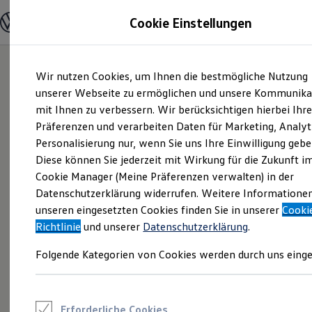
Modelle und Konfigurator
Cookie Einstellungen
Konfigurator
Modelle vergleichen
Konfiguration laden
Zum
Zum
Autosuche
Wir nutzen Cookies, um Ihnen die bestmögliche Nutzung
Hauptinhalt
Footer
Elektroautos
springen
springen
unserer Webseite zu ermöglichen und unsere Kommunika
ENERGY Sondermodelle
Nutzfahrzeuge
mit Ihnen zu verbessern. Wir berücksichtigen hierbei Ihr
SUV und CUV
Präferenzen und verarbeiten Daten für Marketing, Analyt
Familienautos
Personalisierung nur, wenn Sie uns Ihre Einwilligung gebe
Kombis
Kompaktwagen
Diese können Sie jederzeit mit Wirkung für die Zukunft i
Sportwagen
Cookie Manager (Meine Präferenzen verwalten) in der
Schnell verfügbare Fahrzeuge
Angebote und Produkte
Datenschutzerklärung widerrufen. Weitere Informatione
Aktuelle Angebote
unseren eingesetzten Cookies finden Sie in unserer
Cooki
E-Auto-Förderung
Richtlinie
und unserer
Datenschutzerklärung
.
Volkswagen Marktplatz
Die ENERGY Sondermodelle
Folgende Kategorien von Cookies werden durch uns einge
Junge Gebrauchtwagen und Gebrauchtwagen
Volkswagen Zertifizierte Gebrauchtwagen
Elektromobilität bei Gebrauchtwagen
Zubehör- und Serviceangebote
Saisonangebote
Erforderliche Cookies