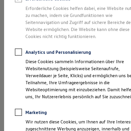
Reifenpakete
Leasing
Erforderliche Cookies helfen dabei, eine Website nu
Leasing-Angebote
zu machen, indem sie Grundfunktionen wie
Volkswagen Economy
Gebrauchtwagen Leasing
Seitennavigation und Zugriff auf sichere Bereiche de
Junge Gebrauchtwagen-Leasing
Elektroauto Leasing
Website ermöglichen. Die Website kann ohne diese
Service
Rabattaktion
Kleinwagen-Leasing
Cookies nicht richtig funktionieren.
Leasing ohne Anzahlung
Finanzierung
Autokredit mit Schlussrate
Analytics und Personalisierung
Versicherungen und Garantien
Kfz-Versicherung
Diese Cookies sammeln Informationen über Ihre
Restschuldversicherungen
Websitenutzung (beispielsweise Seitenaufrufe,
Garantien
Verweildauer je Seite, Klicks) und ermöglichen uns b
Wartungsverträge
Geschäftskunden
Teilnahme, Ihre Umfrageergebnisse in die
Professional Class bei Volkswagen
Websiteoptimierung mit einzubeziehen. Damit helfe
Großkunden
uns, Ihr Nutzererlebnis persönlich auf Sie zuzuschne
Behörden
Direktkunden
Sonderfahrzeuge
Marketing
Anpfiff zum Gewinn
Elektromobilität
Wir nutzen diese Cookies, um Ihnen auf Ihre Intere
Elektroautos
zugeschnittene Werbung anzuzeigen, innerhalb und
ID. Tutorials