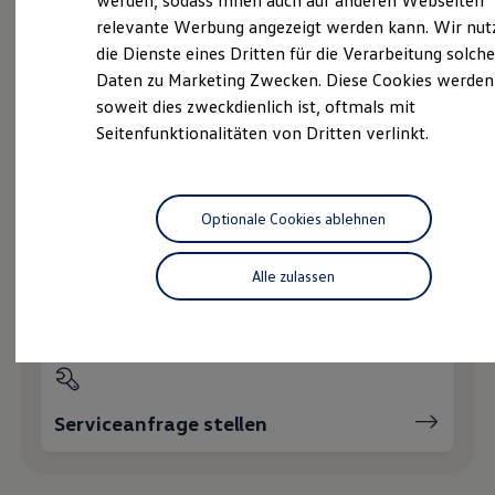
werden, sodass Ihnen auch auf anderen Webseiten
Hybridautos
relevante Werbung angezeigt werden kann. Wir nut
Marke und Erlebnis
die Dienste eines Dritten für die Verarbeitung solche
Volkswagen R und R Experience
Probefahrt vereinbaren
R-Modelle
Daten zu Marketing Zwecken. Diese Cookies werden
R Experience
soweit dies zweckdienlich ist, oftmals mit
Driving Experience
Seitenfunktionalitäten von Dritten verlinkt.
Volkswagen entdecken
Werkbesichtigung
Factory visit
Fahrzeugangebot anfordern
Lifestyle Shop
T-Roc Kollektion
Optionale Cookies ablehnen
Golf Kollektion
ID. Kollektion
Volkswagen Kollektion
Alle zulassen
R-Kollektion
Servicetermin buchen
GTI Kollektion
Fußball Drop
we drive football
#wedriveproud
Besitzer und Service
myVolkswagen
Serviceanfrage stellen
Software Updates
Service und Ersatzteile
Inspektion und HU/AU
Reparaturen und Checks