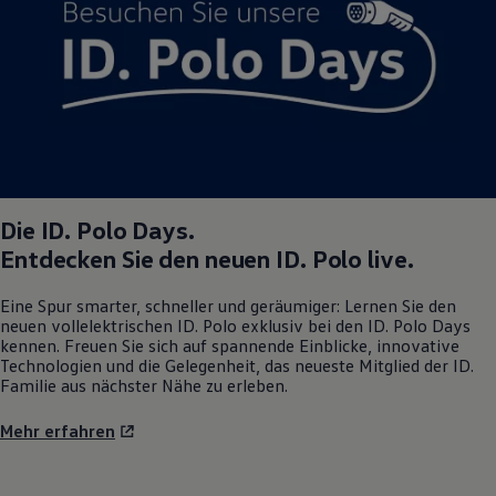
Magazin
Lifestyle
Transport
Familie
Elektromobilität
Volkswagen R
Pannen- und Unfallhilfe
Volkswagen Kundenbetreuung
Die
ID. Polo
Days.
Entdecken Sie den neuen
ID. Polo
live.
Eine Spur smarter, schneller und geräumiger: Lernen Sie den
neuen vollelektrischen
ID. Polo
exklusiv bei den
ID. Polo
Days
kennen. Freuen Sie sich auf spannende Einblicke, innovative
Technologien und die Gelegenheit, das neueste Mitglied der ID.
Familie aus nächster Nähe zu erleben.
Mehr erfahren