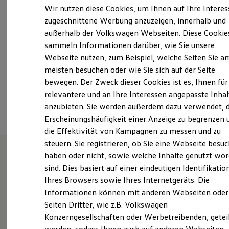
Samstag
08:00
-
12:30
Uhr
Elektrofahrzeugkonzepte
Wir nutzen diese Cookies, um Ihnen auf Ihre Intere
ID. EVERY1
Sonntag
Geschlossen
zugeschnittene Werbung anzuzeigen, innerhalb und
Reichweite
außerhalb der Volkswagen Webseiten. Diese Cookie
Reichweite der ID. Modelle
info@autohaus-lassotta.de
Reichweite im Winter
sammeln Informationen darüber, wie Sie unsere
Rekuperation
Webseite nutzen, zum Beispiel, welche Seiten Sie a
Laden
+49 3521 75060
meisten besuchen oder wie Sie sich auf der Seite
Laden unterwegs
Laden Zuhause
bewegen. Der Zweck dieser Cookies ist es, Ihnen für
Ladestationen finden
relevantere und an Ihre Interessen angepasste Inhal
Ansprechpartner
Ladezeitensimulator
anzubieten. Sie werden außerdem dazu verwendet, d
Batterie
Sicherheit
Erscheinungshäufigkeit einer Anzeige zu begrenzen 
Garantie und Lebensdauer
die Effektivität von Kampagnen zu messen und zu
Nachhaltigkeit
steuern. Sie registrieren, ob Sie eine Webseite besuc
Technologie
Kosten und Kauf
haben oder nicht, sowie welche Inhalte genutzt wo
Verbrauchskosten
sind. Dies basiert auf einer eindeutigen Identifikatio
Wie können wir
Kaufoptionen
Ihres Browsers sowie Ihres Internetgeräts. Die
E-Auto-Förderung
Software und Konnektivität
Informationen können mit anderen Webseiten oder
Ihnen weiterhelfen?
Die ID. Software 6
Seiten Dritter, wie z.B. Volkswagen
ID. Software Versionen und Updates
Konzerngesellschaften oder Werbetreibenden, getei
Digitale Extras
Schnittstellen zu Ihrem ID.