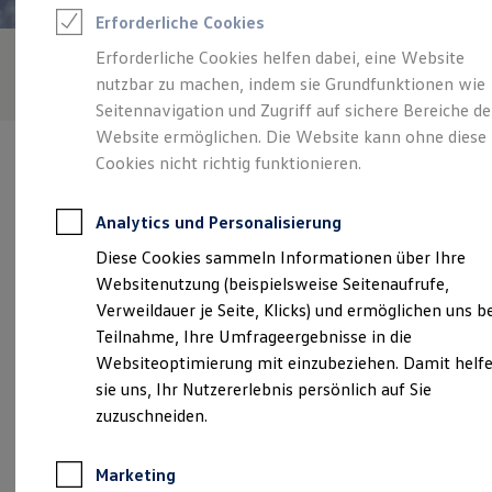
Reifenpakete
Erforderliche Cookies
Leasing
Leasing-Angebote
Erforderliche Cookies helfen dabei, eine Website
Gebrauchtwagen Leasing
nutzbar zu machen, indem sie Grundfunktionen wie
Junge Gebrauchtwagen-Leasing
Elektroauto Leasing
Seitennavigation und Zugriff auf sichere Bereiche de
Kleinwagen-Leasing
Website ermöglichen. Die Website kann ohne diese
Leasing ohne Anzahlung
Cookies nicht richtig funktionieren.
Finanzierung
Autokredit mit Schlussrate
Versicherungen und Garantien
Analytics und Personalisierung
Kfz-Versicherung
Verantwortlich für die Inhalte auf dieser Seite ist die Autohaus
Restschuldversicherungen
Diese Cookies sammeln Informationen über Ihre
Lassotta GmbH
(
Impressum & Rechtliches
)
Garantien
Websitenutzung (beispielsweise Seitenaufrufe,
Wartungsverträge
Geschäftskunden
Verweildauer je Seite, Klicks) und ermöglichen uns b
Professional Class bei Volkswagen
Unsere 
Teilnahme, Ihre Umfrageergebnisse in die
Großkunden
Websiteoptimierung mit einzubeziehen. Damit helf
Behörden
Direktkunden
sie uns, Ihr Nutzererlebnis persönlich auf Sie
Sonderfahrzeuge
Berghausstraße 2 a, 01662 Meißen
zuzuschneiden.
Anpfiff zum Gewinn
Elektromobilität
Montag
-
Freitag
06:30
-
18:00
Uhr
Elektroautos
Marketing
ID. Tutorials