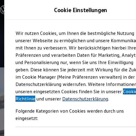
Modelle und Konfigurator
Cookie Einstellungen
Konfigurator
Modelle vergleichen
Konfiguration laden
Zum
Zum
Autosuche
Verkauf und Service
Wir nutzen Cookies, um Ihnen die bestmögliche Nutzung
Hauptinhalt
Footer
Elektroautos
Autohaus Lassotta
springen
springen
unserer Webseite zu ermöglichen und unsere Kommunika
ENERGY Sondermodelle
Nutzfahrzeuge
mit Ihnen zu verbessern. Wir berücksichtigen hierbei Ihr
SUV und CUV
4.9
|
204 Bewertungen
Präferenzen und verarbeiten Daten für Marketing, Analyt
Familienautos
und Personalisierung nur, wenn Sie uns Ihre Einwilligung
Kombis
Kompaktwagen
geben. Diese können Sie jederzeit mit Wirkung für die Zu
Sportwagen
im Cookie Manager (Meine Präferenzen verwalten) in der
Schnell verfügbare Fahrzeuge
Angebote und Produkte
Datenschutzerklärung widerrufen. Weitere Informatione
Aktuelle Angebote
unseren eingesetzten Cookies finden Sie in unserer
Cooki
E-Auto-Förderung
Richtlinie
und unserer
Datenschutzerklärung
.
Volkswagen Marktplatz
Die ENERGY Sondermodelle
Folgende Kategorien von Cookies werden durch uns
Junge Gebrauchtwagen und Gebrauchtwagen
Volkswagen Zertifizierte Gebrauchtwagen
eingesetzt:
Elektromobilität bei Gebrauchtwagen
Zubehör- und Serviceangebote
Saisonangebote