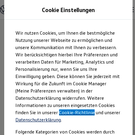
Modelle und Konfigurator
Cookie Einstellungen
Konfigurator
Modelle vergleichen
Konfiguration laden
Zum
Zum
Autosuche
Wir nutzen Cookies, um Ihnen die bestmögliche
Hauptinhalt
Footer
Elektroautos
springen
springen
Nutzung unserer Webseite zu ermöglichen und
ENERGY Sondermodelle
Nutzfahrzeuge
unsere Kommunikation mit Ihnen zu verbessern.
Autohaus Liliensiek
SUV und CUV
Wir berücksichtigen hierbei Ihre Präferenzen und
Familienautos
verarbeiten Daten für Marketing, Analytics und
Kombis
GmbH | Impressum
Kompaktwagen
Personalisierung nur, wenn Sie uns Ihre
Sportwagen
Einwilligung geben. Diese können Sie jederzeit mit
& Rechtliches
Schnell verfügbare Fahrzeuge
Angebote und Produkte
Wirkung für die Zukunft im Cookie Manager
Aktuelle Angebote
(Meine Präferenzen verwalten) in der
E-Auto-Förderung
Hier finden Sie Informationen über uns
Datenschutzerklärung widerrufen. Weitere
Volkswagen Marktplatz
Informationen zu unseren eingesetzten Cookies
Die ENERGY Sondermodelle
(Autohaus Liliensiek GmbH) als
Junge Gebrauchtwagen und Gebrauchtwagen
finden Sie in unserer
Cookie-Richtlinie
und unserer
verantwortlichen Anbieter von Inhalten
Volkswagen Zertifizierte Gebrauchtwagen
Datenschutzerklärung
.
und Angeboten, die auf dieser Website
Elektromobilität bei Gebrauchtwagen
Zubehör- und Serviceangebote
speziell aufgeführt sind.
Folgende Kategorien von Cookies werden durch
Saisonangebote