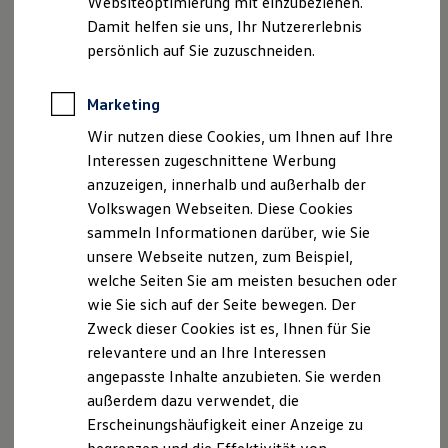
Websiteoptimierung mit einzubeziehen.
Elektrofahrzeugkonzepte
USt.-ID: DE231115725
Damit helfen sie uns, Ihr Nutzererlebnis
ID. EVERY1
Handelsregister: Dippoldiswalde HRB 22072
Reichweite
persönlich auf Sie zuzuschneiden.
Reichweite der ID. Modelle
Versicherungsvermittlerregister: D-MWAR-58E7C-96
Reichweite im Winter
Rekuperation
Marketing
Hinweis gemäß § 36
Laden
Verbraucherstreitbeilegungsgesetz (VSBG)
Wir nutzen diese Cookies, um Ihnen auf Ihre
Laden unterwegs
Laden Zuhause
Wir sind zur Teilnahme an einem
Interessen zugeschnittene Werbung
Ladestationen finden
Streitbeilegungsverfahren vor einer
anzuzeigen, innerhalb und außerhalb der
Ladezeitensimulator
Verbraucherschlichtungsstelle weder bereit noch dazu
Volkswagen Webseiten. Diese Cookies
Batterie
Sicherheit
verpflichtet.
sammeln Informationen darüber, wie Sie
Garantie und Lebensdauer
unsere Webseite nutzen, zum Beispiel,
Nachhaltigkeit
Datenschutzinformation:
welche Seiten Sie am meisten besuchen oder
Technologie
https://www.volkswagen-
Kosten und Kauf
wie Sie sich auf der Seite bewegen. Der
Verbrauchskosten
liliensiek.de/content/dam/vw_pkw/dealers/de/de/pa
Zweck dieser Cookies ist es, Ihnen für Sie
Kaufoptionen
ges/77941/impressum/Datenschutzhinweise_AH_Lili
relevantere und an Ihre Interessen
E-Auto-Förderung
ensiek_GmbH_77941.pdf
Software und Konnektivität
angepasste Inhalte anzubieten. Sie werden
Die ID. Software 6
außerdem dazu verwendet, die
ID. Software Versionen und Updates
Erscheinungshäufigkeit einer Anzeige zu
Digitale Extras
Schnittstellen zu Ihrem ID.