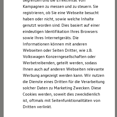
Datenschutzerklärung
begrenzen und die Effektivität von
Hybridautos
Kampagnen zu messen und zu steuern. Sie
Marke und Erlebnis
registrieren, ob Sie eine Webseite besucht
Volkswagen R und R Experience
Nachfolgend sind die Datenschutzhinweise für die
R-Modelle
haben oder nicht, sowie welche Inhalte
Website
R Experience
genutzt worden sind. Dies basiert auf einer
Driving Experience
https://www.volkswagen-
eindeutigen Identifikation Ihres Browsers
Volkswagen entdecken
nutzfahrzeuge.de/de/haendler-
Werkbesichtigung
sowie Ihres Internetgeräts. Die
werkstatt/autohaus-liliensiek-
Factory visit
Informationen können mit anderen
Lifestyle Shop
dippoldiswalde.html
Webseiten oder Seiten Dritter, wie z.B.
T-Roc Kollektion
zu finden.
Golf Kollektion
Volkswagen Konzerngesellschaften oder
ID. Kollektion
Werbetreibenden, geteilt werden, sodass
Verantwortlicher
für Datenverarbeitungen über
Volkswagen Kollektion
Ihnen auch auf anderen Webseiten relevante
R-Kollektion
dieser Website ist:
GTI Kollektion
Werbung angezeigt werden kann. Wir nutzen
Fußball Drop
Autohaus Liliensiek GmbH
die Dienste eines Dritten für die Verarbeitung
we drive football
solcher Daten zu Marketing Zwecken. Diese
#wedriveproud
Besitzer und Service
Alte Altenberger Straße 38
Cookies werden, soweit dies zweckdienlich
myVolkswagen
ist, oftmals mit Seitenfunktionalitäten von
Software Updates
01744 Dippoldiswalde
Dritten verlinkt.
Service und Ersatzteile
Inspektion und HU/AU
Unser
Datenschutzbeauftragter
ist
Reparaturen und Checks