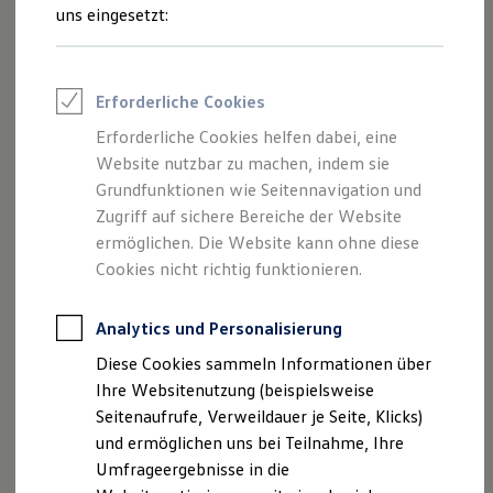
Reifenpakete
uns eingesetzt:
Leasing
Leasing-Angebote
Gebrauchtwagen Leasing
Junge Gebrauchtwagen-Leasing
Impressum
Erforderliche Cookies
Elektroauto Leasing
Kleinwagen-Leasing
Erforderliche Cookies helfen dabei, eine
Datenschutzerklärung
Leasing ohne Anzahlung
Website nutzbar zu machen, indem sie
Finanzierung
Autokredit mit Schlussrate
Grundfunktionen wie Seitennavigation und
Versicherungen und Garantien
Zugriff auf sichere Bereiche der Website
Impressum
Kfz-Versicherung
ermöglichen. Die Website kann ohne diese
Restschuldversicherungen
Garantien
Cookies nicht richtig funktionieren.
Autohaus Liliensiek GmbH
Wartungsverträge
Geschäftskunden
Alte Altenberger Straße 38
Professional Class bei Volkswagen
Analytics und Personalisierung
01744 Dippoldiswalde
Großkunden
Diese Cookies sammeln Informationen über
Behörden
Telefon: 03504 / 64 94-0
Direktkunden
Ihre Websitenutzung (beispielsweise
Sonderfahrzeuge
Fax: 03504 / 64 94-49
Seitenaufrufe, Verweildauer je Seite, Klicks)
Anpfiff zum Gewinn
E-Mail:
info@liliensiek.de
und ermöglichen uns bei Teilnahme, Ihre
Elektromobilität
Elektroautos
Umfrageergebnisse in die
ID. Tutorials
Geschäftsführer: Daniel Liliensiek