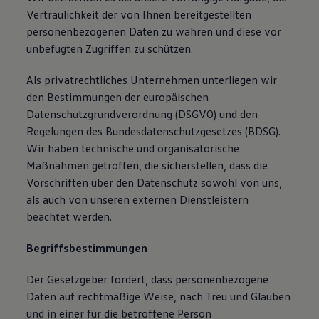
Magazin
Vertraulichkeit der von Ihnen bereitgestellten
Lifestyle
personenbezogenen Daten zu wahren und diese vor
Transport
unbefugten Zugriffen zu schützen.
Familie
Elektromobilität
Volkswagen R
Als privatrechtliches Unternehmen unterliegen wir
Pannen- und Unfallhilfe
den Bestimmungen der europäischen
Volkswagen Kundenbetreuung
Datenschutzgrundverordnung (DSGVO) und den
Regelungen des Bundesdatenschutzgesetzes (BDSG).
Wir haben technische und organisatorische
Maßnahmen getroffen, die sicherstellen, dass die
Vorschriften über den Datenschutz sowohl von uns,
als auch von unseren externen Dienstleistern
beachtet werden.
Begriffsbestimmungen
Der Gesetzgeber fordert, dass personenbezogene
Daten auf rechtmäßige Weise, nach Treu und Glauben
und in einer für die betroffene Person