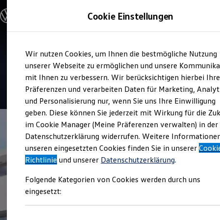
Modelle und Konfigurator
Cookie Einstellungen
Konfigurator
Modelle vergleichen
Konfiguration laden
Zum
Zum
Autosuche
Service
Wir nutzen Cookies, um Ihnen die bestmögliche Nutzung
Hauptinhalt
Footer
Elektroautos
Autohaus Lindheimer
springen
springen
unserer Webseite zu ermöglichen und unsere Kommunika
ENERGY Sondermodelle
Nutzfahrzeuge
mit Ihnen zu verbessern. Wir berücksichtigen hierbei Ihr
SUV und CUV
4.9
|
169 Bewertungen
Präferenzen und verarbeiten Daten für Marketing, Analyt
Familienautos
und Personalisierung nur, wenn Sie uns Ihre Einwilligung
Kombis
Kompaktwagen
geben. Diese können Sie jederzeit mit Wirkung für die Zu
Sportwagen
im Cookie Manager (Meine Präferenzen verwalten) in der
Schnell verfügbare Fahrzeuge
Angebote und Produkte
Datenschutzerklärung widerrufen. Weitere Informatione
Aktuelle Angebote
unseren eingesetzten Cookies finden Sie in unserer
Cooki
E-Auto-Förderung
Richtlinie
und unserer
Datenschutzerklärung
.
Volkswagen Marktplatz
Die ENERGY Sondermodelle
Folgende Kategorien von Cookies werden durch uns
Junge Gebrauchtwagen und Gebrauchtwagen
Volkswagen Zertifizierte Gebrauchtwagen
eingesetzt:
Elektromobilität bei Gebrauchtwagen
Zubehör- und Serviceangebote
Saisonangebote