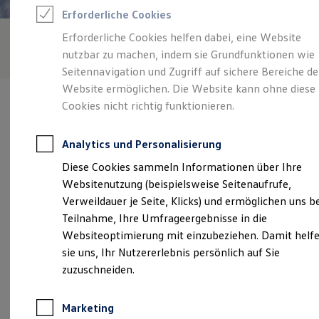
Reifenpakete
Erforderliche Cookies
Leasing
Leasing-Angebote
Erforderliche Cookies helfen dabei, eine Website
Gebrauchtwagen Leasing
nutzbar zu machen, indem sie Grundfunktionen wie
Junge Gebrauchtwagen-Leasing
Elektroauto Leasing
Seitennavigation und Zugriff auf sichere Bereiche de
Kleinwagen-Leasing
Website ermöglichen. Die Website kann ohne diese
Leasing ohne Anzahlung
Cookies nicht richtig funktionieren.
Finanzierung
Autokredit mit Schlussrate
Versicherungen und Garantien
Analytics und Personalisierung
Kfz-Versicherung
Verantwortlich für die Inhalte auf dieser Seite ist die Autohaus
Restschuldversicherungen
Diese Cookies sammeln Informationen über Ihre
Lindheimer GmbH
(
Impressum & Rechtliches
)
Garantien
Websitenutzung (beispielsweise Seitenaufrufe,
Wartungsverträge
Geschäftskunden
Verweildauer je Seite, Klicks) und ermöglichen uns b
Professional Class bei Volkswagen
Unsere 
Teilnahme, Ihre Umfrageergebnisse in die
Großkunden
Websiteoptimierung mit einzubeziehen. Damit helf
Behörden
Direktkunden
sie uns, Ihr Nutzererlebnis persönlich auf Sie
Sonderfahrzeuge
Hoher Steg 14, 74348 Lauffen
zuzuschneiden.
Anpfiff zum Gewinn
Elektromobilität
service.team@lindheimer.vapn.de
Elektroautos
Marketing
ID. Tutorials