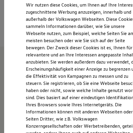
Elektrofahrzeugkonzepte
Wir nutzen diese Cookies, um Ihnen auf Ihre Intere
+49 7133 98600
ID. EVERY1
zugeschnittene Werbung anzuzeigen, innerhalb und
Reichweite
außerhalb der Volkswagen Webseiten. Diese Cookie
Reichweite der ID. Modelle
Ansprechpartner
Reichweite im Winter
sammeln Informationen darüber, wie Sie unsere
Rekuperation
Webseite nutzen, zum Beispiel, welche Seiten Sie a
Laden
meisten besuchen oder wie Sie sich auf der Seite
Laden unterwegs
Laden Zuhause
bewegen. Der Zweck dieser Cookies ist es, Ihnen für
Ladestationen finden
relevantere und an Ihre Interessen angepasste Inhal
Ladezeitensimulator
anzubieten. Sie werden außerdem dazu verwendet, d
Batterie
Unsere Leistungen
im
Sicherheit
Erscheinungshäufigkeit einer Anzeige zu begrenzen 
Garantie und Lebensdauer
Überblick
die Effektivität von Kampagnen zu messen und zu
Nachhaltigkeit
steuern. Sie registrieren, ob Sie eine Webseite besuc
Technologie
Kosten und Kauf
haben oder nicht, sowie welche Inhalte genutzt wo
Gebrauchtwagen
Verbrauchskosten
sind. Dies basiert auf einer eindeutigen Identifikatio
Kaufoptionen
Service
Ihres Browsers sowie Ihres Internetgeräts. Die
E-Auto-Förderung
Software und Konnektivität
Informationen können mit anderen Webseiten oder
Volkswagen Economy
Die ID. Software 6
Seiten Dritter, wie z.B. Volkswagen
ID. Software Versionen und Updates
Service
Konzerngesellschaften oder Werbetreibenden, getei
Digitale Extras
Schnittstellen zu Ihrem ID.
Online-Fahrzeugbewertung