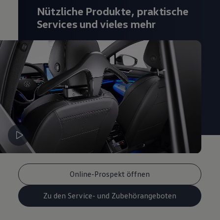
Magazin
Nützliche Produkte, praktische
Lifestyle
Services und vieles mehr
Transport
Familie
Elektromobilität
Volkswagen R
Pannen- und Unfallhilfe
Volkswagen Kundenbetreuung
Online-Prospekt öffnen
Zu den Service- und Zubehörangeboten