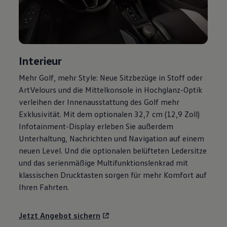
Motorenöl und Flüssigkeiten
Räder und Reifen
Pannen- und Unfallhilfe
Economy Service
Volkswagen Teile
Zubehör
Interieur
Modellspezifisches Zubehör
Schutz und Pflege
Mehr
Golf
, mehr Style: Neue Sitzbezüge in Stoff oder
Transport
ArtVelours und die Mittelkonsole in Hochglanz-Optik
Entertainment und Elektronik
Individualisieren
verleihen der Innenausstattung des
Golf
mehr
Wallbox und Ladekabel
Exklusivität. Mit dem optionalen 32,7 cm (12,9 Zoll)
Digitale Extras
Infotainment-Display erleben Sie außerdem
Dienste für Ihr Modell finden
Volkswagen Apps, Login und Shop
Unterhaltung, Nachrichten und Navigation auf einem
Handy und Fahrzeug verbinden
neuen Level. Und die optionalen belüfteten Ledersitze
Updates für Software, Karten und Radio
und das serienmäßige Multifunktionslenkrad mit
Über Ihr Auto
Vorgängermodelle
klassischen Drucktasten sorgen für mehr Komfort auf
Kundeninformationen
Ihren Fahrten.
Volkswagen Kundenbetreuung
Warn- und Kontrollleuchten
Assistenzsysteme
Jetzt Angebot sichern
Digitale Betriebsanleitung
Live Beratung