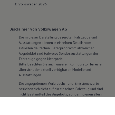
© Volkswagen 2026
Disclaimer von Volkswagen AG
Die in dieser Darstellung gezeigten Fahrzeuge und
Ausstattungen können in einzelnen Details vom
aktuellen deutschen Lieferprogramm abweichen.
Abgebildet sind teilweise Sonderausstattungen der
Fahrzeuge gegen Mehrpreis.
Bitte beachten Sie auch unseren Konfigurator für eine
Übersicht der aktuell verfügbaren Modelle und
Ausstattungen.
Die angegebenen Verbrauchs- und Emissionswerte
beziehen sich nicht auf ein einzelnes Fahrzeug und sind
nicht Bestandteil des Angebots, sondern dienen allein
Vergleichszwecken zwischen den verschiedenen
Fahrzeugtypen. Zusatzausstattungen und
Zubehör
(Anbauteile, Reifenformat usw.) können relevante