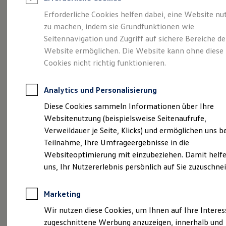
Reifenpakete
Leasing
Erforderliche Cookies helfen dabei, eine Website nu
Leasing-Angebote
zu machen, indem sie Grundfunktionen wie
Eine Klasse für sich.
Gebrauchtwagen Leasing
Seitennavigation und Zugriff auf sichere Bereiche de
Junge Gebrauchtwagen-Leasing
Elektroauto Leasing
Website ermöglichen. Die Website kann ohne diese
Der Golf.
Kleinwagen-Leasing
Cookies nicht richtig funktionieren.
Leasing ohne Anzahlung
Finanzierung
Autokredit mit Schlussrate
Analytics und Personalisierung
Versicherungen und Garantien
Kfz-Versicherung
Diese Cookies sammeln Informationen über Ihre
Restschuldversicherungen
Websitenutzung (beispielsweise Seitenaufrufe,
Garantien
Verweildauer je Seite, Klicks) und ermöglichen uns b
Wartungsverträge
Geschäftskunden
Teilnahme, Ihre Umfrageergebnisse in die
Professional Class bei Volkswagen
Websiteoptimierung mit einzubeziehen. Damit helfe
Großkunden
(
Impressum & Rechtliches
)
uns, Ihr Nutzererlebnis persönlich auf Sie zuzuschne
Behörden
Direktkunden
Sonderfahrzeuge
Marketing
Anpfiff zum Gewinn
Details des Golf
Elektromobilität
Wir nutzen diese Cookies, um Ihnen auf Ihre Intere
Elektroautos
zugeschnittene Werbung anzuzeigen, innerhalb und
ID. Tutorials