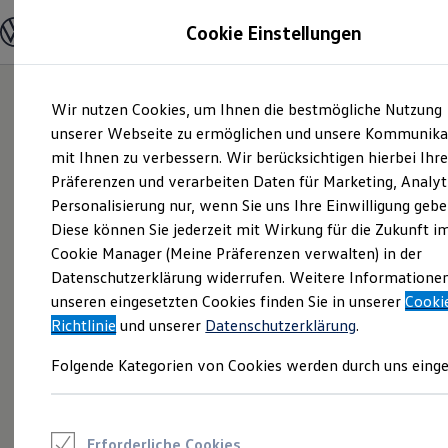
Modelle und Konfigurator
Cookie Einstellungen
Konfigurator
Modelle vergleichen
Konfiguration laden
Zum
Zum
Autosuche
Wir nutzen Cookies, um Ihnen die bestmögliche Nutzung
Hauptinhalt
Footer
Elektroautos
springen
springen
unserer Webseite zu ermöglichen und unsere Kommunika
ENERGY Sondermodelle
Nutzfahrzeuge
mit Ihnen zu verbessern. Wir berücksichtigen hierbei Ihr
SUV und CUV
Präferenzen und verarbeiten Daten für Marketing, Analyt
Familienautos
Personalisierung nur, wenn Sie uns Ihre Einwilligung gebe
Kombis
Kompaktwagen
Diese können Sie jederzeit mit Wirkung für die Zukunft i
Sportwagen
Cookie Manager (Meine Präferenzen verwalten) in der
Schnell verfügbare Fahrzeuge
Angebote und Produkte
Datenschutzerklärung widerrufen. Weitere Informatione
Aktuelle Angebote
unseren eingesetzten Cookies finden Sie in unserer
Cooki
E-Auto-Förderung
Richtlinie
und unserer
Datenschutzerklärung
.
Volkswagen Marktplatz
Die ENERGY Sondermodelle
Folgende Kategorien von Cookies werden durch uns einge
Junge Gebrauchtwagen und Gebrauchtwagen
Volkswagen Zertifizierte Gebrauchtwagen
Elektromobilität bei Gebrauchtwagen
Zubehör- und Serviceangebote
Saisonangebote
Erforderliche Cookies