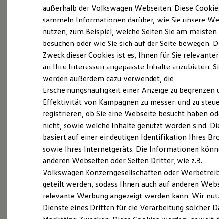
Elektrofahrzeugkonzepte
außerhalb der Volkswagen Webseiten. Diese Cookie
ID. EVERY1
sammeln Informationen darüber, wie Sie unsere We
Reichweite
nutzen, zum Beispiel, welche Seiten Sie am meisten
Reichweite der ID. Modelle
Reichweite im Winter
besuchen oder wie Sie sich auf der Seite bewegen. D
Rekuperation
Zweck dieser Cookies ist es, Ihnen für Sie relevante
Laden
an Ihre Interessen angepasste Inhalte anzubieten. S
Laden unterwegs
Laden Zuhause
werden außerdem dazu verwendet, die
Ladestationen finden
Erscheinungshäufigkeit einer Anzeige zu begrenzen 
Ladezeitensimulator
Effektivität von Kampagnen zu messen und zu steue
Batterie
Sicherheit
registrieren, ob Sie eine Webseite besucht haben od
Garantie und Lebensdauer
nicht, sowie welche Inhalte genutzt worden sind. Di
Nachhaltigkeit
basiert auf einer eindeutigen Identifikation Ihres B
Technologie
Exterieur
Kosten und Kauf
sowie Ihres Internetgeräts. Die Informationen kön
Verbrauchskosten
anderen Webseiten oder Seiten Dritter, wie z.B.
Harmonisch aufeinander abgestimmt: Mit
Kaufoptionen
Volkswagen Konzerngesellschaften oder Werbetrei
E-Auto-Förderung
beleuchtendem
Volkswagen
Logo und schnittigen
Software und Konnektivität
geteilt werden, sodass Ihnen auch auf anderen Web
Frontstoßfängern weiß der
Golf
optisch zu
Die ID. Software 6
relevante Werbung angezeigt werden kann. Wir nut
überzeugen. Auch die neuen Scheinwerfer und
ID. Software Versionen und Updates
Dienste eines Dritten für die Verarbeitung solcher D
Digitale Extras
Rückleuchten mit optionalen dynamischen
Schnittstellen zu Ihrem ID.