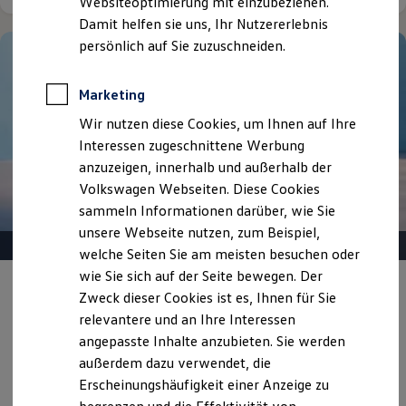
Websiteoptimierung mit einzubeziehen.
Der neue ID. Polo
Damit helfen sie uns, Ihr Nutzererlebnis
Der neue ID.3 Neo
Der ID.4
persönlich auf Sie zuzuschneiden.
Der ID.4 GTX
Der ID.5 GTX
Der ID.7
Marketing
Der ID.7 GTX
Wir nutzen diese Cookies, um Ihnen auf Ihre
Der ID.7 Tourer
Der ID.7 GTX Tourer
Interessen zugeschnittene Werbung
Der ID. Buzz
anzuzeigen, innerhalb und außerhalb der
Der neue ID. Cross
Volkswagen Webseiten. Diese Cookies
Elektrofahrzeugkonzepte
ID. EVERY1
sammeln Informationen darüber, wie Sie
Reichweite
unsere Webseite nutzen, zum Beispiel,
Reichweite der ID. Modelle
welche Seiten Sie am meisten besuchen oder
Reichweite im Winter
Rekuperation
wie Sie sich auf der Seite bewegen. Der
Gepflegt, geprüft und für gut befunden.
Laden
Zweck dieser Cookies ist es, Ihnen für Sie
Laden unterwegs
Volkswagen Zertifizierte
relevantere und an Ihre Interessen
Laden Zuhause
Gebrauchtwagen.
Ladestationen finden
angepasste Inhalte anzubieten. Sie werden
Ladezeitensimulator
außerdem dazu verwendet, die
Batterie
Erscheinungshäufigkeit einer Anzeige zu
Sicherheit
Details ansehen
Garantie und Lebensdauer