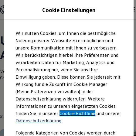
Modelle und Konfigurator
Cookie Einstellungen
Konfigurator
Modelle vergleichen
Konfiguration laden
Zum
Zum
Autosuche
Wir nutzen Cookies, um Ihnen die bestmögliche
Hauptinhalt
Footer
Elektroautos
Unsere aktuellen
springen
springen
Nutzung unserer Webseite zu ermöglichen und
ENERGY Sondermodelle
Nutzfahrzeuge
unsere Kommunikation mit Ihnen zu verbessern.
Angebote und mehr
SUV und CUV
Wir berücksichtigen hierbei Ihre Präferenzen und
Familienautos
verarbeiten Daten für Marketing, Analytics und
Kombis
Kompaktwagen
Personalisierung nur, wenn Sie uns Ihre
Verantwortlich für die Inhalte auf dieser Seite ist die Autohaus Marnet
Sportwagen
Einwilligung geben. Diese können Sie jederzeit mit
GmbH & Co. KG
(
Impressum & Rechtliches
)
Schnell verfügbare Fahrzeuge
Angebote und Produkte
Wirkung für die Zukunft im Cookie Manager
Aktuelle Angebote
(Meine Präferenzen verwalten) in der
E-Auto-Förderung
Datenschutzerklärung widerrufen. Weitere
Volkswagen Marktplatz
Aktuelle Modelle
Neuwagen
Gebrauchtwagen
Informationen zu unseren eingesetzten Cookies
Die ENERGY Sondermodelle
Junge Gebrauchtwagen und Gebrauchtwagen
finden Sie in unserer
Cookie-Richtlinie
und unserer
2
Angebote
Volkswagen Zertifizierte Gebrauchtwagen
Datenschutzerklärung
.
Elektromobilität bei Gebrauchtwagen
Zubehör- und Serviceangebote
Folgende Kategorien von Cookies werden durch
Saisonangebote