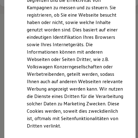
begrenzen und die Effektivität von
Nachhaltigkeit
Kampagnen zu messen und zu steuern. Sie
Technologie
registrieren, ob Sie eine Webseite besucht
Kosten und Kauf
Verbrauchskosten
haben oder nicht, sowie welche Inhalte
Kaufoptionen
genutzt worden sind. Dies basiert auf einer
E-Auto-Förderung
Ihre
nächsten
eindeutigen Identifikation Ihres Browsers
Software und Konnektivität
Die ID. Software 6
sowie Ihres Internetgeräts. Die
ID. Software Versionen und Updates
Schritte
Informationen können mit anderen
Digitale Extras
Webseiten oder Seiten Dritter, wie z.B.
Schnittstellen zu Ihrem ID.
Hybridautos
Volkswagen Konzerngesellschaften oder
Marke und Erlebnis
Werbetreibenden, geteilt werden, sodass
Volkswagen R und R Experience
Ihnen auch auf anderen Webseiten relevante
R-Modelle
Probefahrt vereinbaren
R Experience
Werbung angezeigt werden kann. Wir nutzen
Driving Experience
die Dienste eines Dritten für die Verarbeitung
Volkswagen entdecken
solcher Daten zu Marketing Zwecken. Diese
Werkbesichtigung
Factory visit
Cookies werden, soweit dies zweckdienlich
Lifestyle Shop
ist, oftmals mit Seitenfunktionalitäten von
Fahrzeugangebot anfordern
T-Roc Kollektion
Dritten verlinkt.
Golf Kollektion
ID. Kollektion
Volkswagen Kollektion