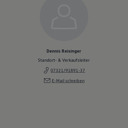
Volkswagen Apps, Login und Shop
Handy und Fahrzeug verbinden
Updates für Software, Karten und Radio
Über Ihr Auto
Vorgängermodelle
Kundeninformationen
Volkswagen Kundenbetreuung
Warn- und Kontrollleuchten
Assistenzsysteme
Dennis Reisinger
Digitale Betriebsanleitung
Live Beratung
Standort- & Verkaufsleiter
Magazin
Lifestyle
07321/91891-37
Transport
Familie
E-Mail schreiben
Elektromobilität
Volkswagen R
Pannen- und Unfallhilfe
Volkswagen Kundenbetreuung