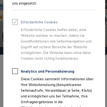
Reifenpakete
uns eingesetzt:
Leasing
Leasing-Angebote
Gebrauchtwagen Leasing
Junge Gebrauchtwagen-Leasing
Erforderliche Cookies
Elektroauto Leasing
Kleinwagen-Leasing
Erforderliche Cookies helfen dabei, eine
Leasing ohne Anzahlung
Website nutzbar zu machen, indem sie
Finanzierung
Autokredit mit Schlussrate
Grundfunktionen wie Seitennavigation und
Versicherungen und Garantien
Zugriff auf sichere Bereiche der Website
Kfz-Versicherung
ermöglichen. Die Website kann ohne diese
Restschuldversicherungen
Garantien
Cookies nicht richtig funktionieren.
Wartungsverträge
Angebot gültig bis 30.09.2026
Geschäftskunden
Professional Class bei Volkswagen
Analytics und Personalisierung
Heiß begehrt.
Kühl kalkuliert.
Großkunden
Diese Cookies sammeln Informationen über
Behörden
Ihr Traumauto? Heiß begehrt. Ihre Leasingrate? Eiskalt
Direktkunden
Ihre Websitenutzung (beispielsweise
machbar.
Sonderfahrzeuge
Seitenaufrufe, Verweildauer je Seite, Klicks)
Anpfiff zum Gewinn
und ermöglichen uns bei Teilnahme, Ihre
Elektromobilität
Details ansehen
Elektroautos
Umfrageergebnisse in die
ID. Tutorials