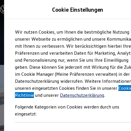
Modelle und Konfigurator
Cookie Einstellungen
Konfigurator
Modelle vergleichen
Konfiguration laden
Zum
Zum
Autosuche
Service
Wir nutzen Cookies, um Ihnen die bestmögliche Nutzung
Hauptinhalt
Footer
Elektroautos
Autohaus Maurer
springen
springen
unserer Webseite zu ermöglichen und unsere Kommunika
ENERGY Sondermodelle
Nutzfahrzeuge
mit Ihnen zu verbessern. Wir berücksichtigen hierbei Ihr
SUV und CUV
4.8
|
471 Bewertungen
Präferenzen und verarbeiten Daten für Marketing, Analyt
Familienautos
und Personalisierung nur, wenn Sie uns Ihre Einwilligung
Kombis
Kompaktwagen
geben. Diese können Sie jederzeit mit Wirkung für die Zu
Sportwagen
im Cookie Manager (Meine Präferenzen verwalten) in der
Schnell verfügbare Fahrzeuge
Angebote und Produkte
Datenschutzerklärung widerrufen. Weitere Informatione
Aktuelle Angebote
unseren eingesetzten Cookies finden Sie in unserer
Cooki
E-Auto-Förderung
Richtlinie
und unserer
Datenschutzerklärung
.
Volkswagen Marktplatz
Die ENERGY Sondermodelle
Folgende Kategorien von Cookies werden durch uns
Junge Gebrauchtwagen und Gebrauchtwagen
Volkswagen Zertifizierte Gebrauchtwagen
eingesetzt:
Elektromobilität bei Gebrauchtwagen
Zubehör- und Serviceangebote
Saisonangebote