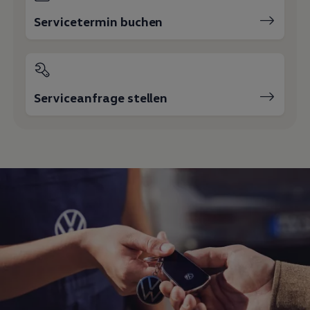
Motorenöl und Flüssigkeiten
Servicetermin buchen
Räder und Reifen
Pannen- und Unfallhilfe
Economy Service
Volkswagen Teile
Zubehör
Modellspezifisches Zubehör
Serviceanfrage stellen
Schutz und Pflege
Transport
Entertainment und Elektronik
Individualisieren
Wallbox und Ladekabel
Digitale Extras
Dienste für Ihr Modell finden
Volkswagen Apps, Login und Shop
Handy und Fahrzeug verbinden
Updates für Software, Karten und Radio
Über Ihr Auto
Vorgängermodelle
Kundeninformationen
Volkswagen Kundenbetreuung
Warn- und Kontrollleuchten
Assistenzsysteme
Digitale Betriebsanleitung
Live Beratung