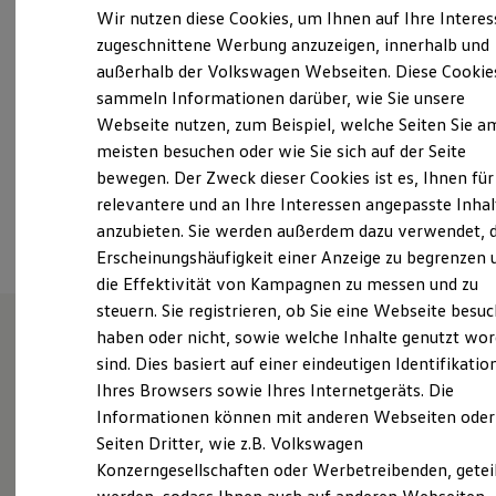
Samstag
08:00
-
13:00
Uhr
Elektrofahrzeugkonzepte
Wir nutzen diese Cookies, um Ihnen auf Ihre Intere
ID. EVERY1
Sonntag
Geschlossen
zugeschnittene Werbung anzuzeigen, innerhalb und
Reichweite
außerhalb der Volkswagen Webseiten. Diese Cookie
Reichweite der ID. Modelle
info@autohaus-maurer.de
Reichweite im Winter
sammeln Informationen darüber, wie Sie unsere
Rekuperation
Webseite nutzen, zum Beispiel, welche Seiten Sie a
Laden
+49 7031 605031
meisten besuchen oder wie Sie sich auf der Seite
Laden unterwegs
Laden Zuhause
bewegen. Der Zweck dieser Cookies ist es, Ihnen für
Ladestationen finden
relevantere und an Ihre Interessen angepasste Inhal
Ansprechpartner
Ladezeitensimulator
anzubieten. Sie werden außerdem dazu verwendet, d
Batterie
Sicherheit
Erscheinungshäufigkeit einer Anzeige zu begrenzen 
Garantie und Lebensdauer
die Effektivität von Kampagnen zu messen und zu
Nachhaltigkeit
steuern. Sie registrieren, ob Sie eine Webseite besuc
Technologie
Kosten und Kauf
haben oder nicht, sowie welche Inhalte genutzt wo
Verbrauchskosten
sind. Dies basiert auf einer eindeutigen Identifikatio
Mein Autohaus.
Kaufoptionen
Ihres Browsers sowie Ihres Internetgeräts. Die
E-Auto-Förderung
Software und Konnektivität
Informationen können mit anderen Webseiten oder
Die ID. Software 6
Seiten Dritter, wie z.B. Volkswagen
ID. Software Versionen und Updates
Erfahren Sie hier, wer wir sind, wie Sie uns erreichen
Konzerngesellschaften oder Werbetreibenden, getei
Digitale Extras
können und welche Leistungen wir Ihnen bieten.
Schnittstellen zu Ihrem ID.