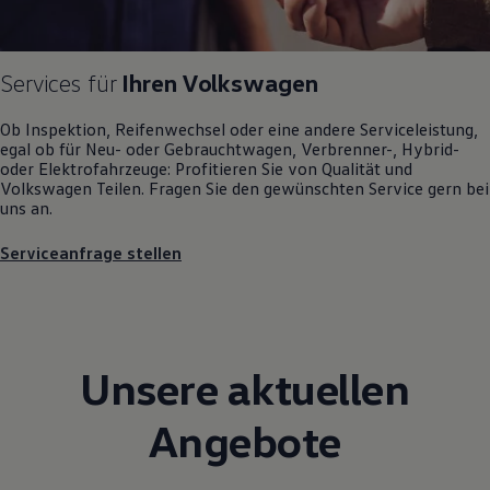
Magazin
Lifestyle
Transport
Familie
Services für
Ihren
Volkswagen
Elektromobilität
Volkswagen R
Ob Inspektion, Reifenwechsel oder eine andere Serviceleistung,
Pannen- und Unfallhilfe
egal ob für Neu- oder
Gebrauchtwagen
, Verbrenner-, Hybrid-
Volkswagen Kundenbetreuung
oder Elektrofahrzeuge: Profitieren Sie von Qualität und
Volkswagen
Teilen. Fragen Sie den gewünschten
Service
gern bei
uns an.
Serviceanfrage stellen
Unsere aktuellen
Angebote