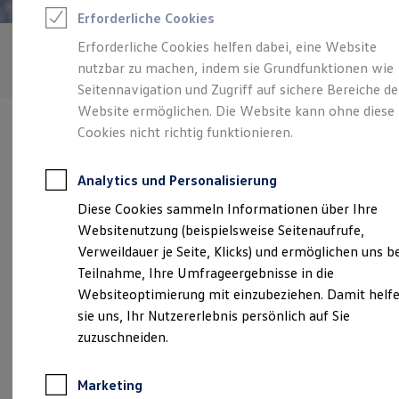
Reifenpakete
Erforderliche Cookies
Leasing
Leasing-Angebote
Erforderliche Cookies helfen dabei, eine Website
Gebrauchtwagen Leasing
nutzbar zu machen, indem sie Grundfunktionen wie
Junge Gebrauchtwagen-Leasing
Elektroauto Leasing
Seitennavigation und Zugriff auf sichere Bereiche de
Kleinwagen-Leasing
Website ermöglichen. Die Website kann ohne diese
Leasing ohne Anzahlung
Cookies nicht richtig funktionieren.
Finanzierung
Autokredit mit Schlussrate
Versicherungen und Garantien
Analytics und Personalisierung
Kfz-Versicherung
Verantwortlich für die Inhalte auf dieser Seite ist die Autohaus
Restschuldversicherungen
Diese Cookies sammeln Informationen über Ihre
Maurer GmbH
(
Impressum & Rechtliches
)
Garantien
Websitenutzung (beispielsweise Seitenaufrufe,
Wartungsverträge
Geschäftskunden
Verweildauer je Seite, Klicks) und ermöglichen uns b
Professional Class bei Volkswagen
Unsere 
Teilnahme, Ihre Umfrageergebnisse in die
Großkunden
Websiteoptimierung mit einzubeziehen. Damit helf
Behörden
Direktkunden
sie uns, Ihr Nutzererlebnis persönlich auf Sie
Sonderfahrzeuge
Gottlieb-Binder-Str. 12, 71088 Holzgerlingen
zuzuschneiden.
Anpfiff zum Gewinn
Elektromobilität
Montag
-
Freitag
07:00
-
18:00
Uhr
Elektroautos
Marketing
ID. Tutorials