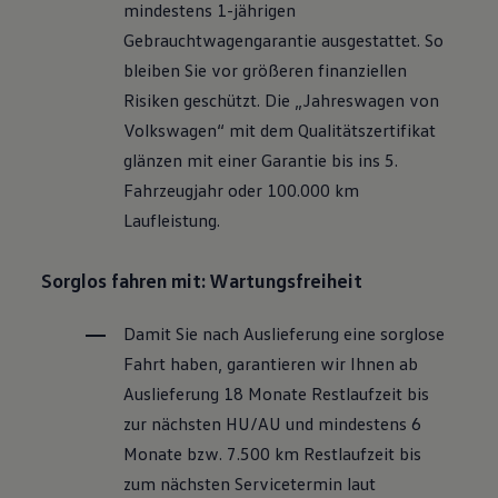
mindestens 1-jährigen
Motorenöl und Flüssigkeiten
Räder und Reifen
Gebrauchtwagengarantie ausgestattet. So
Pannen- und Unfallhilfe
bleiben Sie vor größeren finanziellen
Economy Service
Volkswagen Teile
Risiken geschützt. Die „Jahreswagen von
Zubehör
Volkswagen
“ mit dem Qualitätszertifikat
Modellspezifisches Zubehör
Schutz und Pflege
glänzen mit einer Garantie bis ins 5.
Transport
Fahrzeugjahr oder 100.000 km
Entertainment und Elektronik
Individualisieren
Laufleistung.
Wallbox und Ladekabel
Digitale Extras
Dienste für Ihr Modell finden
Sorglos fahren mit: Wartungsfreiheit
Volkswagen Apps, Login und Shop
Handy und Fahrzeug verbinden
Damit Sie nach Auslieferung eine sorglose
Updates für Software, Karten und Radio
Über Ihr Auto
Fahrt haben, garantieren wir Ihnen ab
Vorgängermodelle
Auslieferung 18 Monate Restlaufzeit bis
Kundeninformationen
Volkswagen Kundenbetreuung
zur nächsten
HU/AU
und mindestens 6
Warn- und Kontrollleuchten
Monate bzw. 7.500 km Restlaufzeit bis
Assistenzsysteme
Digitale Betriebsanleitung
zum nächsten Servicetermin laut
Live Beratung