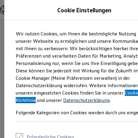
Modelle und Konfigurator
Cookie Einstellungen
Konfigurator
Modelle vergleichen
Konfiguration laden
Zum
Zum
Autosuche
Wir nutzen Cookies, um Ihnen die bestmögliche Nutzung
Hauptinhalt
Footer
Elektroautos
springen
springen
unserer Webseite zu ermöglichen und unsere Kommunika
ENERGY Sondermodelle
Nutzfahrzeuge
mit Ihnen zu verbessern. Wir berücksichtigen hierbei Ihr
SUV und CUV
Präferenzen und verarbeiten Daten für Marketing, Analyt
Familienautos
Personalisierung nur, wenn Sie uns Ihre Einwilligung gebe
Kombis
Kompaktwagen
Diese können Sie jederzeit mit Wirkung für die Zukunft i
Sportwagen
Cookie Manager (Meine Präferenzen verwalten) in der
Schnell verfügbare Fahrzeuge
Angebote und Produkte
Datenschutzerklärung widerrufen. Weitere Informatione
Aktuelle Angebote
unseren eingesetzten Cookies finden Sie in unserer
Cooki
E-Auto-Förderung
Richtlinie
und unserer
Datenschutzerklärung
.
Volkswagen Marktplatz
Die ENERGY Sondermodelle
Folgende Kategorien von Cookies werden durch uns einge
Junge Gebrauchtwagen und Gebrauchtwagen
Volkswagen Zertifizierte Gebrauchtwagen
Elektromobilität bei Gebrauchtwagen
Zubehör- und Serviceangebote
Saisonangebote
Erforderliche Cookies