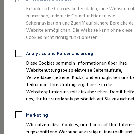
Reifenpakete
Leasing
Erforderliche Cookies helfen dabei, eine Website nu
Leasing-Angebote
zu machen, indem sie Grundfunktionen wie
Gepflegt, geprüft und
Gebrauchtwagen Leasing
Seitennavigation und Zugriff auf sichere Bereiche de
Junge Gebrauchtwagen-Leasing
Elektroauto Leasing
Website ermöglichen. Die Website kann ohne diese
für gut befunden.
Kleinwagen-Leasing
Cookies nicht richtig funktionieren.
Leasing ohne Anzahlung
Volkswagen
Finanzierung
Autokredit mit Schlussrate
Analytics und Personalisierung
Versicherungen und Garantien
Zertifizierte
Kfz-Versicherung
Diese Cookies sammeln Informationen über Ihre
Restschuldversicherungen
Websitenutzung (beispielsweise Seitenaufrufe,
Garantien
Gebrauchtwagen.
Verweildauer je Seite, Klicks) und ermöglichen uns b
Wartungsverträge
Geschäftskunden
Teilnahme, Ihre Umfrageergebnisse in die
Professional Class bei Volkswagen
Websiteoptimierung mit einzubeziehen. Damit helfe
Großkunden
uns, Ihr Nutzererlebnis persönlich auf Sie zuzuschne
Behörden
Direktkunden
Sonderfahrzeuge
Marketing
Anpfiff zum Gewinn
Elektromobilität
Wir nutzen diese Cookies, um Ihnen auf Ihre Intere
Elektroautos
zugeschnittene Werbung anzuzeigen, innerhalb und
ID. Tutorials