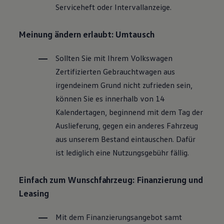
Serviceheft oder Intervallanzeige.
Magazin
Lifestyle
Transport
Meinung ändern erlaubt: Umtausch
Familie
Elektromobilität
Volkswagen R
Sollten Sie mit Ihrem
Volkswagen
Pannen- und Unfallhilfe
Zertifizierten
Gebrauchtwagen
aus
Volkswagen Kundenbetreuung
irgendeinem Grund nicht zufrieden sein,
können Sie es innerhalb von 14
Kalendertagen, beginnend mit dem Tag der
Auslieferung, gegen ein anderes Fahrzeug
aus unserem Bestand eintauschen. Dafür
ist lediglich eine Nutzungsgebühr fällig.
Einfach zum Wunschfahrzeug: Finanzierung und
Leasing
Mit dem Finanzierungsangebot samt