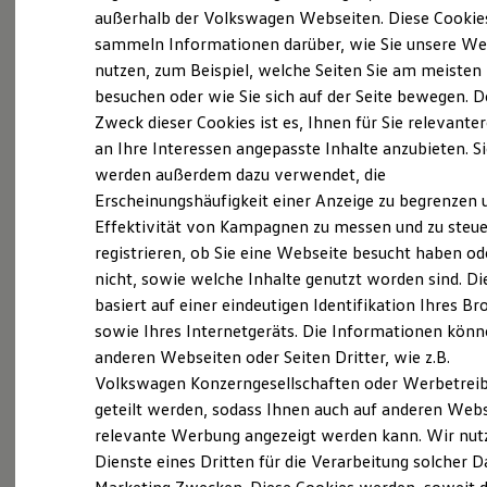
Elektrofahrzeugkonzepte
außerhalb der Volkswagen Webseiten. Diese Cookie
ID. EVERY1
sammeln Informationen darüber, wie Sie unsere We
Reichweite
(
Impressum & Rechtliches
)
nutzen, zum Beispiel, welche Seiten Sie am meisten
Reichweite der ID. Modelle
Reichweite im Winter
besuchen oder wie Sie sich auf der Seite bewegen. D
Rekuperation
Zweck dieser Cookies ist es, Ihnen für Sie relevante
Laden
an Ihre Interessen angepasste Inhalte anzubieten. S
Laden unterwegs
Laden Zuhause
werden außerdem dazu verwendet, die
Ladestationen finden
Ganz selbstverständlich.
Das
Erscheinungshäufigkeit einer Anzeige zu begrenzen 
Ladezeitensimulator
Effektivität von Kampagnen zu messen und zu steue
Batterie
Gebrauchtwagen
-
Sicherheit
registrieren, ob Sie eine Webseite besucht haben od
Leistungsversprechen.
Garantie und Lebensdauer
nicht, sowie welche Inhalte genutzt worden sind. Di
Nachhaltigkeit
basiert auf einer eindeutigen Identifikation Ihres B
Technologie
Kosten und Kauf
Rundum sicher: der 360°
Gebrauchtwagen
-
sowie Ihres Internetgeräts. Die Informationen kön
Verbrauchskosten
Check
anderen Webseiten oder Seiten Dritter, wie z.B.
Kaufoptionen
Volkswagen Konzerngesellschaften oder Werbetrei
E-Auto-Förderung
Software und Konnektivität
geteilt werden, sodass Ihnen auch auf anderen Web
Bevor ein
Volkswagen
Zertifizierter
Die ID. Software 6
relevante Werbung angezeigt werden kann. Wir nut
Gebrauchtwagen
an unsere Kunden
ID. Software Versionen und Updates
Dienste eines Dritten für die Verarbeitung solcher D
Digitale Extras
übergeben wird, prüfen wir den Zustand
Schnittstellen zu Ihrem ID.