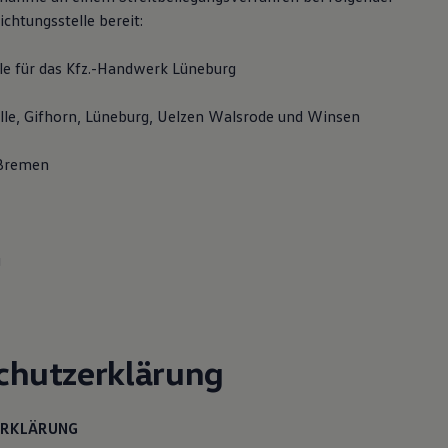
chtungsstelle bereit:
lle für das Kfz.-Handwerk Lüneburg
elle, Gifhorn, Lüneburg, Uelzen Walsrode und Winsen
-Bremen
g
chutzerklärung
ERKLÄRUNG