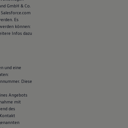
land GmbH & Co.
 Salesforce.com
werden. Es
 werden können:
eitere Infos dazu
en und eine
aten:
fonnummer. Diese
eines Angebots
fnahme mit
rend des
 Kontakt
 genannten