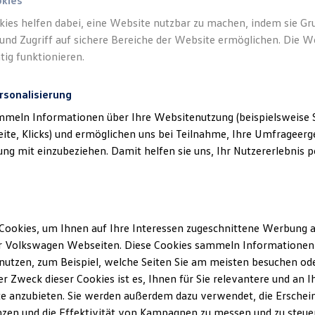
okies
kies helfen dabei, eine Website nutzbar zu machen, indem sie G
und Zugriff auf sichere Bereiche der Website ermöglichen. Die W
tig funktionieren.
rsonalisierung
klärung
mmeln Informationen über Ihre Websitenutzung (beispielsweise S
eite, Klicks) und ermöglichen uns bei Teilnahme, Ihre Umfrageerge
erminbuchung Online
g mit einzubeziehen. Damit helfen sie uns, Ihr Nutzererlebnis pe
ssum
Cookies, um Ihnen auf Ihre Interessen zugeschnittene Werbung a
r Volkswagen Webseiten. Diese Cookies sammeln Informationen 
r GmbH
utzen, zum Beispiel, welche Seiten Sie am meisten besuchen oder
r Zweck dieser Cookies ist es, Ihnen für Sie relevantere und an I
rk-Str. 14
e anzubieten. Sie werden außerdem dazu verwendet, die Erschein
zen und die Effektivität von Kampagnen zu messen und zu steuern