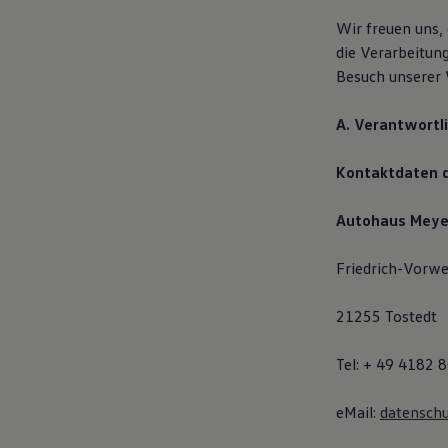
Motorenöl und Flüssigkeiten
Wir freuen uns,
Räder und Reifen
Pannen- und Unfallhilfe
die Verarbeitu
Economy Service
Besuch unserer 
Volkswagen Teile
Zubehör
Modellspezifisches Zubehör
A. Verantwortl
Schutz und Pflege
Transport
Kontaktdaten d
Entertainment und Elektronik
Individualisieren
Wallbox und Ladekabel
Autohaus Mey
Digitale Extras
Dienste für Ihr Modell finden
Volkswagen Apps, Login und Shop
Friedrich-Vorwe
Handy und Fahrzeug verbinden
Updates für Software, Karten und Radio
21255 Tostedt
Über Ihr Auto
Vorgängermodelle
Kundeninformationen
Tel: + 49 4182 
Volkswagen Kundenbetreuung
Warn- und Kontrollleuchten
Assistenzsysteme
eMail:
datensch
Digitale Betriebsanleitung
Live Beratung