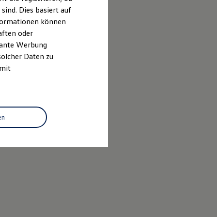
ind. Dies basiert auf
Informationen können
aften oder
evante Werbung
solcher Daten zu
 mit
en