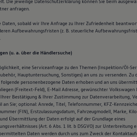
lt. Die jeweilige Datenschutzerklärung können Sie beim ausgewä
ner anfragen.
e Daten, sobald wir Ihre Anfrage zu Ihrer Zufriedenheit beantwor
deren Aufbewahrungsfristen (z. B. steuerliche Aufbewahrungsfris
.
gen (u. a. über die Händlersuche)
glichkeit, eine Serviceanfrage zu den Themen (Inspektion/Öl-Serv
ubehör, Hauptuntersuchung, Sonstiges) an uns zu versenden. Zu
 folgende personenbezogene Daten erhoben und an uns übermitt
liegen (Freitext-Feld), E-Mail Adresse, gewünschter Volkswagen P
Ihrer Bestätigung & Ihrer Zustimmung zur Datenverarbeitung, V
l an Sie; optional: Anrede, Titel, Telefonnummer, KFZ-Kennzeich
snummer (FIN), Erstzulassungsdatum, Fahrzeugmodell, Marke, Kil
und Übermittlung der Daten erfolgt auf der Grundlage eines
ngsverhältnisses (Art. 6 Abs. 1 lit. b DSGVO) zur Unterbreitung 
übermittelten Daten werden durch uns zum Zweck der Kontaktau