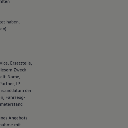
hlten
tet haben,
ten)
ice, Ersatzteile,
 diesem Zweck
elt: Name,
artner, IP-
ersanddatum der
en, Fahrzeug-
ometerstand.
eines Angebots
fnahme mit