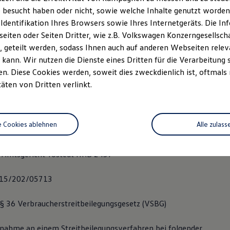
 besucht haben oder nicht, sowie welche Inhalte genutzt worden s
 Identifikation Ihres Browsers sowie Ihres Internetgeräts. Die 
/ 80 99-0
iten oder Seiten Dritter, wie z.B. Volkswagen Konzerngesellsch
 geteilt werden, sodass Ihnen auch auf anderen Webseiten rel
 99-20
kann. Wir nutzen die Dienste eines Dritten für die Verarbeitung 
. Diese Cookies werden, soweit dies zweckdienlich ist, oftmals
yer-tostedt.de
täten von Dritten verlinkt.
g: Dipl. Kfm. Arndt Weigel
e Cookies ablehnen
Alle zulass
 995 688
: Amtsgericht Tostedt HRB 2457
 15/202/05713
 36 Verbraucherstreitbeilegungsgesetz (VSBG)
ilnahme an einem Streitbeilegungsverfahren bei folgender