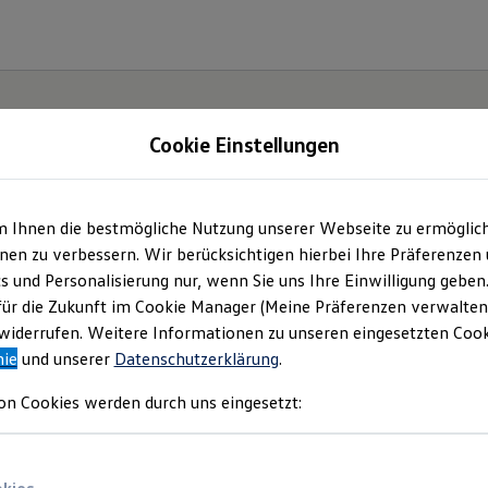
Cookie Einstellungen
m Ihnen die bestmögliche Nutzung unserer Webseite zu ermöglic
utohaus Meyer GmbH
en zu verbessern. Wir berücksichtigen hierbei Ihre Präferenzen
cs und Personalisierung nur, wenn Sie uns Ihre Einwilligung geben
mpressum & Rechtlich
für die Zukunft im Cookie Manager (Meine Präferenzen verwalten)
iderrufen. Weitere Informationen zu unseren eingesetzten Cooki
nie
und unserer
Datenschutzerklärung
.
inden Sie Informationen über uns (Autohau
on Cookies werden durch uns eingesetzt:
 als verantwortlichen Anbieter von Inhalt
n, die auf dieser Website speziell aufgefü