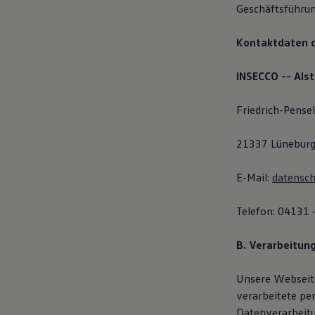
Geschäftsführun
Magazin
Lifestyle
Transport
Kontaktdaten 
Familie
Elektromobilität
Volkswagen R
INSECCO -- Als
Pannen- und Unfallhilfe
Volkswagen Kundenbetreuung
Friedrich-Pense
21337 Lünebur
E-Mail:
datensc
Telefon: 04131
B. Verarbeitun
Unsere Webseite
verarbeitete pe
Datenverarbeit