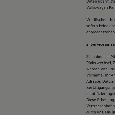
Daten übermitte
Volkswagen Part
Wir löschen Ihr
sofern keine an
entgegenstehen
2. Serviceanfra
Sie haben die Mö
Räderwechsel, Z
werden von uns
Vorname, Ihr An
Adresse, Datum 
Bestätigungsmai
Identifizierung
Diese Erhebung 
Vertragsanbahnu
durch uns. Die 