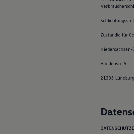
Hybridautos
Verbraucherschli
Marke und Erlebnis
Volkswagen R und R Experience
R-Modelle
Schlichtungsste
R Experience
Driving Experience
Zuständig für C
Volkswagen entdecken
Werkbesichtigung
Factory visit
Niedersachsen
Lifestyle Shop
T-Roc Kollektion
Golf Kollektion
Friedenstr. 6
ID. Kollektion
Volkswagen Kollektion
21335 Lünebur
R-Kollektion
GTI Kollektion
Fußball Drop
we drive football
#wedriveproud
Besitzer und Service
Datens
myVolkswagen
Software Updates
Service und Ersatzteile
Inspektion und HU/AU
DATENSCHUTZ
Reparaturen und Checks