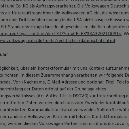
H und Co. KG als Auftragsverarbeiter. Die Volkswagen Deutsch
eits als Unterauftragnehmer die Volkswagen AG ein, die wiederum
 kann eine Drittlandübertragung in die USA nicht ausgeschlossen 
 EU-Standardvertragsklauseln abgeschlossen, die hier abgerufen
x.europa.eu/legal-content/de/TXT/?uri=CELEX%3A32021D0914
. W
ww.volkswagen.de/de/mehr/rechtliches/datenschutz.html
.
ular
öglichkeit, über ein Kontaktformular mit uns Kontakt aufzunehm
zu richten. In diesem Zusammenhang verarbeiten wir folgende D
Anrede, Vor-/Nachname, E-Mail-Adresse und optional: Titel, Tele
ermittlung der Daten erfolgt auf der Grundlage eines
ngsverhältnisses (Art. 6 Abs. 1 lit. b DSGVO) zur Unterbreitung 
übermittelten Daten werden durch uns zum Zweck der Kontaktau
n präferierten Kommunikationskanal verwendet. Sollten Sie wäh
inem anderen Volkswagen Partner mittels des Kontaktformulars
en, werden diesem Volkswagen Partner und nicht uns die zuvor