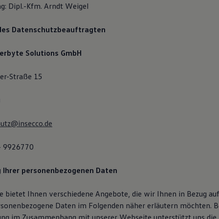
g: Dipl.-Kfm. Arndt Weigel
des Datenschutzbeauftragten
terbyte Solutions GmbH
ler-Straße 15
g
hutz@insecco.de
 - 9926770
g Ihrer personenbezogenen Daten
 bietet Ihnen verschiedene Angebote, die wir Ihnen in Bezug auf
rsonenbezogene Daten im Folgenden näher erläutern möchten. B
ung im Zusammenhang mit unserer Webseite unterstützt uns die