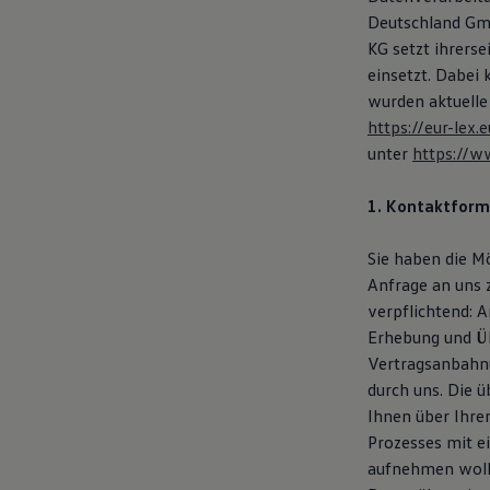
Deutschland Gmb
KG setzt ihrers
einsetzt. Dabei
wurden aktuelle
https://eur-le
unter
https://w
1. Kontaktform
Sie haben die M
Anfrage an uns 
verpflichtend: 
Erhebung und Üb
Vertragsanbahnu
durch uns. Die 
Ihnen über Ihre
Prozesses mit e
aufnehmen woll