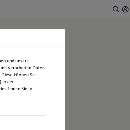
hen und unsere
 |
 und verarbeiten Daten
. Diese können Sie
es
 in der
es finden Sie in
s Meyer
en und
hrt sind.