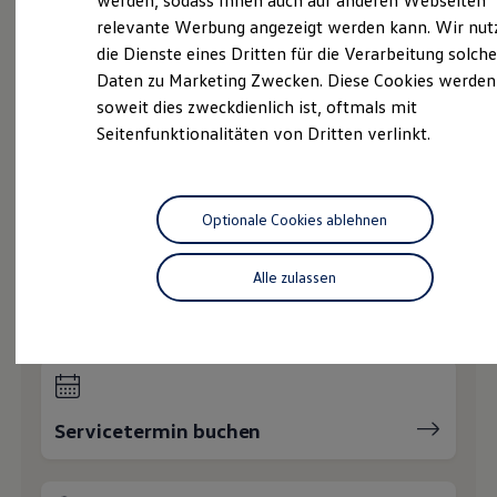
werden, sodass Ihnen auch auf anderen Webseiten
Gebrauchtwagen
Hybridautos
relevante Werbung angezeigt werden kann. Wir nut
Marke und Erlebnis
Service
die Dienste eines Dritten für die Verarbeitung solche
Volkswagen R und R Experience
R-Modelle
Daten zu Marketing Zwecken. Diese Cookies werden
Volkswagen Economy
R Experience
soweit dies zweckdienlich ist, oftmals mit
Driving Experience
Service
Seitenfunktionalitäten von Dritten verlinkt.
Volkswagen entdecken
Werkbesichtigung
Online-Fahrzeugbewertung
Factory visit
Lifestyle Shop
T-Roc Kollektion
Optionale Cookies ablehnen
Golf Kollektion
Wie können wir
ID. Kollektion
Volkswagen Kollektion
Alle zulassen
Ihnen weiterhelfen?
R-Kollektion
GTI Kollektion
Fußball Drop
we drive football
#wedriveproud
Besitzer und Service
myVolkswagen
Servicetermin buchen
Software Updates
Service und Ersatzteile
Inspektion und HU/AU
Reparaturen und Checks