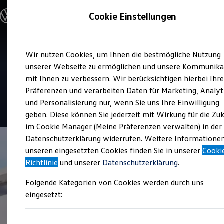
Modelle und Konfigurator
Cookie Einstellungen
Konfigurator
Modelle vergleichen
Konfiguration laden
Zum
Zum
Autosuche
Service
Wir nutzen Cookies, um Ihnen die bestmögliche Nutzung
Hauptinhalt
Footer
Elektroautos
Autohaus Minrath Kamp-
springen
springen
unserer Webseite zu ermöglichen und unsere Kommunika
ENERGY Sondermodelle
Nutzfahrzeuge
mit Ihnen zu verbessern. Wir berücksichtigen hierbei Ihr
Linfort
SUV und CUV
Präferenzen und verarbeiten Daten für Marketing, Analyt
Familienautos
und Personalisierung nur, wenn Sie uns Ihre Einwilligung
Kombis
4.8
|
127 Bewertungen
Kompaktwagen
geben. Diese können Sie jederzeit mit Wirkung für die Zu
Sportwagen
im Cookie Manager (Meine Präferenzen verwalten) in der
Schnell verfügbare Fahrzeuge
Angebote und Produkte
Datenschutzerklärung widerrufen. Weitere Informatione
Aktuelle Angebote
unseren eingesetzten Cookies finden Sie in unserer
Cooki
E-Auto-Förderung
Richtlinie
und unserer
Datenschutzerklärung
.
Volkswagen Marktplatz
Die ENERGY Sondermodelle
Folgende Kategorien von Cookies werden durch uns
Junge Gebrauchtwagen und Gebrauchtwagen
Volkswagen Zertifizierte Gebrauchtwagen
eingesetzt:
Elektromobilität bei Gebrauchtwagen
Zubehör- und Serviceangebote
Saisonangebote