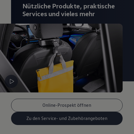
Nützliche Produkte, praktische
Magazin
Lifestyle
Services und vieles mehr
Transport
Familie
Elektromobilität
Volkswagen R
Pannen- und Unfallhilfe
Volkswagen Kundenbetreuung
Online-Prospekt öffnen
Zu den Service- und Zubehörangeboten