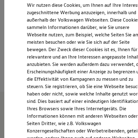
Montag
-
Freitag
08:00
-
17:00
Uhr
Elektrofahrzeugkonzepte
Wir nutzen diese Cookies, um Ihnen auf Ihre Intere
ID. EVERY1
Samstag
Geschlossen
zugeschnittene Werbung anzuzeigen, innerhalb und
Reichweite
Sonntag
Geschlossen
außerhalb der Volkswagen Webseiten. Diese Cookie
Reichweite der ID. Modelle
Reichweite im Winter
sammeln Informationen darüber, wie Sie unsere
Rekuperation
Webseite nutzen, zum Beispiel, welche Seiten Sie a
kontakt@minrath.de
Laden
meisten besuchen oder wie Sie sich auf der Seite
Laden unterwegs
Laden Zuhause
+49 2842 3380
bewegen. Der Zweck dieser Cookies ist es, Ihnen für
Ladestationen finden
relevantere und an Ihre Interessen angepasste Inhal
Ladezeitensimulator
anzubieten. Sie werden außerdem dazu verwendet, d
Batterie
Ansprechpartner
Sicherheit
Erscheinungshäufigkeit einer Anzeige zu begrenzen 
Garantie und Lebensdauer
die Effektivität von Kampagnen zu messen und zu
Nachhaltigkeit
steuern. Sie registrieren, ob Sie eine Webseite besuc
Technologie
Kosten und Kauf
haben oder nicht, sowie welche Inhalte genutzt wo
Verbrauchskosten
sind. Dies basiert auf einer eindeutigen Identifikatio
Kaufoptionen
Ihres Browsers sowie Ihres Internetgeräts. Die
E-Auto-Förderung
Unsere Leistungen
im
Software und Konnektivität
Informationen können mit anderen Webseiten oder
Die ID. Software 6
Überblick
Seiten Dritter, wie z.B. Volkswagen
ID. Software Versionen und Updates
Konzerngesellschaften oder Werbetreibenden, getei
Digitale Extras
Schnittstellen zu Ihrem ID.