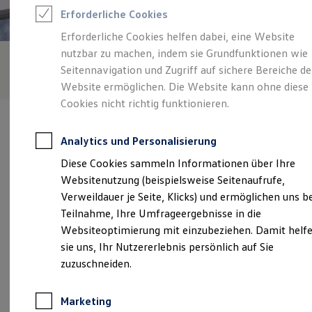
Reifenpakete
Erforderliche Cookies
Leasing
Leasing-Angebote
Erforderliche Cookies helfen dabei, eine Website
Gebrauchtwagen Leasing
nutzbar zu machen, indem sie Grundfunktionen wie
Junge Gebrauchtwagen-Leasing
Elektroauto Leasing
Seitennavigation und Zugriff auf sichere Bereiche de
Kleinwagen-Leasing
Website ermöglichen. Die Website kann ohne diese
Leasing ohne Anzahlung
Cookies nicht richtig funktionieren.
Finanzierung
Autokredit mit Schlussrate
Versicherungen und Garantien
Analytics und Personalisierung
Kfz-Versicherung
Restschuldversicherungen
Diese Cookies sammeln Informationen über Ihre
Garantien
Verantwortlich für die Inhalte auf dieser Seite ist die Autohaus
Websitenutzung (beispielsweise Seitenaufrufe,
Wartungsverträge
Minrath GmbH & Co. KG
(
Impressum & Rechtliches
)
Geschäftskunden
Verweildauer je Seite, Klicks) und ermöglichen uns b
Professional Class bei Volkswagen
Teilnahme, Ihre Umfrageergebnisse in die
Großkunden
Websiteoptimierung mit einzubeziehen. Damit helf
Behörden
Unsere 
Direktkunden
sie uns, Ihr Nutzererlebnis persönlich auf Sie
Sonderfahrzeuge
zuzuschneiden.
Anpfiff zum Gewinn
Elektromobilität
Prinzenstraße 67, 47475 Kamp-Lintfort
Elektroautos
Marketing
ID. Tutorials