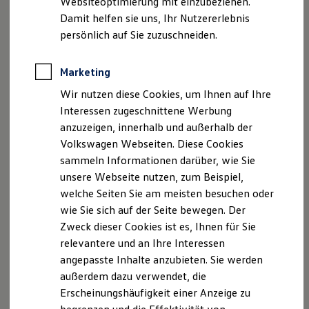
Websiteoptimierung mit einzubeziehen.
Elektrofahrzeugkonzepte
Damit helfen sie uns, Ihr Nutzererlebnis
ID. EVERY1
Telefon: 02841/145-0
Reichweite
persönlich auf Sie zuzuschneiden.
Reichweite der ID. Modelle
Fax: 02841/145-106
Reichweite im Winter
Rekuperation
Marketing
Laden
E-Mail:
kontakt@minrath.de
Wir nutzen diese Cookies, um Ihnen auf Ihre
Laden unterwegs
Laden Zuhause
Interessen zugeschnittene Werbung
Geschäftsführer: Thomas Borusiak
Ladestationen finden
anzuzeigen, innerhalb und außerhalb der
Ladezeitensimulator
Volkswagen Webseiten. Diese Cookies
Batterie
USt.-ID: DE 120311209
Sicherheit
sammeln Informationen darüber, wie Sie
Garantie und Lebensdauer
Handelsregister: HRA 1881
unsere Webseite nutzen, zum Beispiel,
Nachhaltigkeit
welche Seiten Sie am meisten besuchen oder
Technologie
Impressum der Autohaus Minrath GmbH & Co. KG
Kosten und Kauf
wie Sie sich auf der Seite bewegen. Der
Verbrauchskosten
Zweck dieser Cookies ist es, Ihnen für Sie
Kaufoptionen
Alle Rechte vorbehalten. Text, Bilder, Grafiken, Sound,
relevantere und an Ihre Interessen
E-Auto-Förderung
Animationen und Videos unterliegen dem Schutz des
Software und Konnektivität
angepasste Inhalte anzubieten. Sie werden
Die ID. Software 6
Urheberrechts und anderer Schutzgesetze.
außerdem dazu verwendet, die
ID. Software Versionen und Updates
Erscheinungshäufigkeit einer Anzeige zu
Digitale Extras
Der Inhalt dieser Websites darf nicht zu
Schnittstellen zu Ihrem ID.