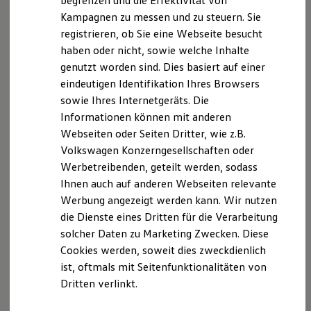
begrenzen und die Effektivität von
kommerziellen Zwecken kopiert, verbreitet oder
Hybridautos
Kampagnen zu messen und zu steuern. Sie
Marke und Erlebnis
Dritten zugänglich gemacht werden. Irrtümer und
registrieren, ob Sie eine Webseite besucht
Volkswagen R und R Experience
Änderungen vorbehalten. Wir haben auf unseren
R-Modelle
haben oder nicht, sowie welche Inhalte
Seiten Verknüpfungen zu anderen Seiten im Internet
R Experience
genutzt worden sind. Dies basiert auf einer
Driving Experience
angelegt. Auf sämtliche Links haben wir keinerlei
eindeutigen Identifikation Ihres Browsers
Volkswagen entdecken
Einfluss. Deshalb distanzieren wir uns hiermit
Werkbesichtigung
sowie Ihres Internetgeräts. Die
ausdrücklich von allen Inhalten der verknüpften
Factory visit
Informationen können mit anderen
Lifestyle Shop
Seiten. Diese Erklärung gilt für alle auf dieser Site
Webseiten oder Seiten Dritter, wie z.B.
T-Roc Kollektion
ausgebrachten Links und für alle Inhalte der Seiten, zu
Golf Kollektion
Volkswagen Konzerngesellschaften oder
denen ggf. Banner führen.
ID. Kollektion
Werbetreibenden, geteilt werden, sodass
Volkswagen Kollektion
Ihnen auch auf anderen Webseiten relevante
R-Kollektion
Firmendaten . Anbieterkennzeichnung
GTI Kollektion
Werbung angezeigt werden kann. Wir nutzen
Fußball Drop
die Dienste eines Dritten für die Verarbeitung
Transparenz und offene Kommunikation sind
we drive football
solcher Daten zu Marketing Zwecken. Diese
#wedriveproud
innerhalb und außerhalb der Autohaus Minrath
Besitzer und Service
Cookies werden, soweit dies zweckdienlich
Gruppe für uns selbstverständlich. Wichtige
myVolkswagen
ist, oftmals mit Seitenfunktionalitäten von
Informationen über die Autohaus Minrath Gruppe und
Software Updates
Dritten verlinkt.
Service und Ersatzteile
wie Sie einfach Kontakt aufnehmen können, finden
Inspektion und HU/AU
Sie hier.
Reparaturen und Checks