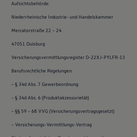
Aufsichtsbehörde:
Magazin
Lifestyle
Transport
Niederrheinische Industrie- und Handelskammer
Familie
Elektromobilität
Mercatorstraße 22 – 24
Volkswagen R
Pannen- und Unfallhilfe
47051 Duisburg
Volkswagen Kundenbetreuung
Versicherungsvermittlungsregister D-22XJ-PYLFR-13
Berufsrechtliche Regelungen:
– § 34d Abs. 7 Gewerbeordnung
– § 34d Abs. 6 (Produktakzessorietät)
– §§ 59 – 68 VVG (Versicherungsvertragsgesetzt)
– Versicherungs-Vermittlungs-Vertrag