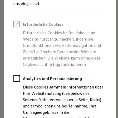
und Angeboten, die auf dieser Website
Reifenpakete
uns eingesetzt:
Leasing
speziell aufgeführt sind.
Leasing-Angebote
Gebrauchtwagen Leasing
Junge Gebrauchtwagen-Leasing
Erforderliche Cookies
Elektroauto Leasing
Kleinwagen-Leasing
Erforderliche Cookies helfen dabei, eine
Impressum
Leasing ohne Anzahlung
Website nutzbar zu machen, indem sie
Finanzierung
Autokredit mit Schlussrate
Grundfunktionen wie Seitennavigation und
Datenschutzerklärung
Versicherungen und Garantien
Zugriff auf sichere Bereiche der Website
Kfz-Versicherung
Nutzung von Terminbuchung Online
ermöglichen. Die Website kann ohne diese
Restschuldversicherungen
Garantien
Cookies nicht richtig funktionieren.
Wartungsverträge
Geschäftskunden
Impressum
Professional Class bei Volkswagen
Analytics und Personalisierung
Großkunden
Diese Cookies sammeln Informationen über
Behörden
Autohaus Minrath GmbH & Co. KG
Direktkunden
Ihre Websitenutzung (beispielsweise
Sonderfahrzeuge
Seitenaufrufe, Verweildauer je Seite, Klicks)
Anpfiff zum Gewinn
Rheinberger Straße 46 + 61
und ermöglichen uns bei Teilnahme, Ihre
Elektromobilität
Elektroautos
Umfrageergebnisse in die
47441 Moers
ID. Tutorials