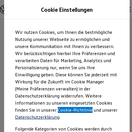
Modelle und Konfigurator
Cookie Einstellungen
Konfigurator
Modelle vergleichen
Konfiguration laden
Zum
Zum
Autosuche
Wir nutzen Cookies, um Ihnen die bestmögliche
Hauptinhalt
Footer
Elektroautos
springen
springen
Nutzung unserer Webseite zu ermöglichen und
ENERGY Sondermodelle
Nutzfahrzeuge
unsere Kommunikation mit Ihnen zu verbessern.
Autohaus Minrath
SUV und CUV
Wir berücksichtigen hierbei Ihre Präferenzen und
Familienautos
verarbeiten Daten für Marketing, Analytics und
Kombis
GmbH & Co. KG |
Kompaktwagen
Personalisierung nur, wenn Sie uns Ihre
Sportwagen
Einwilligung geben. Diese können Sie jederzeit mit
Impressum &
Schnell verfügbare Fahrzeuge
Angebote und Produkte
Wirkung für die Zukunft im Cookie Manager
Aktuelle Angebote
(Meine Präferenzen verwalten) in der
Rechtliches
E-Auto-Förderung
Datenschutzerklärung widerrufen. Weitere
Volkswagen Marktplatz
Informationen zu unseren eingesetzten Cookies
Die ENERGY Sondermodelle
Junge Gebrauchtwagen und Gebrauchtwagen
Hier finden Sie Informationen über uns
finden Sie in unserer
Cookie-Richtlinie
und unserer
Volkswagen Zertifizierte Gebrauchtwagen
Datenschutzerklärung
.
(Autohaus Minrath GmbH & Co. KG) als
Elektromobilität bei Gebrauchtwagen
Zubehör- und Serviceangebote
verantwortlichen Anbieter von Inhalten
Folgende Kategorien von Cookies werden durch
Saisonangebote