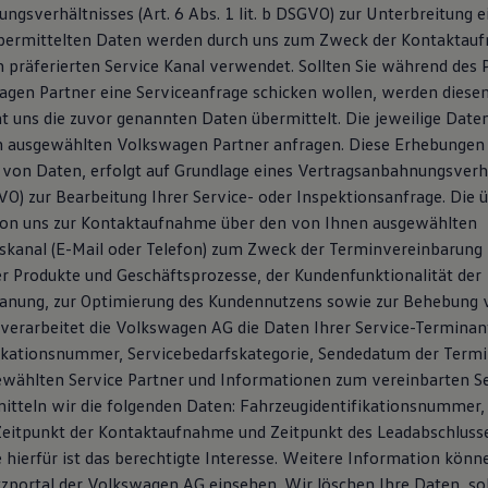
ngsverhältnisses (Art. 6 Abs. 1 lit. b DSGVO) zur Unterbreitung 
übermittelten Daten werden durch uns zum Zweck der Kontaktau
n präferierten Service Kanal verwendet. Sollten Sie während des
gen Partner eine Serviceanfrage schicken wollen, werden dies
ht uns die zuvor genannten Daten übermittelt. Die jeweilige Date
m ausgewählten Volkswagen Partner anfragen. Diese Erhebungen
von Daten, erfolgt auf Grundlage eines Vertragsanbahnungsverhäl
GVO) zur Bearbeitung Ihrer Service- oder Inspektionsanfrage. Die 
on uns zur Kontaktaufnahme über den von Ihnen ausgewählten
anal (E-Mail oder Telefon) zum Zweck der Terminvereinbarung 
r Produkte und Geschäftsprozesse, der Kundenfunktionalität der
anung, zur Optimierung des Kundennutzens sowie zur Behebung 
verarbeitet die Volkswagen AG die Daten Ihrer Service-Terminanfr
ikationsnummer, Servicebedarfskategorie, Sendedatum der Termi
wählten Service Partner und Informationen zum vereinbarten Se
mitteln wir die folgenden Daten: Fahrzeugidentifikationsnummer,
itpunkt der Kontaktaufnahme und Zeitpunkt des Leadabschlusse
hierfür ist das berechtigte Interesse. Weitere Information könne
portal der Volkswagen AG einsehen. Wir löschen Ihre Daten, sob