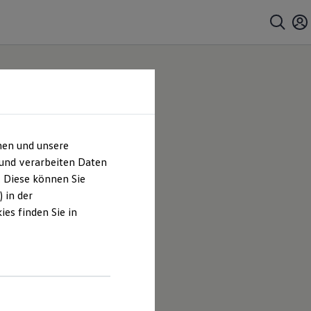
hen und unsere
 |
 und verarbeiten Daten
. Diese können Sie
es
 in der
es finden Sie in
s Moser
en und
hrt sind.