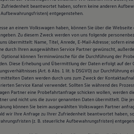
r Zufriedenheit beantwortet haben, sofern keine anderen Aufbew
he Aufbewahrungsfristen) entgegenstehen.
resse an einem Volkswagen haben, können Sie über die Webseit
 angeben. Zu diesem Zweck werden von uns folgende personenb
ns übermittelt: Name, Titel, Anrede, E-Mail-Adresse; sofern eine
e durch Ihren ausgewählten Service Partner gewünscht, außerd
 Optional können Terminwünsche für die Durchführung der Prob
en. Diese Erhebung und Übermittlung der Daten erfolgt auf der 
ngsverhältnisses (Art. 6 Abs. 1 lit. b DSGVO) zur Durchführung e
ermittelten Daten werden durch uns zum Zweck der Kontaktaufn
erierten Service Kanal verwendet. Sollten Sie während des Proze
gen Partner eine Probefahrtanfrage schicken wollen, werden d
ner und nicht uns die zuvor genannten Daten übermittelt. Die je
ärung können Sie beim ausgewählten Volkswagen Partner anfrag
ald wir Ihre Anfrage zu Ihrer Zufriedenheit beantwortet haben, s
hrungsfristen (z. B. steuerliche Aufbewahrungsfristen) entgegen