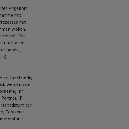
eines Angebots
fnahme mit
Prozesses mit
ehmen wollen,
rmittelt. Die
er anfragen.
tet haben,
ten)
ice, Ersatzteile,
weck werden von
orname, Ihr
Partner, IP-
ersanddatum der
en, Fahrzeug-
ometerstand.