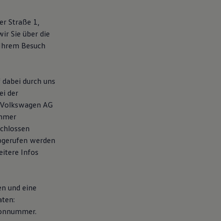
r Straße 1,
ir Sie über die
Ihrem Besuch
 dabei durch uns
ei der
e Volkswagen AG
ehmer
schlossen
abgerufen werden
itere Infos
en und eine
aten:
efonnummer.