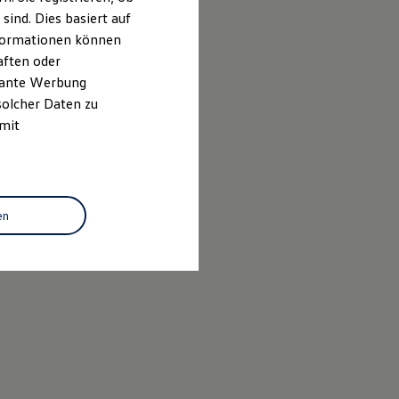
ind. Dies basiert auf
Informationen können
aften oder
evante Werbung
solcher Daten zu
 mit
en