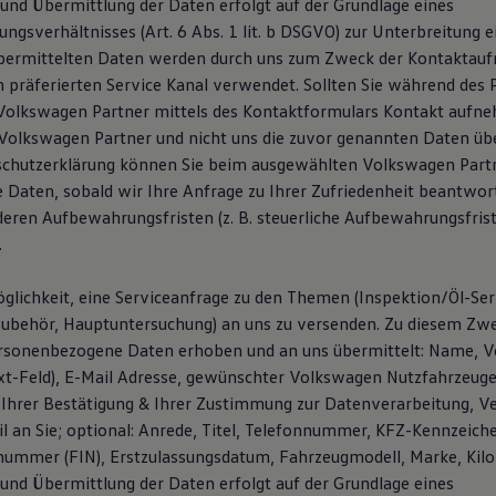
und Übermittlung der Daten erfolgt auf der Grundlage eines
ngsverhältnisses (Art. 6 Abs. 1 lit. b DSGVO) zur Unterbreitung 
übermittelten Daten werden durch uns zum Zweck der Kontaktau
n präferierten Service Kanal verwendet. Sollten Sie während des 
Volkswagen Partner mittels des Kontaktformulars Kontakt aufn
olkswagen Partner und nicht uns die zuvor genannten Daten übe
schutzerklärung können Sie beim ausgewählten Volkswagen Partn
e Daten, sobald wir Ihre Anfrage zu Ihrer Zufriedenheit beantwor
deren Aufbewahrungsfristen (z. B. steuerliche Aufbewahrungsfris
.
glichkeit, eine Serviceanfrage zu den Themen (Inspektion/Öl-Serv
Zubehör, Hauptuntersuchung) an uns zu versenden. Zu diesem Z
rsonenbezogene Daten erhoben und an uns übermittelt: Name, V
ext-Feld), E-Mail Adresse, gewünschter Volkswagen Nutzfahrzeuge 
Ihrer Bestätigung & Ihrer Zustimmung zur Datenverarbeitung, V
l an Sie; optional: Anrede, Titel, Telefonnummer, KFZ-Kennzeich
snummer (FIN), Erstzulassungsdatum, Fahrzeugmodell, Marke, Kil
und Übermittlung der Daten erfolgt auf der Grundlage eines