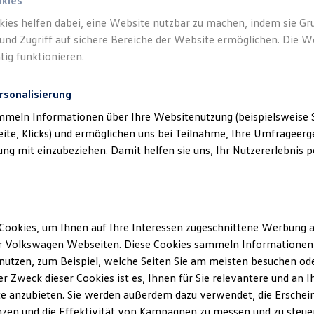
okies
kies helfen dabei, eine Website nutzbar zu machen, indem sie G
und Zugriff auf sichere Bereiche der Website ermöglichen. Die W
tig funktionieren.
rsonalisierung
klärung
mmeln Informationen über Ihre Websitenutzung (beispielsweise S
eite, Klicks) und ermöglichen uns bei Teilnahme, Ihre Umfrageerge
g mit einzubeziehen. Damit helfen sie uns, Ihr Nutzererlebnis pe
ssum
r GmbH
Cookies, um Ihnen auf Ihre Interessen zugeschnittene Werbung a
aße 1
r Volkswagen Webseiten. Diese Cookies sammeln Informationen 
f
utzen, zum Beispiel, welche Seiten Sie am meisten besuchen oder
r Zweck dieser Cookies ist es, Ihnen für Sie relevantere und an I
01-0
e anzubieten. Sie werden außerdem dazu verwendet, die Erschein
01-20
zen und die Effektivität von Kampagnen zu messen und zu steuern