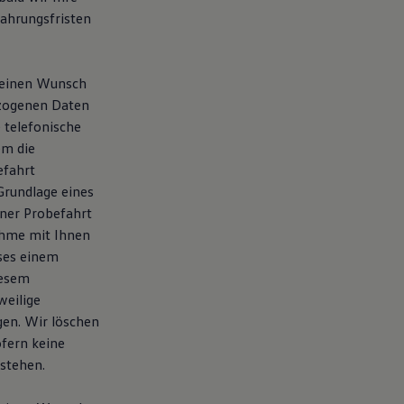
ahrungsfristen
e einen Wunsch
ezogenen Daten
 telefonische
em die
efahrt
Grundlage eines
iner Probefahrt
ahme mit Ihnen
sses einem
iesem
weilige
en. Wir löschen
ofern keine
stehen.