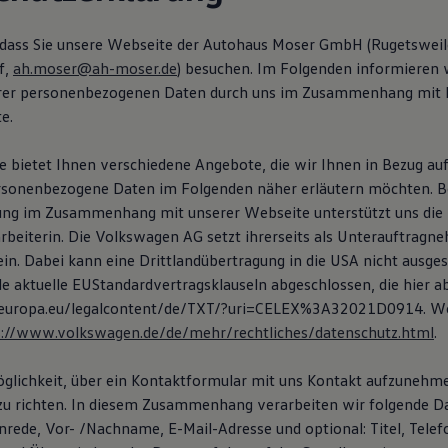
 dass Sie unsere Webseite der Autohaus Moser GmbH (Rugetsweile
f,
ah.moser@ah-moser.de
) besuchen. Im Folgenden informieren w
hrer personenbezogenen Daten durch uns im Zusammenhang mit 
e.
 bietet Ihnen verschiedene Angebote, die wir Ihnen in Bezug auf
rsonenbezogene Daten im Folgenden näher erläutern möchten. B
ung im Zusammenhang mit unserer Webseite unterstützt uns di
arbeiterin. Die Volkswagen AG setzt ihrerseits als Unterauftragn
ein. Dabei kann eine Drittlandübertragung in die USA nicht ausge
e aktuelle EUStandardvertragsklauseln abgeschlossen, die hier 
x.europa.eu/legalcontent/de/TXT/?uri=CELEX%3A32021D0914. We
s://www.volkswagen.de/de/mehr/rechtliches/datenschutz.html
.
öglichkeit, über ein Kontaktformular mit uns Kontakt aufzunehm
zu richten. In diesem Zusammenhang verarbeiten wir folgende D
Anrede, Vor- /Nachname, E-Mail-Adresse und optional: Titel, Tel