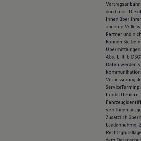
Vertragsanbahnu
Magazin
Lifestyle
durch uns. Die 
Transport
Ihnen über Ihre
Familie
anderen Volkswa
Elektromobilität
Volkswagen R
Partner und nic
Pannen- und Unfallhilfe
können Sie bei
Volkswagen Kundenbetreuung
Übermittlungen 
Abs. 1 lit. b DS
Daten werden v
Kommunikationsk
Verbesserung de
ServiceTerminpl
Produktfehlern, 
Fahrzeugidentif
von Ihnen ausge
Zusätzlich über
Leadannahme, Ze
Rechtsgrundlage 
dem Datenschutz