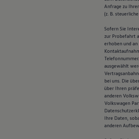
Anfrage zu Ihre
(z. B. steuerlic
Sofern Sie Inte
zur Probefahrt
erhoben und an u
Kontaktaufnahm
Telefonnummer.
ausgewählt werd
Vertragsanbahnu
bei uns. Die üb
über Ihren präf
anderen Volkswa
Volkswagen Part
Datenschutzerkl
Ihre Daten, sob
anderen Aufbewa