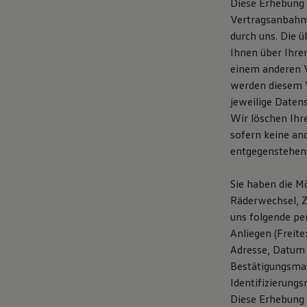
Diese Erhebung 
Motorenöl und Flüssigkeiten
Vertragsanbahnu
Räder und Reifen
Pannen- und Unfallhilfe
durch uns. Die 
Economy Service
Ihnen über Ihre
Volkswagen Teile
einem anderen 
Zubehör
Modellspezifisches Zubehör
werden diesem V
Schutz und Pflege
jeweilige Daten
Transport
Wir löschen Ihr
Entertainment und Elektronik
Individualisieren
sofern keine an
Wallbox und Ladekabel
entgegenstehen
Digitale Extras
Dienste für Ihr Modell finden
Volkswagen Apps, Login und Shop
Sie haben die Mö
Handy und Fahrzeug verbinden
Räderwechsel, 
Updates für Software, Karten und Radio
uns folgende pe
Über Ihr Auto
Vorgängermodelle
Anliegen (Freit
Kundeninformationen
Adresse, Datum 
Volkswagen Kundenbetreuung
Bestätigungsmai
Warn- und Kontrollleuchten
Assistenzsysteme
Identifizierung
Digitale Betriebsanleitung
Diese Erhebung 
Live Beratung