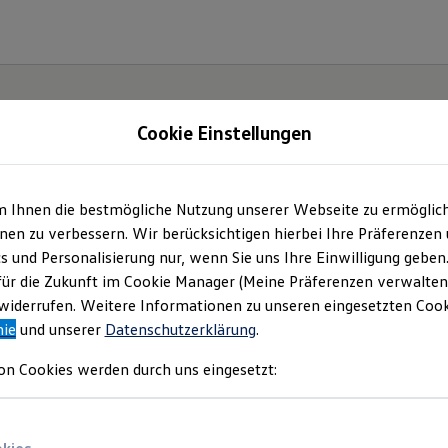
Cookie Einstellungen
m Ihnen die bestmögliche Nutzung unserer Webseite zu ermöglic
utohaus Moser GmbH
en zu verbessern. Wir berücksichtigen hierbei Ihre Präferenzen
cs und Personalisierung nur, wenn Sie uns Ihre Einwilligung geben
mpressum & Rechtlich
für die Zukunft im Cookie Manager (Meine Präferenzen verwalten)
iderrufen. Weitere Informationen zu unseren eingesetzten Cooki
nie
und unserer
Datenschutzerklärung
.
inden Sie Informationen über uns (Autohau
on Cookies werden durch uns eingesetzt:
 als verantwortlichen Anbieter von Inhalt
n, die auf dieser Website speziell aufgefü