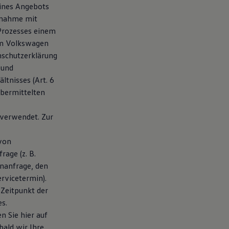
eines Angebots
fnahme mit
 Prozesses einem
em Volkswagen
nschutzerklärung
 und
tnisses (Art. 6
übermittelten
verwendet. Zur
von
age (z. B.
nanfrage, den
rvicetermin).
 Zeitpunkt der
s.
n Sie hier auf
ald wir Ihre