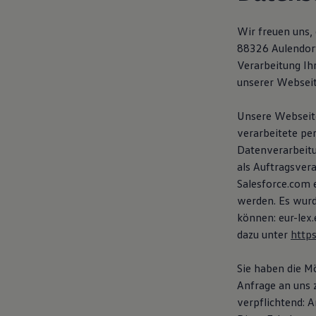
Hybridautos
Marke und Erlebnis
Wir freuen uns,
Volkswagen R und R Experience
R-Modelle
88326 Aulendor
R Experience
Verarbeitung I
Driving Experience
unserer Webseit
Volkswagen entdecken
Werkbesichtigung
Factory visit
Unsere Webseite
Lifestyle Shop
verarbeitete pe
T-Roc Kollektion
Golf Kollektion
Datenverarbeit
ID. Kollektion
als Auftragsver
Volkswagen Kollektion
Salesforce.com 
R-Kollektion
GTI Kollektion
werden. Es wurd
Fußball Drop
können: eur-le
we drive football
dazu unter
http
#wedriveproud
Besitzer und Service
myVolkswagen
Sie haben die M
Software Updates
Anfrage an uns 
Service und Ersatzteile
Inspektion und HU/AU
verpflichtend: 
Reparaturen und Checks