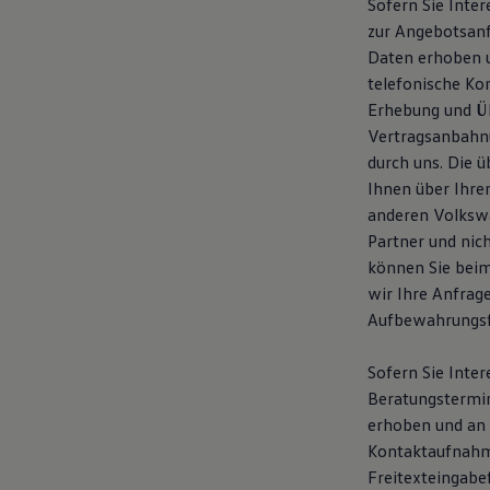
Sofern Sie Inte
zur Angebotsan
Daten erhoben u
telefonische K
Erhebung und Üb
Vertragsanbahnu
durch uns. Die 
Ihnen über Ihre
anderen Volksw
Partner und nic
können Sie beim
wir Ihre Anfrag
Aufbewahrungsfr
Sofern Sie Inte
Beratungstermi
erhoben und an u
Kontaktaufnahm
Freitexteingabe