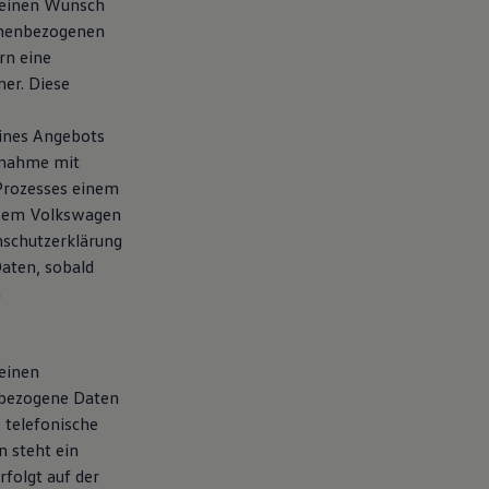
e einen Wunsch
onenbezogenen
rn eine
er. Diese
eines Angebots
fnahme mit
 Prozesses einem
esem Volkswagen
nschutzerklärung
aten, sobald
n
einen
nbezogene Daten
 telefonische
 steht ein
folgt auf der