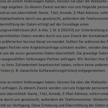
resse an einem Volkswagen haben, können Sie über die Webseit
frage angeben. Zu diesem Zweck werden von uns folgende pers
nd an uns übermittelt: Name, Titel, Anrede, E-Mail-Adresse; sofe
ontaktaufnahme durch uns gewünscht, außerdem die Telefonnumm
ermittlung der Daten erfolgt auf der Grundlage eines
ngsverhältnisses (Art. 6 Abs. 1 lit. b DSGVO) zur Unterbreitung 
übermittelten Daten werden durch uns zum Zweck der Kontaktau
n präferierten Service Kanal verwendet. Sollten Sie während des
agen Partner eine Angebotsanfrage schicken wollen, werden di
ht uns die zuvor genannten Daten übermittelt. Die jeweilige Date
 ausgewählten Volkswagen Partner anfragen. Wir löschen Ihre D
e zu Ihrer Zufriedenheit beantwortet haben, sofern keine andere
isten (z. B. steuerliche Aufbewahrungsfristen) entgegenstehen.
resse an einem Volkswagen haben, können Sie über die Webseite 
n anfragen. Zu diesem Zweck werden von uns folgende persone
ns übermittelt: Name, Titel, Anrede, E-Mail-Adresse; sofern eine
e durch uns gewünscht, außerdem die Telefonnummer. Weiterhin
feld zur Verfügung. Diese Erhebung und Übermittlung der Daten er