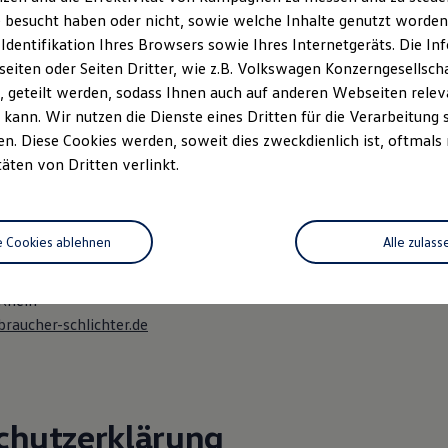
 besucht haben oder nicht, sowie welche Inhalte genutzt worden s
ellschaftsform:
 Identifikation Ihres Browsers sowie Ihres Internetgeräts. Die 
: HRB 721 488
iten oder Seiten Dritter, wie z.B. Volkswagen Konzerngesellsch
56635133
 geteilt werden, sodass Ihnen auch auf anderen Webseiten rel
kann. Wir nutzen die Dienste eines Dritten für die Verarbeitung 
ntwortlicher gemäß § 10 Absatz 3 MDStV: Philipp Moser
. Diese Cookies werden, soweit dies zweckdienlich ist, oftmals
täten von Dritten verlinkt.
 36 Verbraucherstreitbeilegungsgesetz (VSBG)
ilnahme an einem Streitbeilegungsverfahren bei folgender
chtungsstelle bereit:
e Cookies ablehnen
Alle zulass
raucherschlichtungsstelle des Zentrums für Schlichtung e.V.
aße 8
Rhein
raucher-schlichter.de
chutzerklärung