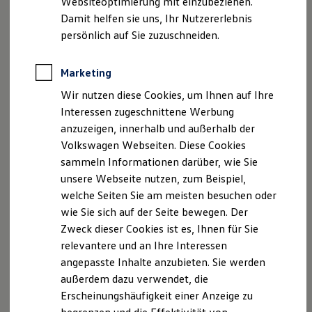
Websiteoptimierung mit einzubeziehen.
Elektrofahrzeugkonzepte
Damit helfen sie uns, Ihr Nutzererlebnis
ID. EVERY1
E-Mail:
info@vw-hagen.de
Reichweite
persönlich auf Sie zuzuschneiden.
Reichweite der ID. Modelle
Umsatzsteueridentifikationsnummer: DE 125133069
Reichweite im Winter
Rekuperation
Marketing
Registergericht + Handelsregister: Amtsgericht Hagen
Laden
Wir nutzen diese Cookies, um Ihnen auf Ihre
Laden unterwegs
HRB 614
Laden Zuhause
Interessen zugeschnittene Werbung
Ladestationen finden
anzuzeigen, innerhalb und außerhalb der
Ladezeitensimulator
Volkswagen Webseiten. Diese Cookies
Batterie
Datenschutzerklärung
Sicherheit
sammeln Informationen darüber, wie Sie
Garantie und Lebensdauer
unsere Webseite nutzen, zum Beispiel,
Nachhaltigkeit
A. Verantwortlicher
welche Seiten Sie am meisten besuchen oder
Technologie
Kosten und Kauf
wie Sie sich auf der Seite bewegen. Der
Verbrauchskosten
Wir freuen uns, dass Sie unsere Webseite der
Zweck dieser Cookies ist es, Ihnen für Sie
Kaufoptionen
Autohaus Müller GmbH,Konrad-Adenauer-Ring
relevantere und an Ihre Interessen
E-Auto-Förderung
24,58135 Hagen,
info@vw-hagen.de
besuchen. Im
Software und Konnektivität
angepasste Inhalte anzubieten. Sie werden
Die ID. Software 6
Folgenden informieren wir Sie über die Verarbeitung
außerdem dazu verwendet, die
ID. Software Versionen und Updates
Ihrer personenbezogenen Daten durch uns im
Erscheinungshäufigkeit einer Anzeige zu
Digitale Extras
Zusammenhang mit Ihrem Besuch unserer Webseite.
Schnittstellen zu Ihrem ID.