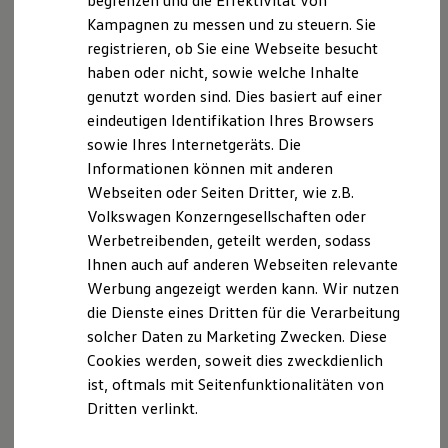
begrenzen und die Effektivität von
Hybridautos
Kampagnen zu messen und zu steuern. Sie
Marke und Erlebnis
B. Verarbeitung Ihrer personenbezogenen Daten
registrieren, ob Sie eine Webseite besucht
Volkswagen R und R Experience
R-Modelle
haben oder nicht, sowie welche Inhalte
Unsere Webseite bietet Ihnen verschiedene
R Experience
genutzt worden sind. Dies basiert auf einer
Driving Experience
Angebote, die wir Ihnen in Bezug auf dabei durch uns
eindeutigen Identifikation Ihres Browsers
Volkswagen entdecken
verarbeitete personenbezogene Daten im Folgenden
Werkbesichtigung
sowie Ihres Internetgeräts. Die
näher erläutern möchten. Bei der Datenverarbeitung
Factory visit
Informationen können mit anderen
Lifestyle Shop
im Zusammenhang mit unserer Webseite unterstützt
Webseiten oder Seiten Dritter, wie z.B.
T-Roc Kollektion
uns die Volkswagen Deutschland GmbH und Co. KG als
Golf Kollektion
Volkswagen Konzerngesellschaften oder
Auftragsverarbeiter. Die Volkswagen Deutschland
ID. Kollektion
Werbetreibenden, geteilt werden, sodass
Volkswagen Kollektion
GmbH & Co. KG setzt ihrerseits als
Ihnen auch auf anderen Webseiten relevante
R-Kollektion
Unterauftragnehmer die Volkswagen AG ein, die
GTI Kollektion
Werbung angezeigt werden kann. Wir nutzen
wiederum Salesforce.com einsetzt. Dabei kann eine
Fußball Drop
die Dienste eines Dritten für die Verarbeitung
we drive football
Drittlandübertragung in die USA nicht ausgeschlossen
solcher Daten zu Marketing Zwecken. Diese
#wedriveproud
werden. Es wurden aktuelle EU-
Besitzer und Service
Cookies werden, soweit dies zweckdienlich
Standardvertragsklauseln abgeschlossen, die hier
myVolkswagen
ist, oftmals mit Seitenfunktionalitäten von
Software Updates
abgerufen werden können:
Dritten verlinkt.
Service und Ersatzteile
https://eur-lex.europa.eu/legal-content/de/TXT/?
Inspektion und HU/AU
uri=CELEX%3A32021D0914
Reparaturen und Checks