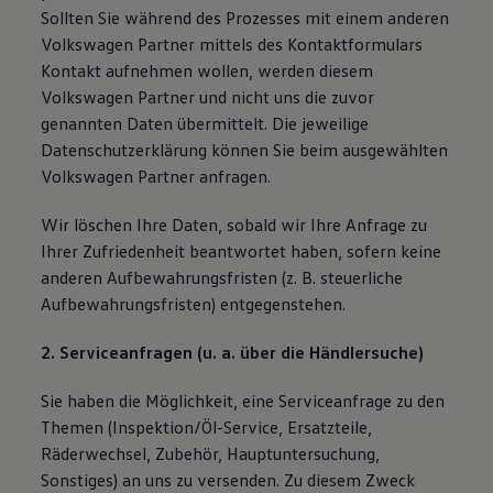
Sollten Sie während des Prozesses mit einem anderen
Magazin
Lifestyle
Volkswagen Partner mittels des Kontaktformulars
Transport
Kontakt aufnehmen wollen, werden diesem
Familie
Volkswagen Partner und nicht uns die zuvor
Elektromobilität
Volkswagen R
genannten Daten übermittelt. Die jeweilige
Pannen- und Unfallhilfe
Datenschutzerklärung können Sie beim ausgewählten
Volkswagen Kundenbetreuung
Volkswagen Partner anfragen.
Wir löschen Ihre Daten, sobald wir Ihre Anfrage zu
Ihrer Zufriedenheit beantwortet haben, sofern keine
anderen Aufbewahrungsfristen (z. B. steuerliche
Aufbewahrungsfristen) entgegenstehen.
2. Serviceanfragen (u. a. über die Händlersuche)
Sie haben die Möglichkeit, eine Serviceanfrage zu den
Themen (Inspektion/Öl-Service, Ersatzteile,
Räderwechsel, Zubehör, Hauptuntersuchung,
Sonstiges) an uns zu versenden. Zu diesem Zweck