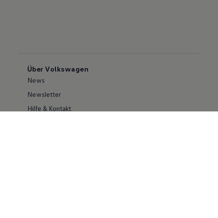
Über Volkswagen
News
Newsletter
Hilfe & Kontakt
Karriere
Händlersuche
Geschäftskunden
Information zur Barrierefreiheit
Ersthelfer/ first responder
Konzern
Volkswagen Konzern
Investor Relations