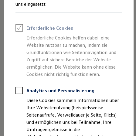
Reifenpakete
uns eingesetzt:
Leasing
Leasing-Angebote
Gebrauchtwagen Leasing
Junge Gebrauchtwagen-Leasing
Impressum
Erforderliche Cookies
Elektroauto Leasing
Kleinwagen-Leasing
Erforderliche Cookies helfen dabei, eine
Datenschutzerklärung
Leasing ohne Anzahlung
Website nutzbar zu machen, indem sie
Finanzierung
Autokredit mit Schlussrate
Grundfunktionen wie Seitennavigation und
Versicherungen und Garantien
Zugriff auf sichere Bereiche der Website
Impressum
Kfz-Versicherung
ermöglichen. Die Website kann ohne diese
Restschuldversicherungen
Garantien
Cookies nicht richtig funktionieren.
Brigitte Krautwurst, Stephan Krautwurst
Wartungsverträge
Geschäftskunden
Professional Class bei Volkswagen
Analytics und Personalisierung
Konrad-Adenauer-Ring 24
Großkunden
Diese Cookies sammeln Informationen über
Behörden
58135 Hagen
Direktkunden
Ihre Websitenutzung (beispielsweise
Sonderfahrzeuge
Seitenaufrufe, Verweildauer je Seite, Klicks)
Anpfiff zum Gewinn
Telefon: 02331/48130
und ermöglichen uns bei Teilnahme, Ihre
Elektromobilität
Elektroautos
Umfrageergebnisse in die
Fax: 02331 / 481321
ID. Tutorials