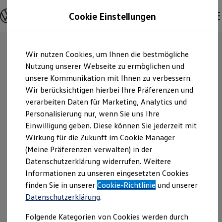
Modelle und Konfigurator
Cookie Einstellungen
Konfigurator
Modelle vergleichen
Konfiguration laden
Zum
Zum
Autosuche
Wir nutzen Cookies, um Ihnen die bestmögliche
Hauptinhalt
Footer
Elektroautos
springen
springen
Nutzung unserer Webseite zu ermöglichen und
ENERGY Sondermodelle
Nutzfahrzeuge
unsere Kommunikation mit Ihnen zu verbessern.
Autohaus Müller
SUV und CUV
Wir berücksichtigen hierbei Ihre Präferenzen und
Familienautos
verarbeiten Daten für Marketing, Analytics und
Kombis
GmbH | Impressum
Kompaktwagen
Personalisierung nur, wenn Sie uns Ihre
Sportwagen
Einwilligung geben. Diese können Sie jederzeit mit
& Rechtliches
Schnell verfügbare Fahrzeuge
Angebote und Produkte
Wirkung für die Zukunft im Cookie Manager
Aktuelle Angebote
(Meine Präferenzen verwalten) in der
E-Auto-Förderung
Hier finden Sie Informationen über uns
Datenschutzerklärung widerrufen. Weitere
Volkswagen Marktplatz
Informationen zu unseren eingesetzten Cookies
Die ENERGY Sondermodelle
(Autohaus Müller GmbH) als
Junge Gebrauchtwagen und Gebrauchtwagen
finden Sie in unserer
Cookie-Richtlinie
und unserer
verantwortlichen Anbieter von Inhalten
Volkswagen Zertifizierte Gebrauchtwagen
Datenschutzerklärung
.
und Angeboten, die auf dieser Website
Elektromobilität bei Gebrauchtwagen
Zubehör- und Serviceangebote
speziell aufgeführt sind.
Folgende Kategorien von Cookies werden durch
Saisonangebote