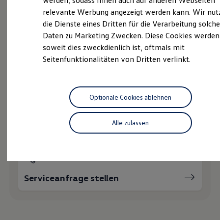
werden, sodass Ihnen auch auf anderen Webseiten
Hybridautos
Ihnen weiterhelfen?
relevante Werbung angezeigt werden kann. Wir nut
Marke und Erlebnis
die Dienste eines Dritten für die Verarbeitung solche
Volkswagen R und R Experience
R-Modelle
Daten zu Marketing Zwecken. Diese Cookies werden
R Experience
soweit dies zweckdienlich ist, oftmals mit
Driving Experience
Seitenfunktionalitäten von Dritten verlinkt.
Volkswagen entdecken
Werkbesichtigung
Probefahrt vereinbaren
Factory visit
Lifestyle Shop
T-Roc Kollektion
Optionale Cookies ablehnen
Golf Kollektion
ID. Kollektion
Volkswagen Kollektion
Fahrzeugangebot anfordern
Alle zulassen
R-Kollektion
GTI Kollektion
Fußball Drop
we drive football
#wedriveproud
Besitzer und Service
Serviceanfrage stellen
myVolkswagen
Software Updates
Service und Ersatzteile
Inspektion und HU/AU
Reparaturen und Checks