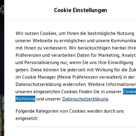
Modelle und Konfigurator
Cookie Einstellungen
Konfigurator
Modelle vergleichen
Konfiguration laden
Zum
Zum
Autosuche
Verkauf und Service
Wir nutzen Cookies, um Ihnen die bestmögliche Nutzung
Hauptinhalt
Footer
Elektroautos
Autohaus Müller Schmidt +
springen
springen
unserer Webseite zu ermöglichen und unsere Kommunika
ENERGY Sondermodelle
Nutzfahrzeuge
mit Ihnen zu verbessern. Wir berücksichtigen hierbei Ihr
Koch
SUV und CUV
Präferenzen und verarbeiten Daten für Marketing, Analyt
Familienautos
und Personalisierung nur, wenn Sie uns Ihre Einwilligung
Kombis
Top Kundenzufriedenheit Verkauf 2026
Kompaktwagen
geben. Diese können Sie jederzeit mit Wirkung für die Zu
Sportwagen
im Cookie Manager (Meine Präferenzen verwalten) in der
Schnell verfügbare Fahrzeuge
4.6
|
170 Bewertungen
Angebote und Produkte
Datenschutzerklärung widerrufen. Weitere Informatione
Aktuelle Angebote
unseren eingesetzten Cookies finden Sie in unserer
Cooki
E-Auto-Förderung
Richtlinie
und unserer
Datenschutzerklärung
.
Volkswagen Marktplatz
Die ENERGY Sondermodelle
Folgende Kategorien von Cookies werden durch uns
Junge Gebrauchtwagen und Gebrauchtwagen
Volkswagen Zertifizierte Gebrauchtwagen
eingesetzt:
Elektromobilität bei Gebrauchtwagen
Zubehör- und Serviceangebote
Saisonangebote