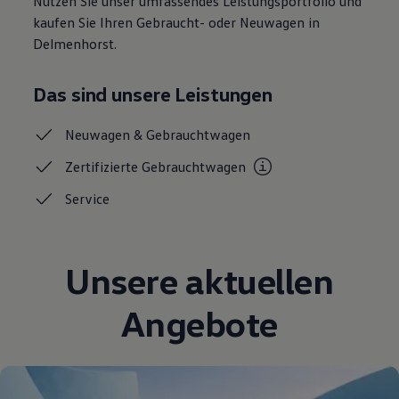
Nutzen Sie unser umfassendes Leistungsportfolio und
Magazin
kaufen Sie Ihren Gebraucht- oder Neuwagen in
Lifestyle
Delmenhorst.
Transport
Familie
Elektromobilität
Das sind unsere Leistungen
Volkswagen R
Pannen- und Unfallhilfe
Volkswagen Kundenbetreuung
Neuwagen &
Gebrauchtwagen
Zertifizierte
Gebrauchtwagen
Service
Unsere aktuellen
Angebote