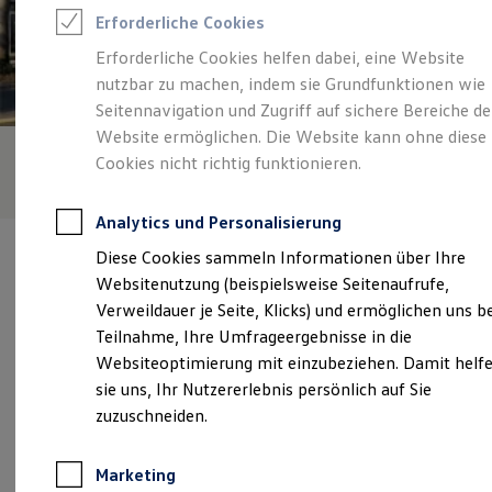
Reifenpakete
Erforderliche Cookies
Leasing
Leasing-Angebote
Erforderliche Cookies helfen dabei, eine Website
Gebrauchtwagen Leasing
nutzbar zu machen, indem sie Grundfunktionen wie
Junge Gebrauchtwagen-Leasing
Elektroauto Leasing
Seitennavigation und Zugriff auf sichere Bereiche de
Kleinwagen-Leasing
Website ermöglichen. Die Website kann ohne diese
Leasing ohne Anzahlung
Cookies nicht richtig funktionieren.
Finanzierung
Autokredit mit Schlussrate
Versicherungen und Garantien
Analytics und Personalisierung
Kfz-Versicherung
Restschuldversicherungen
Diese Cookies sammeln Informationen über Ihre
Garantien
Websitenutzung (beispielsweise Seitenaufrufe,
Wartungsverträge
Geschäftskunden
Verweildauer je Seite, Klicks) und ermöglichen uns b
Professional Class bei Volkswagen
Verantwortlich für die Inhalte auf dieser Seite ist die Autohaus
Teilnahme, Ihre Umfrageergebnisse in die
Großkunden
Müller Schmidt + Koch GmbH
(
Impressum & Rechtliches
)
Websiteoptimierung mit einzubeziehen. Damit helf
Behörden
Direktkunden
sie uns, Ihr Nutzererlebnis persönlich auf Sie
Sonderfahrzeuge
zuzuschneiden.
Anpfiff zum Gewinn
Unsere 
Elektromobilität
Elektroautos
Marketing
ID. Tutorials