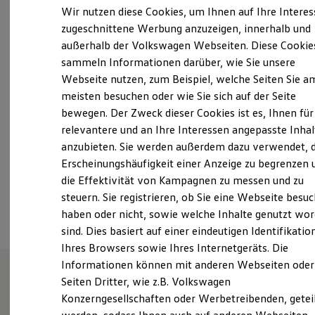
Elektrofahrzeugkonzepte
Wir nutzen diese Cookies, um Ihnen auf Ihre Intere
Syker Straße 49 - 53, 27751 Delmenhorst
ID. EVERY1
zugeschnittene Werbung anzuzeigen, innerhalb und
Reichweite
Montag
-
Freitag
07:00
-
18:00
Uhr
außerhalb der Volkswagen Webseiten. Diese Cookie
Reichweite der ID. Modelle
Reichweite im Winter
sammeln Informationen darüber, wie Sie unsere
Samstag
09:00
-
13:00
Uhr
Rekuperation
Webseite nutzen, zum Beispiel, welche Seiten Sie a
Laden
Sonntag
Geschlossen
meisten besuchen oder wie Sie sich auf der Seite
Laden unterwegs
Laden Zuhause
bewegen. Der Zweck dieser Cookies ist es, Ihnen für
del@schmidt-und-koch.de
Ladestationen finden
relevantere und an Ihre Interessen angepasste Inhal
Ladezeitensimulator
anzubieten. Sie werden außerdem dazu verwendet, d
Batterie
+49 4221 973050
Sicherheit
Erscheinungshäufigkeit einer Anzeige zu begrenzen 
Garantie und Lebensdauer
die Effektivität von Kampagnen zu messen und zu
Nachhaltigkeit
Ansprechpartner
steuern. Sie registrieren, ob Sie eine Webseite besuc
Technologie
Kosten und Kauf
haben oder nicht, sowie welche Inhalte genutzt wo
Verbrauchskosten
sind. Dies basiert auf einer eindeutigen Identifikatio
Kaufoptionen
Ihres Browsers sowie Ihres Internetgeräts. Die
E-Auto-Förderung
Software und Konnektivität
Informationen können mit anderen Webseiten oder
Die ID. Software 6
Seiten Dritter, wie z.B. Volkswagen
ID. Software Versionen und Updates
Wie können wir
Konzerngesellschaften oder Werbetreibenden, getei
Digitale Extras
Schnittstellen zu Ihrem ID.