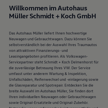
Motorenöl und Flüssigkeiten
Willkommen im Autohaus
Räder und Reifen
Pannen- und Unfallhilfe
Müller Schmidt + Koch GmbH
Economy Service
Volkswagen Teile
Zubehör
Modellspezifisches Zubehör
Das Autohaus Müller liefert Ihnen hochwertige
Schutz und Pflege
Transport
Neuwagen und Gebrauchtwagen. Dazu können Sie
Entertainment und Elektronik
selbstverständlich bei der Auswahl Ihres Traumautos
Individualisieren
von attraktiven Finanzierungs- und
Wallbox und Ladekabel
Digitale Extras
Leasingangeboten profitieren. Als Volkswagen-
Dienste für Ihr Modell finden
Servicepartner steht Schmidt + Koch Delmenhorst für
Volkswagen Apps, Login und Shop
die zuverlässige Betreuung Ihres VW. Der Service
Handy und Fahrzeug verbinden
Updates für Software, Karten und Radio
umfasst unter anderem Wartung & Inspektion,
Über Ihr Auto
Unfallschäden, Reifenwechsel und -einlagerung sowie
Vorgängermodelle
die Glasreparatur und Spotrepair. Entdecken Sie die
Kundeninformationen
Volkswagen Kundenbetreuung
breite Auswahl im Autohaus Müller, Sie finden dort
Warn- und Kontrollleuchten
Ihren individuellen Neuwagen oder Gebrauchtwagen
Assistenzsysteme
sowie Original-Ersatzteile und Original-Zubehör.
Digitale Betriebsanleitung
Live Beratung