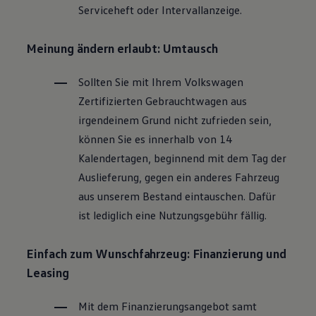
Serviceheft oder Intervallanzeige.
Magazin
Lifestyle
Transport
Meinung ändern erlaubt: Umtausch
Familie
Elektromobilität
Volkswagen R
Sollten Sie mit Ihrem
Volkswagen
Pannen- und Unfallhilfe
Zertifizierten
Gebrauchtwagen
aus
Volkswagen Kundenbetreuung
irgendeinem Grund nicht zufrieden sein,
können Sie es innerhalb von 14
Kalendertagen, beginnend mit dem Tag der
Auslieferung, gegen ein anderes Fahrzeug
aus unserem Bestand eintauschen. Dafür
ist lediglich eine Nutzungsgebühr fällig.
Einfach zum Wunschfahrzeug: Finanzierung und
Leasing
Mit dem Finanzierungsangebot samt