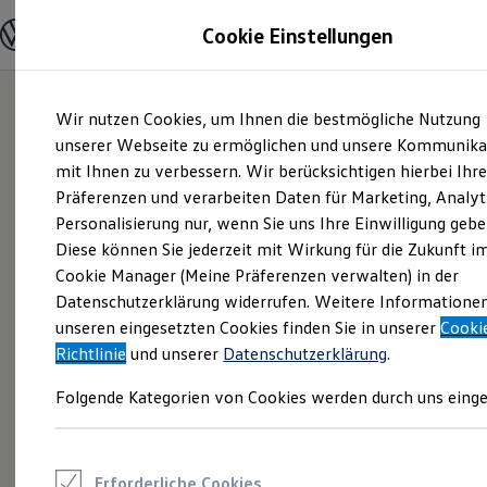
Modelle und Konfigurator
Cookie Einstellungen
Konfigurator
Modelle vergleichen
Konfiguration laden
Zum
Zum
Autosuche
Wir nutzen Cookies, um Ihnen die bestmögliche Nutzung
Hauptinhalt
Footer
Elektroautos
springen
springen
unserer Webseite zu ermöglichen und unsere Kommunika
ENERGY Sondermodelle
Nutzfahrzeuge
mit Ihnen zu verbessern. Wir berücksichtigen hierbei Ihr
SUV und CUV
Präferenzen und verarbeiten Daten für Marketing, Analyt
Familienautos
Personalisierung nur, wenn Sie uns Ihre Einwilligung gebe
Kombis
Kompaktwagen
Diese können Sie jederzeit mit Wirkung für die Zukunft i
Sportwagen
Cookie Manager (Meine Präferenzen verwalten) in der
Schnell verfügbare Fahrzeuge
Angebote und Produkte
Datenschutzerklärung widerrufen. Weitere Informatione
Aktuelle Angebote
unseren eingesetzten Cookies finden Sie in unserer
Cooki
E-Auto-Förderung
Richtlinie
und unserer
Datenschutzerklärung
.
Volkswagen Marktplatz
Die ENERGY Sondermodelle
Folgende Kategorien von Cookies werden durch uns einge
Junge Gebrauchtwagen und Gebrauchtwagen
Volkswagen Zertifizierte Gebrauchtwagen
Elektromobilität bei Gebrauchtwagen
Zubehör- und Serviceangebote
Saisonangebote
Erforderliche Cookies