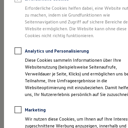
Reifenpakete
Leasing
Erforderliche Cookies helfen dabei, eine Website nu
Leasing-Angebote
zu machen, indem sie Grundfunktionen wie
Gepflegt, geprüft und
Gebrauchtwagen Leasing
Seitennavigation und Zugriff auf sichere Bereiche de
Junge Gebrauchtwagen-Leasing
Elektroauto Leasing
Website ermöglichen. Die Website kann ohne diese
für gut befunden.
Kleinwagen-Leasing
Cookies nicht richtig funktionieren.
Leasing ohne Anzahlung
Volkswagen
Finanzierung
Autokredit mit Schlussrate
Analytics und Personalisierung
Versicherungen und Garantien
Zertifizierte
Kfz-Versicherung
Diese Cookies sammeln Informationen über Ihre
Restschuldversicherungen
Websitenutzung (beispielsweise Seitenaufrufe,
Garantien
Gebrauchtwagen.
Verweildauer je Seite, Klicks) und ermöglichen uns b
Wartungsverträge
Geschäftskunden
Teilnahme, Ihre Umfrageergebnisse in die
Professional Class bei Volkswagen
Websiteoptimierung mit einzubeziehen. Damit helfe
Großkunden
uns, Ihr Nutzererlebnis persönlich auf Sie zuzuschne
Behörden
Direktkunden
Sonderfahrzeuge
Marketing
Anpfiff zum Gewinn
Elektromobilität
Wir nutzen diese Cookies, um Ihnen auf Ihre Intere
Elektroautos
zugeschnittene Werbung anzuzeigen, innerhalb und
ID. Tutorials