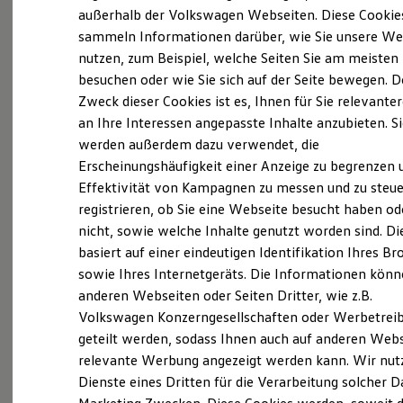
Elektrofahrzeugkonzepte
außerhalb der Volkswagen Webseiten. Diese Cookie
ID. EVERY1
sammeln Informationen darüber, wie Sie unsere We
Reichweite
(
Impressum & Rechtliches
)
nutzen, zum Beispiel, welche Seiten Sie am meisten
Reichweite der ID. Modelle
Reichweite im Winter
besuchen oder wie Sie sich auf der Seite bewegen. D
Rekuperation
Zweck dieser Cookies ist es, Ihnen für Sie relevante
Laden
an Ihre Interessen angepasste Inhalte anzubieten. S
Laden unterwegs
Laden Zuhause
werden außerdem dazu verwendet, die
Ladestationen finden
Ganz selbstverständlich.
Das
Erscheinungshäufigkeit einer Anzeige zu begrenzen 
Ladezeitensimulator
Effektivität von Kampagnen zu messen und zu steue
Batterie
Gebrauchtwagen
-
Sicherheit
registrieren, ob Sie eine Webseite besucht haben od
Leistungsversprechen.
Garantie und Lebensdauer
nicht, sowie welche Inhalte genutzt worden sind. Di
Nachhaltigkeit
basiert auf einer eindeutigen Identifikation Ihres B
Technologie
Kosten und Kauf
Rundum sicher: der 360°
Gebrauchtwagen
-
sowie Ihres Internetgeräts. Die Informationen kön
Verbrauchskosten
Check
anderen Webseiten oder Seiten Dritter, wie z.B.
Kaufoptionen
Volkswagen Konzerngesellschaften oder Werbetrei
E-Auto-Förderung
Software und Konnektivität
geteilt werden, sodass Ihnen auch auf anderen Web
Bevor ein
Volkswagen
Zertifizierter
Die ID. Software 6
relevante Werbung angezeigt werden kann. Wir nut
Gebrauchtwagen
an unsere Kunden
ID. Software Versionen und Updates
Dienste eines Dritten für die Verarbeitung solcher D
Digitale Extras
übergeben wird, prüfen wir den Zustand
Schnittstellen zu Ihrem ID.