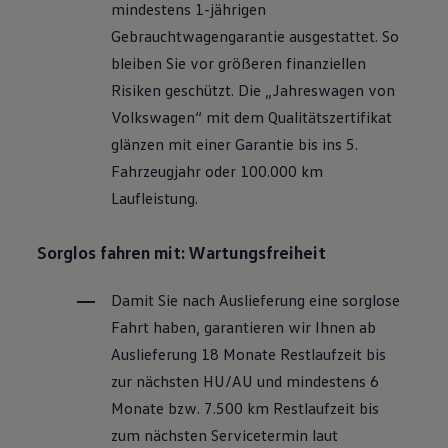
mindestens 1-jährigen
Motorenöl und Flüssigkeiten
Räder und Reifen
Gebrauchtwagengarantie ausgestattet. So
Pannen- und Unfallhilfe
bleiben Sie vor größeren finanziellen
Economy Service
Volkswagen Teile
Risiken geschützt. Die „Jahreswagen von
Zubehör
Volkswagen
“ mit dem Qualitätszertifikat
Modellspezifisches Zubehör
Schutz und Pflege
glänzen mit einer Garantie bis ins 5.
Transport
Fahrzeugjahr oder 100.000 km
Entertainment und Elektronik
Individualisieren
Laufleistung.
Wallbox und Ladekabel
Digitale Extras
Dienste für Ihr Modell finden
Sorglos fahren mit: Wartungsfreiheit
Volkswagen Apps, Login und Shop
Handy und Fahrzeug verbinden
Damit Sie nach Auslieferung eine sorglose
Updates für Software, Karten und Radio
Über Ihr Auto
Fahrt haben, garantieren wir Ihnen ab
Vorgängermodelle
Auslieferung 18 Monate Restlaufzeit bis
Kundeninformationen
Volkswagen Kundenbetreuung
zur nächsten
HU/AU
und mindestens 6
Warn- und Kontrollleuchten
Monate bzw. 7.500 km Restlaufzeit bis
Assistenzsysteme
Digitale Betriebsanleitung
zum nächsten Servicetermin laut
Live Beratung