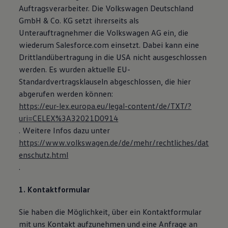
Auftragsverarbeiter. Die Volkswagen Deutschland
Magazin
Lifestyle
GmbH & Co. KG setzt ihrerseits als
Transport
Unterauftragnehmer die Volkswagen AG ein, die
Familie
wiederum Salesforce.com einsetzt. Dabei kann eine
Elektromobilität
Volkswagen R
Drittlandübertragung in die USA nicht ausgeschlossen
Pannen- und Unfallhilfe
werden. Es wurden aktuelle EU-
Volkswagen Kundenbetreuung
Standardvertragsklauseln abgeschlossen, die hier
abgerufen werden können:
https://eur-lex.europa.eu/legal-content/de/TXT/?
uri=CELEX%3A32021D0914
. Weitere Infos dazu unter
https://www.volkswagen.de/de/mehr/rechtliches/dat
enschutz.html
.
1. Kontaktformular
Sie haben die Möglichkeit, über ein Kontaktformular
mit uns Kontakt aufzunehmen und eine Anfrage an