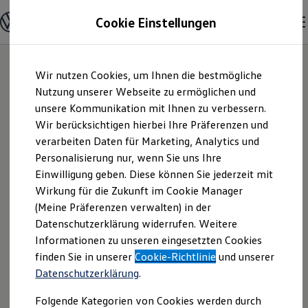
Modelle und Konfigurator
Cookie Einstellungen
Konfigurator
Modelle vergleichen
Konfiguration laden
Zum
Zum
Autosuche
Wir nutzen Cookies, um Ihnen die bestmögliche
Hauptinhalt
Footer
Elektroautos
springen
springen
Nutzung unserer Webseite zu ermöglichen und
ENERGY Sondermodelle
Nutzfahrzeuge
unsere Kommunikation mit Ihnen zu verbessern.
Autohaus Nawrath
SUV und CUV
Wir berücksichtigen hierbei Ihre Präferenzen und
Familienautos
verarbeiten Daten für Marketing, Analytics und
Kombis
GmbH & Co. KG |
Kompaktwagen
Personalisierung nur, wenn Sie uns Ihre
Sportwagen
Einwilligung geben. Diese können Sie jederzeit mit
Impressum &
Schnell verfügbare Fahrzeuge
Angebote und Produkte
Wirkung für die Zukunft im Cookie Manager
Aktuelle Angebote
(Meine Präferenzen verwalten) in der
Rechtliches
E-Auto-Förderung
Datenschutzerklärung widerrufen. Weitere
Volkswagen Marktplatz
Informationen zu unseren eingesetzten Cookies
Die ENERGY Sondermodelle
Junge Gebrauchtwagen und Gebrauchtwagen
Hier finden Sie Informationen über uns
finden Sie in unserer
Cookie-Richtlinie
und unserer
Volkswagen Zertifizierte Gebrauchtwagen
Datenschutzerklärung
.
(Autohaus Nawrath GmbH & Co. KG) als
Elektromobilität bei Gebrauchtwagen
Zubehör- und Serviceangebote
verantwortlichen Anbieter von Inhalten
Folgende Kategorien von Cookies werden durch
Saisonangebote