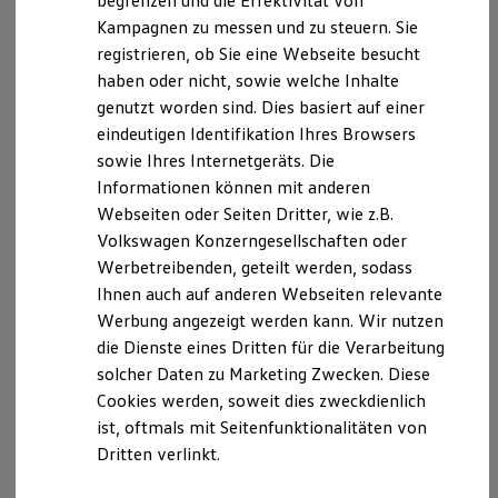
begrenzen und die Effektivität von
39104 Magdeburg
Hybridautos
Kampagnen zu messen und zu steuern. Sie
Marke und Erlebnis
registrieren, ob Sie eine Webseite besucht
Volkswagen R und R Experience
D-AQX7-FX3DG-71
R-Modelle
haben oder nicht, sowie welche Inhalte
R Experience
genutzt worden sind. Dies basiert auf einer
Hinweis gemäß § 36
Driving Experience
eindeutigen Identifikation Ihres Browsers
Volkswagen entdecken
Verbraucherstreitbeilegungsgesetz (VSBG)
Werkbesichtigung
sowie Ihres Internetgeräts. Die
„Wir sind zur Teilnahme an einem
Factory visit
Informationen können mit anderen
Streitbeilegungsverfahren bei folgender
Lifestyle Shop
Webseiten oder Seiten Dritter, wie z.B.
T-Roc Kollektion
Verbraucherschlichtungsstelle bereit:
Golf Kollektion
Volkswagen Konzerngesellschaften oder
Allgemeine Verbraucherschlichtungsstelle des
ID. Kollektion
Werbetreibenden, geteilt werden, sodass
Zentrums für Schlichtung e.V.
Volkswagen Kollektion
Ihnen auch auf anderen Webseiten relevante
R-Kollektion
Straßburger Straße 8
GTI Kollektion
Werbung angezeigt werden kann. Wir nutzen
77694 Kehl am Rhein
Fußball Drop
die Dienste eines Dritten für die Verarbeitung
we drive football
www.verbraucher‐schlichter.de
solcher Daten zu Marketing Zwecken. Diese
#wedriveproud
Besitzer und Service
Cookies werden, soweit dies zweckdienlich
myVolkswagen
ist, oftmals mit Seitenfunktionalitäten von
Software Updates
Dritten verlinkt.
Service und Ersatzteile
Datenschutzerklärung
Inspektion und HU/AU
Reparaturen und Checks