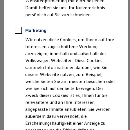
Websiteoptimierung mit einzubeziehen.
Elektrofahrzeugkonzepte
Damit helfen sie uns, Ihr Nutzererlebnis
ID. EVERY1
Kontakt:
Reichweite
persönlich auf Sie zuzuschneiden.
Telefon: +49 3931 / 5 31 77 0
Reichweite der ID. Modelle
Reichweite im Winter
Fax: +49 3931 / 5 31 77 09
Rekuperation
Marketing
E-Mail:
autohaus.nawrath@autohaus-nawrath.de
Laden
Wir nutzen diese Cookies, um Ihnen auf Ihre
Laden unterwegs
Umsatzsteuer-ID:
Laden Zuhause
Interessen zugeschnittene Werbung
Ladestationen finden
Umsatzsteuer-Identifikationsnummer gemäß §27 a
anzuzeigen, innerhalb und außerhalb der
Ladezeitensimulator
Umsatzsteuergesetz: DE 814 838 759
Volkswagen Webseiten. Diese Cookies
Batterie
Sicherheit
sammeln Informationen darüber, wie Sie
Garantie und Lebensdauer
Registereintrag:
unsere Webseite nutzen, zum Beispiel,
Nachhaltigkeit
Eintragung im Handelsregister.
welche Seiten Sie am meisten besuchen oder
Technologie
Registergericht: Amtsgericht Stendal
Kosten und Kauf
wie Sie sich auf der Seite bewegen. Der
Verbrauchskosten
Registernummer: HRA 92
Zweck dieser Cookies ist es, Ihnen für Sie
Kaufoptionen
relevantere und an Ihre Interessen
E-Auto-Förderung
Versicherungsvermittler (Aufsichtsbehörde und
Software und Konnektivität
angepasste Inhalte anzubieten. Sie werden
Registrierungsnummer):
Die ID. Software 6
außerdem dazu verwendet, die
ID. Software Versionen und Updates
Industrie- und Handelskammer Magdeburg
Erscheinungshäufigkeit einer Anzeige zu
Digitale Extras
Alter Markt 8
Schnittstellen zu Ihrem ID.