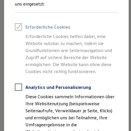
und Angeboten, die auf dieser Website
Reifenpakete
uns eingesetzt:
Leasing
speziell aufgeführt sind.
Leasing-Angebote
Gebrauchtwagen Leasing
Junge Gebrauchtwagen-Leasing
Erforderliche Cookies
Elektroauto Leasing
Kleinwagen-Leasing
Erforderliche Cookies helfen dabei, eine
Impressum
Leasing ohne Anzahlung
Website nutzbar zu machen, indem sie
Finanzierung
Autokredit mit Schlussrate
Grundfunktionen wie Seitennavigation und
Datenschutzerklärung
Versicherungen und Garantien
Zugriff auf sichere Bereiche der Website
Kfz-Versicherung
Nutzung von Terminbuchung Online
ermöglichen. Die Website kann ohne diese
Restschuldversicherungen
Garantien
Cookies nicht richtig funktionieren.
Wartungsverträge
Geschäftskunden
Impressum
Professional Class bei Volkswagen
Analytics und Personalisierung
Großkunden
Diese Cookies sammeln Informationen über
Behörden
Autohaus Nawrath GmbH & Co. KG
Direktkunden
Ihre Websitenutzung (beispielsweise
Sonderfahrzeuge
Lützowstraße 6DE-39576 Stendal
Seitenaufrufe, Verweildauer je Seite, Klicks)
Anpfiff zum Gewinn
und ermöglichen uns bei Teilnahme, Ihre
Elektromobilität
Vertreten durch: Fred Süßenbach und Andrea
Elektroautos
Umfrageergebnisse in die
ID. Tutorials
Nawrath