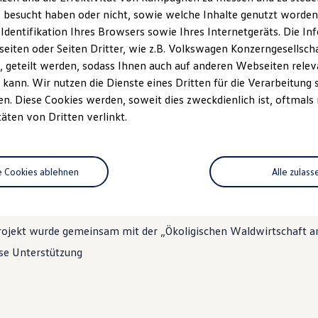
 besucht haben oder nicht, sowie welche Inhalte genutzt worden s
hritt und ökologischem Bewusstsein. Es wird durc
 Identifikation Ihres Browsers sowie Ihres Internetgeräts. Die 
 eine Verbindung der Nutzung von zukunftsorienti
iten oder Seiten Dritter, wie z.B. Volkswagen Konzerngesellsch
r Natur hergestellt.
 geteilt werden, sodass Ihnen auch auf anderen Webseiten rel
kann. Wir nutzen die Dienste eines Dritten für die Verarbeitung 
. Diese Cookies werden, soweit dies zweckdienlich ist, oftmals
p: „Vogelkirsche“
täten von Dritten verlinkt.
 „Wildkirschen-Hain“ südlich der „Großen Bellinger Wiese“ nahe 
utzbarer Baum wird, werden 50- 60 Jahre vergehen
e Cookies ablehnen
Alle zulass
r Zeit liefern uns diese Bäume wichtigen Sauerstoff für unser 
e Kohlendioxid
Projekt wurde gemeinsam mit der „Ökoligischen Waldwirtschaft a
ese Unterstützung