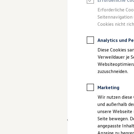
Erforderliche Co
Reifenpakete
Leasing
Erforderliche Coo
Leasing-Angebote
Seitennavigation 
Gebrauchtwagen Leasing
Cookies nicht rich
Junge Gebrauchtwagen-Leasing
Elektroauto Leasing
Kleinwagen-Leasing
Analytics und Pe
Leasing ohne Anzahlung
Finanzierung
Diese Cookies sa
Autokredit mit Schlussrate
Versicherungen und Garantien
Verweildauer je S
(
Impressum & Rechtliches
)
Kfz-Versicherung
Websiteoptimierun
Restschuldversicherungen
zuzuschneiden.
Garantien
Wartungsverträge
Geschäftskunden
Marketing
Professional Class bei Volkswagen
Großkunden
Wir nutzen diese 
Behörden
und außerhalb de
Direktkunden
Sonderfahrzeuge
unsere Webseite n
Zukunftswald
Anpfiff zum Gewinn
Seite bewegen. De
Elektromobilität
angepasste Inhalt
Elektroautos
ID. Tutorials
Ihr Autohaus Nawra
Anzeige zu begren