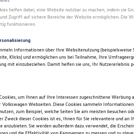
okies
kies helfen dabei, eine Website nutzbar zu machen, indem sie G
und Zugriff auf sichere Bereiche der Website ermöglichen. Die W
tig funktionieren.
rsonalisierung
mmeln Informationen über Ihre Websitenutzung (beispielsweise S
eite, Klicks) und ermöglichen uns bei Teilnahme, Ihre Umfrageerge
g mit einzubeziehen. Damit helfen sie uns, Ihr Nutzererlebnis pe
Cookies, um Ihnen auf Ihre Interessen zugeschnittene Werbung a
r Volkswagen Webseiten. Diese Cookies sammeln Informationen 
utzen, zum Beispiel, welche Seiten Sie am meisten besuchen oder
 „2021“ Autohaus Nawrath
r Zweck dieser Cookies ist es, Ihnen für Sie relevantere und an I
e anzubieten. Sie werden außerdem dazu verwendet, die Erschein
th wünscht eine repräsentative Darstellung des Ei
zen und die Effektivität von Kampagnen zu messen und zu steuern