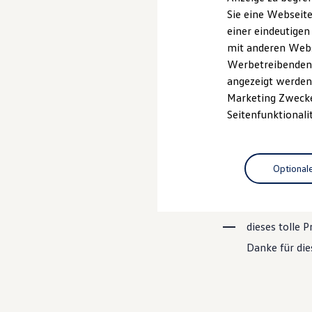
Elektrofahrzeugkonzepte
Sie eine Webseite
technischem Fortsc
ID. EVERY1
einer eindeutigen
Reichweite
Baumpatenschaften
Reichweite der ID. Modelle
mit anderen Webse
Reichweite im Winter
und Achtsamkeit de
Werbetreibenden,
Rekuperation
angezeigt werden 
Laden
Laden unterwegs
Marketing Zwecken
150 Bäume Ty
Laden Zuhause
Seitenfunktionali
Ladestationen finden
Gepflanzt als
Ladezeitensimulator
Batterie
bis es ein n
Sicherheit
Optional
Garantie und Lebensdauer
während diese
Nachhaltigkeit
Technologie
das schädlich
Kosten und Kauf
Verbrauchskosten
dieses tolle 
Kaufoptionen
E-Auto-Förderung
Danke für di
Software und Konnektivität
Die ID. Software 6
ID. Software Versionen und Updates
Digitale Extras
Schnittstellen zu Ihrem ID.