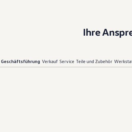
Hybridautos
Marke und Erlebnis
Volkswagen R und R Experience
R-Modelle
R Experience
Ihre Anspr
Driving Experience
Volkswagen entdecken
Werkbesichtigung
Factory visit
Lifestyle Shop
T-Roc Kollektion
Geschäftsführung
Verkauf
Service
Teile und Zubehör
Werksta
Golf Kollektion
ID. Kollektion
Volkswagen Kollektion
R-Kollektion
GTI Kollektion
Fußball Drop
we drive football
#wedriveproud
Besitzer und Service
myVolkswagen
Software Updates
Service und Ersatzteile
Inspektion und HU/AU
Reparaturen und Checks