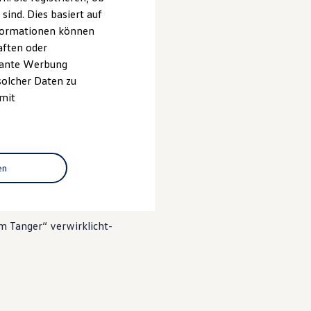
ind. Dies basiert auf
h
Informationen können
erten Technologien
aften oder
evante Werbung
solcher Daten zu
 mit
Tangerhütte
en
Wohlergehen und binden
m Tanger“ verwirklicht-