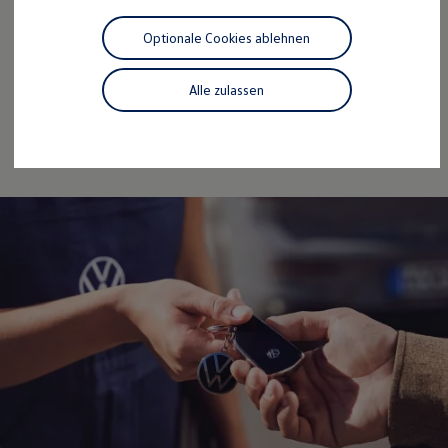
Motorenöl und Flüssigkeiten
Service
Räder und Reifen
Optionale Cookies ablehnen
Pannen- und Unfallhilfe
Volkswagen Economy
Economy Service
Volkswagen Teile
Alle zulassen
Service
Zubehör
Modellspezifisches Zubehör
Online-Fahrzeugbewertung
Schutz und Pflege
Transport
Entertainment und Elektronik
Individualisieren
Wallbox und Ladekabel
Digitale Extras
Dienste für Ihr Modell finden
Volkswagen Apps, Login und Shop
Handy und Fahrzeug verbinden
Updates für Software, Karten und Radio
Über Ihr Auto
Vorgängermodelle
Kundeninformationen
Volkswagen Kundenbetreuung
Warn- und Kontrollleuchten
Assistenzsysteme
Digitale Betriebsanleitung
Live Beratung