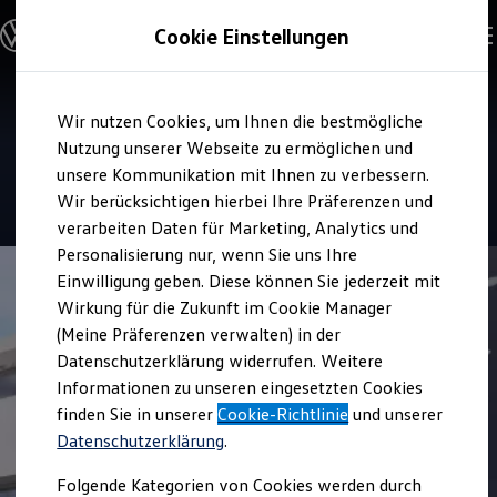
Modelle und Konfigurator
Cookie Einstellungen
Konfigurator
Modelle vergleichen
Konfiguration laden
Zum
Zum
Autosuche
Service
Wir nutzen Cookies, um Ihnen die bestmögliche
Hauptinhalt
Footer
Elektroautos
Autohaus Neu
springen
springen
Nutzung unserer Webseite zu ermöglichen und
ENERGY Sondermodelle
Nutzfahrzeuge
unsere Kommunikation mit Ihnen zu verbessern.
SUV und CUV
4.7
|
196 Bewertungen
Wir berücksichtigen hierbei Ihre Präferenzen und
Familienautos
verarbeiten Daten für Marketing, Analytics und
Kombis
Kompaktwagen
Personalisierung nur, wenn Sie uns Ihre
Sportwagen
Einwilligung geben. Diese können Sie jederzeit mit
Schnell verfügbare Fahrzeuge
Angebote und Produkte
Wirkung für die Zukunft im Cookie Manager
Aktuelle Angebote
(Meine Präferenzen verwalten) in der
E-Auto-Förderung
Datenschutzerklärung widerrufen. Weitere
Volkswagen Marktplatz
Informationen zu unseren eingesetzten Cookies
Die ENERGY Sondermodelle
Junge Gebrauchtwagen und Gebrauchtwagen
finden Sie in unserer
Cookie-Richtlinie
und unserer
Volkswagen Zertifizierte Gebrauchtwagen
Datenschutzerklärung
.
Elektromobilität bei Gebrauchtwagen
Zubehör- und Serviceangebote
Folgende Kategorien von Cookies werden durch
Saisonangebote