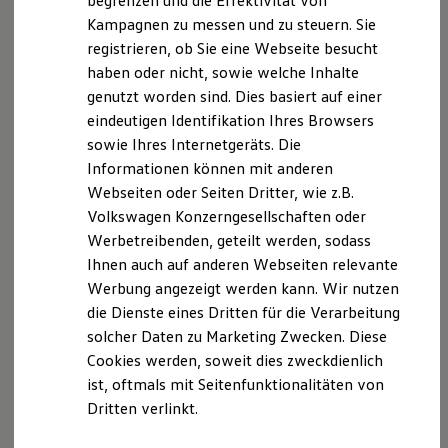
begrenzen und die Effektivität von
Wir haben es! Egal ob Neuwagen, Jahreswagen oder
Hybridautos
Kampagnen zu messen und zu steuern. Sie
geprüfte Gebrauchte – bei der Neu-Gruppe finden Sie
Marke und Erlebnis
registrieren, ob Sie eine Webseite besucht
Volkswagen R und R Experience
eine große Auswahl an Top-Modellen zu Top-Preisen.
R-Modelle
haben oder nicht, sowie welche Inhalte
Mehr als nur ein Autohaus – wir sind Ihr
R Experience
genutzt worden sind. Dies basiert auf einer
Mobilitätspartner! Seit über 20 Jahren stehen wir für
Driving Experience
eindeutigen Identifikation Ihres Browsers
Volkswagen entdecken
Leidenschaft und Service. Unser Rundum-Sorglos-
Werkbesichtigung
sowie Ihres Internetgeräts. Die
Paket bietet Ihnen: Moderne Kfz-Werkstätten für
Factory visit
Informationen können mit anderen
Wartung, Inspektion & Reparaturen Persönliche
Lifestyle Shop
Webseiten oder Seiten Dritter, wie z.B.
T-Roc Kollektion
Beratung durch unsere Experten Flexible
Golf Kollektion
Volkswagen Konzerngesellschaften oder
Finanzierung, Leasing & Mietoptionen Ihre Vorteile
ID. Kollektion
Werbetreibenden, geteilt werden, sodass
bei uns: Große Auswahl an Neu- & Gebrauchtwagen
Volkswagen Kollektion
Ihnen auch auf anderen Webseiten relevante
R-Kollektion
Flexible Finanzierungs-, Leasing- & Mietoptionen
GTI Kollektion
Werbung angezeigt werden kann. Wir nutzen
Persönlicher Ansprechpartner für erstklassigen
Fußball Drop
die Dienste eines Dritten für die Verarbeitung
Service Exklusive Vorteile mit unserer Kundenkarte
we drive football
solcher Daten zu Marketing Zwecken. Diese
#wedriveproud
Besuchen Sie uns – wir freuen uns auf Sie!
Besitzer und Service
Cookies werden, soweit dies zweckdienlich
myVolkswagen
ist, oftmals mit Seitenfunktionalitäten von
Software Updates
Das sind unsere Leistungen
Dritten verlinkt.
Service und Ersatzteile
Inspektion und HU/AU
Gebrauchtwagen
Reparaturen und Checks