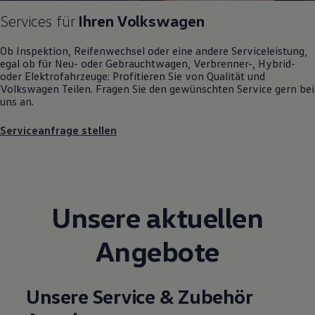
Magazin
Services für
Ihren
Volkswagen
Lifestyle
Transport
Familie
Ob Inspektion, Reifenwechsel oder eine andere Serviceleistung,
Elektromobilität
egal ob für Neu- oder
Gebrauchtwagen
, Verbrenner-, Hybrid-
Volkswagen R
oder Elektrofahrzeuge: Profitieren Sie von Qualität und
Pannen- und Unfallhilfe
Volkswagen
Teilen. Fragen Sie den gewünschten
Service
gern bei
Volkswagen Kundenbetreuung
uns an.
Serviceanfrage stellen
Unsere aktuellen
Angebote
Unsere Service & Zubehör