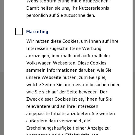
Websiteoptimierung mit einzubeziehen.
Sonntag
Geschlossen
Elektrofahrzeugkonzepte
Damit helfen sie uns, Ihr Nutzererlebnis
ID. EVERY1
Reichweite
persönlich auf Sie zuzuschneiden.
Info.rdg@autohaus-neu.com
Reichweite der ID. Modelle
Reichweite im Winter
+49 3821 87990
Rekuperation
Marketing
Laden
Wir nutzen diese Cookies, um Ihnen auf Ihre
Laden unterwegs
Laden Zuhause
Interessen zugeschnittene Werbung
Ansprechpartner
Ladestationen finden
anzuzeigen, innerhalb und außerhalb der
Ladezeitensimulator
Volkswagen Webseiten. Diese Cookies
Batterie
Sicherheit
sammeln Informationen darüber, wie Sie
Garantie und Lebensdauer
unsere Webseite nutzen, zum Beispiel,
Nachhaltigkeit
welche Seiten Sie am meisten besuchen oder
Technologie
Kosten und Kauf
Wir bewegen Sie NEU!
wie Sie sich auf der Seite bewegen. Der
Verbrauchskosten
Zweck dieser Cookies ist es, Ihnen für Sie
Kaufoptionen
relevantere und an Ihre Interessen
E-Auto-Förderung
Software und Konnektivität
angepasste Inhalte anzubieten. Sie werden
Wir sind Ihr zuverlässiger Partner für VW, VW-
Die ID. Software 6
außerdem dazu verwendet, die
Nutzfahrzeuge, Audi, Škoda & Seat. Ihr Traumauto?
ID. Software Versionen und Updates
Erscheinungshäufigkeit einer Anzeige zu
Digitale Extras
Finden Sie bei uns! Sie suchen ein neues Fahrzeug?
Schnittstellen zu Ihrem ID.