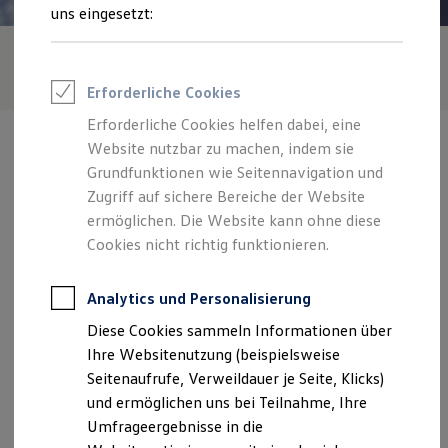
Reifenpakete
uns eingesetzt:
Leasing
Leasing-Angebote
Gebrauchtwagen Leasing
Junge Gebrauchtwagen-Leasing
Erforderliche Cookies
Elektroauto Leasing
Kleinwagen-Leasing
Erforderliche Cookies helfen dabei, eine
Leasing ohne Anzahlung
Website nutzbar zu machen, indem sie
Finanzierung
Autokredit mit Schlussrate
Grundfunktionen wie Seitennavigation und
Versicherungen und Garantien
Zugriff auf sichere Bereiche der Website
Kfz-Versicherung
Verantwortlich für die Inhalte auf dieser Seite ist die Autohaus Neu
ermöglichen. Die Website kann ohne diese
Restschuldversicherungen
GmbH
(
Impressum & Rechtliches
)
Garantien
Cookies nicht richtig funktionieren.
Wartungsverträge
Geschäftskunden
Zentrale
Professional Class bei Volkswagen
Analytics und Personalisierung
Großkunden
Diese Cookies sammeln Informationen über
Behörden
Beim Handweiser 1, 18311 Ribnitz-Damgarten
Direktkunden
Ihre Websitenutzung (beispielsweise
Sonderfahrzeuge
Seitenaufrufe, Verweildauer je Seite, Klicks)
Anpfiff zum Gewinn
Montag
-
Freitag
07:00
-
18:00
Uhr
und ermöglichen uns bei Teilnahme, Ihre
Elektromobilität
Elektroautos
Samstag
08:00
-
12:00
Uhr
Umfrageergebnisse in die
ID. Tutorials