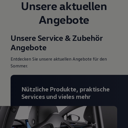
Unsere aktuellen
Magazin
Lifestyle
Angebote
Transport
Familie
Elektromobilität
Volkswagen R
Unsere Service & Zubehör
Pannen- und Unfallhilfe
Volkswagen Kundenbetreuung
Angebote
Entdecken Sie unsere aktuellen Angebote für den
Sommer.
Nützliche Produkte, praktische
Services und vieles mehr