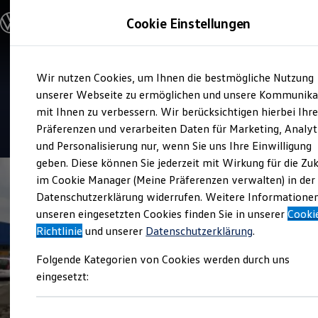
Modelle und Konfigurator
Cookie Einstellungen
Konfigurator
Modelle vergleichen
Konfiguration laden
Zum
Zum
Autosuche
Service
Wir nutzen Cookies, um Ihnen die bestmögliche Nutzung
Hauptinhalt
Footer
Elektroautos
Autohaus Nies
springen
springen
unserer Webseite zu ermöglichen und unsere Kommunika
ENERGY Sondermodelle
Nutzfahrzeuge
mit Ihnen zu verbessern. Wir berücksichtigen hierbei Ihr
SUV und CUV
4.8
|
89 Bewertungen
Präferenzen und verarbeiten Daten für Marketing, Analyt
Familienautos
und Personalisierung nur, wenn Sie uns Ihre Einwilligung
Kombis
Kompaktwagen
geben. Diese können Sie jederzeit mit Wirkung für die Zu
Sportwagen
im Cookie Manager (Meine Präferenzen verwalten) in der
Schnell verfügbare Fahrzeuge
Angebote und Produkte
Datenschutzerklärung widerrufen. Weitere Informatione
Aktuelle Angebote
unseren eingesetzten Cookies finden Sie in unserer
Cooki
E-Auto-Förderung
Richtlinie
und unserer
Datenschutzerklärung
.
Volkswagen Marktplatz
Die ENERGY Sondermodelle
Folgende Kategorien von Cookies werden durch uns
Junge Gebrauchtwagen und Gebrauchtwagen
Volkswagen Zertifizierte Gebrauchtwagen
eingesetzt:
Elektromobilität bei Gebrauchtwagen
Zubehör- und Serviceangebote
Saisonangebote