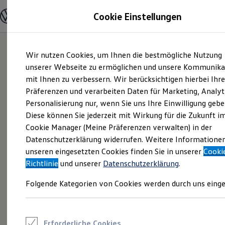
Modelle und Konfigurator
Cookie Einstellungen
Konfigurator
Modelle vergleichen
Konfiguration laden
Zum
Zum
Autosuche
Wir nutzen Cookies, um Ihnen die bestmögliche Nutzung
Hauptinhalt
Footer
Elektroautos
springen
springen
unserer Webseite zu ermöglichen und unsere Kommunika
ENERGY Sondermodelle
Nutzfahrzeuge
mit Ihnen zu verbessern. Wir berücksichtigen hierbei Ihr
SUV und CUV
Präferenzen und verarbeiten Daten für Marketing, Analyt
Familienautos
Personalisierung nur, wenn Sie uns Ihre Einwilligung gebe
Kombis
Kompaktwagen
Diese können Sie jederzeit mit Wirkung für die Zukunft i
Sportwagen
Cookie Manager (Meine Präferenzen verwalten) in der
Schnell verfügbare Fahrzeuge
Angebote und Produkte
Datenschutzerklärung widerrufen. Weitere Informatione
Aktuelle Angebote
unseren eingesetzten Cookies finden Sie in unserer
Cooki
E-Auto-Förderung
Richtlinie
und unserer
Datenschutzerklärung
.
Volkswagen Marktplatz
Die ENERGY Sondermodelle
Folgende Kategorien von Cookies werden durch uns einge
Junge Gebrauchtwagen und Gebrauchtwagen
Volkswagen Zertifizierte Gebrauchtwagen
Elektromobilität bei Gebrauchtwagen
Zubehör- und Serviceangebote
Saisonangebote
Erforderliche Cookies