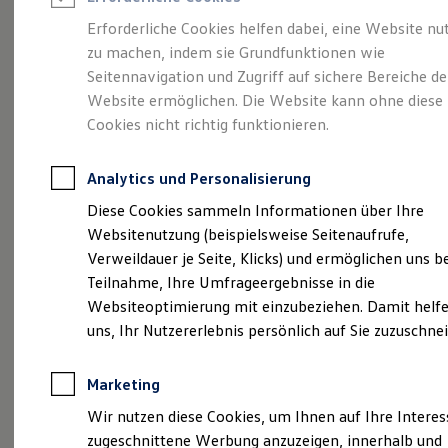
Reifenpakete
Leasing
Erforderliche Cookies helfen dabei, eine Website nu
Leasing-Angebote
zu machen, indem sie Grundfunktionen wie
Eine Klasse für sich.
Gebrauchtwagen Leasing
Seitennavigation und Zugriff auf sichere Bereiche de
Junge Gebrauchtwagen-Leasing
Elektroauto Leasing
Website ermöglichen. Die Website kann ohne diese
Der Golf.
Kleinwagen-Leasing
Cookies nicht richtig funktionieren.
Leasing ohne Anzahlung
Finanzierung
Autokredit mit Schlussrate
Analytics und Personalisierung
Versicherungen und Garantien
Kfz-Versicherung
Diese Cookies sammeln Informationen über Ihre
Restschuldversicherungen
Websitenutzung (beispielsweise Seitenaufrufe,
Garantien
Verweildauer je Seite, Klicks) und ermöglichen uns b
Wartungsverträge
Geschäftskunden
Teilnahme, Ihre Umfrageergebnisse in die
Professional Class bei Volkswagen
Websiteoptimierung mit einzubeziehen. Damit helfe
Großkunden
uns, Ihr Nutzererlebnis persönlich auf Sie zuzuschne
Behörden
(
Impressum & Rechtliches
)
Direktkunden
Sonderfahrzeuge
Marketing
Anpfiff zum Gewinn
Elektromobilität
Wir nutzen diese Cookies, um Ihnen auf Ihre Intere
Elektroautos
zugeschnittene Werbung anzuzeigen, innerhalb und
ID. Tutorials