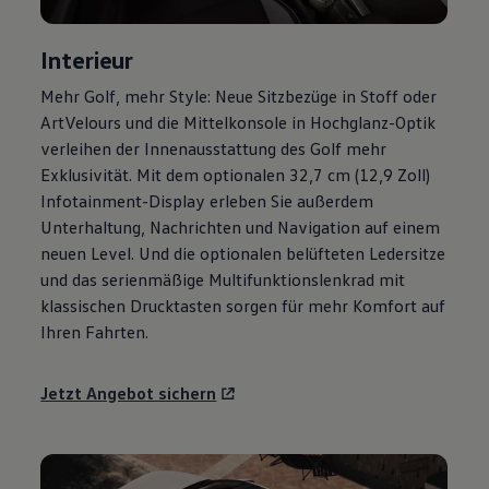
Magazin
Lifestyle
Interieur
Transport
Familie
Mehr
Golf
, mehr Style: Neue Sitzbezüge in Stoff oder
Elektromobilität
Volkswagen R
ArtVelours und die Mittelkonsole in Hochglanz-Optik
Pannen- und Unfallhilfe
verleihen der Innenausstattung des
Golf
mehr
Volkswagen Kundenbetreuung
Exklusivität. Mit dem optionalen 32,7 cm (12,9 Zoll)
Infotainment-Display erleben Sie außerdem
Unterhaltung, Nachrichten und Navigation auf einem
neuen Level. Und die optionalen belüfteten Ledersitze
und das serienmäßige Multifunktionslenkrad mit
klassischen Drucktasten sorgen für mehr Komfort auf
Ihren Fahrten.
Jetzt Angebot sichern