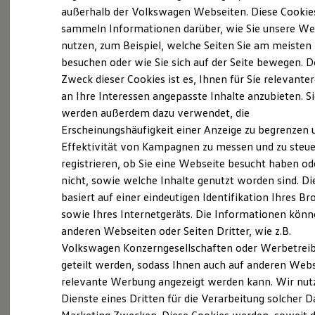
Elektrofahrzeugkonzepte
außerhalb der Volkswagen Webseiten. Diese Cookie
Probefahrt vereinbaren
ID. EVERY1
sammeln Informationen darüber, wie Sie unsere We
Reichweite
nutzen, zum Beispiel, welche Seiten Sie am meisten
Reichweite der ID. Modelle
Reichweite im Winter
besuchen oder wie Sie sich auf der Seite bewegen. D
Rekuperation
Zweck dieser Cookies ist es, Ihnen für Sie relevante
Laden
Fahrzeugangebot anfordern
an Ihre Interessen angepasste Inhalte anzubieten. S
Laden unterwegs
Laden Zuhause
werden außerdem dazu verwendet, die
Ladestationen finden
Erscheinungshäufigkeit einer Anzeige zu begrenzen 
Ladezeitensimulator
Effektivität von Kampagnen zu messen und zu steue
Batterie
Sicherheit
registrieren, ob Sie eine Webseite besucht haben od
Serviceanfrage stellen
Garantie und Lebensdauer
nicht, sowie welche Inhalte genutzt worden sind. Di
Nachhaltigkeit
basiert auf einer eindeutigen Identifikation Ihres B
Technologie
Kosten und Kauf
sowie Ihres Internetgeräts. Die Informationen kön
Verbrauchskosten
anderen Webseiten oder Seiten Dritter, wie z.B.
Details des Golf
Kaufoptionen
Volkswagen Konzerngesellschaften oder Werbetrei
E-Auto-Förderung
Software und Konnektivität
geteilt werden, sodass Ihnen auch auf anderen Web
Die ID. Software 6
relevante Werbung angezeigt werden kann. Wir nut
ID. Software Versionen und Updates
Dienste eines Dritten für die Verarbeitung solcher D
Digitale Extras
Schnittstellen zu Ihrem ID.