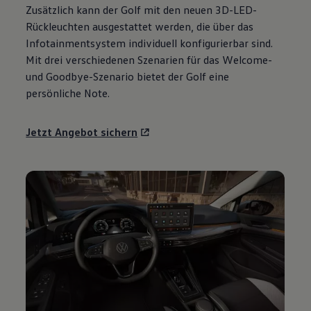
Zusätzlich kann der
Golf
mit den neuen 3D-LED-
Motorenöl und Flüssigkeiten
Räder und Reifen
Rückleuchten ausgestattet werden, die über das
Pannen- und Unfallhilfe
Infotainmentsystem individuell konfigurierbar sind.
Economy Service
Mit drei verschiedenen Szenarien für das Welcome-
Volkswagen Teile
Zubehör
und Goodbye-Szenario bietet der
Golf
eine
Modellspezifisches Zubehör
persönliche Note.
Schutz und Pflege
Transport
Entertainment und Elektronik
Jetzt Angebot sichern
Individualisieren
Wallbox und Ladekabel
Digitale Extras
Dienste für Ihr Modell finden
Volkswagen Apps, Login und Shop
Handy und Fahrzeug verbinden
Updates für Software, Karten und Radio
Über Ihr Auto
Vorgängermodelle
Kundeninformationen
Volkswagen Kundenbetreuung
Warn- und Kontrollleuchten
Assistenzsysteme
Digitale Betriebsanleitung
Live Beratung