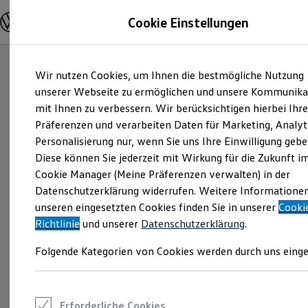
Modelle und Konfigurator
Cookie Einstellungen
Konfigurator
Modelle vergleichen
Konfiguration laden
Zum
Zum
Autosuche
Wir nutzen Cookies, um Ihnen die bestmögliche Nutzung
Hauptinhalt
Footer
Elektroautos
springen
springen
unserer Webseite zu ermöglichen und unsere Kommunika
ENERGY Sondermodelle
Nutzfahrzeuge
mit Ihnen zu verbessern. Wir berücksichtigen hierbei Ihr
SUV und CUV
Präferenzen und verarbeiten Daten für Marketing, Analyt
Familienautos
Personalisierung nur, wenn Sie uns Ihre Einwilligung gebe
Kombis
Kompaktwagen
Diese können Sie jederzeit mit Wirkung für die Zukunft i
Sportwagen
Cookie Manager (Meine Präferenzen verwalten) in der
Schnell verfügbare Fahrzeuge
Angebote und Produkte
Datenschutzerklärung widerrufen. Weitere Informatione
Aktuelle Angebote
unseren eingesetzten Cookies finden Sie in unserer
Cooki
E-Auto-Förderung
Richtlinie
und unserer
Datenschutzerklärung
.
Volkswagen Marktplatz
Die ENERGY Sondermodelle
Folgende Kategorien von Cookies werden durch uns einge
Junge Gebrauchtwagen und Gebrauchtwagen
Volkswagen Zertifizierte Gebrauchtwagen
Elektromobilität bei Gebrauchtwagen
Zubehör- und Serviceangebote
Saisonangebote
Erforderliche Cookies