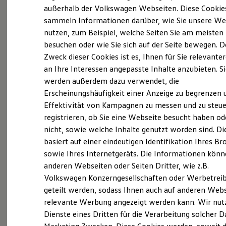
Elektrofahrzeugkonzepte
außerhalb der Volkswagen Webseiten. Diese Cookie
ID. EVERY1
sammeln Informationen darüber, wie Sie unsere We
Reichweite
nutzen, zum Beispiel, welche Seiten Sie am meisten
Reichweite der ID. Modelle
Probefahrt vereinbaren
Reichweite im Winter
besuchen oder wie Sie sich auf der Seite bewegen. D
Rekuperation
Zweck dieser Cookies ist es, Ihnen für Sie relevante
Laden
an Ihre Interessen angepasste Inhalte anzubieten. S
Laden unterwegs
Laden Zuhause
werden außerdem dazu verwendet, die
Ladestationen finden
Fahrzeugangebot anfordern
Erscheinungshäufigkeit einer Anzeige zu begrenzen 
Ladezeitensimulator
Effektivität von Kampagnen zu messen und zu steue
Batterie
Sicherheit
registrieren, ob Sie eine Webseite besucht haben od
Garantie und Lebensdauer
nicht, sowie welche Inhalte genutzt worden sind. Di
Nachhaltigkeit
basiert auf einer eindeutigen Identifikation Ihres B
Technologie
Servicetermin buchen
Kosten und Kauf
sowie Ihres Internetgeräts. Die Informationen kön
Verbrauchskosten
anderen Webseiten oder Seiten Dritter, wie z.B.
Kaufoptionen
Volkswagen Konzerngesellschaften oder Werbetrei
E-Auto-Förderung
Software und Konnektivität
geteilt werden, sodass Ihnen auch auf anderen Web
Die ID. Software 6
Serviceanfrage stellen
relevante Werbung angezeigt werden kann. Wir nut
ID. Software Versionen und Updates
Dienste eines Dritten für die Verarbeitung solcher D
Digitale Extras
Schnittstellen zu Ihrem ID.