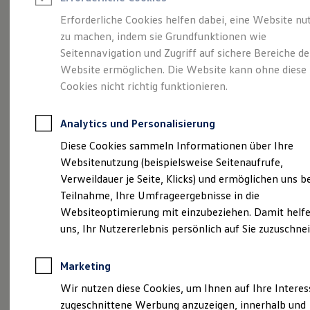
Reifenpakete
Leasing
Erforderliche Cookies helfen dabei, eine Website nu
Leasing-Angebote
zu machen, indem sie Grundfunktionen wie
Voll im Leben.
Gebrauchtwagen Leasing
Seitennavigation und Zugriff auf sichere Bereiche de
Junge Gebrauchtwagen-Leasing
Elektroauto Leasing
Website ermöglichen. Die Website kann ohne diese
Vollelektrisch.
Der
Kleinwagen-Leasing
Cookies nicht richtig funktionieren.
Leasing ohne Anzahlung
ID.3
Finanzierung
Autokredit mit Schlussrate
Analytics und Personalisierung
Versicherungen und Garantien
Kfz-Versicherung
Diese Cookies sammeln Informationen über Ihre
Restschuldversicherungen
Websitenutzung (beispielsweise Seitenaufrufe,
Garantien
Verweildauer je Seite, Klicks) und ermöglichen uns b
Wartungsverträge
Geschäftskunden
Teilnahme, Ihre Umfrageergebnisse in die
Professional Class bei Volkswagen
Websiteoptimierung mit einzubeziehen. Damit helfe
Großkunden
uns, Ihr Nutzererlebnis persönlich auf Sie zuzuschne
Behörden
Direktkunden
Sonderfahrzeuge
Marketing
Anpfiff zum Gewinn
(
Impressum & Rechtliches
)
Elektromobilität
Wir nutzen diese Cookies, um Ihnen auf Ihre Intere
Elektroautos
zugeschnittene Werbung anzuzeigen, innerhalb und
ID. Tutorials