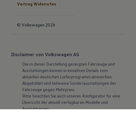
Vertrag Widerrufen
© Volkswagen 2026
Disclaimer von Volkswagen AG
Die in dieser Darstellung gezeigten Fahrzeuge und
Ausstattungen können in einzelnen Details vom
aktuellen deutschen Lieferprogramm abweichen.
Abgebildet sind teilweise Sonderausstattungen der
Fahrzeuge gegen Mehrpreis.
Bitte beachten Sie auch unseren Konfigurator für eine
Übersicht der aktuell verfügbaren Modelle und
Ausstattungen.
Die angegebenen Verbrauchs- und Emissionswerte
beziehen sich nicht auf ein einzelnes Fahrzeug und sind
nicht Bestandteil des Angebots, sondern dienen allein