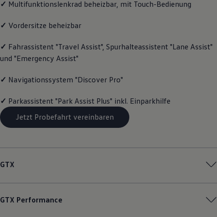
✓
Multifunktionslenkrad beheizbar, mit Touch-Bedienung
Magazin
Lifestyle
✓
Vordersitze beheizbar
Transport
Familie
Elektromobilität
✓
Fahrassistent "Travel Assist", Spurhalteassistent "Lane Assist"
Volkswagen R
und "Emergency Assist"
Pannen- und Unfallhilfe
Volkswagen Kundenbetreuung
✓
Navigationssystem "Discover Pro"
✓
Parkassistent "Park Assist Plus" inkl. Einparkhilfe
Jetzt Probefahrt vereinbaren
GTX
GTX
Performance