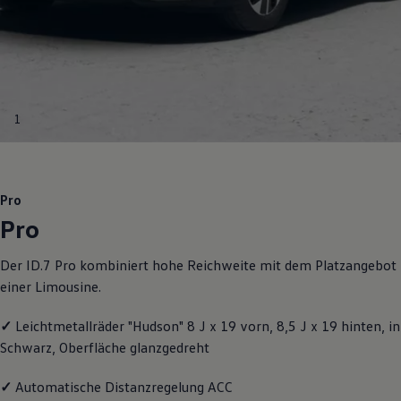
Motorenöl und Flüssigkeiten
Räder und Reifen
Pannen- und Unfallhilfe
Economy Service
Volkswagen Teile
Zubehör
Modellspezifisches Zubehör
1
Schutz und Pflege
Transport
Entertainment und Elektronik
Individualisieren
Wallbox und Ladekabel
Pro
Digitale Extras
Pro
Dienste für Ihr Modell finden
Volkswagen Apps, Login und Shop
Handy und Fahrzeug verbinden
Der ID.7 Pro kombiniert hohe Reichweite mit dem Platzangebot
Updates für Software, Karten und Radio
einer Limousine.
Über Ihr Auto
Vorgängermodelle
Kundeninformationen
✓
Leichtmetallräder "Hudson" 8 J x 19 vorn, 8,5 J x 19 hinten, in
Volkswagen Kundenbetreuung
Schwarz, Oberfläche glanzgedreht
Warn- und Kontrollleuchten
Assistenzsysteme
Digitale Betriebsanleitung
✓
Automatische Distanzregelung ACC
Live Beratung