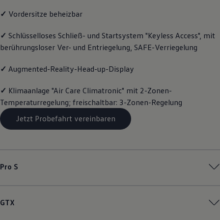
Magazin
✓
Vordersitze beheizbar
Lifestyle
Transport
Familie
✓
Schlüsselloses Schließ- und Startsystem "Keyless Access", mit
Elektromobilität
berührungsloser Ver- und Entriegelung, SAFE-Verriegelung
Volkswagen R
Pannen- und Unfallhilfe
✓
Augmented-Reality-Head-up-Display
Volkswagen Kundenbetreuung
✓
Klimaanlage "Air Care Climatronic" mit 2-Zonen-
Temperaturregelung; freischaltbar: 3-Zonen-Regelung
Jetzt Probefahrt vereinbaren
Pro S
GTX