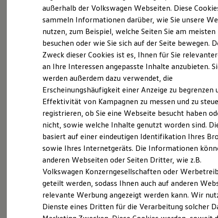
Elektrofahrzeugkonzepte
außerhalb der Volkswagen Webseiten. Diese Cookie
ID. EVERY1
sammeln Informationen darüber, wie Sie unsere We
Probefahrt vereinbaren
Reichweite
nutzen, zum Beispiel, welche Seiten Sie am meisten
Reichweite der ID. Modelle
Reichweite im Winter
besuchen oder wie Sie sich auf der Seite bewegen. D
Rekuperation
Zweck dieser Cookies ist es, Ihnen für Sie relevante
Laden
an Ihre Interessen angepasste Inhalte anzubieten. S
Laden unterwegs
Fahrzeugangebot anfordern
Laden Zuhause
werden außerdem dazu verwendet, die
Ladestationen finden
Erscheinungshäufigkeit einer Anzeige zu begrenzen 
Ladezeitensimulator
Effektivität von Kampagnen zu messen und zu steue
Batterie
Sicherheit
registrieren, ob Sie eine Webseite besucht haben od
Garantie und Lebensdauer
nicht, sowie welche Inhalte genutzt worden sind. Di
Nachhaltigkeit
Servicetermin buchen
basiert auf einer eindeutigen Identifikation Ihres B
Technologie
Kosten und Kauf
sowie Ihres Internetgeräts. Die Informationen kön
Verbrauchskosten
anderen Webseiten oder Seiten Dritter, wie z.B.
Kaufoptionen
Volkswagen Konzerngesellschaften oder Werbetrei
E-Auto-Förderung
Software und Konnektivität
Serviceanfrage stellen
geteilt werden, sodass Ihnen auch auf anderen Web
Die ID. Software 6
relevante Werbung angezeigt werden kann. Wir nut
ID. Software Versionen und Updates
Dienste eines Dritten für die Verarbeitung solcher D
Digitale Extras
Schnittstellen zu Ihrem ID.