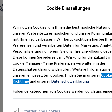
Modelle und Konfigurator
Cookie Einstellungen
Konfigurator
Modelle vergleichen
Konfiguration laden
Zum
Zum
Autosuche
Wir nutzen Cookies, um Ihnen die bestmögliche Nutzung
Hauptinhalt
Footer
Elektroautos
springen
springen
unserer Webseite zu ermöglichen und unsere Kommunika
ENERGY Sondermodelle
Nutzfahrzeuge
mit Ihnen zu verbessern. Wir berücksichtigen hierbei Ihr
SUV und CUV
Präferenzen und verarbeiten Daten für Marketing, Analyt
Familienautos
Personalisierung nur, wenn Sie uns Ihre Einwilligung gebe
Kombis
Kompaktwagen
Diese können Sie jederzeit mit Wirkung für die Zukunft i
Sportwagen
Cookie Manager (Meine Präferenzen verwalten) in der
Schnell verfügbare Fahrzeuge
Angebote und Produkte
Datenschutzerklärung widerrufen. Weitere Informatione
Aktuelle Angebote
unseren eingesetzten Cookies finden Sie in unserer
Cooki
E-Auto-Förderung
Richtlinie
und unserer
Datenschutzerklärung
.
Volkswagen Marktplatz
Die ENERGY Sondermodelle
Folgende Kategorien von Cookies werden durch uns einge
Junge Gebrauchtwagen und Gebrauchtwagen
Volkswagen Zertifizierte Gebrauchtwagen
Elektromobilität bei Gebrauchtwagen
Zubehör- und Serviceangebote
Saisonangebote
Erforderliche Cookies