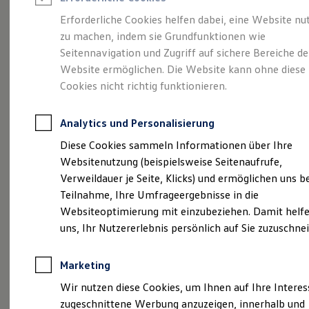
Reifenpakete
Leasing
Erforderliche Cookies helfen dabei, eine Website nu
Leasing-Angebote
zu machen, indem sie Grundfunktionen wie
Größer. Entspannter.
Gebrauchtwagen Leasing
Seitennavigation und Zugriff auf sichere Bereiche de
Junge Gebrauchtwagen-Leasing
Elektroauto Leasing
Website ermöglichen. Die Website kann ohne diese
Reichweiter.
Der ID.7.
Kleinwagen-Leasing
Cookies nicht richtig funktionieren.
Leasing ohne Anzahlung
Finanzierung
Autokredit mit Schlussrate
Analytics und Personalisierung
Versicherungen und Garantien
Kfz-Versicherung
Diese Cookies sammeln Informationen über Ihre
Restschuldversicherungen
Websitenutzung (beispielsweise Seitenaufrufe,
Garantien
Verweildauer je Seite, Klicks) und ermöglichen uns b
Wartungsverträge
Geschäftskunden
Teilnahme, Ihre Umfrageergebnisse in die
Professional Class bei Volkswagen
Websiteoptimierung mit einzubeziehen. Damit helfe
Großkunden
uns, Ihr Nutzererlebnis persönlich auf Sie zuzuschne
Behörden
Direktkunden
(
Impressum & Rechtliches
)
Sonderfahrzeuge
Marketing
Anpfiff zum Gewinn
Elektromobilität
Wir nutzen diese Cookies, um Ihnen auf Ihre Intere
Elektroautos
zugeschnittene Werbung anzuzeigen, innerhalb und
ID. Tutorials