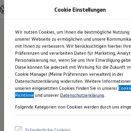
Modelle und Konfigurator
Cookie Einstellungen
Konfigurator
Modelle vergleichen
Konfiguration laden
Zum
Zum
Autosuche
Wir nutzen Cookies, um Ihnen die bestmögliche Nutzung
Hauptinhalt
Footer
Elektroautos
springen
springen
unserer Webseite zu ermöglichen und unsere Kommunika
ENERGY Sondermodelle
Nutzfahrzeuge
mit Ihnen zu verbessern. Wir berücksichtigen hierbei Ihr
SUV und CUV
Präferenzen und verarbeiten Daten für Marketing, Analyt
Familienautos
Personalisierung nur, wenn Sie uns Ihre Einwilligung gebe
Kombis
Kompaktwagen
Diese können Sie jederzeit mit Wirkung für die Zukunft i
Sportwagen
Cookie Manager (Meine Präferenzen verwalten) in der
Schnell verfügbare Fahrzeuge
Angebote und Produkte
Datenschutzerklärung widerrufen. Weitere Informatione
Aktuelle Angebote
unseren eingesetzten Cookies finden Sie in unserer
Cooki
E-Auto-Förderung
Richtlinie
und unserer
Datenschutzerklärung
.
Volkswagen Marktplatz
Die ENERGY Sondermodelle
Folgende Kategorien von Cookies werden durch uns einge
Junge Gebrauchtwagen und Gebrauchtwagen
Volkswagen Zertifizierte Gebrauchtwagen
Elektromobilität bei Gebrauchtwagen
Zubehör- und Serviceangebote
Saisonangebote
Erforderliche Cookies