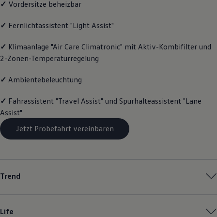
✓
Vordersitze beheizbar
Magazin
Lifestyle
✓
Fernlichtassistent "Light Assist"
Transport
Familie
Elektromobilität
✓
Klimaanlage "Air Care Climatronic" mit Aktiv-Kombifilter und
Volkswagen R
2-Zonen-Temperaturregelung
Pannen- und Unfallhilfe
Volkswagen Kundenbetreuung
✓
Ambientebeleuchtung
✓
Fahrassistent "Travel Assist" und Spurhalteassistent "Lane
Assist"
Jetzt Probefahrt vereinbaren
Trend
Life