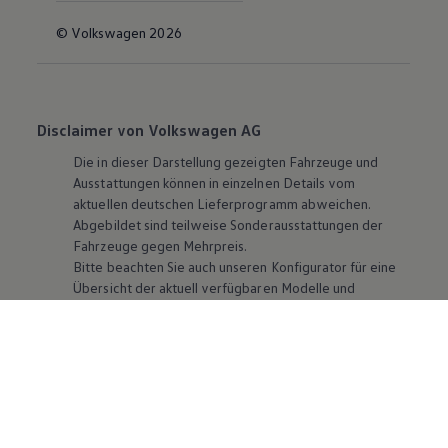
© Volkswagen 2026
Disclaimer von Volkswagen AG
Die in dieser Darstellung gezeigten Fahrzeuge und
Ausstattungen können in einzelnen Details vom
aktuellen deutschen Lieferprogramm abweichen.
Abgebildet sind teilweise Sonderausstattungen der
Fahrzeuge gegen Mehrpreis.
Bitte beachten Sie auch unseren Konfigurator für eine
Übersicht der aktuell verfügbaren Modelle und
Ausstattungen.
Die angegebenen Verbrauchs- und Emissionswerte
beziehen sich nicht auf ein einzelnes Fahrzeug und sind
nicht Bestandteil des Angebots, sondern dienen allein
Vergleichszwecken zwischen den verschiedenen
Fahrzeugtypen. Zusatzausstattungen und
Zubehör
(Anbauteile, Reifenformat usw.) können relevante