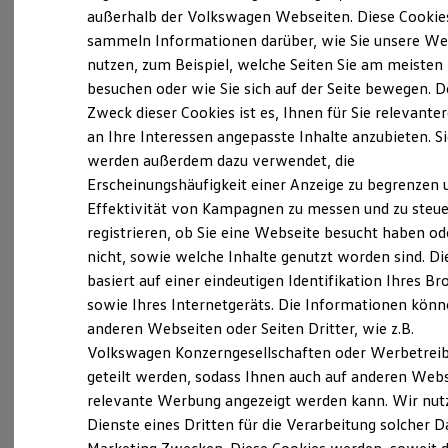
Elektrofahrzeugkonzepte
außerhalb der Volkswagen Webseiten. Diese Cookie
ID. EVERY1
sammeln Informationen darüber, wie Sie unsere We
Reichweite
nutzen, zum Beispiel, welche Seiten Sie am meisten
Reichweite der ID. Modelle
Probefahrt vereinbaren
Reichweite im Winter
besuchen oder wie Sie sich auf der Seite bewegen. D
Rekuperation
Zweck dieser Cookies ist es, Ihnen für Sie relevante
Laden
an Ihre Interessen angepasste Inhalte anzubieten. S
Laden unterwegs
Laden Zuhause
werden außerdem dazu verwendet, die
Ladestationen finden
Fahrzeugangebot anfordern
Erscheinungshäufigkeit einer Anzeige zu begrenzen 
Ladezeitensimulator
Effektivität von Kampagnen zu messen und zu steue
Batterie
Sicherheit
registrieren, ob Sie eine Webseite besucht haben od
Garantie und Lebensdauer
nicht, sowie welche Inhalte genutzt worden sind. Di
Nachhaltigkeit
basiert auf einer eindeutigen Identifikation Ihres B
Technologie
Servicetermin buchen
Kosten und Kauf
sowie Ihres Internetgeräts. Die Informationen kön
Verbrauchskosten
anderen Webseiten oder Seiten Dritter, wie z.B.
Kaufoptionen
Volkswagen Konzerngesellschaften oder Werbetrei
E-Auto-Förderung
Software und Konnektivität
geteilt werden, sodass Ihnen auch auf anderen Web
Die ID. Software 6
Serviceanfrage stellen
relevante Werbung angezeigt werden kann. Wir nut
ID. Software Versionen und Updates
Dienste eines Dritten für die Verarbeitung solcher D
Digitale Extras
Schnittstellen zu Ihrem ID.