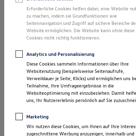
Reifenpakete
Leasing
Erforderliche Cookies helfen dabei, eine Website nu
Leasing-Angebote
zu machen, indem sie Grundfunktionen wie
Kompakt.
Gebrauchtwagen Leasing
Seitennavigation und Zugriff auf sichere Bereiche de
Junge Gebrauchtwagen-Leasing
Elektroauto Leasing
Website ermöglichen. Die Website kann ohne diese
Charismatisch. Coupé.
Kleinwagen-Leasing
Cookies nicht richtig funktionieren.
Leasing ohne Anzahlung
Der Taigo.
Finanzierung
Autokredit mit Schlussrate
Analytics und Personalisierung
Versicherungen und Garantien
Kfz-Versicherung
Diese Cookies sammeln Informationen über Ihre
Restschuldversicherungen
Websitenutzung (beispielsweise Seitenaufrufe,
Garantien
Verweildauer je Seite, Klicks) und ermöglichen uns b
Wartungsverträge
Geschäftskunden
Teilnahme, Ihre Umfrageergebnisse in die
Professional Class bei Volkswagen
Websiteoptimierung mit einzubeziehen. Damit helfe
Großkunden
uns, Ihr Nutzererlebnis persönlich auf Sie zuzuschne
Behörden
Direktkunden
Sonderfahrzeuge
Marketing
Anpfiff zum Gewinn
(
Impressum & Rechtliches
)
Elektromobilität
Wir nutzen diese Cookies, um Ihnen auf Ihre Intere
Elektroautos
zugeschnittene Werbung anzuzeigen, innerhalb und
ID. Tutorials