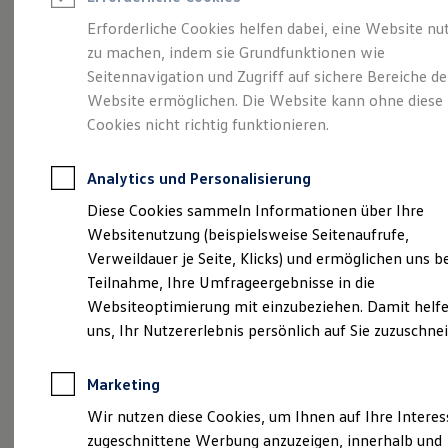
Reifenpakete
Leasing
Erforderliche Cookies helfen dabei, eine Website nu
Leasing-Angebote
zu machen, indem sie Grundfunktionen wie
Viel Platz, viel Freiheit.
Gebrauchtwagen Leasing
Seitennavigation und Zugriff auf sichere Bereiche de
Junge Gebrauchtwagen-Leasing
Elektroauto Leasing
Website ermöglichen. Die Website kann ohne diese
Der Golf Variant.
Kleinwagen-Leasing
Cookies nicht richtig funktionieren.
Leasing ohne Anzahlung
Finanzierung
Autokredit mit Schlussrate
Analytics und Personalisierung
Versicherungen und Garantien
Kfz-Versicherung
Diese Cookies sammeln Informationen über Ihre
Restschuldversicherungen
Websitenutzung (beispielsweise Seitenaufrufe,
Garantien
Verweildauer je Seite, Klicks) und ermöglichen uns b
Wartungsverträge
Geschäftskunden
Teilnahme, Ihre Umfrageergebnisse in die
Professional Class bei Volkswagen
Websiteoptimierung mit einzubeziehen. Damit helfe
Großkunden
(
Impressum & Rechtliches
)
uns, Ihr Nutzererlebnis persönlich auf Sie zuzuschne
Behörden
Direktkunden
Sonderfahrzeuge
Marketing
Anpfiff zum Gewinn
Elektromobilität
Wir nutzen diese Cookies, um Ihnen auf Ihre Intere
Elektroautos
zugeschnittene Werbung anzuzeigen, innerhalb und
ID. Tutorials