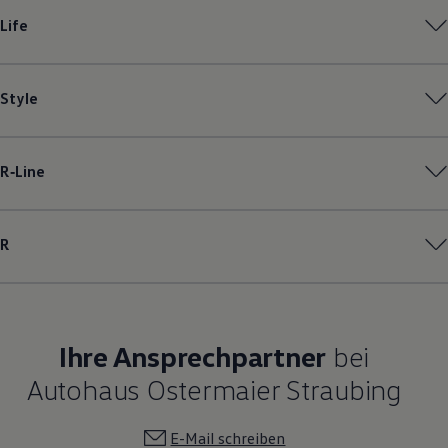
Magazin
Life
Lifestyle
Transport
Familie
Elektromobilität
Style
Volkswagen R
Pannen- und Unfallhilfe
Volkswagen Kundenbetreuung
R‑Line
R
Ihre Ansprechpartner
bei
Autohaus Ostermaier Straubing
E-Mail schreiben