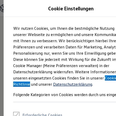
Modelle und Konfigurator
Cookie Einstellungen
Konfigurator
Modelle vergleichen
Konfiguration laden
Zum
Zum
Autosuche
Wir nutzen Cookies, um Ihnen die bestmögliche Nutzung
Hauptinhalt
Footer
Elektroautos
springen
springen
unserer Webseite zu ermöglichen und unsere Kommunika
ENERGY Sondermodelle
Nutzfahrzeuge
mit Ihnen zu verbessern. Wir berücksichtigen hierbei Ihr
SUV und CUV
Präferenzen und verarbeiten Daten für Marketing, Analyt
Familienautos
Personalisierung nur, wenn Sie uns Ihre Einwilligung gebe
Kombis
Kompaktwagen
Diese können Sie jederzeit mit Wirkung für die Zukunft i
Sportwagen
Cookie Manager (Meine Präferenzen verwalten) in der
Schnell verfügbare Fahrzeuge
Angebote und Produkte
Datenschutzerklärung widerrufen. Weitere Informatione
Aktuelle Angebote
unseren eingesetzten Cookies finden Sie in unserer
Cooki
E-Auto-Förderung
Richtlinie
und unserer
Datenschutzerklärung
.
Volkswagen Marktplatz
Die ENERGY Sondermodelle
Folgende Kategorien von Cookies werden durch uns einge
Junge Gebrauchtwagen und Gebrauchtwagen
Volkswagen Zertifizierte Gebrauchtwagen
Elektromobilität bei Gebrauchtwagen
Zubehör- und Serviceangebote
Saisonangebote
Erforderliche Cookies