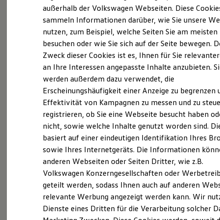
Probefahrt vereinbaren
Elektrofahrzeugkonzepte
außerhalb der Volkswagen Webseiten. Diese Cookie
ID. EVERY1
sammeln Informationen darüber, wie Sie unsere We
Reichweite
nutzen, zum Beispiel, welche Seiten Sie am meisten
Reichweite der ID. Modelle
Reichweite im Winter
besuchen oder wie Sie sich auf der Seite bewegen. D
Rekuperation
Zweck dieser Cookies ist es, Ihnen für Sie relevante
Fahrzeugangebot anfordern
Laden
an Ihre Interessen angepasste Inhalte anzubieten. S
Laden unterwegs
Laden Zuhause
werden außerdem dazu verwendet, die
Ladestationen finden
Erscheinungshäufigkeit einer Anzeige zu begrenzen 
Ladezeitensimulator
Effektivität von Kampagnen zu messen und zu steue
Batterie
Servicetermin buchen
Sicherheit
registrieren, ob Sie eine Webseite besucht haben od
Garantie und Lebensdauer
nicht, sowie welche Inhalte genutzt worden sind. Di
Nachhaltigkeit
basiert auf einer eindeutigen Identifikation Ihres B
Technologie
Kosten und Kauf
sowie Ihres Internetgeräts. Die Informationen kön
Verbrauchskosten
anderen Webseiten oder Seiten Dritter, wie z.B.
Serviceanfrage stellen
Kaufoptionen
Volkswagen Konzerngesellschaften oder Werbetrei
E-Auto-Förderung
Software und Konnektivität
geteilt werden, sodass Ihnen auch auf anderen Web
Die ID. Software 6
relevante Werbung angezeigt werden kann. Wir nut
ID. Software Versionen und Updates
Dienste eines Dritten für die Verarbeitung solcher D
Digitale Extras
Schnittstellen zu Ihrem ID.