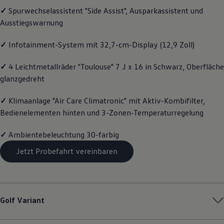
Motorenöl und Flüssigkeiten
✓
Spurwechselassistent "Side Assist", Ausparkassistent und
Räder und Reifen
Ausstiegswarnung
Pannen- und Unfallhilfe
Economy Service
Volkswagen Teile
✓
Infotainment-System mit 32,7-cm-Display (12,9 Zoll)
Zubehör
Modellspezifisches Zubehör
✓
4 Leichtmetallräder "Toulouse" 7 J x 16 in Schwarz, Oberfläche
Schutz und Pflege
glanzgedreht
Transport
Entertainment und Elektronik
Individualisieren
✓
Klimaanlage "Air Care Climatronic" mit Aktiv-Kombifilter,
Wallbox und Ladekabel
Bedienelementen hinten und 3-Zonen-Temperaturregelung
Digitale Extras
Dienste für Ihr Modell finden
Volkswagen Apps, Login und Shop
✓
Ambientebeleuchtung 30-farbig
Handy und Fahrzeug verbinden
Jetzt Probefahrt vereinbaren
Updates für Software, Karten und Radio
Über Ihr Auto
Vorgängermodelle
Kundeninformationen
Volkswagen Kundenbetreuung
Warn- und Kontrollleuchten
Golf
Variant
Assistenzsysteme
Digitale Betriebsanleitung
Live Beratung