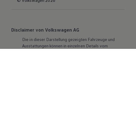
© Volkswagen 2026
Disclaimer von Volkswagen AG
Die in dieser Darstellung gezeigten Fahrzeuge und
Ausstattungen können in einzelnen Details vom
aktuellen deutschen Lieferprogramm abweichen.
Abgebildet sind teilweise Sonderausstattungen der
Fahrzeuge gegen Mehrpreis.
Bitte beachten Sie auch unseren Konfigurator für eine
Übersicht der aktuell verfügbaren Modelle und
Ausstattungen.
Die angegebenen Verbrauchs- und Emissionswerte
beziehen sich nicht auf ein einzelnes Fahrzeug und sind
nicht Bestandteil des Angebots, sondern dienen allein
Vergleichszwecken zwischen den verschiedenen
Fahrzeugtypen. Zusatzausstattungen und
Zubehör
(Anbauteile, Reifenformat usw.) können relevante
Fahrzeugparameter, wie
z. B.
Gewicht, Rollwiderstand