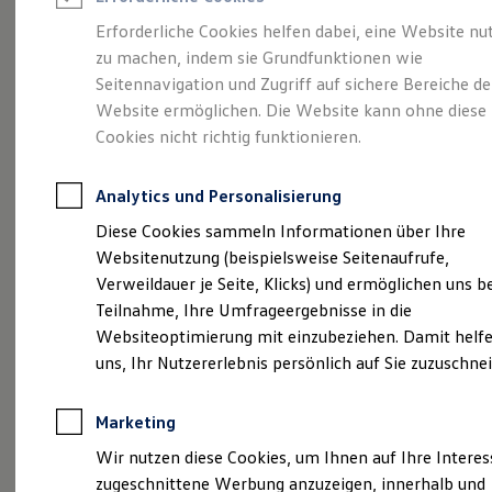
Reifenpakete
Leasing
Erforderliche Cookies helfen dabei, eine Website nu
Leasing-Angebote
zu machen, indem sie Grundfunktionen wie
Vollelektrisch.
Gebrauchtwagen Leasing
Seitennavigation und Zugriff auf sichere Bereiche de
Junge Gebrauchtwagen-Leasing
Elektroauto Leasing
Website ermöglichen. Die Website kann ohne diese
Vielseitig. Und sehr
Kleinwagen-Leasing
Cookies nicht richtig funktionieren.
Leasing ohne Anzahlung
viel Platz.
Der ID.4
Finanzierung
Autokredit mit Schlussrate
Analytics und Personalisierung
Versicherungen und Garantien
Kfz-Versicherung
Diese Cookies sammeln Informationen über Ihre
Restschuldversicherungen
Websitenutzung (beispielsweise Seitenaufrufe,
Garantien
Verweildauer je Seite, Klicks) und ermöglichen uns b
Wartungsverträge
Geschäftskunden
Teilnahme, Ihre Umfrageergebnisse in die
Professional Class bei Volkswagen
Websiteoptimierung mit einzubeziehen. Damit helfe
Großkunden
uns, Ihr Nutzererlebnis persönlich auf Sie zuzuschne
Behörden
Direktkunden
Sonderfahrzeuge
(
Impressum & Rechtliches
)
Marketing
Anpfiff zum Gewinn
Elektromobilität
Wir nutzen diese Cookies, um Ihnen auf Ihre Intere
Elektroautos
zugeschnittene Werbung anzuzeigen, innerhalb und
ID. Tutorials