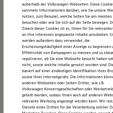
Elektrofahrzeugkonzepte
außerhalb der Volkswagen Webseiten. Diese Cookie
ID. EVERY1
sammeln Informationen darüber, wie Sie unsere We
Reichweite
Probefahrt vereinbaren
nutzen, zum Beispiel, welche Seiten Sie am meisten
Reichweite der ID. Modelle
Reichweite im Winter
besuchen oder wie Sie sich auf der Seite bewegen. D
Rekuperation
Zweck dieser Cookies ist es, Ihnen für Sie relevante
Laden
an Ihre Interessen angepasste Inhalte anzubieten. S
Laden unterwegs
Laden Zuhause
werden außerdem dazu verwendet, die
Fahrzeugangebot anfordern
Ladestationen finden
Erscheinungshäufigkeit einer Anzeige zu begrenzen 
Ladezeitensimulator
Effektivität von Kampagnen zu messen und zu steue
Batterie
Sicherheit
registrieren, ob Sie eine Webseite besucht haben od
Garantie und Lebensdauer
nicht, sowie welche Inhalte genutzt worden sind. Di
Nachhaltigkeit
Servicetermin buchen
basiert auf einer eindeutigen Identifikation Ihres B
Technologie
Kosten und Kauf
sowie Ihres Internetgeräts. Die Informationen kön
Verbrauchskosten
anderen Webseiten oder Seiten Dritter, wie z.B.
Kaufoptionen
Volkswagen Konzerngesellschaften oder Werbetrei
E-Auto-Förderung
Software und Konnektivität
geteilt werden, sodass Ihnen auch auf anderen Web
Serviceanfrage stellen
Die ID. Software 6
relevante Werbung angezeigt werden kann. Wir nut
ID. Software Versionen und Updates
Dienste eines Dritten für die Verarbeitung solcher D
Digitale Extras
Schnittstellen zu Ihrem ID.