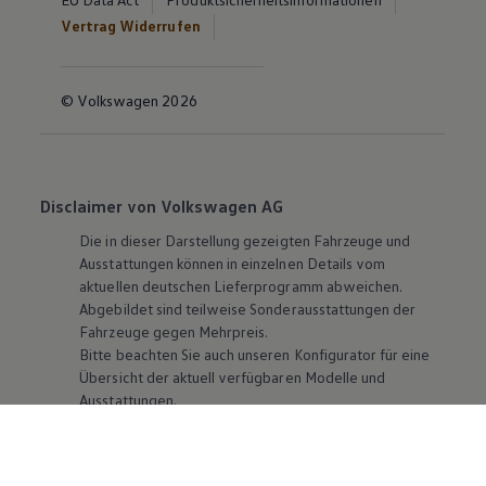
Vertrag Widerrufen
© Volkswagen 2026
Disclaimer von Volkswagen AG
Die in dieser Darstellung gezeigten Fahrzeuge und
Ausstattungen können in einzelnen Details vom
aktuellen deutschen Lieferprogramm abweichen.
Abgebildet sind teilweise Sonderausstattungen der
Fahrzeuge gegen Mehrpreis.
Bitte beachten Sie auch unseren Konfigurator für eine
Übersicht der aktuell verfügbaren Modelle und
Ausstattungen.
Die angegebenen Verbrauchs- und Emissionswerte
beziehen sich nicht auf ein einzelnes Fahrzeug und sind
nicht Bestandteil des Angebots, sondern dienen allein