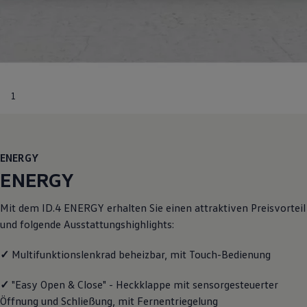
Motorenöl und Flüssigkeiten
Räder und Reifen
Pannen- und Unfallhilfe
Economy Service
Volkswagen Teile
Zubehör
Modellspezifisches Zubehör
1
Schutz und Pflege
Transport
Entertainment und Elektronik
Individualisieren
Wallbox und Ladekabel
ENERGY
Digitale Extras
Dienste für Ihr Modell finden
ENERGY
Volkswagen Apps, Login und Shop
Handy und Fahrzeug verbinden
Mit dem
ID.4
ENERGY
erhalten Sie einen attraktiven Preisvorteil
Updates für Software, Karten und Radio
Über Ihr Auto
und folgende Ausstattungshighlights:
Vorgängermodelle
Kundeninformationen
✓
Multifunktionslenkrad beheizbar, mit Touch-Bedienung
Volkswagen Kundenbetreuung
Warn- und Kontrollleuchten
Assistenzsysteme
✓
"Easy Open & Close" - Heckklappe mit sensorgesteuerter
Digitale Betriebsanleitung
Öffnung und Schließung, mit Fernentriegelung
Live Beratung