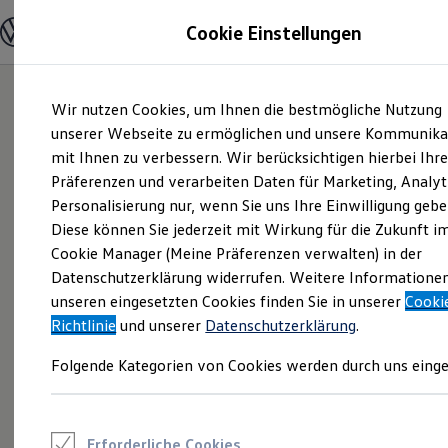
Modelle und Konfigurator
Cookie Einstellungen
Konfigurator
Modelle vergleichen
Konfiguration laden
Zum
Zum
Autosuche
Wir nutzen Cookies, um Ihnen die bestmögliche Nutzung
Hauptinhalt
Footer
Elektroautos
springen
springen
unserer Webseite zu ermöglichen und unsere Kommunika
ENERGY Sondermodelle
Nutzfahrzeuge
mit Ihnen zu verbessern. Wir berücksichtigen hierbei Ihr
SUV und CUV
Präferenzen und verarbeiten Daten für Marketing, Analyt
Familienautos
Personalisierung nur, wenn Sie uns Ihre Einwilligung gebe
Kombis
Kompaktwagen
Diese können Sie jederzeit mit Wirkung für die Zukunft i
Sportwagen
Cookie Manager (Meine Präferenzen verwalten) in der
Schnell verfügbare Fahrzeuge
Angebote und Produkte
Datenschutzerklärung widerrufen. Weitere Informatione
Aktuelle Angebote
unseren eingesetzten Cookies finden Sie in unserer
Cooki
E-Auto-Förderung
Richtlinie
und unserer
Datenschutzerklärung
.
Volkswagen Marktplatz
Die ENERGY Sondermodelle
Folgende Kategorien von Cookies werden durch uns einge
Junge Gebrauchtwagen und Gebrauchtwagen
Volkswagen Zertifizierte Gebrauchtwagen
Elektromobilität bei Gebrauchtwagen
Zubehör- und Serviceangebote
Saisonangebote
Erforderliche Cookies