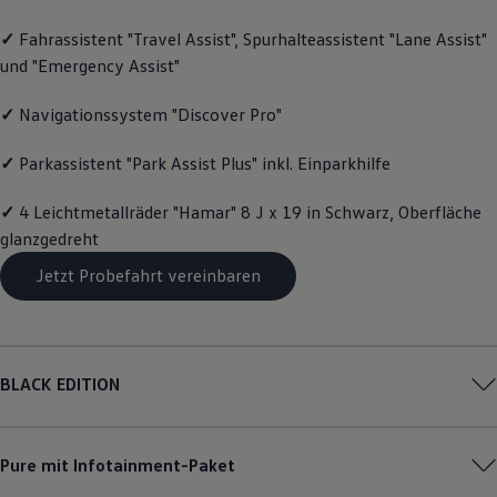
Magazin
✓
Fahrassistent "Travel Assist", Spurhalteassistent "Lane Assist"
Lifestyle
Transport
und "Emergency Assist"
Familie
Elektromobilität
✓
Navigationssystem "Discover Pro"
Volkswagen R
Pannen- und Unfallhilfe
Volkswagen Kundenbetreuung
✓
Parkassistent "Park Assist Plus" inkl. Einparkhilfe
✓
4 Leichtmetallräder "Hamar" 8 J x 19 in Schwarz, Oberfläche
glanzgedreht
Jetzt Probefahrt vereinbaren
BLACK EDITION
Pure mit Infotainment-Paket