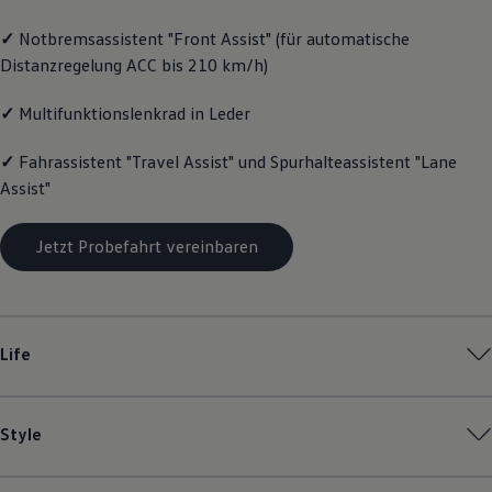
Magazin
✓
Notbremsassistent "Front Assist" (für automatische
Lifestyle
Transport
Distanzregelung ACC bis 210 km/h)
Familie
Elektromobilität
✓
Multifunktionslenkrad in Leder
Volkswagen R
Pannen- und Unfallhilfe
Volkswagen Kundenbetreuung
✓
Fahrassistent "Travel Assist" und Spurhalteassistent "Lane
Assist"
Jetzt Probefahrt vereinbaren
Life
Style