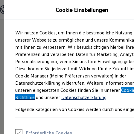
Modelle und Konfigurator
Cookie Einstellungen
Konfigurator
Modelle vergleichen
Konfiguration laden
Zum
Zum
Autosuche
Wir nutzen Cookies, um Ihnen die bestmögliche Nutzung
Hauptinhalt
Footer
Elektroautos
springen
springen
unserer Webseite zu ermöglichen und unsere Kommunika
ENERGY Sondermodelle
Nutzfahrzeuge
mit Ihnen zu verbessern. Wir berücksichtigen hierbei Ihr
SUV und CUV
Präferenzen und verarbeiten Daten für Marketing, Analyt
Familienautos
Personalisierung nur, wenn Sie uns Ihre Einwilligung gebe
Kombis
Kompaktwagen
Diese können Sie jederzeit mit Wirkung für die Zukunft i
Sportwagen
Cookie Manager (Meine Präferenzen verwalten) in der
Schnell verfügbare Fahrzeuge
Angebote und Produkte
Datenschutzerklärung widerrufen. Weitere Informatione
Aktuelle Angebote
unseren eingesetzten Cookies finden Sie in unserer
Cooki
E-Auto-Förderung
Richtlinie
und unserer
Datenschutzerklärung
.
Volkswagen Marktplatz
Die ENERGY Sondermodelle
Folgende Kategorien von Cookies werden durch uns einge
Junge Gebrauchtwagen und Gebrauchtwagen
Volkswagen Zertifizierte Gebrauchtwagen
Elektromobilität bei Gebrauchtwagen
Zubehör- und Serviceangebote
Saisonangebote
Erforderliche Cookies