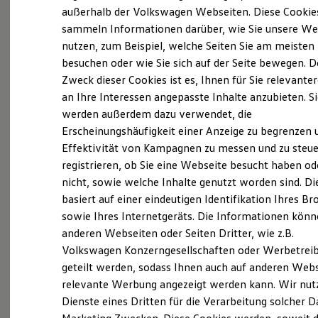
Elektrofahrzeugkonzepte
außerhalb der Volkswagen Webseiten. Diese Cookie
ID. EVERY1
sammeln Informationen darüber, wie Sie unsere We
Reichweite
nutzen, zum Beispiel, welche Seiten Sie am meisten
Reichweite der ID. Modelle
Probefahrt vereinbaren
Reichweite im Winter
besuchen oder wie Sie sich auf der Seite bewegen. D
Rekuperation
Zweck dieser Cookies ist es, Ihnen für Sie relevante
Laden
an Ihre Interessen angepasste Inhalte anzubieten. S
Laden unterwegs
Laden Zuhause
werden außerdem dazu verwendet, die
Ladestationen finden
Erscheinungshäufigkeit einer Anzeige zu begrenzen 
Fahrzeugangebot anfordern
Ladezeitensimulator
Effektivität von Kampagnen zu messen und zu steue
Batterie
Sicherheit
registrieren, ob Sie eine Webseite besucht haben od
Garantie und Lebensdauer
nicht, sowie welche Inhalte genutzt worden sind. Di
Nachhaltigkeit
basiert auf einer eindeutigen Identifikation Ihres B
Technologie
Servicetermin buchen
Kosten und Kauf
sowie Ihres Internetgeräts. Die Informationen kön
Verbrauchskosten
anderen Webseiten oder Seiten Dritter, wie z.B.
Kaufoptionen
Volkswagen Konzerngesellschaften oder Werbetrei
E-Auto-Förderung
Software und Konnektivität
geteilt werden, sodass Ihnen auch auf anderen Web
Die ID. Software 6
relevante Werbung angezeigt werden kann. Wir nut
Serviceanfrage stellen
ID. Software Versionen und Updates
Dienste eines Dritten für die Verarbeitung solcher D
Digitale Extras
Schnittstellen zu Ihrem ID.