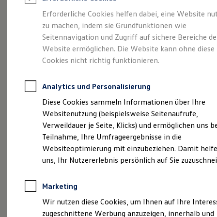
Reifenpakete
Leasing
Erforderliche Cookies helfen dabei, eine Website nu
Leasing-Angebote
zu machen, indem sie Grundfunktionen wie
Ihr Begleiter für Alltag
Gebrauchtwagen Leasing
Seitennavigation und Zugriff auf sichere Bereiche de
Junge Gebrauchtwagen-Leasing
Elektroauto Leasing
Website ermöglichen. Die Website kann ohne diese
und Freizeit.
Der T-
Kleinwagen-Leasing
Cookies nicht richtig funktionieren.
Leasing ohne Anzahlung
Cross.
Finanzierung
Autokredit mit Schlussrate
Analytics und Personalisierung
Versicherungen und Garantien
Kfz-Versicherung
Diese Cookies sammeln Informationen über Ihre
Restschuldversicherungen
Websitenutzung (beispielsweise Seitenaufrufe,
Garantien
Verweildauer je Seite, Klicks) und ermöglichen uns b
Wartungsverträge
Geschäftskunden
Teilnahme, Ihre Umfrageergebnisse in die
Professional Class bei Volkswagen
Websiteoptimierung mit einzubeziehen. Damit helfe
Großkunden
uns, Ihr Nutzererlebnis persönlich auf Sie zuzuschne
Behörden
Direktkunden
Sonderfahrzeuge
Marketing
Anpfiff zum Gewinn
(
Impressum & Rechtliches
)
Elektromobilität
Wir nutzen diese Cookies, um Ihnen auf Ihre Intere
Elektroautos
zugeschnittene Werbung anzuzeigen, innerhalb und
ID. Tutorials