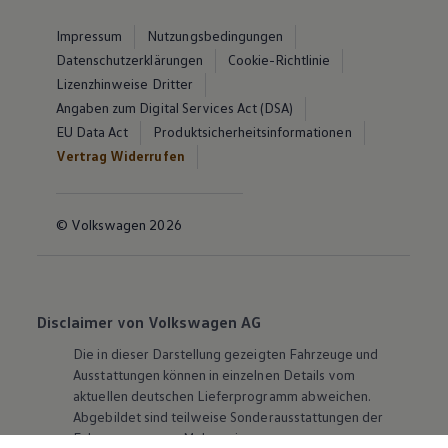
Impressum
Nutzungsbedingungen
Datenschutzerklärungen
Cookie-Richtlinie
Lizenzhinweise Dritter
Angaben zum Digital Services Act (DSA)
EU Data Act
Produktsicherheitsinformationen
Vertrag Widerrufen
© Volkswagen 2026
Disclaimer von Volkswagen AG
Die in dieser Darstellung gezeigten Fahrzeuge und
Ausstattungen können in einzelnen Details vom
aktuellen deutschen Lieferprogramm abweichen.
Abgebildet sind teilweise Sonderausstattungen der
Fahrzeuge gegen Mehrpreis.