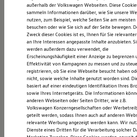
Elektrofahrzeugkonzepte
außerhalb der Volkswagen Webseiten. Diese Cookie
ID. EVERY1
sammeln Informationen darüber, wie Sie unsere We
Reichweite
Probefahrt vereinbaren
nutzen, zum Beispiel, welche Seiten Sie am meisten
Reichweite der ID. Modelle
Reichweite im Winter
besuchen oder wie Sie sich auf der Seite bewegen. D
Rekuperation
Zweck dieser Cookies ist es, Ihnen für Sie relevante
Laden
an Ihre Interessen angepasste Inhalte anzubieten. S
Laden unterwegs
Laden Zuhause
werden außerdem dazu verwendet, die
Fahrzeugangebot anfordern
Ladestationen finden
Erscheinungshäufigkeit einer Anzeige zu begrenzen 
Ladezeitensimulator
Effektivität von Kampagnen zu messen und zu steue
Batterie
Sicherheit
registrieren, ob Sie eine Webseite besucht haben od
Garantie und Lebensdauer
nicht, sowie welche Inhalte genutzt worden sind. Di
Nachhaltigkeit
Servicetermin buchen
basiert auf einer eindeutigen Identifikation Ihres B
Technologie
Kosten und Kauf
sowie Ihres Internetgeräts. Die Informationen kön
Verbrauchskosten
anderen Webseiten oder Seiten Dritter, wie z.B.
Kaufoptionen
Volkswagen Konzerngesellschaften oder Werbetrei
E-Auto-Förderung
Software und Konnektivität
geteilt werden, sodass Ihnen auch auf anderen Web
Serviceanfrage stellen
Die ID. Software 6
relevante Werbung angezeigt werden kann. Wir nut
ID. Software Versionen und Updates
Dienste eines Dritten für die Verarbeitung solcher D
Digitale Extras
Schnittstellen zu Ihrem ID.