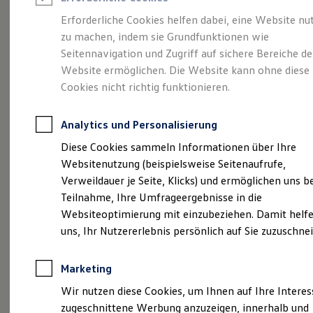
Reifenpakete
Leasing
Erforderliche Cookies helfen dabei, eine Website nu
Leasing-Angebote
zu machen, indem sie Grundfunktionen wie
Kompakt.
Gebrauchtwagen Leasing
Seitennavigation und Zugriff auf sichere Bereiche de
Junge Gebrauchtwagen-Leasing
Elektroauto Leasing
Website ermöglichen. Die Website kann ohne diese
Charismatisch. Coupé.
Kleinwagen-Leasing
Cookies nicht richtig funktionieren.
Leasing ohne Anzahlung
Der Taigo.
Finanzierung
Autokredit mit Schlussrate
Analytics und Personalisierung
Versicherungen und Garantien
Kfz-Versicherung
Diese Cookies sammeln Informationen über Ihre
Restschuldversicherungen
Websitenutzung (beispielsweise Seitenaufrufe,
Garantien
Verweildauer je Seite, Klicks) und ermöglichen uns b
Wartungsverträge
Geschäftskunden
Teilnahme, Ihre Umfrageergebnisse in die
Professional Class bei Volkswagen
Websiteoptimierung mit einzubeziehen. Damit helfe
Großkunden
uns, Ihr Nutzererlebnis persönlich auf Sie zuzuschne
Behörden
Direktkunden
Sonderfahrzeuge
(
Impressum & Rechtliches
)
Marketing
Anpfiff zum Gewinn
Elektromobilität
Wir nutzen diese Cookies, um Ihnen auf Ihre Intere
Elektroautos
zugeschnittene Werbung anzuzeigen, innerhalb und
ID. Tutorials