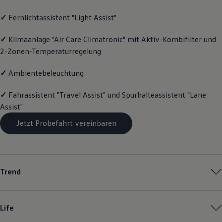
Magazin
✓
Fernlichtassistent "Light Assist"
Lifestyle
Transport
Familie
✓
Klimaanlage "Air Care Climatronic" mit Aktiv-Kombifilter und
Elektromobilität
2-Zonen-Temperaturregelung
Volkswagen R
Pannen- und Unfallhilfe
Volkswagen Kundenbetreuung
✓
Ambientebeleuchtung
✓
Fahrassistent "Travel Assist" und Spurhalteassistent "Lane
Assist"
Jetzt Probefahrt vereinbaren
Trend
Life