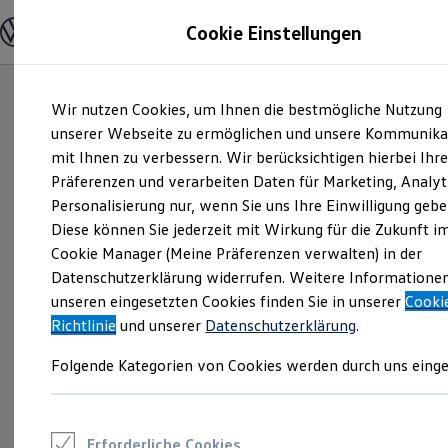
Modelle und Konfigurator
Cookie Einstellungen
Konfigurator
Modelle vergleichen
Konfiguration laden
Zum
Zum
Autosuche
Wir nutzen Cookies, um Ihnen die bestmögliche Nutzung
Hauptinhalt
Footer
Elektroautos
springen
springen
unserer Webseite zu ermöglichen und unsere Kommunika
ENERGY Sondermodelle
Nutzfahrzeuge
mit Ihnen zu verbessern. Wir berücksichtigen hierbei Ihr
SUV und CUV
Präferenzen und verarbeiten Daten für Marketing, Analyt
Familienautos
Personalisierung nur, wenn Sie uns Ihre Einwilligung gebe
Kombis
Kompaktwagen
Diese können Sie jederzeit mit Wirkung für die Zukunft i
Sportwagen
Cookie Manager (Meine Präferenzen verwalten) in der
Schnell verfügbare Fahrzeuge
Angebote und Produkte
Datenschutzerklärung widerrufen. Weitere Informatione
Aktuelle Angebote
unseren eingesetzten Cookies finden Sie in unserer
Cooki
E-Auto-Förderung
Richtlinie
und unserer
Datenschutzerklärung
.
Volkswagen Marktplatz
Die ENERGY Sondermodelle
Folgende Kategorien von Cookies werden durch uns einge
Junge Gebrauchtwagen und Gebrauchtwagen
Volkswagen Zertifizierte Gebrauchtwagen
Elektromobilität bei Gebrauchtwagen
Zubehör- und Serviceangebote
Saisonangebote
Erforderliche Cookies