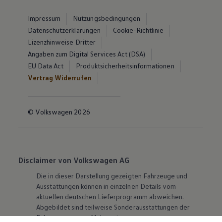
Impressum
Nutzungsbedingungen
Datenschutzerklärungen
Cookie-Richtlinie
Lizenzhinweise Dritter
Angaben zum Digital Services Act (DSA)
EU Data Act
Produktsicherheitsinformationen
Vertrag Widerrufen
© Volkswagen 2026
Disclaimer von Volkswagen AG
Die in dieser Darstellung gezeigten Fahrzeuge und
Ausstattungen können in einzelnen Details vom
aktuellen deutschen Lieferprogramm abweichen.
Abgebildet sind teilweise Sonderausstattungen der
Fahrzeuge gegen Mehrpreis.