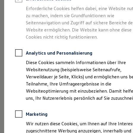
Reifenpakete
Leasing
Erforderliche Cookies helfen dabei, eine Website nu
Leasing-Angebote
zu machen, indem sie Grundfunktionen wie
Abenteuer Leben.
Der
Gebrauchtwagen Leasing
Seitennavigation und Zugriff auf sichere Bereiche de
Junge Gebrauchtwagen-Leasing
Elektroauto Leasing
Website ermöglichen. Die Website kann ohne diese
Tiguan.
Kleinwagen-Leasing
Cookies nicht richtig funktionieren.
Leasing ohne Anzahlung
Finanzierung
Autokredit mit Schlussrate
Analytics und Personalisierung
Versicherungen und Garantien
Kfz-Versicherung
Diese Cookies sammeln Informationen über Ihre
Restschuldversicherungen
Websitenutzung (beispielsweise Seitenaufrufe,
Garantien
Verweildauer je Seite, Klicks) und ermöglichen uns b
Wartungsverträge
Geschäftskunden
Teilnahme, Ihre Umfrageergebnisse in die
Professional Class bei Volkswagen
Websiteoptimierung mit einzubeziehen. Damit helfe
Großkunden
uns, Ihr Nutzererlebnis persönlich auf Sie zuzuschne
Behörden
(
Impressum & Rechtliches
)
Direktkunden
Sonderfahrzeuge
Marketing
Anpfiff zum Gewinn
Elektromobilität
Wir nutzen diese Cookies, um Ihnen auf Ihre Intere
Elektroautos
zugeschnittene Werbung anzuzeigen, innerhalb und
ID. Tutorials