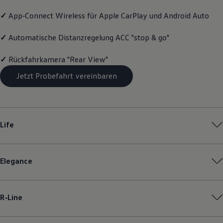
Magazin
✓
App‑Connect
Wireless für Apple
CarPlay
und
Android
Auto
Lifestyle
Transport
Familie
✓
Automatische Distanzregelung ACC "stop & go"
Elektromobilität
Volkswagen R
✓
Rückfahrkamera "Rear View"
Pannen- und Unfallhilfe
Volkswagen Kundenbetreuung
Jetzt Probefahrt vereinbaren
Life
Elegance
R‑Line