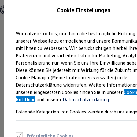
Modelle und Konfigurator
Cookie Einstellungen
Konfigurator
Modelle vergleichen
Konfiguration laden
Zum
Zum
Autosuche
Wir nutzen Cookies, um Ihnen die bestmögliche Nutzung
Hauptinhalt
Footer
Elektroautos
springen
springen
unserer Webseite zu ermöglichen und unsere Kommunika
ENERGY Sondermodelle
Nutzfahrzeuge
mit Ihnen zu verbessern. Wir berücksichtigen hierbei Ihr
SUV und CUV
Präferenzen und verarbeiten Daten für Marketing, Analyt
Familienautos
Personalisierung nur, wenn Sie uns Ihre Einwilligung gebe
Kombis
Kompaktwagen
Diese können Sie jederzeit mit Wirkung für die Zukunft i
Sportwagen
Cookie Manager (Meine Präferenzen verwalten) in der
Schnell verfügbare Fahrzeuge
Angebote und Produkte
Datenschutzerklärung widerrufen. Weitere Informatione
Aktuelle Angebote
unseren eingesetzten Cookies finden Sie in unserer
Cooki
E-Auto-Förderung
Richtlinie
und unserer
Datenschutzerklärung
.
Volkswagen Marktplatz
Die ENERGY Sondermodelle
Folgende Kategorien von Cookies werden durch uns einge
Junge Gebrauchtwagen und Gebrauchtwagen
Volkswagen Zertifizierte Gebrauchtwagen
Elektromobilität bei Gebrauchtwagen
Zubehör- und Serviceangebote
Saisonangebote
Erforderliche Cookies