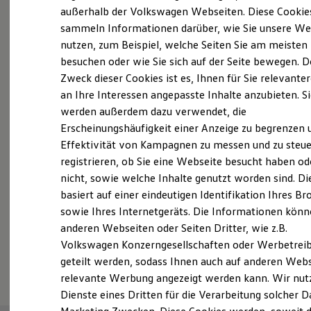
Elektrofahrzeugkonzepte
außerhalb der Volkswagen Webseiten. Diese Cookie
Probefahrt vereinbaren
ID. EVERY1
sammeln Informationen darüber, wie Sie unsere We
Reichweite
nutzen, zum Beispiel, welche Seiten Sie am meisten
Reichweite der ID. Modelle
Reichweite im Winter
besuchen oder wie Sie sich auf der Seite bewegen. D
Rekuperation
Zweck dieser Cookies ist es, Ihnen für Sie relevante
Laden
an Ihre Interessen angepasste Inhalte anzubieten. S
Fahrzeugangebot anfordern
Laden unterwegs
Laden Zuhause
werden außerdem dazu verwendet, die
Ladestationen finden
Erscheinungshäufigkeit einer Anzeige zu begrenzen 
Ladezeitensimulator
Effektivität von Kampagnen zu messen und zu steue
Batterie
Sicherheit
registrieren, ob Sie eine Webseite besucht haben od
Garantie und Lebensdauer
Servicetermin buchen
nicht, sowie welche Inhalte genutzt worden sind. Di
Nachhaltigkeit
basiert auf einer eindeutigen Identifikation Ihres B
Technologie
Kosten und Kauf
sowie Ihres Internetgeräts. Die Informationen kön
Verbrauchskosten
anderen Webseiten oder Seiten Dritter, wie z.B.
Kaufoptionen
Volkswagen Konzerngesellschaften oder Werbetrei
E-Auto-Förderung
Serviceanfrage stellen
Software und Konnektivität
geteilt werden, sodass Ihnen auch auf anderen Web
Die ID. Software 6
relevante Werbung angezeigt werden kann. Wir nut
ID. Software Versionen und Updates
Dienste eines Dritten für die Verarbeitung solcher D
Digitale Extras
Schnittstellen zu Ihrem ID.