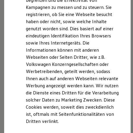
begrenzen und die Effektivität von
Autohaus Ostmann Bad Arolsen GmbH
Hybridautos
Kampagnen zu messen und zu steuern. Sie
Marke und Erlebnis
Geschäftsführer: Reinhard Ostmann, Vitali Klein, Mike
registrieren, ob Sie eine Webseite besucht
Volkswagen R und R Experience
R-Modelle
Altmann
haben oder nicht, sowie welche Inhalte
R Experience
genutzt worden sind. Dies basiert auf einer
Driving Experience
Landstr. 11-15
eindeutigen Identifikation Ihres Browsers
Volkswagen entdecken
Werkbesichtigung
sowie Ihres Internetgeräts. Die
Factory visit
34454 Bad Arolsen-Mengeringhausen
Informationen können mit anderen
Lifestyle Shop
Webseiten oder Seiten Dritter, wie z.B.
T-Roc Kollektion
Telefon: +49 (5691) 8989-530
Golf Kollektion
Volkswagen Konzerngesellschaften oder
ID. Kollektion
Werbetreibenden, geteilt werden, sodass
Fax: +49 (5691) 8989-9530
Volkswagen Kollektion
Ihnen auch auf anderen Webseiten relevante
R-Kollektion
GTI Kollektion
Werbung angezeigt werden kann. Wir nutzen
E-Mail:
info-ba@autohaus-ostmann.de
Fußball Drop
die Dienste eines Dritten für die Verarbeitung
we drive football
Kontakt:
solcher Daten zu Marketing Zwecken. Diese
#wedriveproud
Besitzer und Service
Telefon: 05692 / 9876-200
Cookies werden, soweit dies zweckdienlich
myVolkswagen
info@autohaus-ostmann.de
ist, oftmals mit Seitenfunktionalitäten von
Software Updates
Dritten verlinkt.
Service und Ersatzteile
Versicherungsvertreter mit Erlaubnisbefreiung,
Inspektion und HU/AU
Reparaturen und Checks