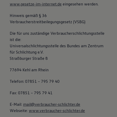
www.gesetze-im-internet.de
eingesehen werden.
Magazin
Lifestyle
Transport
Hinweis gemäß § 36
Familie
Verbraucherstreitbeilegungsgesetz (VSBG)
Elektromobilität
Volkswagen R
Pannen- und Unfallhilfe
Die für uns zuständige Verbraucherschlichtungsstelle
Volkswagen Kundenbetreuung
ist die:
Universalschlichtungsstelle des Bundes am Zentrum
für Schlichtung e.V.
Straßburger Straße 8
77694 Kehl am Rhein
Telefon: 07851 – 795 79 40
Fax: 07851 – 795 79 41
E-Mail:
mail@verbraucher-schlichter.de
Webseite:
www.verbraucher-schlichter.de