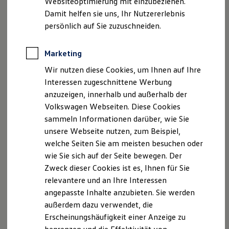
Websiteoptimierung mit einzubeziehen.
Elektrofahrzeugkonzepte
E-Mail:
info@autohaus-ostmann.de
Damit helfen sie uns, Ihr Nutzererlebnis
ID. EVERY1
Reichweite
persönlich auf Sie zuzuschneiden.
Reichweite der ID. Modelle
Geschäftsführer:
Reichweite im Winter
Reinhard Ostmann, Vitali Klein, Mike Altmann
Rekuperation
Marketing
Laden
Komplementär:
Wir nutzen diese Cookies, um Ihnen auf Ihre
Laden unterwegs
Laden Zuhause
Autohaus Ostmann Verwaltungs GmbH (HRB 19510,
Interessen zugeschnittene Werbung
Ladestationen finden
Amtsgericht Kassel)
anzuzeigen, innerhalb und außerhalb der
Ladezeitensimulator
Volkswagen Webseiten. Diese Cookies
Batterie
Ippinghäuser Straße 10, 34466 Wolfhagen
Sicherheit
sammeln Informationen darüber, wie Sie
Garantie und Lebensdauer
unsere Webseite nutzen, zum Beispiel,
Nachhaltigkeit
Handelsregister:
welche Seiten Sie am meisten besuchen oder
Technologie
Amtsgericht Kassel HRA 15001
Kosten und Kauf
wie Sie sich auf der Seite bewegen. Der
Verbrauchskosten
Zweck dieser Cookies ist es, Ihnen für Sie
Kaufoptionen
Umsatzsteuer-Identifikationsnummer gemäß §27a
relevantere und an Ihre Interessen
E-Auto-Förderung
Umsatzsteuergesetz:DE113029013
Software und Konnektivität
angepasste Inhalte anzubieten. Sie werden
Die ID. Software 6
außerdem dazu verwendet, die
Inhaltlich Verantwortlicher gemäß § 18 Abs. 2 MStV:
ID. Software Versionen und Updates
Erscheinungshäufigkeit einer Anzeige zu
Digitale Extras
Schnittstellen zu Ihrem ID.