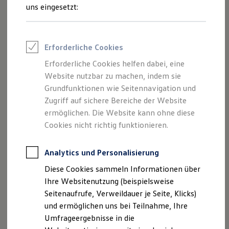
Inhalten und Angeboten, die auf dieser
Reifenpakete
uns eingesetzt:
Leasing
Website speziell aufgeführt sind.
Leasing-Angebote
Gebrauchtwagen Leasing
Junge Gebrauchtwagen-Leasing
Erforderliche Cookies
Elektroauto Leasing
Kleinwagen-Leasing
Erforderliche Cookies helfen dabei, eine
Impressum
Leasing ohne Anzahlung
Website nutzbar zu machen, indem sie
Finanzierung
Autokredit mit Schlussrate
Grundfunktionen wie Seitennavigation und
Datenschutzerklärung
Versicherungen und Garantien
Zugriff auf sichere Bereiche der Website
Kfz-Versicherung
ermöglichen. Die Website kann ohne diese
Restschuldversicherungen
Garantien
Cookies nicht richtig funktionieren.
Impressum
Wartungsverträge
Geschäftskunden
Professional Class bei Volkswagen
Analytics und Personalisierung
Autohaus Ostmann GmbH u. Co.
Großkunden
Diese Cookies sammeln Informationen über
Kommanditgesellschaft
Behörden
Direktkunden
Ihre Websitenutzung (beispielsweise
Ippinghäuser Str. 10
Sonderfahrzeuge
Seitenaufrufe, Verweildauer je Seite, Klicks)
34466 Wolfhagen
Anpfiff zum Gewinn
und ermöglichen uns bei Teilnahme, Ihre
Elektromobilität
Telefon: +49 (5692) 9876-0
Elektroautos
Umfrageergebnisse in die
ID. Tutorials
Fax: +49 (5692) 9876-9100