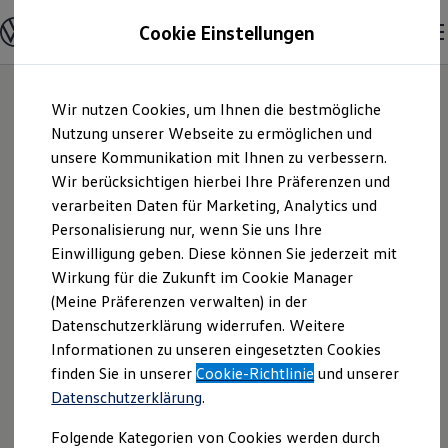
Modelle und Konfigurator
Cookie Einstellungen
Konfigurator
Modelle vergleichen
Konfiguration laden
Zum
Zum
Autosuche
Wir nutzen Cookies, um Ihnen die bestmögliche
Hauptinhalt
Footer
Elektroautos
springen
springen
Nutzung unserer Webseite zu ermöglichen und
ENERGY Sondermodelle
Nutzfahrzeuge
unsere Kommunikation mit Ihnen zu verbessern.
Autohaus Ostmann
SUV und CUV
Wir berücksichtigen hierbei Ihre Präferenzen und
Familienautos
verarbeiten Daten für Marketing, Analytics und
Kombis
GmbH & Co. KG |
Kompaktwagen
Personalisierung nur, wenn Sie uns Ihre
Sportwagen
Einwilligung geben. Diese können Sie jederzeit mit
Impressum &
Schnell verfügbare Fahrzeuge
Angebote und Produkte
Wirkung für die Zukunft im Cookie Manager
Aktuelle Angebote
(Meine Präferenzen verwalten) in der
Rechtliches
E-Auto-Förderung
Datenschutzerklärung widerrufen. Weitere
Volkswagen Marktplatz
Informationen zu unseren eingesetzten Cookies
Die ENERGY Sondermodelle
Junge Gebrauchtwagen und Gebrauchtwagen
Hier finden Sie Informationen über uns
finden Sie in unserer
Cookie-Richtlinie
und unserer
Volkswagen Zertifizierte Gebrauchtwagen
Datenschutzerklärung
.
(Autohaus Ostmann GmbH & Co. KG)
Elektromobilität bei Gebrauchtwagen
Zubehör- und Serviceangebote
als verantwortlichen Anbieter von
Folgende Kategorien von Cookies werden durch
Saisonangebote