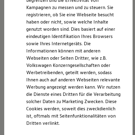
begrenzen und die Effektivität von
Hybridautos
Schiedsstelle des Kraftfahrzeuggewerbes Limburg-
Kampagnen zu messen und zu steuern. Sie
Marke und Erlebnis
Weilburg
registrieren, ob Sie eine Webseite besucht
Volkswagen R und R Experience
Schiede 32
R-Modelle
haben oder nicht, sowie welche Inhalte
R Experience
65549 Limburg
genutzt worden sind. Dies basiert auf einer
Driving Experience
Tel: 06431/91460
eindeutigen Identifikation Ihres Browsers
Volkswagen entdecken
Fax: 06431/914617
Werkbesichtigung
sowie Ihres Internetgeräts. Die
Factory visit
Mail:
info@kh-limburg.de
Informationen können mit anderen
Lifestyle Shop
Internet:
www.kh-limburg.de
Webseiten oder Seiten Dritter, wie z.B.
T-Roc Kollektion
Golf Kollektion
Volkswagen Konzerngesellschaften oder
ID. Kollektion
Werbetreibenden, geteilt werden, sodass
Volkswagen Kollektion
Datenschutzerklärung
Ihnen auch auf anderen Webseiten relevante
R-Kollektion
GTI Kollektion
Werbung angezeigt werden kann. Wir nutzen
Fußball Drop
die Dienste eines Dritten für die Verarbeitung
we drive football
solcher Daten zu Marketing Zwecken. Diese
#wedriveproud
Besitzer und Service
Cookies werden, soweit dies zweckdienlich
myVolkswagen
ist, oftmals mit Seitenfunktionalitäten von
Software Updates
Dritten verlinkt.
Service und Ersatzteile
Inspektion und HU/AU
Reparaturen und Checks