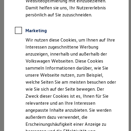
Websiteoptimierung mit einzubeziehen.
Elektrofahrzeugkonzepte
Handelsregister: HRA 0830 AG Limburg
Damit helfen sie uns, Ihr Nutzererlebnis
ID. EVERY1
Umsatzsteuer ID gemäß §27a Umsatzsteuergesetz
Reichweite
persönlich auf Sie zuzuschneiden.
Reichweite der ID. Modelle
DE 113262504
Reichweite im Winter
Verantwortlicher im Sinne des §10 Absatz 3
Rekuperation
Marketing
Mediendienste-Staatsvertrag:
Laden
Wir nutzen diese Cookies, um Ihnen auf Ihre
Laden unterwegs
Laden Zuhause
Interessen zugeschnittene Werbung
Hinweis gemäß § 36
Ladestationen finden
anzuzeigen, innerhalb und außerhalb der
Verbraucherstreitbeilegungsgesetz (VSBG) Wir sind
Ladezeitensimulator
Volkswagen Webseiten. Diese Cookies
Batterie
zur Teilnahme an einem Streitbeilegungsverfahren
Sicherheit
sammeln Informationen darüber, wie Sie
vor einer Verbraucherschlichtungsstelle weder bereit
Garantie und Lebensdauer
unsere Webseite nutzen, zum Beispiel,
noch dazu verpflichtet.
Nachhaltigkeit
welche Seiten Sie am meisten besuchen oder
Technologie
Kosten und Kauf
Als Meisterbetrieb der Kfz-Innung bieten wir
wie Sie sich auf der Seite bewegen. Der
Verbrauchskosten
alternativ die Teilnahme an
Zweck dieser Cookies ist es, Ihnen für Sie
Kaufoptionen
einem Verfahren vor einer branchenspezifischen Kfz-
relevantere und an Ihre Interessen
E-Auto-Förderung
Software und Konnektivität
Schiedsstelle an.
angepasste Inhalte anzubieten. Sie werden
Die ID. Software 6
Die für uns zuständige Kfz-Schiedsstelle erreichen Sie
außerdem dazu verwendet, die
ID. Software Versionen und Updates
unter:
Erscheinungshäufigkeit einer Anzeige zu
Digitale Extras
Schnittstellen zu Ihrem ID.