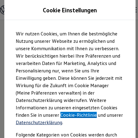
Modelle und Konfigurator
Cookie Einstellungen
Konfigurator
Modelle vergleichen
Konfiguration laden
Zum
Zum
Autosuche
Wir nutzen Cookies, um Ihnen die bestmögliche
Hauptinhalt
Footer
Elektroautos
springen
springen
Nutzung unserer Webseite zu ermöglichen und
ENERGY Sondermodelle
Nutzfahrzeuge
unsere Kommunikation mit Ihnen zu verbessern.
Autohaus Otto Horn
SUV und CUV
Wir berücksichtigen hierbei Ihre Präferenzen und
Familienautos
verarbeiten Daten für Marketing, Analytics und
Kombis
Inh. Heike Horn e.K. |
Kompaktwagen
Personalisierung nur, wenn Sie uns Ihre
Sportwagen
Einwilligung geben. Diese können Sie jederzeit mit
Impressum &
Schnell verfügbare Fahrzeuge
Angebote und Produkte
Wirkung für die Zukunft im Cookie Manager
Aktuelle Angebote
(Meine Präferenzen verwalten) in der
Rechtliches
E-Auto-Förderung
Datenschutzerklärung widerrufen. Weitere
Volkswagen Marktplatz
Informationen zu unseren eingesetzten Cookies
Die ENERGY Sondermodelle
Junge Gebrauchtwagen und Gebrauchtwagen
Hier finden Sie Informationen über uns
finden Sie in unserer
Cookie-Richtlinie
und unserer
Volkswagen Zertifizierte Gebrauchtwagen
Datenschutzerklärung
.
(Autohaus Otto Horn Inh. Heike Horn
Elektromobilität bei Gebrauchtwagen
Zubehör- und Serviceangebote
e.K.) als verantwortlichen Anbieter von
Folgende Kategorien von Cookies werden durch
Saisonangebote