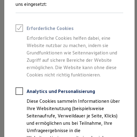
Inhalten und Angeboten, die auf dieser
Reifenpakete
uns eingesetzt:
Leasing
Website speziell aufgeführt sind.
Leasing-Angebote
Gebrauchtwagen Leasing
Junge Gebrauchtwagen-Leasing
Erforderliche Cookies
Elektroauto Leasing
Kleinwagen-Leasing
Erforderliche Cookies helfen dabei, eine
Impressum
Leasing ohne Anzahlung
Website nutzbar zu machen, indem sie
Finanzierung
Autokredit mit Schlussrate
Grundfunktionen wie Seitennavigation und
Datenschutzerklärung
Versicherungen und Garantien
Zugriff auf sichere Bereiche der Website
Kfz-Versicherung
ermöglichen. Die Website kann ohne diese
Restschuldversicherungen
Garantien
Cookies nicht richtig funktionieren.
Impressum
Wartungsverträge
Geschäftskunden
Professional Class bei Volkswagen
Analytics und Personalisierung
Autohaus Otto Horn
Großkunden
Diese Cookies sammeln Informationen über
Hainbuchenstr. 1
Behörden
Direktkunden
Ihre Websitenutzung (beispielsweise
65597 Hünfelden
Sonderfahrzeuge
Seitenaufrufe, Verweildauer je Seite, Klicks)
Tel.: 06438-2224
Anpfiff zum Gewinn
und ermöglichen uns bei Teilnahme, Ihre
E-Mail:
info@autohaus-horn.de
Elektromobilität
Elektroautos
Umfrageergebnisse in die
ID. Tutorials
Inhaber: Heike Horn