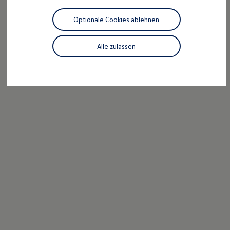
Motorenöl und Flüssigkeiten
Räder und Reifen
Optionale Cookies ablehnen
Pannen- und Unfallhilfe
Economy Service
Volkswagen Teile
Alle zulassen
Zubehör
Modellspezifisches Zubehör
Schutz und Pflege
Transport
Entertainment und Elektronik
Individualisieren
Wallbox und Ladekabel
Digitale Extras
Dienste für Ihr Modell finden
Volkswagen Apps, Login und Shop
Handy und Fahrzeug verbinden
Updates für Software, Karten und Radio
Über Ihr Auto
Vorgängermodelle
Kundeninformationen
Volkswagen Kundenbetreuung
Warn- und Kontrollleuchten
Assistenzsysteme
Digitale Betriebsanleitung
Live Beratung