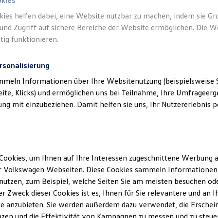
okies
kies helfen dabei, eine Website nutzbar zu machen, indem sie G
Verantwort
und Zugriff auf sichere Bereiche der Website ermöglichen. Die W
GmbH
(
Im
tig funktionieren.
rsonalisierung
mmeln Informationen über Ihre Websitenutzung (beispielsweise S
eite, Klicks) und ermöglichen uns bei Teilnahme, Ihre Umfrageerge
g mit einzubeziehen. Damit helfen sie uns, Ihr Nutzererlebnis pe
Cookies, um Ihnen auf Ihre Interessen zugeschnittene Werbung a
Unsere Abteilungen
r Volkswagen Webseiten. Diese Cookies sammeln Informationen 
utzen, zum Beispiel, welche Seiten Sie am meisten besuchen oder
Montag
-
Freitag
07:30
-
18:00
Uhr
r Zweck dieser Cookies ist es, Ihnen für Sie relevantere und an I
Samstag
08:00
-
12:00
Uhr
e anzubieten. Sie werden außerdem dazu verwendet, die Erschein
Sonntag
Geschlossen
zen und die Effektivität von Kampagnen zu messen und zu steuern