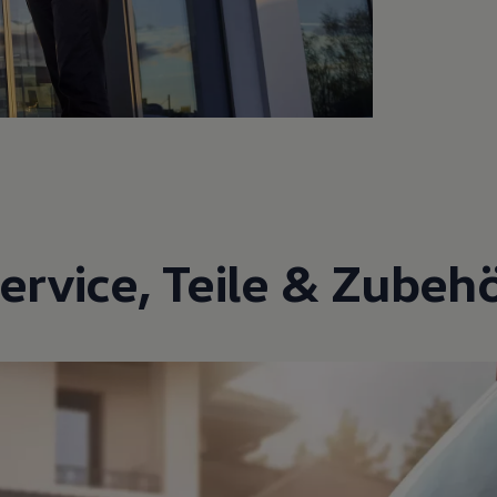
ervice
,
Teile
&
Zubeh