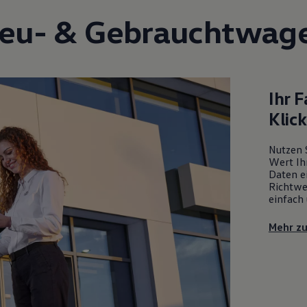
eu- &
Gebrauchtwag
Ihr 
Klic
Nutzen 
Wert Ih
Daten ei
Richtwe
einfach 
Mehr z