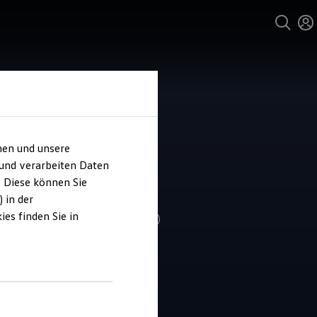
hen und unsere
und Service
 und verarbeiten Daten
ohaus Pietsch
. Diese können Sie
 in der
es finden Sie in
4.8
|
408 Bewertungen