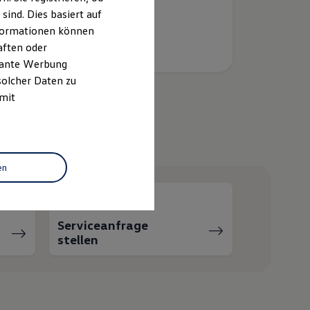
ind. Dies basiert auf
Informationen können
aften oder
evante Werbung
solcher Daten zu
 mit
helfen?
en
Serviceanfrage
stellen