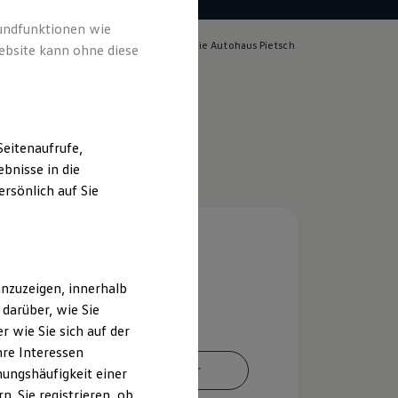
rundfunktionen wie
lich für die Inhalte auf dieser Seite ist die Autohaus Pietsch
ebsite kann ohne diese
pressum & Rechtliches
)
eitenaufrufe,
bnisse in die
rsönlich auf Sie
nzuzeigen, innerhalb
darüber, wie Sie
 wie Sie sich auf der
hre Interessen
Ansprechpartner
ungshäufigkeit einer
. Sie registrieren, ob