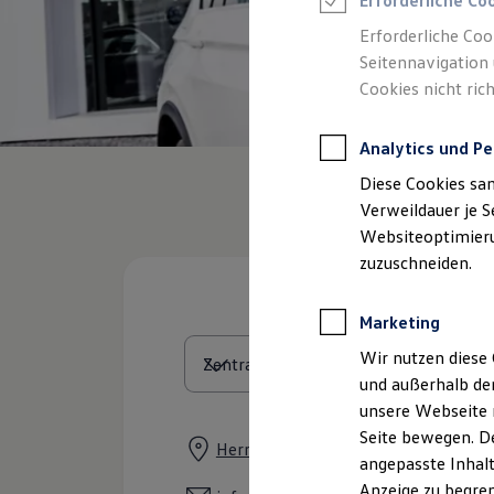
Erforderliche Co
Reifenpakete
Leasing
Erforderliche Coo
Leasing-Angebote
Seitennavigation 
Gebrauchtwagen Leasing
Cookies nicht rich
Junge Gebrauchtwagen-Leasing
Elektroauto Leasing
Kleinwagen-Leasing
Analytics und Pe
Leasing ohne Anzahlung
Finanzierung
Diese Cookies sa
Autokredit mit Schlussrate
Versicherungen und Garantien
Verweildauer je S
Kfz-Versicherung
Websiteoptimierun
Restschuldversicherungen
zuzuschneiden.
Garantien
Wartungsverträge
Geschäftskunden
Marketing
Professional Class bei Volkswagen
Großkunden
Wir nutzen diese 
Behörden
und außerhalb de
Direktkunden
Sonderfahrzeuge
unsere Webseite n
Anpfiff zum Gewinn
Seite bewegen. De
Elektromobilität
Herrenteich 89, 49324 Melle
angepasste Inhalt
Elektroautos
ID. Tutorials
Anzeige zu begren