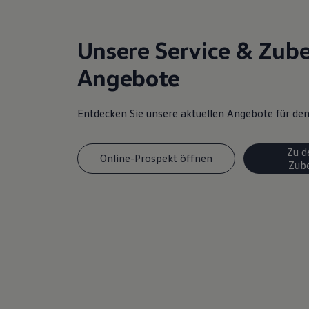
Magazin
Lifestyle
Transport
Unsere Service & Zub
Familie
Elektromobilität
Angebote
Volkswagen R
Pannen- und Unfallhilfe
Volkswagen Kundenbetreuung
Entdecken Sie unsere aktuellen Angebote für d
Zu d
Online-Prospekt öffnen
Zub