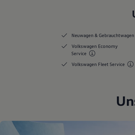
Hybridautos
Marke und Erlebnis
Volkswagen R und R Experience
R-Modelle
R Experience
Driving Experience
Neuwagen &
Gebrauchtwagen
Volkswagen entdecken
Werkbesichtigung
Volkswagen Economy
Factory visit
Lifestyle Shop
Service
T-Roc Kollektion
Golf Kollektion
Volkswagen Fleet
Service
ID. Kollektion
Volkswagen Kollektion
R-Kollektion
GTI Kollektion
Fußball Drop
Un
we drive football
#wedriveproud
Besitzer und Service
myVolkswagen
Software Updates
Service und Ersatzteile
Inspektion und HU/AU
Reparaturen und Checks