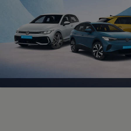
Motorenöl und Flüssigkeiten
Räder und Reifen
Pannen- und Unfallhilfe
Economy Service
Volkswagen Teile
Zubehör
Modellspezifisches Zubehör
Schutz und Pflege
Transport
Entertainment und Elektronik
Individualisieren
Wallbox und Ladekabel
Digitale Extras
Dienste für Ihr Modell finden
Volkswagen Apps, Login und Shop
Handy und Fahrzeug verbinden
Updates für Software, Karten und Radio
Über Ihr Auto
Vorgängermodelle
Kundeninformationen
Volkswagen Kundenbetreuung
Warn- und Kontrollleuchten
Assistenzsysteme
Digitale Betriebsanleitung
Live Beratung