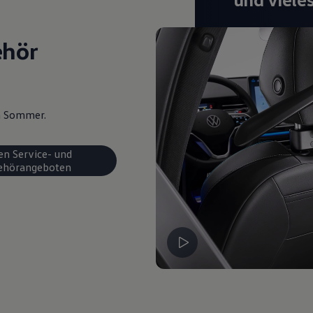
ehör
en Sommer.
en Service- und
ehörangeboten