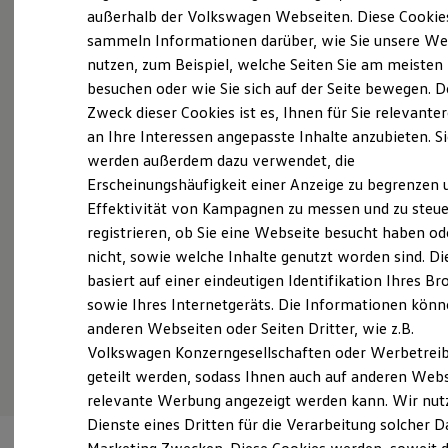
Probefahrt vereinbaren
Elektrofahrzeugkonzepte
außerhalb der Volkswagen Webseiten. Diese Cookie
ID. EVERY1
sammeln Informationen darüber, wie Sie unsere We
Reichweite
nutzen, zum Beispiel, welche Seiten Sie am meisten
Reichweite der ID. Modelle
Reichweite im Winter
besuchen oder wie Sie sich auf der Seite bewegen. D
Rekuperation
Zweck dieser Cookies ist es, Ihnen für Sie relevante
Fahrzeugangebot anfordern
Laden
an Ihre Interessen angepasste Inhalte anzubieten. S
Laden unterwegs
Laden Zuhause
werden außerdem dazu verwendet, die
Ladestationen finden
Erscheinungshäufigkeit einer Anzeige zu begrenzen 
Ladezeitensimulator
Effektivität von Kampagnen zu messen und zu steue
Batterie
Servicetermin buchen
Sicherheit
registrieren, ob Sie eine Webseite besucht haben od
Garantie und Lebensdauer
nicht, sowie welche Inhalte genutzt worden sind. Di
Nachhaltigkeit
basiert auf einer eindeutigen Identifikation Ihres B
Technologie
Kosten und Kauf
sowie Ihres Internetgeräts. Die Informationen kön
Verbrauchskosten
anderen Webseiten oder Seiten Dritter, wie z.B.
Serviceanfrage stellen
Kaufoptionen
Volkswagen Konzerngesellschaften oder Werbetrei
E-Auto-Förderung
Software und Konnektivität
geteilt werden, sodass Ihnen auch auf anderen Web
Die ID. Software 6
relevante Werbung angezeigt werden kann. Wir nut
ID. Software Versionen und Updates
Dienste eines Dritten für die Verarbeitung solcher D
Digitale Extras
Schnittstellen zu Ihrem ID.