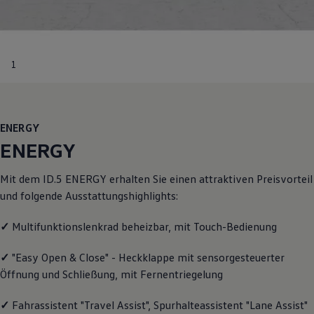
Motorenöl und Flüssigkeiten
Räder und Reifen
Pannen- und Unfallhilfe
Economy Service
Volkswagen Teile
1
Zubehör
Modellspezifisches Zubehör
Schutz und Pflege
Transport
Entertainment und Elektronik
ENERGY
Individualisieren
ENERGY
Wallbox und Ladekabel
Digitale Extras
Dienste für Ihr Modell finden
Mit dem ID.5
ENERGY
erhalten Sie einen attraktiven Preisvorteil
Volkswagen Apps, Login und Shop
und folgende Ausstattungshighlights:
Handy und Fahrzeug verbinden
Updates für Software, Karten und Radio
Über Ihr Auto
✓
Multifunktionslenkrad beheizbar, mit Touch-Bedienung
Vorgängermodelle
Kundeninformationen
✓
"Easy Open & Close" - Heckklappe mit sensorgesteuerter
Volkswagen Kundenbetreuung
Öffnung und Schließung, mit Fernentriegelung
Warn- und Kontrollleuchten
Assistenzsysteme
Digitale Betriebsanleitung
✓
Fahrassistent "Travel Assist", Spurhalteassistent "Lane Assist"
Live Beratung