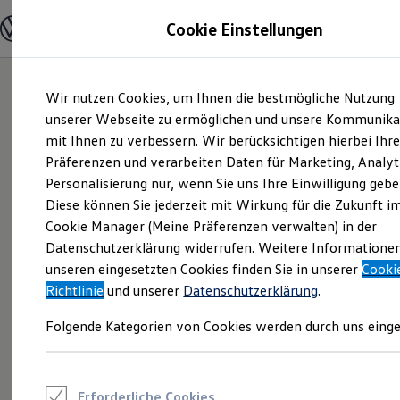
Modelle und Konfigurator
Cookie Einstellungen
Konfigurator
Modelle vergleichen
Konfiguration laden
Zum
Zum
Autosuche
Wir nutzen Cookies, um Ihnen die bestmögliche Nutzung
Hauptinhalt
Footer
Elektroautos
springen
springen
unserer Webseite zu ermöglichen und unsere Kommunika
ENERGY Sondermodelle
Nutzfahrzeuge
mit Ihnen zu verbessern. Wir berücksichtigen hierbei Ihr
SUV und CUV
Präferenzen und verarbeiten Daten für Marketing, Analyt
Familienautos
Personalisierung nur, wenn Sie uns Ihre Einwilligung gebe
Kombis
Kompaktwagen
Diese können Sie jederzeit mit Wirkung für die Zukunft i
Sportwagen
Cookie Manager (Meine Präferenzen verwalten) in der
Schnell verfügbare Fahrzeuge
Angebote und Produkte
Datenschutzerklärung widerrufen. Weitere Informatione
Aktuelle Angebote
unseren eingesetzten Cookies finden Sie in unserer
Cooki
E-Auto-Förderung
Richtlinie
und unserer
Datenschutzerklärung
.
Volkswagen Marktplatz
Die ENERGY Sondermodelle
Folgende Kategorien von Cookies werden durch uns einge
Junge Gebrauchtwagen und Gebrauchtwagen
Volkswagen Zertifizierte Gebrauchtwagen
Elektromobilität bei Gebrauchtwagen
Zubehör- und Serviceangebote
Saisonangebote
Erforderliche Cookies