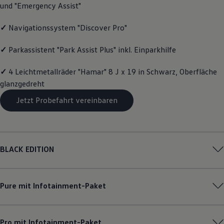
und "Emergency Assist"
Magazin
Lifestyle
Transport
✓
Navigationssystem "Discover Pro"
Familie
Elektromobilität
✓
Parkassistent "Park Assist Plus" inkl. Einparkhilfe
Volkswagen R
Pannen- und Unfallhilfe
✓
4 Leichtmetallräder "Hamar" 8 J x 19 in Schwarz, Oberfläche
Volkswagen Kundenbetreuung
glanzgedreht
Jetzt Probefahrt vereinbaren
BLACK EDITION
Pure mit Infotainment-Paket
Pro mit Infotainment-Paket