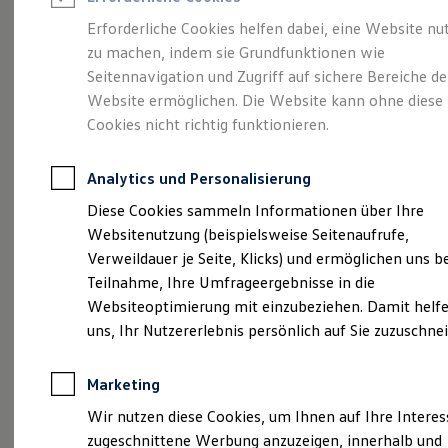
Reifenpakete
Leasing
Erforderliche Cookies helfen dabei, eine Website nu
Leasing-Angebote
zu machen, indem sie Grundfunktionen wie
Stilvollelektrisch.
Der
Gebrauchtwagen Leasing
Seitennavigation und Zugriff auf sichere Bereiche de
Junge Gebrauchtwagen-Leasing
Elektroauto Leasing
Website ermöglichen. Die Website kann ohne diese
ID.5
Kleinwagen-Leasing
Cookies nicht richtig funktionieren.
Leasing ohne Anzahlung
Finanzierung
Autokredit mit Schlussrate
Analytics und Personalisierung
Versicherungen und Garantien
Kfz-Versicherung
Diese Cookies sammeln Informationen über Ihre
Restschuldversicherungen
Websitenutzung (beispielsweise Seitenaufrufe,
Garantien
Verweildauer je Seite, Klicks) und ermöglichen uns b
Wartungsverträge
Geschäftskunden
Teilnahme, Ihre Umfrageergebnisse in die
Professional Class bei Volkswagen
Websiteoptimierung mit einzubeziehen. Damit helfe
Großkunden
(
Impressum & Rechtliches
)
uns, Ihr Nutzererlebnis persönlich auf Sie zuzuschne
Behörden
Direktkunden
Sonderfahrzeuge
Marketing
Anpfiff zum Gewinn
Elektromobilität
Wir nutzen diese Cookies, um Ihnen auf Ihre Intere
Elektroautos
zugeschnittene Werbung anzuzeigen, innerhalb und
ID. Tutorials