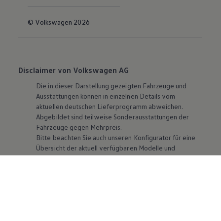
© Volkswagen 2026
Disclaimer von Volkswagen AG
Die in dieser Darstellung gezeigten Fahrzeuge und
Ausstattungen können in einzelnen Details vom
aktuellen deutschen Lieferprogramm abweichen.
Abgebildet sind teilweise Sonderausstattungen der
Fahrzeuge gegen Mehrpreis.
Bitte beachten Sie auch unseren Konfigurator für eine
Übersicht der aktuell verfügbaren Modelle und
Ausstattungen.
Die angegebenen Verbrauchs- und Emissionswerte
beziehen sich nicht auf ein einzelnes Fahrzeug und sind
nicht Bestandteil des Angebots, sondern dienen allein
Vergleichszwecken zwischen den verschiedenen
Fahrzeugtypen. Zusatzausstattungen und
Zubehör