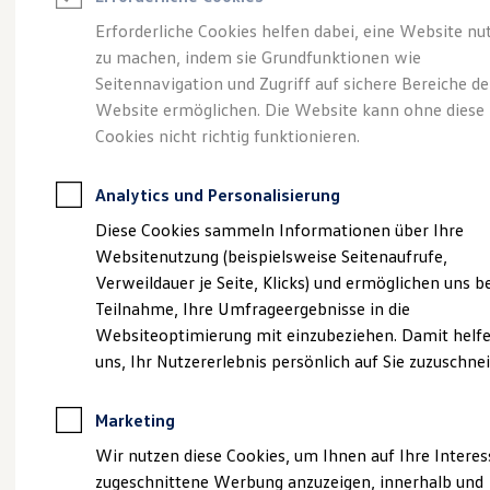
Reifenpakete
Leasing
Erforderliche Cookies helfen dabei, eine Website nu
Leasing-Angebote
zu machen, indem sie Grundfunktionen wie
Abenteuer Leben.
Der
Gebrauchtwagen Leasing
Seitennavigation und Zugriff auf sichere Bereiche de
Junge Gebrauchtwagen-Leasing
Elektroauto Leasing
Website ermöglichen. Die Website kann ohne diese
Tiguan.
Kleinwagen-Leasing
Cookies nicht richtig funktionieren.
Leasing ohne Anzahlung
Finanzierung
Autokredit mit Schlussrate
Analytics und Personalisierung
Versicherungen und Garantien
Kfz-Versicherung
Diese Cookies sammeln Informationen über Ihre
Restschuldversicherungen
Websitenutzung (beispielsweise Seitenaufrufe,
Garantien
Verweildauer je Seite, Klicks) und ermöglichen uns b
Wartungsverträge
Geschäftskunden
Teilnahme, Ihre Umfrageergebnisse in die
Professional Class bei Volkswagen
Websiteoptimierung mit einzubeziehen. Damit helfe
Großkunden
uns, Ihr Nutzererlebnis persönlich auf Sie zuzuschne
Behörden
(
Impressum & Rechtliches
)
Direktkunden
Sonderfahrzeuge
Marketing
Anpfiff zum Gewinn
Elektromobilität
Wir nutzen diese Cookies, um Ihnen auf Ihre Intere
Elektroautos
zugeschnittene Werbung anzuzeigen, innerhalb und
ID. Tutorials