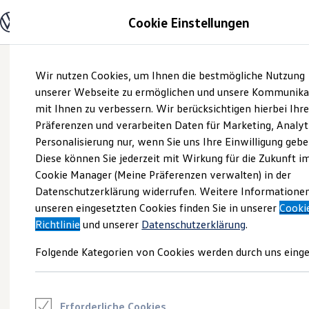
Modelle und Konfigurator
Cookie Einstellungen
Konfigurator
Modelle vergleichen
Konfiguration laden
Zum
Zum
Autosuche
Wir nutzen Cookies, um Ihnen die bestmögliche Nutzung
Hauptinhalt
Footer
Elektroautos
springen
springen
unserer Webseite zu ermöglichen und unsere Kommunika
ENERGY Sondermodelle
Nutzfahrzeuge
mit Ihnen zu verbessern. Wir berücksichtigen hierbei Ihr
SUV und CUV
Präferenzen und verarbeiten Daten für Marketing, Analyt
Familienautos
Personalisierung nur, wenn Sie uns Ihre Einwilligung gebe
Kombis
Kompaktwagen
Diese können Sie jederzeit mit Wirkung für die Zukunft i
Sportwagen
Cookie Manager (Meine Präferenzen verwalten) in der
Schnell verfügbare Fahrzeuge
Angebote und Produkte
Datenschutzerklärung widerrufen. Weitere Informatione
Aktuelle Angebote
unseren eingesetzten Cookies finden Sie in unserer
Cooki
E-Auto-Förderung
Richtlinie
und unserer
Datenschutzerklärung
.
Volkswagen Marktplatz
Die ENERGY Sondermodelle
Folgende Kategorien von Cookies werden durch uns einge
Junge Gebrauchtwagen und Gebrauchtwagen
Volkswagen Zertifizierte Gebrauchtwagen
Elektromobilität bei Gebrauchtwagen
Zubehör- und Serviceangebote
Saisonangebote
Erforderliche Cookies