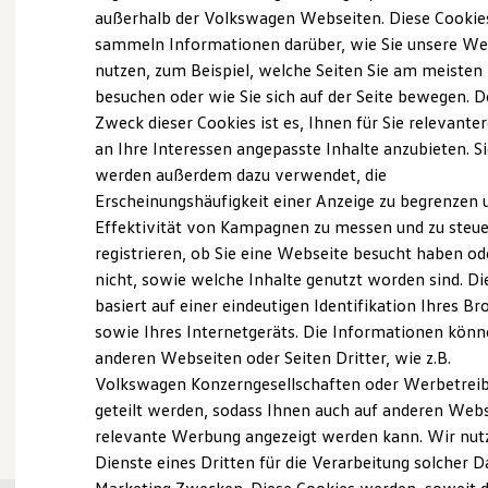
Elektrofahrzeugkonzepte
außerhalb der Volkswagen Webseiten. Diese Cookie
Probefahrt vereinbaren
ID. EVERY1
sammeln Informationen darüber, wie Sie unsere We
Reichweite
nutzen, zum Beispiel, welche Seiten Sie am meisten
Reichweite der ID. Modelle
Reichweite im Winter
besuchen oder wie Sie sich auf der Seite bewegen. D
Rekuperation
Zweck dieser Cookies ist es, Ihnen für Sie relevante
Laden
an Ihre Interessen angepasste Inhalte anzubieten. S
Fahrzeugangebot anfordern
Laden unterwegs
Laden Zuhause
werden außerdem dazu verwendet, die
Ladestationen finden
Erscheinungshäufigkeit einer Anzeige zu begrenzen 
Ladezeitensimulator
Effektivität von Kampagnen zu messen und zu steue
Batterie
Sicherheit
registrieren, ob Sie eine Webseite besucht haben od
Garantie und Lebensdauer
Servicetermin buchen
nicht, sowie welche Inhalte genutzt worden sind. Di
Nachhaltigkeit
basiert auf einer eindeutigen Identifikation Ihres B
Technologie
Kosten und Kauf
sowie Ihres Internetgeräts. Die Informationen kön
Verbrauchskosten
anderen Webseiten oder Seiten Dritter, wie z.B.
Kaufoptionen
Volkswagen Konzerngesellschaften oder Werbetrei
E-Auto-Förderung
Serviceanfrage stellen
Software und Konnektivität
geteilt werden, sodass Ihnen auch auf anderen Web
Die ID. Software 6
relevante Werbung angezeigt werden kann. Wir nut
ID. Software Versionen und Updates
Dienste eines Dritten für die Verarbeitung solcher D
Digitale Extras
Schnittstellen zu Ihrem ID.