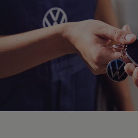
Hybridautos
Marke und Erlebnis
Volkswagen R und R Experience
R-Modelle
R Experience
Driving Experience
Volkswagen entdecken
Werkbesichtigung
Factory visit
Lifestyle Shop
T-Roc Kollektion
Golf Kollektion
ID. Kollektion
Volkswagen Kollektion
R-Kollektion
GTI Kollektion
Fußball Drop
we drive football
#wedriveproud
Besitzer und Service
myVolkswagen
Software Updates
Service und Ersatzteile
Inspektion und HU/AU
Reparaturen und Checks