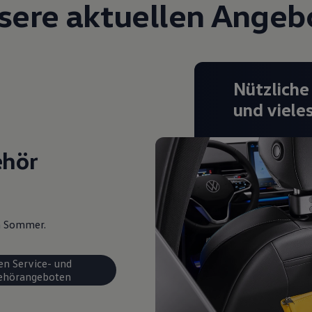
sere aktuellen Angeb
Nützliche
und viele
ehör
en Sommer.
en Service- und
ehörangeboten