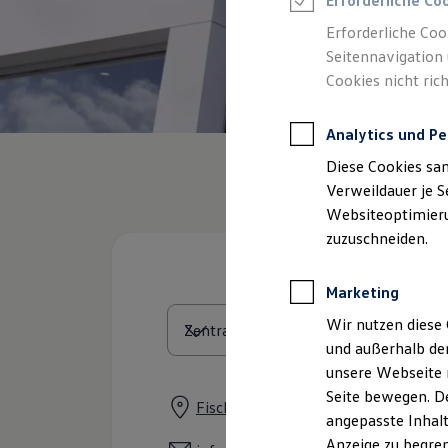
Erforderliche Co
Reifenpakete
Leasing
Erforderliche Coo
Leasing-Angebote
Seitennavigation 
Gebrauchtwagen Leasing
Cookies nicht rich
Junge Gebrauchtwagen-Leasing
Elektroauto Leasing
Kleinwagen-Leasing
Analytics und Pe
Leasing ohne Anzahlung
Finanzierung
Diese Cookies sa
Autokredit mit Schlussrate
Versicherungen und Garantien
Verweildauer je S
Kfz-Versicherung
Websiteoptimierun
Restschuldversicherungen
zuzuschneiden.
Garantien
Wartungsverträge
Geschäftskunden
Marketing
Professional Class bei Volkswagen
Großkunden
Wir nutzen diese 
Behörden
und außerhalb de
Direktkunden
Sonderfahrzeuge
unsere Webseite n
Anpfiff zum Gewinn
Seite bewegen. De
Elektromobilität
Fischhausstraße 3, 96160 Geiselwin
angepasste Inhalt
Elektroautos
ID. Tutorials
Anzeige zu begren