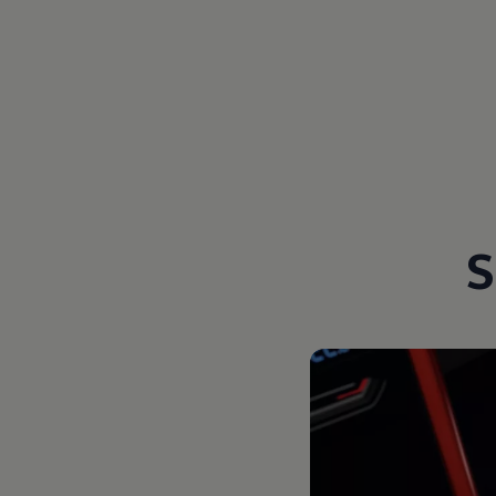
Magazin
Lifestyle
Transport
Familie
Elektromobilität
Volkswagen R
Pannen- und Unfallhilfe
Volkswagen Kundenbetreuung
S