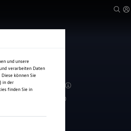
hen und unsere
ohaus Pohr
 und verarbeiten Daten
. Diese können Sie
 in der
ndenzufriedenheit Service 2026
es finden Sie in
4.9
|
124 Bewertungen