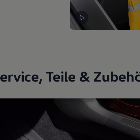
ervice
,
Teile
&
Zubeh