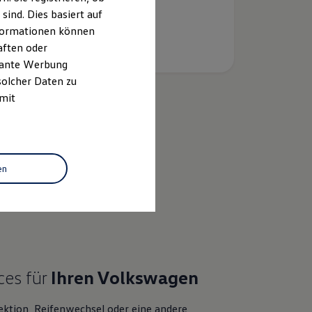
ind. Dies basiert auf
Informationen können
aften oder
evante Werbung
solcher Daten zu
 mit
k
en
bewertung
ces für
Ihren
Volkswagen
ektion, Reifenwechsel oder eine andere