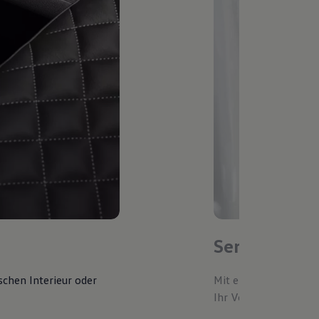
Service-Ter
schen Interieur oder
Mit einem bevorzugte
Ihr Volkswagen autom