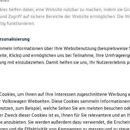
okies
kies helfen dabei, eine Website nutzbar zu machen, indem sie G
Verantwort
und Zugriff auf sichere Bereiche der Website ermöglichen. Die W
Inh. Rolan
tig funktionieren.
rsonalisierung
mmeln Informationen über Ihre Websitenutzung (beispielsweise S
eite, Klicks) und ermöglichen uns bei Teilnahme, Ihre Umfrageerge
g mit einzubeziehen. Damit helfen sie uns, Ihr Nutzererlebnis pe
Cookies, um Ihnen auf Ihre Interessen zugeschnittene Werbung a
Unsere Abteilungen
r Volkswagen Webseiten. Diese Cookies sammeln Informationen 
Montag
-
Donnerstag
08:00
-
17:00
Uhr
utzen, zum Beispiel, welche Seiten Sie am meisten besuchen oder
Freitag
08:00
-
16:00
Uhr
r Zweck dieser Cookies ist es, Ihnen für Sie relevantere und an I
d
Samstag
Geschlossen
e anzubieten. Sie werden außerdem dazu verwendet, die Erschein
zen und die Effektivität von Kampagnen zu messen und zu steuern
Sonntag
Geschlossen