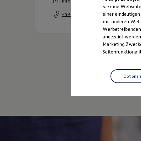
info@autohaus-pohr.de
Elektrofahrzeugkonzepte
Sie eine Webseite
ID. EVERY1
einer eindeutigen
+49 9556 923920
Reichweite
Reichweite der ID. Modelle
mit anderen Webse
Reichweite im Winter
Werbetreibenden,
Rekuperation
angezeigt werden 
Laden
Laden unterwegs
Marketing Zwecken
Laden Zuhause
Seitenfunktionali
Ladestationen finden
Ladezeitensimulator
Batterie
Sicherheit
Optional
Garantie und Lebensdauer
Nachhaltigkeit
Gebrauc
Technologie
Kosten und Kauf
Verbrauchskosten
Kaufoptionen
E-Auto-Förderung
Software und Konnektivität
Die ID. Software 6
ID. Software Versionen und Updates
Digitale Extras
Schnittstellen zu Ihrem ID.