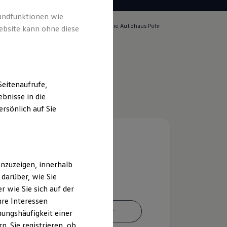
rundfunktionen wie
lich für die Inhalte auf dieser Seite ist die Autohaus Pohr
ebsite kann ohne diese
d Pohr e.K.
(
Impressum & Rechtliches
)
eitenaufrufe,
bnisse in die
rsönlich auf Sie
nzuzeigen, innerhalb
darüber, wie Sie
 wie Sie sich auf der
hre Interessen
Ansprechpartner
ungshäufigkeit einer
. Sie registrieren, ob