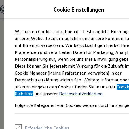
Modelle und Konfigurator
Cookie Einstellungen
Konfigurator
Modelle vergleichen
Konfiguration laden
Zum
Zum
Autosuche
Wir nutzen Cookies, um Ihnen die bestmögliche Nutzung
Hauptinhalt
Footer
Elektroautos
springen
springen
unserer Webseite zu ermöglichen und unsere Kommunika
ENERGY Sondermodelle
Nutzfahrzeuge
mit Ihnen zu verbessern. Wir berücksichtigen hierbei Ihr
SUV und CUV
Präferenzen und verarbeiten Daten für Marketing, Analyt
Familienautos
Personalisierung nur, wenn Sie uns Ihre Einwilligung gebe
Kombis
Kompaktwagen
Diese können Sie jederzeit mit Wirkung für die Zukunft i
Sportwagen
Cookie Manager (Meine Präferenzen verwalten) in der
Schnell verfügbare Fahrzeuge
Angebote und Produkte
Datenschutzerklärung widerrufen. Weitere Informatione
Aktuelle Angebote
unseren eingesetzten Cookies finden Sie in unserer
Cooki
E-Auto-Förderung
Richtlinie
und unserer
Datenschutzerklärung
.
Volkswagen Marktplatz
Die ENERGY Sondermodelle
Folgende Kategorien von Cookies werden durch uns einge
Junge Gebrauchtwagen und Gebrauchtwagen
Volkswagen Zertifizierte Gebrauchtwagen
Elektromobilität bei Gebrauchtwagen
Zubehör- und Serviceangebote
Saisonangebote
Erforderliche Cookies