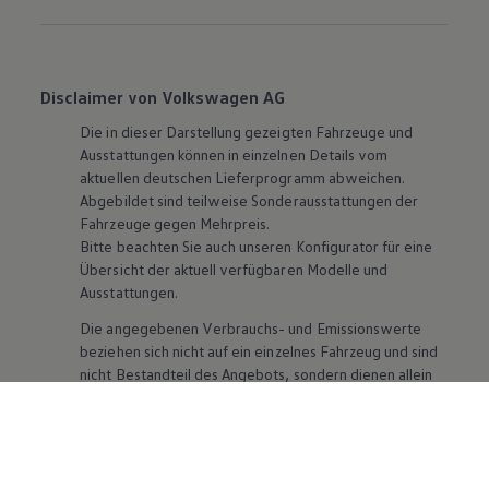
Disclaimer von Volkswagen AG
Die in dieser Darstellung gezeigten Fahrzeuge und
Ausstattungen können in einzelnen Details vom
aktuellen deutschen Lieferprogramm abweichen.
Abgebildet sind teilweise Sonderausstattungen der
Fahrzeuge gegen Mehrpreis.
Bitte beachten Sie auch unseren Konfigurator für eine
Übersicht der aktuell verfügbaren Modelle und
Ausstattungen.
Die angegebenen Verbrauchs- und Emissionswerte
beziehen sich nicht auf ein einzelnes Fahrzeug und sind
nicht Bestandteil des Angebots, sondern dienen allein
Vergleichszwecken zwischen den verschiedenen
Fahrzeugtypen. Zusatzausstattungen und
Zubehör
(Anbauteile, Reifenformat usw.) können relevante
Fahrzeugparameter, wie
z. B.
Gewicht, Rollwiderstand
und Aerodynamik verändern und neben Witterungs-