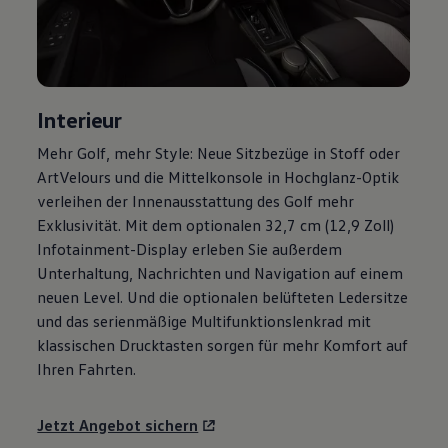
Motorenöl und Flüssigkeiten
Räder und Reifen
Pannen- und Unfallhilfe
Economy Service
Volkswagen Teile
Zubehör
Interieur
Modellspezifisches Zubehör
Schutz und Pflege
Mehr
Golf
, mehr Style: Neue Sitzbezüge in Stoff oder
Transport
ArtVelours und die Mittelkonsole in Hochglanz-Optik
Entertainment und Elektronik
Individualisieren
verleihen der Innenausstattung des
Golf
mehr
Wallbox und Ladekabel
Exklusivität. Mit dem optionalen 32,7 cm (12,9 Zoll)
Digitale Extras
Infotainment-Display erleben Sie außerdem
Dienste für Ihr Modell finden
Volkswagen Apps, Login und Shop
Unterhaltung, Nachrichten und Navigation auf einem
Handy und Fahrzeug verbinden
neuen Level. Und die optionalen belüfteten Ledersitze
Updates für Software, Karten und Radio
und das serienmäßige Multifunktionslenkrad mit
Über Ihr Auto
Vorgängermodelle
klassischen Drucktasten sorgen für mehr Komfort auf
Kundeninformationen
Ihren Fahrten.
Volkswagen Kundenbetreuung
Warn- und Kontrollleuchten
Assistenzsysteme
Jetzt Angebot sichern
Digitale Betriebsanleitung
Live Beratung