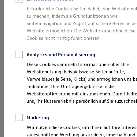
Reifenpakete
Leasing
Erforderliche Cookies helfen dabei, eine Website nu
Leasing-Angebote
zu machen, indem sie Grundfunktionen wie
Eine Klasse für sich.
Gebrauchtwagen Leasing
Seitennavigation und Zugriff auf sichere Bereiche de
Junge Gebrauchtwagen-Leasing
Elektroauto Leasing
Website ermöglichen. Die Website kann ohne diese
Der Golf.
Kleinwagen-Leasing
Cookies nicht richtig funktionieren.
Leasing ohne Anzahlung
Finanzierung
Autokredit mit Schlussrate
Analytics und Personalisierung
Versicherungen und Garantien
Kfz-Versicherung
Diese Cookies sammeln Informationen über Ihre
Restschuldversicherungen
Websitenutzung (beispielsweise Seitenaufrufe,
Garantien
Verweildauer je Seite, Klicks) und ermöglichen uns b
Wartungsverträge
Geschäftskunden
Teilnahme, Ihre Umfrageergebnisse in die
Professional Class bei Volkswagen
Websiteoptimierung mit einzubeziehen. Damit helfe
Großkunden
(
Impressum & Rechtliches
)
uns, Ihr Nutzererlebnis persönlich auf Sie zuzuschne
Behörden
Direktkunden
Sonderfahrzeuge
Marketing
Anpfiff zum Gewinn
Details des Golf
Elektromobilität
Wir nutzen diese Cookies, um Ihnen auf Ihre Intere
Elektroautos
zugeschnittene Werbung anzuzeigen, innerhalb und
ID. Tutorials