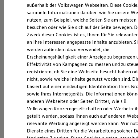
Elektrofahrzeugkonzepte
außerhalb der Volkswagen Webseiten. Diese Cookie
ID. EVERY1
sammeln Informationen darüber, wie Sie unsere We
Reichweite
nutzen, zum Beispiel, welche Seiten Sie am meisten
Reichweite der ID. Modelle
Reichweite im Winter
besuchen oder wie Sie sich auf der Seite bewegen. D
Rekuperation
Zweck dieser Cookies ist es, Ihnen für Sie relevante
Laden
an Ihre Interessen angepasste Inhalte anzubieten. S
Laden unterwegs
Laden Zuhause
werden außerdem dazu verwendet, die
Ladestationen finden
Erscheinungshäufigkeit einer Anzeige zu begrenzen 
Ladezeitensimulator
Effektivität von Kampagnen zu messen und zu steue
Batterie
Sicherheit
registrieren, ob Sie eine Webseite besucht haben od
Garantie und Lebensdauer
nicht, sowie welche Inhalte genutzt worden sind. Di
Nachhaltigkeit
basiert auf einer eindeutigen Identifikation Ihres B
Technologie
Exterieur
Kosten und Kauf
sowie Ihres Internetgeräts. Die Informationen kön
Verbrauchskosten
anderen Webseiten oder Seiten Dritter, wie z.B.
Harmonisch aufeinander abgestimmt: Mit
Kaufoptionen
Volkswagen Konzerngesellschaften oder Werbetrei
E-Auto-Förderung
beleuchtendem
Volkswagen
Logo und schnittigen
Software und Konnektivität
geteilt werden, sodass Ihnen auch auf anderen Web
Frontstoßfängern weiß der
Golf
optisch zu
Die ID. Software 6
relevante Werbung angezeigt werden kann. Wir nut
überzeugen. Auch die neuen Scheinwerfer und
ID. Software Versionen und Updates
Dienste eines Dritten für die Verarbeitung solcher D
Digitale Extras
Rückleuchten mit optionalen dynamischen
Schnittstellen zu Ihrem ID.