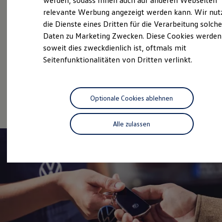
Überblick
werden, sodass Ihnen auch auf anderen Webseiten
Hybridautos
relevante Werbung angezeigt werden kann. Wir nut
Marke und Erlebnis
die Dienste eines Dritten für die Verarbeitung solche
Volkswagen R und R Experience
Gebrauchtwagen
R-Modelle
Daten zu Marketing Zwecken. Diese Cookies werden
R Experience
Service
soweit dies zweckdienlich ist, oftmals mit
Driving Experience
Seitenfunktionalitäten von Dritten verlinkt.
Volkswagen entdecken
Volkswagen Economy
Werkbesichtigung
Service
Factory visit
Lifestyle Shop
Online-Fahrzeugbewertung
T-Roc Kollektion
Optionale Cookies ablehnen
Golf Kollektion
ID. Kollektion
Volkswagen Kollektion
Alle zulassen
R-Kollektion
GTI Kollektion
Fußball Drop
we drive football
#wedriveproud
Besitzer und Service
myVolkswagen
Software Updates
Service und Ersatzteile
Inspektion und HU/AU
Reparaturen und Checks