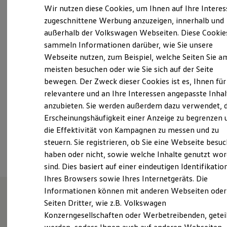
Elektrofahrzeugkonzepte
Wir nutzen diese Cookies, um Ihnen auf Ihre Intere
ID. EVERY1
Montag
-
Freitag
08:00
-
12:00
Uhr
zugeschnittene Werbung anzuzeigen, innerhalb und
Reichweite
13:00
-
17:15
Uhr
außerhalb der Volkswagen Webseiten. Diese Cookie
Reichweite der ID. Modelle
Reichweite im Winter
Samstag
Geschlossen
sammeln Informationen darüber, wie Sie unsere
Rekuperation
Webseite nutzen, zum Beispiel, welche Seiten Sie a
Sonntag
Geschlossen
Laden
meisten besuchen oder wie Sie sich auf der Seite
Laden unterwegs
Laden Zuhause
bewegen. Der Zweck dieser Cookies ist es, Ihnen für
info@autohaus-reininger.de
Ladestationen finden
relevantere und an Ihre Interessen angepasste Inhal
Ladezeitensimulator
anzubieten. Sie werden außerdem dazu verwendet, d
Batterie
+49 7802 93660
Sicherheit
Erscheinungshäufigkeit einer Anzeige zu begrenzen 
Garantie und Lebensdauer
die Effektivität von Kampagnen zu messen und zu
Nachhaltigkeit
Ansprechpartner
steuern. Sie registrieren, ob Sie eine Webseite besuc
Technologie
Kosten und Kauf
haben oder nicht, sowie welche Inhalte genutzt wo
Verbrauchskosten
sind. Dies basiert auf einer eindeutigen Identifikatio
Kaufoptionen
Ihres Browsers sowie Ihres Internetgeräts. Die
E-Auto-Förderung
Software und Konnektivität
Informationen können mit anderen Webseiten oder
Die ID. Software 6
Seiten Dritter, wie z.B. Volkswagen
ID. Software Versionen und Updates
Unsere Leistungen
im
Konzerngesellschaften oder Werbetreibenden, getei
Digitale Extras
Schnittstellen zu Ihrem ID.