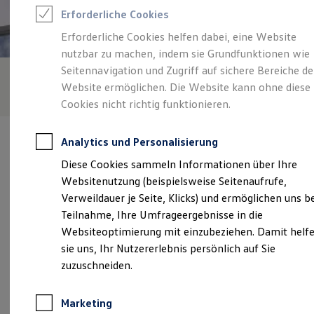
Reifenpakete
Erforderliche Cookies
Leasing
Leasing-Angebote
Erforderliche Cookies helfen dabei, eine Website
Gebrauchtwagen Leasing
nutzbar zu machen, indem sie Grundfunktionen wie
Junge Gebrauchtwagen-Leasing
Elektroauto Leasing
Seitennavigation und Zugriff auf sichere Bereiche de
Kleinwagen-Leasing
Website ermöglichen. Die Website kann ohne diese
Leasing ohne Anzahlung
Cookies nicht richtig funktionieren.
Finanzierung
Autokredit mit Schlussrate
Versicherungen und Garantien
Analytics und Personalisierung
Kfz-Versicherung
Restschuldversicherungen
Diese Cookies sammeln Informationen über Ihre
Garantien
Websitenutzung (beispielsweise Seitenaufrufe,
Wartungsverträge
Verantwortlich für die Inhalte auf dieser Seite ist die Autohaus
Geschäftskunden
Verweildauer je Seite, Klicks) und ermöglichen uns b
Reininger GmbH
(
Impressum & Rechtliches
)
Professional Class bei Volkswagen
Teilnahme, Ihre Umfrageergebnisse in die
Großkunden
Websiteoptimierung mit einzubeziehen. Damit helf
Behörden
Direktkunden
sie uns, Ihr Nutzererlebnis persönlich auf Sie
Unsere 
Sonderfahrzeuge
zuzuschneiden.
Anpfiff zum Gewinn
Elektromobilität
Elektroautos
Appenweierer Straße 51b/54b, 77704 Oberkirch
Marketing
ID. Tutorials