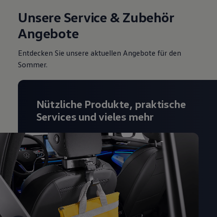
Magazin
Unsere Service & Zubehör
Lifestyle
Transport
Angebote
Familie
Elektromobilität
Volkswagen R
Entdecken Sie unsere aktuellen Angebote für den
Pannen- und Unfallhilfe
Sommer.
Volkswagen Kundenbetreuung
Nützliche Produkte, praktische
Services und vieles mehr