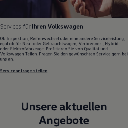
Motorenöl und Flüssigkeiten
Räder und Reifen
Pannen- und Unfallhilfe
Economy Service
Volkswagen Teile
Services für
Ihren
Volkswagen
Zubehör
Modellspezifisches Zubehör
Ob Inspektion, Reifenwechsel oder eine andere Serviceleistung,
Schutz und Pflege
egal ob für Neu- oder
Gebrauchtwagen
, Verbrenner-, Hybrid-
Transport
oder Elektrofahrzeuge: Profitieren Sie von Qualität und
Entertainment und Elektronik
Volkswagen
Teilen. Fragen Sie den gewünschten
Service
gern bei
Individualisieren
uns an.
Wallbox und Ladekabel
Digitale Extras
Serviceanfrage stellen
Dienste für Ihr Modell finden
Volkswagen Apps, Login und Shop
Handy und Fahrzeug verbinden
Updates für Software, Karten und Radio
Über Ihr Auto
Vorgängermodelle
Unsere aktuellen
Kundeninformationen
Volkswagen Kundenbetreuung
Warn- und Kontrollleuchten
Angebote
Assistenzsysteme
Digitale Betriebsanleitung
Live Beratung