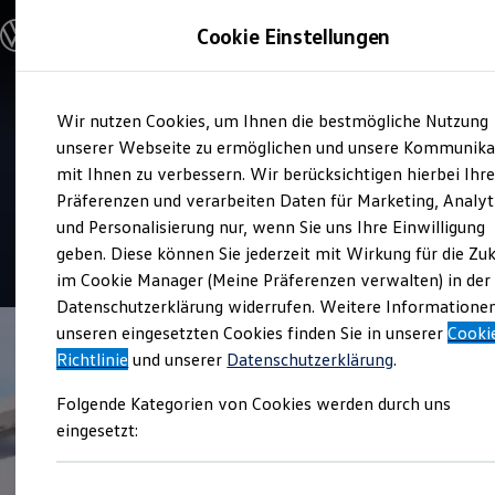
Modelle und Konfigurator
Cookie Einstellungen
Konfigurator
Modelle vergleichen
Konfiguration laden
Zum
Zum
Autosuche
Service
Wir nutzen Cookies, um Ihnen die bestmögliche Nutzung
Hauptinhalt
Footer
Elektroautos
Autohaus Reininger
springen
springen
unserer Webseite zu ermöglichen und unsere Kommunika
ENERGY Sondermodelle
Nutzfahrzeuge
mit Ihnen zu verbessern. Wir berücksichtigen hierbei Ihr
SUV und CUV
Präferenzen und verarbeiten Daten für Marketing, Analyt
Top Kundenzufriedenheit Service 2026
Familienautos
und Personalisierung nur, wenn Sie uns Ihre Einwilligung
Kombis
Kompaktwagen
geben. Diese können Sie jederzeit mit Wirkung für die Zu
4.9
|
104 Bewertungen
Sportwagen
im Cookie Manager (Meine Präferenzen verwalten) in der
Schnell verfügbare Fahrzeuge
Angebote und Produkte
Datenschutzerklärung widerrufen. Weitere Informatione
Aktuelle Angebote
unseren eingesetzten Cookies finden Sie in unserer
Cooki
E-Auto-Förderung
Richtlinie
und unserer
Datenschutzerklärung
.
Volkswagen Marktplatz
Die ENERGY Sondermodelle
Folgende Kategorien von Cookies werden durch uns
Junge Gebrauchtwagen und Gebrauchtwagen
Volkswagen Zertifizierte Gebrauchtwagen
eingesetzt:
Elektromobilität bei Gebrauchtwagen
Zubehör- und Serviceangebote
Saisonangebote