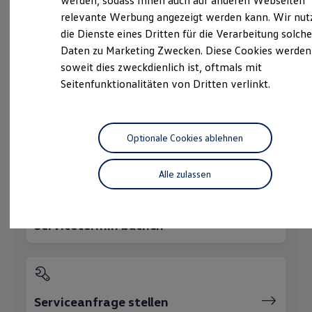
werden, sodass Ihnen auch auf anderen Webseiten
Gebrauchtwagen
Hybridautos
relevante Werbung angezeigt werden kann. Wir nut
Marke und Erlebnis
Service
die Dienste eines Dritten für die Verarbeitung solche
Volkswagen R und R Experience
R-Modelle
Daten zu Marketing Zwecken. Diese Cookies werden
Unfall
Spezialist
R Experience
soweit dies zweckdienlich ist, oftmals mit
Driving Experience
Seitenfunktionalitäten von Dritten verlinkt.
Volkswagen entdecken
Werkbesichtigung
Wie können wir
Factory visit
Lifestyle Shop
T-Roc Kollektion
Optionale Cookies ablehnen
Ihnen weiterhelfen?
Golf Kollektion
ID. Kollektion
Volkswagen Kollektion
Alle zulassen
R-Kollektion
GTI Kollektion
Fußball Drop
we drive football
Servicetermin buchen
#wedriveproud
Besitzer und Service
myVolkswagen
Software Updates
Service und Ersatzteile
Inspektion und HU/AU
Serviceanfrage stellen
Reparaturen und Checks