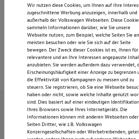
Freitag
07:30
-
17:30
Uhr
Elektrofahrzeugkonzepte
Wir nutzen diese Cookies, um Ihnen auf Ihre Intere
ID. EVERY1
Samstag
09:00
-
12:00
Uhr
zugeschnittene Werbung anzuzeigen, innerhalb und
Reichweite
Sonntag
Geschlossen
außerhalb der Volkswagen Webseiten. Diese Cookie
Reichweite der ID. Modelle
Reichweite im Winter
sammeln Informationen darüber, wie Sie unsere
Rekuperation
info@autohaus-reisinger.de
Webseite nutzen, zum Beispiel, welche Seiten Sie a
Laden
meisten besuchen oder wie Sie sich auf der Seite
Laden unterwegs
+49 8071 10030
Laden Zuhause
bewegen. Der Zweck dieser Cookies ist es, Ihnen für
Ladestationen finden
relevantere und an Ihre Interessen angepasste Inhal
Ladezeitensimulator
anzubieten. Sie werden außerdem dazu verwendet, d
Batterie
Ansprechpartner
Sicherheit
Erscheinungshäufigkeit einer Anzeige zu begrenzen 
Garantie und Lebensdauer
die Effektivität von Kampagnen zu messen und zu
Nachhaltigkeit
steuern. Sie registrieren, ob Sie eine Webseite besuc
Technologie
Kosten und Kauf
haben oder nicht, sowie welche Inhalte genutzt wo
Verbrauchskosten
sind. Dies basiert auf einer eindeutigen Identifikatio
Kaufoptionen
Ihres Browsers sowie Ihres Internetgeräts. Die
E-Auto-Förderung
Unsere Leistungen
im
Software und Konnektivität
Informationen können mit anderen Webseiten oder
Die ID. Software 6
Überblick
Seiten Dritter, wie z.B. Volkswagen
ID. Software Versionen und Updates
Konzerngesellschaften oder Werbetreibenden, getei
Digitale Extras
Schnittstellen zu Ihrem ID.