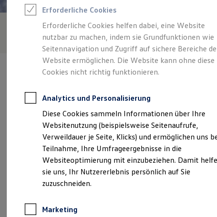
Reifenpakete
Erforderliche Cookies
Leasing
Leasing-Angebote
Erforderliche Cookies helfen dabei, eine Website
Gebrauchtwagen Leasing
nutzbar zu machen, indem sie Grundfunktionen wie
Junge Gebrauchtwagen-Leasing
Elektroauto Leasing
Seitennavigation und Zugriff auf sichere Bereiche de
Kleinwagen-Leasing
Website ermöglichen. Die Website kann ohne diese
Leasing ohne Anzahlung
Cookies nicht richtig funktionieren.
Finanzierung
Autokredit mit Schlussrate
Versicherungen und Garantien
Analytics und Personalisierung
Kfz-Versicherung
Verantwortlich für die Inhalte auf dieser Seite ist die Autohaus
Restschuldversicherungen
Diese Cookies sammeln Informationen über Ihre
Reisinger GmbH
(
Impressum & Rechtliches
)
Garantien
Websitenutzung (beispielsweise Seitenaufrufe,
Wartungsverträge
Geschäftskunden
Verweildauer je Seite, Klicks) und ermöglichen uns b
Professional Class bei Volkswagen
Unsere 
Teilnahme, Ihre Umfrageergebnisse in die
Großkunden
Websiteoptimierung mit einzubeziehen. Damit helf
Behörden
Direktkunden
sie uns, Ihr Nutzererlebnis persönlich auf Sie
Sonderfahrzeuge
Staudhamer Feld 10, 83512 Wasserburg
zuzuschneiden.
Anpfiff zum Gewinn
Elektromobilität
Montag
-
Donnerstag
07:30
-
18:00
Uhr
Elektroautos
Marketing
ID. Tutorials