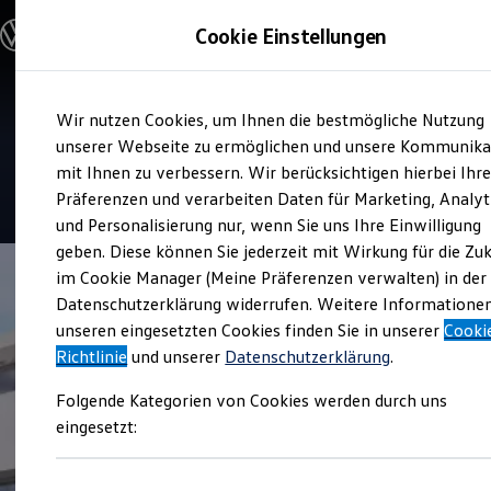
Modelle und Konfigurator
Cookie Einstellungen
Konfigurator
Modelle vergleichen
Konfiguration laden
Zum
Zum
Autosuche
Service
Wir nutzen Cookies, um Ihnen die bestmögliche Nutzung
Hauptinhalt
Footer
Elektroautos
Autohaus Reisinger
springen
springen
unserer Webseite zu ermöglichen und unsere Kommunika
ENERGY Sondermodelle
Nutzfahrzeuge
mit Ihnen zu verbessern. Wir berücksichtigen hierbei Ihr
SUV und CUV
4.8
|
247 Bewertungen
Präferenzen und verarbeiten Daten für Marketing, Analyt
Familienautos
und Personalisierung nur, wenn Sie uns Ihre Einwilligung
Kombis
Kompaktwagen
geben. Diese können Sie jederzeit mit Wirkung für die Zu
Sportwagen
im Cookie Manager (Meine Präferenzen verwalten) in der
Schnell verfügbare Fahrzeuge
Angebote und Produkte
Datenschutzerklärung widerrufen. Weitere Informatione
Aktuelle Angebote
unseren eingesetzten Cookies finden Sie in unserer
Cooki
E-Auto-Förderung
Richtlinie
und unserer
Datenschutzerklärung
.
Volkswagen Marktplatz
Die ENERGY Sondermodelle
Folgende Kategorien von Cookies werden durch uns
Junge Gebrauchtwagen und Gebrauchtwagen
Volkswagen Zertifizierte Gebrauchtwagen
eingesetzt:
Elektromobilität bei Gebrauchtwagen
Zubehör- und Serviceangebote
Saisonangebote