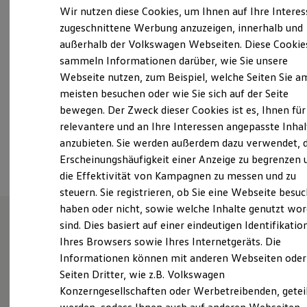
Elektrofahrzeugkonzepte
Wir nutzen diese Cookies, um Ihnen auf Ihre Intere
Samstag
Geschlossen
ID. EVERY1
zugeschnittene Werbung anzuzeigen, innerhalb und
Reichweite
Sonntag
Geschlossen
außerhalb der Volkswagen Webseiten. Diese Cookie
Reichweite der ID. Modelle
Reichweite im Winter
sammeln Informationen darüber, wie Sie unsere
Rekuperation
info@autohaus-rettenmeier.de
Webseite nutzen, zum Beispiel, welche Seiten Sie a
Laden
meisten besuchen oder wie Sie sich auf der Seite
Laden unterwegs
+49 7967 710910
Laden Zuhause
bewegen. Der Zweck dieser Cookies ist es, Ihnen für
Ladestationen finden
relevantere und an Ihre Interessen angepasste Inhal
Ladezeitensimulator
Ansprechpartner
anzubieten. Sie werden außerdem dazu verwendet, d
Batterie
Sicherheit
Erscheinungshäufigkeit einer Anzeige zu begrenzen 
Garantie und Lebensdauer
die Effektivität von Kampagnen zu messen und zu
Nachhaltigkeit
steuern. Sie registrieren, ob Sie eine Webseite besuc
Technologie
Kosten und Kauf
haben oder nicht, sowie welche Inhalte genutzt wo
Verbrauchskosten
sind. Dies basiert auf einer eindeutigen Identifikatio
Kaufoptionen
Unsere Leistungen
im
Ihres Browsers sowie Ihres Internetgeräts. Die
E-Auto-Förderung
Software und Konnektivität
Informationen können mit anderen Webseiten oder
Überblick
Die ID. Software 6
Seiten Dritter, wie z.B. Volkswagen
ID. Software Versionen und Updates
Konzerngesellschaften oder Werbetreibenden, getei
Digitale Extras
Schnittstellen zu Ihrem ID.
Service