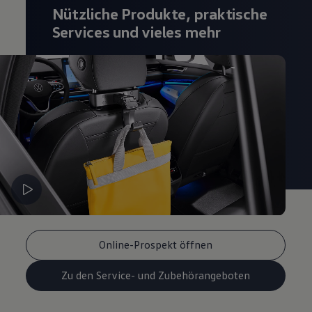
Nützliche Produkte, praktische
Magazin
Lifestyle
Services und vieles mehr
Transport
Familie
Elektromobilität
Volkswagen R
Pannen- und Unfallhilfe
Volkswagen Kundenbetreuung
Online-Prospekt öffnen
Zu den Service- und Zubehörangeboten