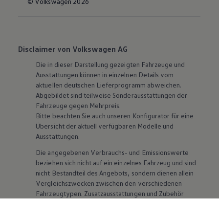
© Volkswagen 2026
Disclaimer von Volkswagen AG
Die in dieser Darstellung gezeigten Fahrzeuge und
Ausstattungen können in einzelnen Details vom
aktuellen deutschen Lieferprogramm abweichen.
Abgebildet sind teilweise Sonderausstattungen der
Fahrzeuge gegen Mehrpreis.
Bitte beachten Sie auch unseren Konfigurator für eine
Übersicht der aktuell verfügbaren Modelle und
Ausstattungen.
Die angegebenen Verbrauchs- und Emissionswerte
beziehen sich nicht auf ein einzelnes Fahrzeug und sind
nicht Bestandteil des Angebots, sondern dienen allein
Vergleichszwecken zwischen den verschiedenen
Fahrzeugtypen. Zusatzausstattungen und
Zubehör
(Anbauteile, Reifenformat usw.) können relevante
Fahrzeugparameter, wie
z. B.
Gewicht, Rollwiderstand