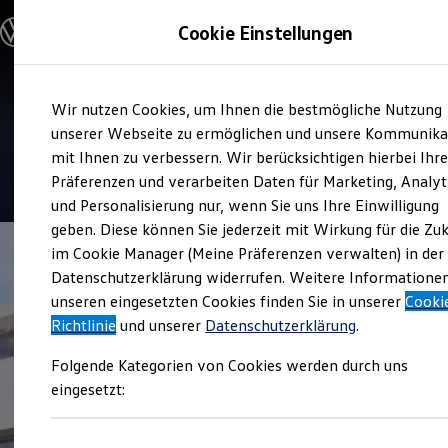
Modelle und Konfigurator
Cookie Einstellungen
Konfigurator
Modelle vergleichen
Konfiguration laden
Zum
Zum
Autosuche
Service
Wir nutzen Cookies, um Ihnen die bestmögliche Nutzung
Hauptinhalt
Footer
Elektroautos
Autohaus Rettenmeier
springen
springen
unserer Webseite zu ermöglichen und unsere Kommunika
ENERGY Sondermodelle
Nutzfahrzeuge
mit Ihnen zu verbessern. Wir berücksichtigen hierbei Ihr
SUV und CUV
4.9
|
126 Bewertungen
Präferenzen und verarbeiten Daten für Marketing, Analyt
Familienautos
und Personalisierung nur, wenn Sie uns Ihre Einwilligung
Kombis
Kompaktwagen
geben. Diese können Sie jederzeit mit Wirkung für die Zu
Sportwagen
im Cookie Manager (Meine Präferenzen verwalten) in der
Schnell verfügbare Fahrzeuge
Angebote und Produkte
Datenschutzerklärung widerrufen. Weitere Informatione
Aktuelle Angebote
unseren eingesetzten Cookies finden Sie in unserer
Cooki
E-Auto-Förderung
Richtlinie
und unserer
Datenschutzerklärung
.
Volkswagen Marktplatz
Die ENERGY Sondermodelle
Folgende Kategorien von Cookies werden durch uns
Junge Gebrauchtwagen und Gebrauchtwagen
Volkswagen Zertifizierte Gebrauchtwagen
eingesetzt:
Elektromobilität bei Gebrauchtwagen
Zubehör- und Serviceangebote
Saisonangebote