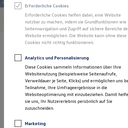
Reifenpakete
Erforderliche Cookies
Leasing
Leasing-Angebote
Erforderliche Cookies helfen dabei, eine Website
Gebrauchtwagen Leasing
nutzbar zu machen, indem sie Grundfunktionen wie
Junge Gebrauchtwagen-Leasing
Elektroauto Leasing
Seitennavigation und Zugriff auf sichere Bereiche de
Kleinwagen-Leasing
Website ermöglichen. Die Website kann ohne diese
Leasing ohne Anzahlung
Cookies nicht richtig funktionieren.
Finanzierung
Autokredit mit Schlussrate
Versicherungen und Garantien
Analytics und Personalisierung
Kfz-Versicherung
Verantwortlich für die Inhalte auf dieser Seite ist die Autohaus
Restschuldversicherungen
Diese Cookies sammeln Informationen über Ihre
Rettenmeier GmbH & Co. KG
(
Impressum & Rechtliches
)
Garantien
Websitenutzung (beispielsweise Seitenaufrufe,
Wartungsverträge
Geschäftskunden
Verweildauer je Seite, Klicks) und ermöglichen uns b
Professional Class bei Volkswagen
Unsere 
Teilnahme, Ihre Umfrageergebnisse in die
Großkunden
Websiteoptimierung mit einzubeziehen. Damit helf
Behörden
Direktkunden
sie uns, Ihr Nutzererlebnis persönlich auf Sie
Sonderfahrzeuge
Hauptstraße 43 - 45, 74597 Stimpfach-
zuzuschneiden.
Anpfiff zum Gewinn
Randenweiler
Elektromobilität
Elektroautos
Marketing
ID. Tutorials
Montag
-
Freitag
07:30
-
18:00
Uhr