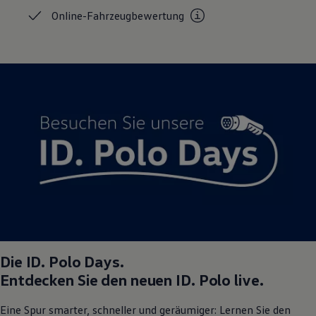
Magazin
Online-Fahrzeugbewertung
Lifestyle
Transport
Familie
Elektromobilität
Volkswagen R
Pannen- und Unfallhilfe
Volkswagen Kundenbetreuung
Die
ID. Polo
Days.
Entdecken Sie den neuen
ID. Polo
live.
Eine Spur smarter, schneller und geräumiger: Lernen Sie den