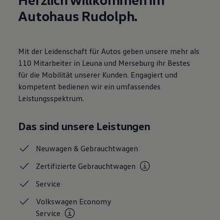
Motorenöl und Flüssigkeiten
Autohaus Rudolph.
Räder und Reifen
Pannen- und Unfallhilfe
Economy Service
Volkswagen Teile
Mit der Leidenschaft für Autos geben unsere mehr als
Zubehör
Modellspezifisches Zubehör
110 Mitarbeiter in Leuna und Merseburg ihr Bestes
Schutz und Pflege
für die Mobilität unserer Kunden. Engagiert und
Transport
kompetent bedienen wir ein umfassendes
Entertainment und Elektronik
Individualisieren
Leistungsspektrum.
Wallbox und Ladekabel
Digitale Extras
Dienste für Ihr Modell finden
Das sind unsere Leistungen
Volkswagen Apps, Login und Shop
Handy und Fahrzeug verbinden
Neuwagen &
Gebrauchtwagen
Updates für Software, Karten und Radio
Über Ihr Auto
Zertifizierte
Gebrauchtwagen
Vorgängermodelle
Kundeninformationen
Service
Volkswagen Kundenbetreuung
Warn- und Kontrollleuchten
Volkswagen Economy
Assistenzsysteme
Digitale Betriebsanleitung
Service
Live Beratung