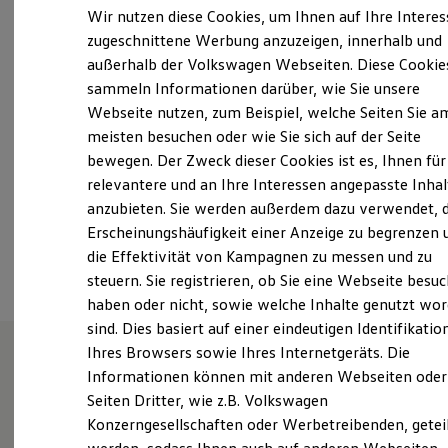
Elektrofahrzeugkonzepte
Wir nutzen diese Cookies, um Ihnen auf Ihre Intere
ID. EVERY1
Montag
-
Freitag
08:00
-
18:00
Uhr
zugeschnittene Werbung anzuzeigen, innerhalb und
Reichweite
Samstag
08:00
-
12:00
Uhr
außerhalb der Volkswagen Webseiten. Diese Cookie
Reichweite der ID. Modelle
Reichweite im Winter
Sonntag
Geschlossen
sammeln Informationen darüber, wie Sie unsere
Rekuperation
Webseite nutzen, zum Beispiel, welche Seiten Sie a
Laden
meisten besuchen oder wie Sie sich auf der Seite
Laden unterwegs
leuna@autohaus-rudolph.de
Laden Zuhause
bewegen. Der Zweck dieser Cookies ist es, Ihnen für
Ladestationen finden
+49 3461 86050
relevantere und an Ihre Interessen angepasste Inhal
Ladezeitensimulator
anzubieten. Sie werden außerdem dazu verwendet, d
Batterie
Sicherheit
Erscheinungshäufigkeit einer Anzeige zu begrenzen 
Ansprechpartner
Garantie und Lebensdauer
die Effektivität von Kampagnen zu messen und zu
Nachhaltigkeit
steuern. Sie registrieren, ob Sie eine Webseite besuc
Technologie
Kosten und Kauf
haben oder nicht, sowie welche Inhalte genutzt wo
Verbrauchskosten
sind. Dies basiert auf einer eindeutigen Identifikatio
Kaufoptionen
Ihres Browsers sowie Ihres Internetgeräts. Die
E-Auto-Förderung
Software und Konnektivität
Informationen können mit anderen Webseiten oder
Wie können wir
Die ID. Software 6
Seiten Dritter, wie z.B. Volkswagen
ID. Software Versionen und Updates
Konzerngesellschaften oder Werbetreibenden, getei
Digitale Extras
Schnittstellen zu Ihrem ID.