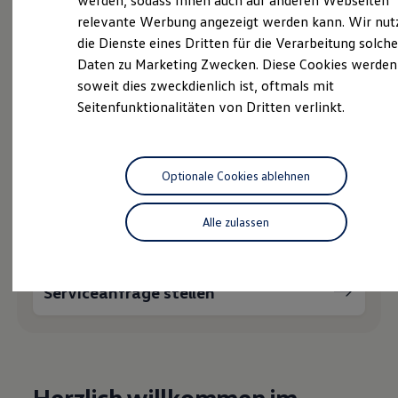
Ihnen weiterhelfen?
werden, sodass Ihnen auch auf anderen Webseiten
Hybridautos
relevante Werbung angezeigt werden kann. Wir nut
Marke und Erlebnis
die Dienste eines Dritten für die Verarbeitung solche
Volkswagen R und R Experience
R-Modelle
Daten zu Marketing Zwecken. Diese Cookies werden
R Experience
soweit dies zweckdienlich ist, oftmals mit
Driving Experience
Probefahrt vereinbaren
Seitenfunktionalitäten von Dritten verlinkt.
Volkswagen entdecken
Werkbesichtigung
Factory visit
Lifestyle Shop
T-Roc Kollektion
Optionale Cookies ablehnen
Golf Kollektion
Fahrzeugangebot anfordern
ID. Kollektion
Volkswagen Kollektion
Alle zulassen
R-Kollektion
GTI Kollektion
Fußball Drop
we drive football
Serviceanfrage stellen
#wedriveproud
Besitzer und Service
myVolkswagen
Software Updates
Service und Ersatzteile
Inspektion und HU/AU
Herzlich willkommen im
Reparaturen und Checks