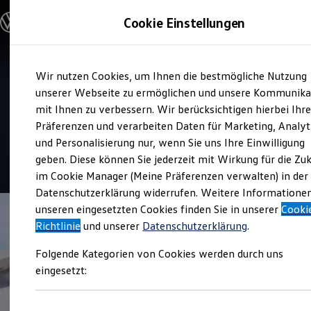
Modelle und Konfigurator
Cookie Einstellungen
Konfigurator
Modelle vergleichen
Konfiguration laden
Zum
Zum
Autosuche
Verkauf und Service
Wir nutzen Cookies, um Ihnen die bestmögliche Nutzung
Hauptinhalt
Footer
Elektroautos
Autohaus Rudolph Leuna
springen
springen
unserer Webseite zu ermöglichen und unsere Kommunika
ENERGY Sondermodelle
Nutzfahrzeuge
mit Ihnen zu verbessern. Wir berücksichtigen hierbei Ihr
SUV und CUV
Präferenzen und verarbeiten Daten für Marketing, Analyt
Top Kundenzufriedenheit Verkauf 2026
Familienautos
und Personalisierung nur, wenn Sie uns Ihre Einwilligung
Kombis
Kompaktwagen
geben. Diese können Sie jederzeit mit Wirkung für die Zu
4.9
|
304 Bewertungen
Sportwagen
im Cookie Manager (Meine Präferenzen verwalten) in der
Schnell verfügbare Fahrzeuge
Angebote und Produkte
Datenschutzerklärung widerrufen. Weitere Informatione
Aktuelle Angebote
unseren eingesetzten Cookies finden Sie in unserer
Cooki
E-Auto-Förderung
Richtlinie
und unserer
Datenschutzerklärung
.
Volkswagen Marktplatz
Die ENERGY Sondermodelle
Folgende Kategorien von Cookies werden durch uns
Junge Gebrauchtwagen und Gebrauchtwagen
Volkswagen Zertifizierte Gebrauchtwagen
eingesetzt:
Elektromobilität bei Gebrauchtwagen
Zubehör- und Serviceangebote
Saisonangebote