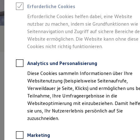
Reifenpakete
Erforderliche Cookies
Leasing
Leasing-Angebote
Erforderliche Cookies helfen dabei, eine Website
Gebrauchtwagen Leasing
nutzbar zu machen, indem sie Grundfunktionen wie
Junge Gebrauchtwagen-Leasing
Elektroauto Leasing
Seitennavigation und Zugriff auf sichere Bereiche de
Kleinwagen-Leasing
Website ermöglichen. Die Website kann ohne diese
Leasing ohne Anzahlung
Cookies nicht richtig funktionieren.
Finanzierung
Autokredit mit Schlussrate
Versicherungen und Garantien
Analytics und Personalisierung
Kfz-Versicherung
Restschuldversicherungen
Diese Cookies sammeln Informationen über Ihre
Garantien
Websitenutzung (beispielsweise Seitenaufrufe,
Wartungsverträge
Verantwortlich für die Inhalte auf dieser Seite ist die Autohaus
Geschäftskunden
Verweildauer je Seite, Klicks) und ermöglichen uns b
Rudolph Leuna GmbH
(
Impressum & Rechtliches
)
Professional Class bei Volkswagen
Teilnahme, Ihre Umfrageergebnisse in die
Großkunden
Websiteoptimierung mit einzubeziehen. Damit helf
Behörden
Direktkunden
sie uns, Ihr Nutzererlebnis persönlich auf Sie
Unsere 
Sonderfahrzeuge
zuzuschneiden.
Anpfiff zum Gewinn
Elektromobilität
Elektroautos
Friedrich-Ebert-Straße 120, 06237 Leuna
Marketing
ID. Tutorials