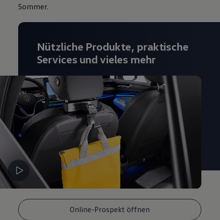
Sommer.
Magazin
Lifestyle
Transport
Familie
Elektromobilität
Nützliche Produkte, praktische
Volkswagen R
Services und vieles mehr
Pannen- und Unfallhilfe
Volkswagen Kundenbetreuung
Online-Prospekt öffnen