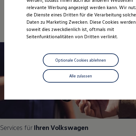
werden, sodass Ihnen auch auf anderen Webseiten
Service
Hybridautos
relevante Werbung angezeigt werden kann. Wir nut
Marke und Erlebnis
Volkswagen Economy
die Dienste eines Dritten für die Verarbeitung solche
Volkswagen R und R Experience
R-Modelle
Service
Daten zu Marketing Zwecken. Diese Cookies werden
R Experience
soweit dies zweckdienlich ist, oftmals mit
Driving Experience
Seitenfunktionalitäten von Dritten verlinkt.
Volkswagen entdecken
Werkbesichtigung
Factory visit
Lifestyle Shop
T-Roc Kollektion
Optionale Cookies ablehnen
Golf Kollektion
ID. Kollektion
Volkswagen Kollektion
Alle zulassen
R-Kollektion
GTI Kollektion
Fußball Drop
we drive football
#wedriveproud
Besitzer und Service
myVolkswagen
Software Updates
Service und Ersatzteile
Services für
Ihren
Volkswagen
Inspektion und HU/AU
Reparaturen und Checks