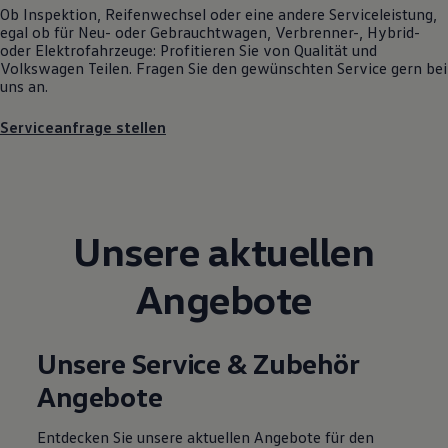
Ob Inspektion, Reifenwechsel oder eine andere Serviceleistung,
Motorenöl und Flüssigkeiten
egal ob für Neu- oder
Gebrauchtwagen
, Verbrenner-, Hybrid-
Räder und Reifen
oder Elektrofahrzeuge: Profitieren Sie von Qualität und
Pannen- und Unfallhilfe
Volkswagen
Teilen. Fragen Sie den gewünschten
Service
gern bei
Economy Service
uns an.
Volkswagen Teile
Zubehör
Modellspezifisches Zubehör
Serviceanfrage stellen
Schutz und Pflege
Transport
Entertainment und Elektronik
Individualisieren
Wallbox und Ladekabel
Digitale Extras
Unsere aktuellen
Dienste für Ihr Modell finden
Volkswagen Apps, Login und Shop
Angebote
Handy und Fahrzeug verbinden
Updates für Software, Karten und Radio
Über Ihr Auto
Vorgängermodelle
Unsere Service & Zubehör
Kundeninformationen
Volkswagen Kundenbetreuung
Angebote
Warn- und Kontrollleuchten
Assistenzsysteme
Digitale Betriebsanleitung
Entdecken Sie unsere aktuellen Angebote für den
Live Beratung