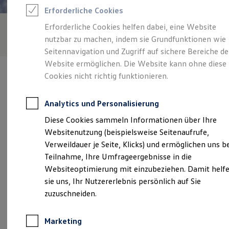
Reifenpakete
Erforderliche Cookies
Leasing
Leasing-Angebote
Erforderliche Cookies helfen dabei, eine Website
Gebrauchtwagen Leasing
nutzbar zu machen, indem sie Grundfunktionen wie
Junge Gebrauchtwagen-Leasing
Elektroauto Leasing
Seitennavigation und Zugriff auf sichere Bereiche de
Kleinwagen-Leasing
Website ermöglichen. Die Website kann ohne diese
Leasing ohne Anzahlung
Cookies nicht richtig funktionieren.
Finanzierung
Autokredit mit Schlussrate
Versicherungen und Garantien
Analytics und Personalisierung
Kfz-Versicherung
Verantwortlich für die Inhalte auf dieser Seite ist die Autohaus
Restschuldversicherungen
Diese Cookies sammeln Informationen über Ihre
Ruprecht GmbH
(
Impressum & Rechtliches
)
Garantien
Websitenutzung (beispielsweise Seitenaufrufe,
Wartungsverträge
Geschäftskunden
Verweildauer je Seite, Klicks) und ermöglichen uns b
Professional Class bei Volkswagen
Unsere 
Teilnahme, Ihre Umfrageergebnisse in die
Großkunden
Websiteoptimierung mit einzubeziehen. Damit helf
Behörden
Direktkunden
sie uns, Ihr Nutzererlebnis persönlich auf Sie
Sonderfahrzeuge
Forster Straße 11, 03172 Guben
zuzuschneiden.
Anpfiff zum Gewinn
Elektromobilität
Montag
-
Freitag
07:00
-
18:00
Uhr
Elektroautos
Marketing
ID. Tutorials