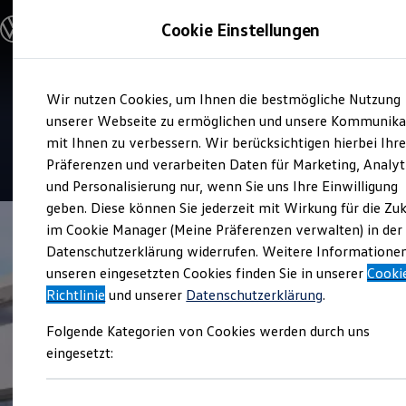
Modelle und Konfigurator
Cookie Einstellungen
Konfigurator
Modelle vergleichen
Konfiguration laden
Zum
Zum
Autosuche
Service
Wir nutzen Cookies, um Ihnen die bestmögliche Nutzung
Hauptinhalt
Footer
Elektroautos
Autohaus Ruprecht
springen
springen
unserer Webseite zu ermöglichen und unsere Kommunika
ENERGY Sondermodelle
Nutzfahrzeuge
mit Ihnen zu verbessern. Wir berücksichtigen hierbei Ihr
SUV und CUV
4.8
|
103 Bewertungen
Präferenzen und verarbeiten Daten für Marketing, Analyt
Familienautos
und Personalisierung nur, wenn Sie uns Ihre Einwilligung
Kombis
Kompaktwagen
geben. Diese können Sie jederzeit mit Wirkung für die Zu
Sportwagen
im Cookie Manager (Meine Präferenzen verwalten) in der
Schnell verfügbare Fahrzeuge
Angebote und Produkte
Datenschutzerklärung widerrufen. Weitere Informatione
Aktuelle Angebote
unseren eingesetzten Cookies finden Sie in unserer
Cooki
E-Auto-Förderung
Richtlinie
und unserer
Datenschutzerklärung
.
Volkswagen Marktplatz
Die ENERGY Sondermodelle
Folgende Kategorien von Cookies werden durch uns
Junge Gebrauchtwagen und Gebrauchtwagen
Volkswagen Zertifizierte Gebrauchtwagen
eingesetzt:
Elektromobilität bei Gebrauchtwagen
Zubehör- und Serviceangebote
Saisonangebote