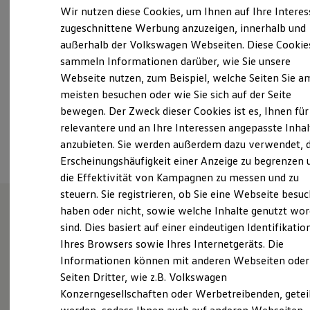
Samstag
Geschlossen
Elektrofahrzeugkonzepte
Wir nutzen diese Cookies, um Ihnen auf Ihre Intere
ID. EVERY1
Sonntag
Geschlossen
zugeschnittene Werbung anzuzeigen, innerhalb und
Reichweite
außerhalb der Volkswagen Webseiten. Diese Cookie
Reichweite der ID. Modelle
info@autohaus-ruprecht.eu
Reichweite im Winter
sammeln Informationen darüber, wie Sie unsere
Rekuperation
Webseite nutzen, zum Beispiel, welche Seiten Sie a
Laden
+49 3561 43770
meisten besuchen oder wie Sie sich auf der Seite
Laden unterwegs
Laden Zuhause
bewegen. Der Zweck dieser Cookies ist es, Ihnen für
Ladestationen finden
relevantere und an Ihre Interessen angepasste Inhal
Ansprechpartner
Ladezeitensimulator
anzubieten. Sie werden außerdem dazu verwendet, d
Batterie
Sicherheit
Erscheinungshäufigkeit einer Anzeige zu begrenzen 
Garantie und Lebensdauer
die Effektivität von Kampagnen zu messen und zu
Nachhaltigkeit
steuern. Sie registrieren, ob Sie eine Webseite besuc
Technologie
Kosten und Kauf
haben oder nicht, sowie welche Inhalte genutzt wo
Verbrauchskosten
sind. Dies basiert auf einer eindeutigen Identifikatio
Unsere Leistungen
im
Kaufoptionen
Ihres Browsers sowie Ihres Internetgeräts. Die
E-Auto-Förderung
Überblick
Software und Konnektivität
Informationen können mit anderen Webseiten oder
Die ID. Software 6
Seiten Dritter, wie z.B. Volkswagen
ID. Software Versionen und Updates
Gebrauchtwagen
Konzerngesellschaften oder Werbetreibenden, getei
Digitale Extras
Schnittstellen zu Ihrem ID.