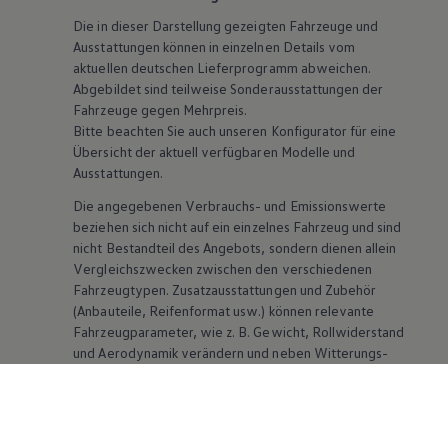
Die in dieser Darstellung gezeigten Fahrzeuge und
Ausstattungen können in einzelnen Details vom
aktuellen deutschen Lieferprogramm abweichen.
Abgebildet sind teilweise Sonderausstattungen der
Fahrzeuge gegen Mehrpreis.
Bitte beachten Sie auch unseren Konfigurator für eine
Übersicht der aktuell verfügbaren Modelle und
Ausstattungen.
Die angegebenen Verbrauchs- und Emissionswerte
beziehen sich nicht auf ein einzelnes Fahrzeug und sind
nicht Bestandteil des Angebots, sondern dienen allein
Vergleichszwecken zwischen den verschiedenen
Fahrzeugtypen. Zusatzausstattungen und
Zubehör
(Anbauteile, Reifenformat usw.) können relevante
Fahrzeugparameter, wie
z. B.
Gewicht, Rollwiderstand
und Aerodynamik verändern und neben Witterungs-
und Verkehrsbedingungen sowie dem individuellen
Fahrverhalten den Kraftstoffverbrauch, den
Stromverbrauch, die CO₂-Emissionen und die
Fahrleistungswerte eines Fahrzeugs beeinflussen.