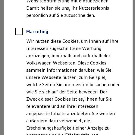
Websiteoptimierung mit einzubeziehen.
HRB 22573
Elektrofahrzeugkonzepte
Damit helfen sie uns, Ihr Nutzererlebnis
ID. EVERY1
Reichweite
persönlich auf Sie zuzuschneiden.
Reichweite der ID. Modelle
Datenschutzerklärung
Reichweite im Winter
Rekuperation
Marketing
Laden
Wir nutzen diese Cookies, um Ihnen auf Ihre
Laden unterwegs
Laden Zuhause
Interessen zugeschnittene Werbung
Ladestationen finden
anzuzeigen, innerhalb und außerhalb der
Ladezeitensimulator
Volkswagen Webseiten. Diese Cookies
Batterie
Sicherheit
sammeln Informationen darüber, wie Sie
Garantie und Lebensdauer
unsere Webseite nutzen, zum Beispiel,
Nachhaltigkeit
welche Seiten Sie am meisten besuchen oder
Technologie
Kosten und Kauf
wie Sie sich auf der Seite bewegen. Der
Verbrauchskosten
Zweck dieser Cookies ist es, Ihnen für Sie
Kaufoptionen
relevantere und an Ihre Interessen
E-Auto-Förderung
Software und Konnektivität
angepasste Inhalte anzubieten. Sie werden
Die ID. Software 6
außerdem dazu verwendet, die
ID. Software Versionen und Updates
Erscheinungshäufigkeit einer Anzeige zu
Digitale Extras
Schnittstellen zu Ihrem ID.