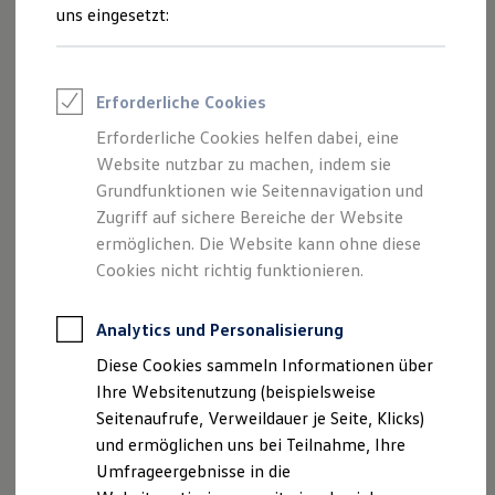
Reifenpakete
uns eingesetzt:
Leasing
Leasing-Angebote
Gebrauchtwagen Leasing
Junge Gebrauchtwagen-Leasing
Impressum
Erforderliche Cookies
Elektroauto Leasing
Kleinwagen-Leasing
Erforderliche Cookies helfen dabei, eine
Datenschutzerklärung
Leasing ohne Anzahlung
Website nutzbar zu machen, indem sie
Finanzierung
Autokredit mit Schlussrate
Grundfunktionen wie Seitennavigation und
Versicherungen und Garantien
Zugriff auf sichere Bereiche der Website
Impressum
Kfz-Versicherung
ermöglichen. Die Website kann ohne diese
Restschuldversicherungen
Garantien
Cookies nicht richtig funktionieren.
Autohaus Schaaf GmbH
Wartungsverträge
Geschäftskunden
Mühlbachstr. 6-14
Professional Class bei Volkswagen
Analytics und Personalisierung
66955 Pirmasens
Großkunden
Diese Cookies sammeln Informationen über
Geschäftsführer: Christian Schaaf
Behörden
Direktkunden
Ihre Websitenutzung (beispielsweise
Tel.: 06331-48400
Sonderfahrzeuge
Seitenaufrufe, Verweildauer je Seite, Klicks)
e-mail:
info@autohaus-schaaf.com
Anpfiff zum Gewinn
und ermöglichen uns bei Teilnahme, Ihre
USt.-IdNr.: DE149606342
Elektromobilität
Elektroautos
Umfrageergebnisse in die
Registergericht Zweibrücken
ID. Tutorials