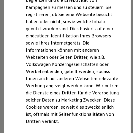
begrenzen und die Effektivität von
Hybridautos
Kampagnen zu messen und zu steuern. Sie
Marke und Erlebnis
registrieren, ob Sie eine Webseite besucht
Volkswagen R und R Experience
R-Modelle
haben oder nicht, sowie welche Inhalte
R Experience
genutzt worden sind. Dies basiert auf einer
Driving Experience
eindeutigen Identifikation Ihres Browsers
Volkswagen entdecken
Werkbesichtigung
sowie Ihres Internetgeräts. Die
Factory visit
Informationen können mit anderen
Lifestyle Shop
Webseiten oder Seiten Dritter, wie z.B.
T-Roc Kollektion
Golf Kollektion
Volkswagen Konzerngesellschaften oder
ID. Kollektion
Werbetreibenden, geteilt werden, sodass
Volkswagen Kollektion
Ihnen auch auf anderen Webseiten relevante
R-Kollektion
GTI Kollektion
Werbung angezeigt werden kann. Wir nutzen
Fußball Drop
die Dienste eines Dritten für die Verarbeitung
we drive football
solcher Daten zu Marketing Zwecken. Diese
#wedriveproud
Besitzer und Service
Cookies werden, soweit dies zweckdienlich
myVolkswagen
ist, oftmals mit Seitenfunktionalitäten von
Software Updates
Dritten verlinkt.
Service und Ersatzteile
Inspektion und HU/AU
Reparaturen und Checks