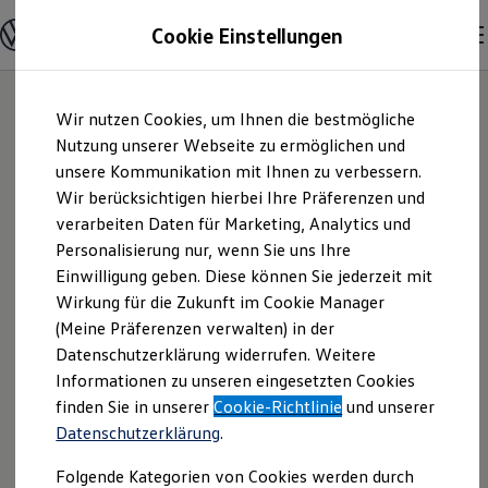
Modelle und Konfigurator
Cookie Einstellungen
Konfigurator
Modelle vergleichen
Konfiguration laden
Zum
Zum
Autosuche
Wir nutzen Cookies, um Ihnen die bestmögliche
Hauptinhalt
Footer
Elektroautos
springen
springen
Nutzung unserer Webseite zu ermöglichen und
ENERGY Sondermodelle
Nutzfahrzeuge
unsere Kommunikation mit Ihnen zu verbessern.
Autohaus Schaaf
SUV und CUV
Wir berücksichtigen hierbei Ihre Präferenzen und
Familienautos
verarbeiten Daten für Marketing, Analytics und
Kombis
GmbH | Impressum
Kompaktwagen
Personalisierung nur, wenn Sie uns Ihre
Sportwagen
Einwilligung geben. Diese können Sie jederzeit mit
& Rechtliches
Schnell verfügbare Fahrzeuge
Angebote und Produkte
Wirkung für die Zukunft im Cookie Manager
Aktuelle Angebote
(Meine Präferenzen verwalten) in der
E-Auto-Förderung
Hier finden Sie Informationen über uns
Datenschutzerklärung widerrufen. Weitere
Volkswagen Marktplatz
Informationen zu unseren eingesetzten Cookies
Die ENERGY Sondermodelle
(Autohaus Schaaf GmbH) als
Junge Gebrauchtwagen und Gebrauchtwagen
finden Sie in unserer
Cookie-Richtlinie
und unserer
verantwortlichen Anbieter von Inhalten
Volkswagen Zertifizierte Gebrauchtwagen
Datenschutzerklärung
.
und Angeboten, die auf dieser Website
Elektromobilität bei Gebrauchtwagen
Zubehör- und Serviceangebote
speziell aufgeführt sind.
Folgende Kategorien von Cookies werden durch
Saisonangebote