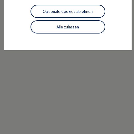
Motorenöl und Flüssigkeiten
Räder und Reifen
Optionale Cookies ablehnen
Pannen- und Unfallhilfe
Economy Service
Volkswagen Teile
Alle zulassen
Zubehör
Modellspezifisches Zubehör
Schutz und Pflege
Transport
Entertainment und Elektronik
Individualisieren
Wallbox und Ladekabel
Digitale Extras
Dienste für Ihr Modell finden
Volkswagen Apps, Login und Shop
Handy und Fahrzeug verbinden
Updates für Software, Karten und Radio
Über Ihr Auto
Vorgängermodelle
Kundeninformationen
Volkswagen Kundenbetreuung
Warn- und Kontrollleuchten
Assistenzsysteme
Digitale Betriebsanleitung
Live Beratung