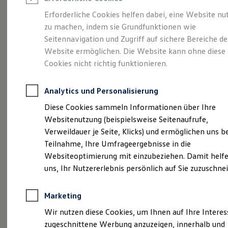
Reifenpakete
Leasing
Erforderliche Cookies helfen dabei, eine Website nu
Leasing-Angebote
zu machen, indem sie Grundfunktionen wie
Gepflegt, geprüft und
Gebrauchtwagen Leasing
Seitennavigation und Zugriff auf sichere Bereiche de
Junge Gebrauchtwagen-Leasing
Elektroauto Leasing
Website ermöglichen. Die Website kann ohne diese
für gut befunden.
Kleinwagen-Leasing
Cookies nicht richtig funktionieren.
Leasing ohne Anzahlung
Volkswagen
Finanzierung
Autokredit mit Schlussrate
Analytics und Personalisierung
Versicherungen und Garantien
Zertifizierte
Kfz-Versicherung
Diese Cookies sammeln Informationen über Ihre
Restschuldversicherungen
Websitenutzung (beispielsweise Seitenaufrufe,
Garantien
Gebrauchtwagen.
Verweildauer je Seite, Klicks) und ermöglichen uns b
Wartungsverträge
Geschäftskunden
Teilnahme, Ihre Umfrageergebnisse in die
Professional Class bei Volkswagen
Websiteoptimierung mit einzubeziehen. Damit helfe
Großkunden
uns, Ihr Nutzererlebnis persönlich auf Sie zuzuschne
Behörden
Direktkunden
Sonderfahrzeuge
Marketing
Anpfiff zum Gewinn
Elektromobilität
Wir nutzen diese Cookies, um Ihnen auf Ihre Intere
Elektroautos
zugeschnittene Werbung anzuzeigen, innerhalb und
ID. Tutorials