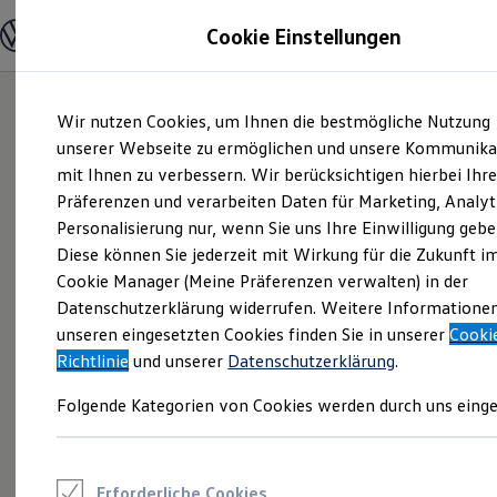
Modelle und Konfigurator
Cookie Einstellungen
Konfigurator
Modelle vergleichen
Konfiguration laden
Zum
Zum
Autosuche
Wir nutzen Cookies, um Ihnen die bestmögliche Nutzung
Hauptinhalt
Footer
Elektroautos
springen
springen
unserer Webseite zu ermöglichen und unsere Kommunika
ENERGY Sondermodelle
Nutzfahrzeuge
mit Ihnen zu verbessern. Wir berücksichtigen hierbei Ihr
SUV und CUV
Präferenzen und verarbeiten Daten für Marketing, Analyt
Familienautos
Personalisierung nur, wenn Sie uns Ihre Einwilligung gebe
Kombis
Kompaktwagen
Diese können Sie jederzeit mit Wirkung für die Zukunft i
Sportwagen
Cookie Manager (Meine Präferenzen verwalten) in der
Schnell verfügbare Fahrzeuge
Angebote und Produkte
Datenschutzerklärung widerrufen. Weitere Informatione
Aktuelle Angebote
unseren eingesetzten Cookies finden Sie in unserer
Cooki
E-Auto-Förderung
Richtlinie
und unserer
Datenschutzerklärung
.
Volkswagen Marktplatz
Die ENERGY Sondermodelle
Folgende Kategorien von Cookies werden durch uns einge
Junge Gebrauchtwagen und Gebrauchtwagen
Volkswagen Zertifizierte Gebrauchtwagen
Elektromobilität bei Gebrauchtwagen
Zubehör- und Serviceangebote
Saisonangebote
Erforderliche Cookies