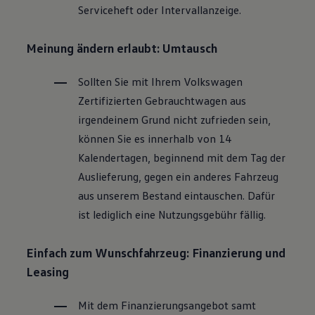
Serviceheft oder Intervallanzeige.
Magazin
Lifestyle
Transport
Meinung ändern erlaubt: Umtausch
Familie
Elektromobilität
Volkswagen R
Sollten Sie mit Ihrem
Volkswagen
Pannen- und Unfallhilfe
Zertifizierten
Gebrauchtwagen
aus
Volkswagen Kundenbetreuung
irgendeinem Grund nicht zufrieden sein,
können Sie es innerhalb von 14
Kalendertagen, beginnend mit dem Tag der
Auslieferung, gegen ein anderes Fahrzeug
aus unserem Bestand eintauschen. Dafür
ist lediglich eine Nutzungsgebühr fällig.
Einfach zum Wunschfahrzeug: Finanzierung und
Leasing
Mit dem Finanzierungsangebot samt