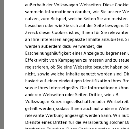
Elektrofahrzeugkonzepte
außerhalb der Volkswagen Webseiten. Diese Cookie
ID. EVERY1
sammeln Informationen darüber, wie Sie unsere We
Reichweite
(
Impressum & Rechtliches
)
nutzen, zum Beispiel, welche Seiten Sie am meisten
Reichweite der ID. Modelle
Reichweite im Winter
besuchen oder wie Sie sich auf der Seite bewegen. D
Rekuperation
Zweck dieser Cookies ist es, Ihnen für Sie relevante
Laden
an Ihre Interessen angepasste Inhalte anzubieten. S
Laden unterwegs
Laden Zuhause
werden außerdem dazu verwendet, die
Ladestationen finden
Ganz selbstverständlich.
Das
Erscheinungshäufigkeit einer Anzeige zu begrenzen 
Ladezeitensimulator
Effektivität von Kampagnen zu messen und zu steue
Batterie
Gebrauchtwagen
-
Sicherheit
registrieren, ob Sie eine Webseite besucht haben od
Leistungsversprechen.
Garantie und Lebensdauer
nicht, sowie welche Inhalte genutzt worden sind. Di
Nachhaltigkeit
basiert auf einer eindeutigen Identifikation Ihres B
Technologie
Kosten und Kauf
Rundum sicher: der 360°
Gebrauchtwagen
-
sowie Ihres Internetgeräts. Die Informationen kön
Verbrauchskosten
Check
anderen Webseiten oder Seiten Dritter, wie z.B.
Kaufoptionen
Volkswagen Konzerngesellschaften oder Werbetrei
E-Auto-Förderung
Software und Konnektivität
geteilt werden, sodass Ihnen auch auf anderen Web
Bevor ein
Volkswagen
Zertifizierter
Die ID. Software 6
relevante Werbung angezeigt werden kann. Wir nut
Gebrauchtwagen
an unsere Kunden
ID. Software Versionen und Updates
Dienste eines Dritten für die Verarbeitung solcher D
Digitale Extras
übergeben wird, prüfen wir den Zustand
Schnittstellen zu Ihrem ID.