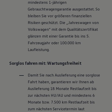
mindestens 1-jährigen
Motorenöl und Flüssigkeiten
Räder und Reifen
Gebrauchtwagengarantie ausgestattet. So
Pannen- und Unfallhilfe
bleiben Sie vor größeren finanziellen
Economy Service
Volkswagen Teile
Risiken geschützt. Die „Jahreswagen von
Zubehör
Volkswagen
“ mit dem Qualitätszertifikat
Modellspezifisches Zubehör
Schutz und Pflege
glänzen mit einer Garantie bis ins 5.
Transport
Fahrzeugjahr oder 100.000 km
Entertainment und Elektronik
Individualisieren
Laufleistung.
Wallbox und Ladekabel
Digitale Extras
Dienste für Ihr Modell finden
Sorglos fahren mit: Wartungsfreiheit
Volkswagen Apps, Login und Shop
Handy und Fahrzeug verbinden
Damit Sie nach Auslieferung eine sorglose
Updates für Software, Karten und Radio
Über Ihr Auto
Fahrt haben, garantieren wir Ihnen ab
Vorgängermodelle
Auslieferung 18 Monate Restlaufzeit bis
Kundeninformationen
Volkswagen Kundenbetreuung
zur nächsten
HU/AU
und mindestens 6
Warn- und Kontrollleuchten
Monate bzw. 7.500 km Restlaufzeit bis
Assistenzsysteme
Digitale Betriebsanleitung
zum nächsten Servicetermin laut
Live Beratung