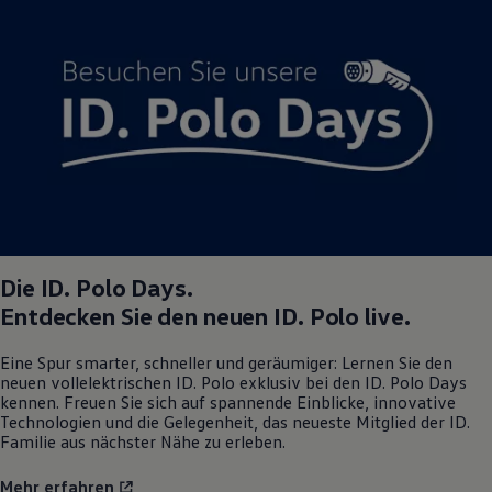
Volkswagen Apps, Login und Shop
Handy und Fahrzeug verbinden
Updates für Software, Karten und Radio
Über Ihr Auto
Vorgängermodelle
Kundeninformationen
Volkswagen Kundenbetreuung
Warn- und Kontrollleuchten
Assistenzsysteme
Digitale Betriebsanleitung
Live Beratung
Magazin
Lifestyle
Transport
Die
ID. Polo
Days.
Familie
Entdecken Sie den neuen
ID. Polo
live.
Elektromobilität
Volkswagen R
Pannen- und Unfallhilfe
Eine Spur smarter, schneller und geräumiger: Lernen Sie den
Volkswagen Kundenbetreuung
neuen vollelektrischen
ID. Polo
exklusiv bei den
ID. Polo
Days
kennen. Freuen Sie sich auf spannende Einblicke, innovative
Technologien und die Gelegenheit, das neueste Mitglied der ID.
Familie aus nächster Nähe zu erleben.
Mehr erfahren