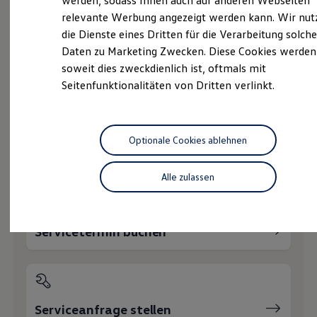
werden, sodass Ihnen auch auf anderen Webseiten
Nachhaltigkeit
relevante Werbung angezeigt werden kann. Wir nut
Technologie
die Dienste eines Dritten für die Verarbeitung solche
Kosten und Kauf
Verbrauchskosten
Daten zu Marketing Zwecken. Diese Cookies werden
Kaufoptionen
soweit dies zweckdienlich ist, oftmals mit
E-Auto-Förderung
Probefahrt vereinbaren
Seitenfunktionalitäten von Dritten verlinkt.
Software und Konnektivität
Die ID. Software 6
ID. Software Versionen und Updates
Digitale Extras
Schnittstellen zu Ihrem ID.
Optionale Cookies ablehnen
Hybridautos
Fahrzeugangebot anfordern
Marke und Erlebnis
Volkswagen R und R Experience
Alle zulassen
R-Modelle
R Experience
Driving Experience
Volkswagen entdecken
Servicetermin buchen
Werkbesichtigung
Factory visit
Lifestyle Shop
T-Roc Kollektion
Golf Kollektion
ID. Kollektion
Serviceanfrage stellen
Volkswagen Kollektion