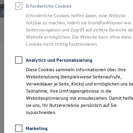
Reifenpakete
Erforderliche Cookies
Leasing
Leasing-Angebote
Erforderliche Cookies helfen dabei, eine Website
Gebrauchtwagen Leasing
nutzbar zu machen, indem sie Grundfunktionen wie
Junge Gebrauchtwagen-Leasing
Elektroauto Leasing
Seitennavigation und Zugriff auf sichere Bereiche de
Kleinwagen-Leasing
Website ermöglichen. Die Website kann ohne diese
Leasing ohne Anzahlung
Cookies nicht richtig funktionieren.
Finanzierung
Autokredit mit Schlussrate
Versicherungen und Garantien
Analytics und Personalisierung
Kfz-Versicherung
Restschuldversicherungen
Diese Cookies sammeln Informationen über Ihre
Garantien
Verantwortlich für die Inhalte auf dieser Seite ist die Scherer
Websitenutzung (beispielsweise Seitenaufrufe,
Wartungsverträge
GmbH & Co. KG
(
Impressum & Rechtliches
)
Geschäftskunden
Verweildauer je Seite, Klicks) und ermöglichen uns b
Professional Class bei Volkswagen
Teilnahme, Ihre Umfrageergebnisse in die
Großkunden
Websiteoptimierung mit einzubeziehen. Damit helf
Behörden
Unsere 
Direktkunden
sie uns, Ihr Nutzererlebnis persönlich auf Sie
Sonderfahrzeuge
zuzuschneiden.
Anpfiff zum Gewinn
Elektromobilität
Mussbacher Landstraße 18, 67433 Neustadt an
Elektroautos
Marketing
der Weinstraße
ID. Tutorials