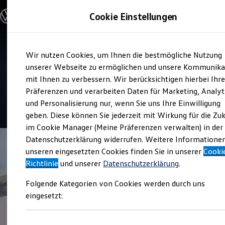
Modelle und Konfigurator
Cookie Einstellungen
Konfigurator
Modelle vergleichen
Konfiguration laden
Zum
Zum
Autosuche
Verkauf und Service
Wir nutzen Cookies, um Ihnen die bestmögliche Nutzung
Hauptinhalt
Footer
Elektroautos
Autohaus Scherer Neustadt
springen
springen
unserer Webseite zu ermöglichen und unsere Kommunika
ENERGY Sondermodelle
Nutzfahrzeuge
mit Ihnen zu verbessern. Wir berücksichtigen hierbei Ihr
an der Weinstraße
SUV und CUV
Präferenzen und verarbeiten Daten für Marketing, Analyt
Familienautos
und Personalisierung nur, wenn Sie uns Ihre Einwilligung
Kombis
4.5
|
190 Bewertungen
Kompaktwagen
geben. Diese können Sie jederzeit mit Wirkung für die Zu
Sportwagen
im Cookie Manager (Meine Präferenzen verwalten) in der
Schnell verfügbare Fahrzeuge
Angebote und Produkte
Datenschutzerklärung widerrufen. Weitere Informatione
Aktuelle Angebote
unseren eingesetzten Cookies finden Sie in unserer
Cooki
E-Auto-Förderung
Richtlinie
und unserer
Datenschutzerklärung
.
Volkswagen Marktplatz
Die ENERGY Sondermodelle
Folgende Kategorien von Cookies werden durch uns
Junge Gebrauchtwagen und Gebrauchtwagen
Volkswagen Zertifizierte Gebrauchtwagen
eingesetzt:
Elektromobilität bei Gebrauchtwagen
Zubehör- und Serviceangebote
Saisonangebote