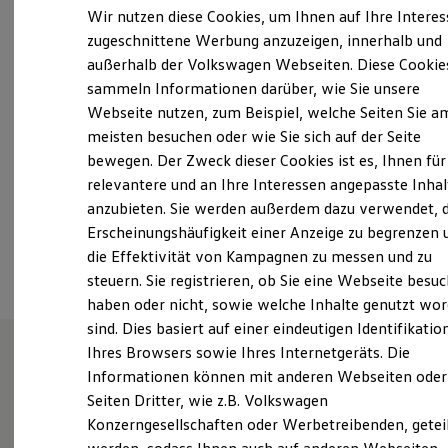
Der neue ID. Polo
Wir nutzen diese Cookies, um Ihnen auf Ihre Intere
Montag
-
Freitag
07:30
-
18:00
Uhr
Der neue ID.3 Neo
zugeschnittene Werbung anzuzeigen, innerhalb und
Der ID.4
Samstag
09:00
-
13:00
Uhr
außerhalb der Volkswagen Webseiten. Diese Cookie
Der ID.4 GTX
Der ID.5 GTX
Sonntag
Geschlossen
sammeln Informationen darüber, wie Sie unsere
Der ID.7
Webseite nutzen, zum Beispiel, welche Seiten Sie a
Der ID.7 GTX
meisten besuchen oder wie Sie sich auf der Seite
ServiceInfo.AVG@scherer-gruppe.de
Der ID.7 Tourer
Der ID.7 GTX Tourer
bewegen. Der Zweck dieser Cookies ist es, Ihnen für
Der ID. Buzz
+49 6321 40090
relevantere und an Ihre Interessen angepasste Inhal
Der neue ID. Cross
anzubieten. Sie werden außerdem dazu verwendet, d
Elektrofahrzeugkonzepte
ID. EVERY1
Erscheinungshäufigkeit einer Anzeige zu begrenzen 
Ansprechpartner
Reichweite
die Effektivität von Kampagnen zu messen und zu
Reichweite der ID. Modelle
steuern. Sie registrieren, ob Sie eine Webseite besuc
Reichweite im Winter
Rekuperation
haben oder nicht, sowie welche Inhalte genutzt wo
Laden
sind. Dies basiert auf einer eindeutigen Identifikatio
Laden unterwegs
Ihres Browsers sowie Ihres Internetgeräts. Die
Laden Zuhause
Ladestationen finden
Informationen können mit anderen Webseiten oder
Wie können wir
Ladezeitensimulator
Seiten Dritter, wie z.B. Volkswagen
Batterie
Konzerngesellschaften oder Werbetreibenden, getei
Sicherheit
Ihnen weiterhelfen?
Garantie und Lebensdauer