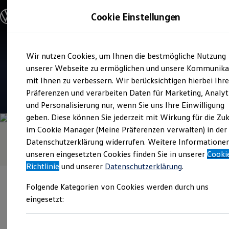
Modelle und Konfigurator
Cookie Einstellungen
Konfigurator
Modelle vergleichen
Konfiguration laden
Zum
Zum
Autosuche
Service
Wir nutzen Cookies, um Ihnen die bestmögliche Nutzung
Hauptinhalt
Footer
Elektroautos
Autohaus Schlotter
springen
springen
unserer Webseite zu ermöglichen und unsere Kommunika
ENERGY Sondermodelle
Nutzfahrzeuge
mit Ihnen zu verbessern. Wir berücksichtigen hierbei Ihr
SUV und CUV
4.7
|
72 Bewertungen
Präferenzen und verarbeiten Daten für Marketing, Analyt
Familienautos
und Personalisierung nur, wenn Sie uns Ihre Einwilligung
Kombis
Kompaktwagen
geben. Diese können Sie jederzeit mit Wirkung für die Zu
Sportwagen
im Cookie Manager (Meine Präferenzen verwalten) in der
Schnell verfügbare Fahrzeuge
Angebote und Produkte
Datenschutzerklärung widerrufen. Weitere Informatione
Aktuelle Angebote
unseren eingesetzten Cookies finden Sie in unserer
Cooki
E-Auto-Förderung
Richtlinie
und unserer
Datenschutzerklärung
.
Volkswagen Marktplatz
Die ENERGY Sondermodelle
Folgende Kategorien von Cookies werden durch uns
Junge Gebrauchtwagen und Gebrauchtwagen
Volkswagen Zertifizierte Gebrauchtwagen
eingesetzt:
Elektromobilität bei Gebrauchtwagen
Zubehör- und Serviceangebote
Verantwortlich für die Inhalte auf dieser Seite ist die Autohaus
Saisonangebote
Schlotter GmbH
(
Impressum & Rechtliches
)