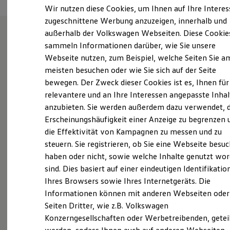
Elektrofahrzeugkonzepte
Wir nutzen diese Cookies, um Ihnen auf Ihre Intere
ID. EVERY1
zugeschnittene Werbung anzuzeigen, innerhalb und
Reichweite
außerhalb der Volkswagen Webseiten. Diese Cookie
Reichweite der ID. Modelle
Reichweite im Winter
sammeln Informationen darüber, wie Sie unsere
Autohaus Schlotter GmbH
Rekuperation
Webseite nutzen, zum Beispiel, welche Seiten Sie a
Laden
meisten besuchen oder wie Sie sich auf der Seite
Laden unterwegs
Laden Zuhause
bewegen. Der Zweck dieser Cookies ist es, Ihnen für
Ladestationen finden
Erfahren Sie hier, wer wir sind, wie Sie uns erreichen
relevantere und an Ihre Interessen angepasste Inhal
Ladezeitensimulator
können und welche Leistungen wir Ihnen bieten.
anzubieten. Sie werden außerdem dazu verwendet, d
Batterie
Lernen Sie unser Team kennen und lassen Sie sich
Sicherheit
Erscheinungshäufigkeit einer Anzeige zu begrenzen 
Garantie und Lebensdauer
von unserem Routenplaner den Weg zu uns zeigen.
die Effektivität von Kampagnen zu messen und zu
Nachhaltigkeit
Wir freuen uns auf Ihren Besuch.
steuern. Sie registrieren, ob Sie eine Webseite besuc
Technologie
Kosten und Kauf
haben oder nicht, sowie welche Inhalte genutzt wo
Verbrauchskosten
Das sind unsere Leistungen
sind. Dies basiert auf einer eindeutigen Identifikatio
Kaufoptionen
Ihres Browsers sowie Ihres Internetgeräts. Die
E-Auto-Förderung
Software und Konnektivität
Gebrauchtwagen
Informationen können mit anderen Webseiten oder
Die ID. Software 6
Seiten Dritter, wie z.B. Volkswagen
ID. Software Versionen und Updates
Service
Konzerngesellschaften oder Werbetreibenden, getei
Digitale Extras
Schnittstellen zu Ihrem ID.
Volkswagen Economy