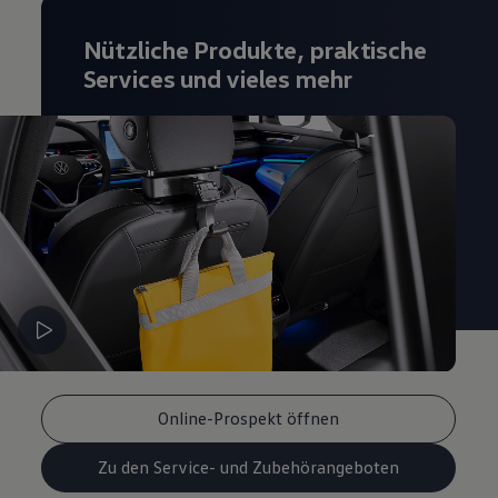
Magazin
Lifestyle
Nützliche Produkte, praktische
Transport
Services und vieles mehr
Familie
Elektromobilität
Volkswagen R
Pannen- und Unfallhilfe
Volkswagen Kundenbetreuung
Online-Prospekt öffnen
Zu den Service- und Zubehörangeboten