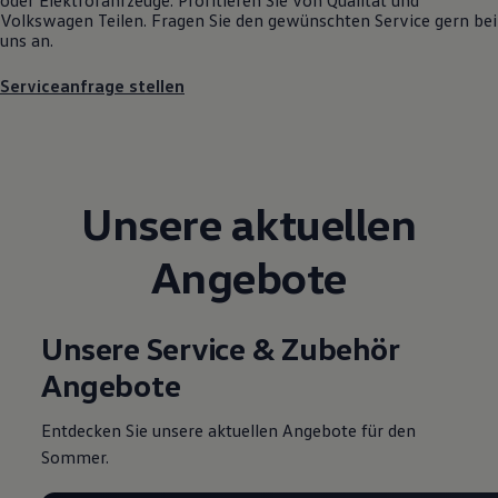
Motorenöl und Flüssigkeiten
Volkswagen
Teilen. Fragen Sie den gewünschten
Service
gern bei
Räder und Reifen
uns an.
Pannen- und Unfallhilfe
Economy Service
Serviceanfrage stellen
Volkswagen Teile
Zubehör
Modellspezifisches Zubehör
Schutz und Pflege
Transport
Entertainment und Elektronik
Unsere aktuellen
Individualisieren
Wallbox und Ladekabel
Digitale Extras
Angebote
Dienste für Ihr Modell finden
Volkswagen Apps, Login und Shop
Handy und Fahrzeug verbinden
Updates für Software, Karten und Radio
Unsere Service & Zubehör
Über Ihr Auto
Angebote
Vorgängermodelle
Kundeninformationen
Volkswagen Kundenbetreuung
Entdecken Sie unsere aktuellen Angebote für den
Warn- und Kontrollleuchten
Sommer.
Assistenzsysteme
Digitale Betriebsanleitung
Live Beratung