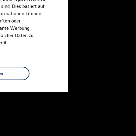
ind. Dies basiert auf
Informationen können
aften oder
evante Werbung
solcher Daten zu
 mit
en