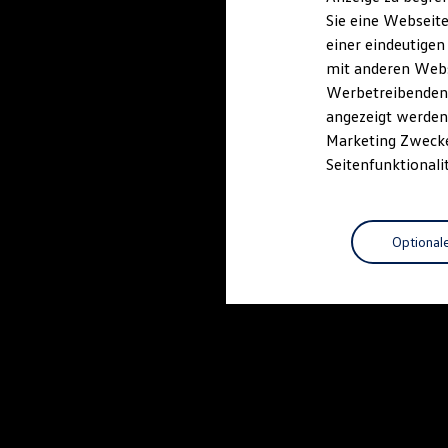
Elektrofahrzeugkonzepte
Sie eine Webseite
ID. EVERY1
einer eindeutigen
Reichweite
Reichweite der ID. Modelle
mit anderen Webse
Reichweite im Winter
Werbetreibenden,
Rekuperation
angezeigt werden 
Laden
Laden unterwegs
Marketing Zwecken
Laden Zuhause
Seitenfunktionali
Ladestationen finden
Ladezeitensimulator
Batterie
Sicherheit
Optional
Garantie und Lebensdauer
Nachhaltigkeit
Technologie
Kosten und Kauf
Verbrauchskosten
Kaufoptionen
E-Auto-Förderung
Software und Konnektivität
Die ID. Software 6
ID. Software Versionen und Updates
Digitale Extras
Schnittstellen zu Ihrem ID.