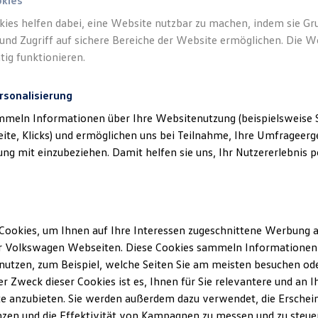
okies
kies helfen dabei, eine Website nutzbar zu machen, indem sie G
und Zugriff auf sichere Bereiche der Website ermöglichen. Die W
tig funktionieren.
rsonalisierung
mmeln Informationen über Ihre Websitenutzung (beispielsweise S
eite, Klicks) und ermöglichen uns bei Teilnahme, Ihre Umfrageerge
g mit einzubeziehen. Damit helfen sie uns, Ihr Nutzererlebnis pe
Cookies, um Ihnen auf Ihre Interessen zugeschnittene Werbung a
r Volkswagen Webseiten. Diese Cookies sammeln Informationen 
utzen, zum Beispiel, welche Seiten Sie am meisten besuchen oder
r Zweck dieser Cookies ist es, Ihnen für Sie relevantere und an I
e anzubieten. Sie werden außerdem dazu verwendet, die Erschein
zen und die Effektivität von Kampagnen zu messen und zu steuern