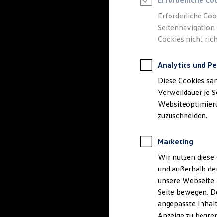
Erforderliche Co
Reifenpakete
Leasing
Erforderliche Coo
Leasing-Angebote
Seitennavigation 
Gebrauchtwagen Leasing
Cookies nicht rich
Junge Gebrauchtwagen-Leasing
Elektroauto Leasing
Kleinwagen-Leasing
Analytics und Pe
Leasing ohne Anzahlung
Finanzierung
Diese Cookies sa
Autokredit mit Schlussrate
Versicherungen und Garantien
Verweildauer je S
Kfz-Versicherung
Websiteoptimierun
Restschuldversicherungen
zuzuschneiden.
Garantien
Wartungsverträge
Geschäftskunden
Marketing
Professional Class bei Volkswagen
Großkunden
Wir nutzen diese 
Behörden
und außerhalb de
Direktkunden
Sonderfahrzeuge
unsere Webseite n
Anpfiff zum Gewinn
Seite bewegen. De
Elektromobilität
angepasste Inhalt
Elektroautos
ID. Tutorials
Anzeige zu begren